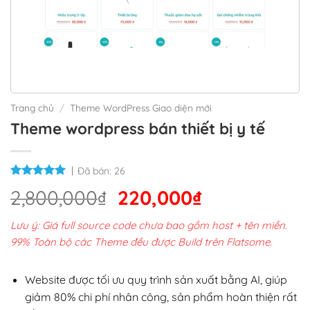
Trang chủ
/
Theme WordPress Giao diện mới
Theme wordpress bán thiết bị y tế
Đã bán:
26
Giá
Giá
2,800,000
₫
220,000
₫
gốc
hiện
Lưu ý: Giá full source code chưa bao gồm host + tên miền.
là:
tại
99% Toàn bộ các Theme đều được Build trên Flatsome.
2,800,000₫.
là:
220,000₫.
Website được tối ưu quy trình sản xuất bằng AI, giúp
giảm 80% chi phí nhân công, sản phẩm hoàn thiện rất