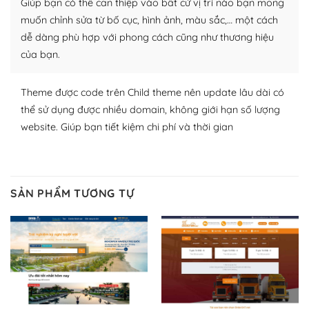
Giúp bạn có thể can thiệp vào bất cứ vị trí nào bạn mong
lập website của mình.
muốn chỉnh sửa từ bố cục, hình ảnh, màu sắc,… một cách
WordPress đa dạng plugin và themes
dễ dàng phù hợp với phong cách cũng như thương hiệu
của bạn.
– Dễ sử dụng
Với mọi Hosting bất kỳ thì WordPress đều có thể dễ
Theme được code trên Child theme nên update lâu dài có
dàng thiết lập vì thực tế nó đã cung cấp khoảng 60%
thể sử dụng được nhiều domain, không giới hạn số lượng
toàn bộ web.
website. Giúp bạn tiết kiệm chi phí và thời gian
Và bạn có toàn quyền tự do khi quyết định nơi lưu trữ
trang web WordPress của bạn.
SẢN PHẨM TƯƠNG TỰ
Dễ dàng lựa chọn Hosting cho website WordPress
– Bảo mật cực tốt
Vì WordPress hiện là nền tảng xây dựng trang web và
blog lớn nhất trên thế giới, quan trọng nhất là bảo vệ
nội dung của mình khỏi các cuộc tấn công spam.