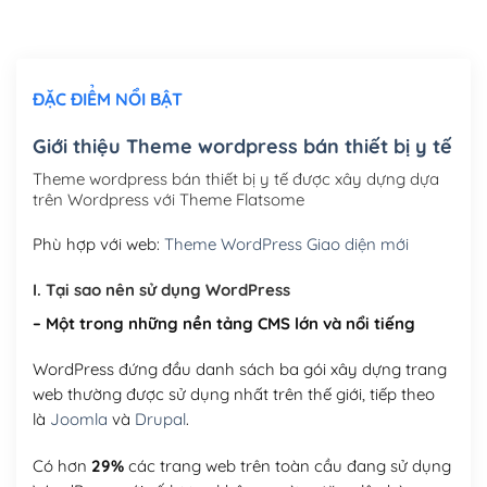
Chỉnh sửa site theo yêu cầu tuỳ chọn
(+2,000,000₫)
ĐẶC ĐIỂM NỔI BẬT
Mua thêm Host + Tên miền
Tên miền quốc tế .com .net .org (1 năm)
(+300,000₫)
Giới thiệu Theme wordpress bán thiết bị y tế
Tên miền Việt Nam .vn (1 năm)
(+550,000₫)
Theme wordpress bán thiết bị y tế được xây dựng dựa
trên Wordpress với Theme Flatsome
Hosting 2GB SSD (1 năm)
(+450,000₫)
Phù hợp với web:
Theme WordPress Giao diện mới
Hosting 3GB SSD (1 năm)
(+550,000₫)
I. Tại sao nên sử dụng WordPress
Hosting 5GB SSD (1 năm)
(+650,000₫)
– Một trong những nền tảng CMS lớn và nổi tiếng
Hosting 8GB SSD (1 năm)
(+950,000₫)
WordPress đứng đầu danh sách ba gói xây dựng trang
web thường được sử dụng nhất trên thế giới, tiếp theo
là
Joomla
và
Drupal
.
Có hơn
29%
các trang web trên toàn cầu đang sử dụng