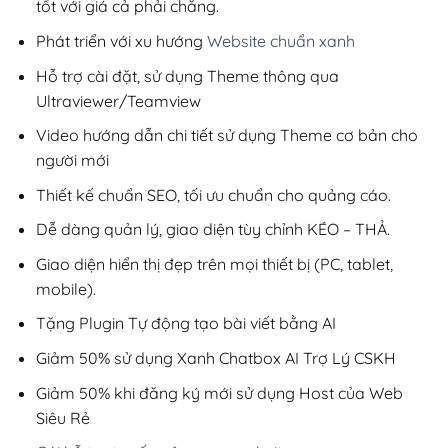
tốt với giá cả phải chăng.
Phát triển với xu hướng
Website chuẩn xanh
Hỗ trợ cài đặt, sử dụng Theme thông qua
Ultraviewer/Teamview
Video hướng dẫn chi tiết sử dụng Theme cơ bản cho
người mới
Thiết kế chuẩn SEO, tối ưu chuẩn cho quảng cáo.
Dễ dàng quản lý, giao diện tùy chỉnh KÉO – THẢ.
Giao diện hiển thị đẹp trên mọi thiết bị (PC, tablet,
mobile).
Tặng Plugin Tự động tạo bài viết bằng AI
Giảm 50% sử dụng Xanh Chatbox AI Trợ Lý CSKH
Giảm 50% khi đăng ký mới sử dụng Host của Web
Siêu Rẻ