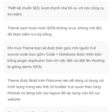
Thiết kế chuẩn SEO, load nhanh nhẹ tối ưu với các công cụ
WordPress là nơi lưu trữ cho một diễn đàn cộng đồng
khổng lồ được kiểm duyệt bởi các nhân viên và những
tìm kiếm
người cuồng tín WordPress.
Theme sạch hoàn toàn 100% không virus, không mã độc
Nếu bạn gặp khó khăn, bạn có thể lên mạng và tìm
đã được kiểm tra kỹ lưỡng.
kiếm những cộng đồng WordPress, họ sẽ giúp bạn trả
lời, giải đáp vấn đề của bạn.
Khi mua Theme bạn sẽ được bàn giao mã nguồn Full
Cộng đồng sử dụng WordPress sẵn sàng hỗ trợ bạn
source code bao gồm: Code + Database được nhân bản
bằng plugin duplicator bạn chỉ việc đăt cài đặt lên Hosting
– Đa dạng plugin và themes
là giống demo 100%.
Plugin mở rộng là thành phần cài đặt thêm vào
WordPress để tăng thêm các tính năng cần thiết. Có
Theme được Build trên Flatsome nên dễ dàng sử dụng với
nhiều plugin trả phí hoặc miễn phí.
trình dựng trang kéo thả UX builder trực quan theo từng
Module và dạng lưới của layout đã áp dụng vào bố cục
Nhờ lượng người dùng đông đảo, thư viện themes và
website.
plugin của WordPress rất phong phú. Bạn có thể thỏa
thích chọn lựa plugin và themes phù hợp cho mục đích