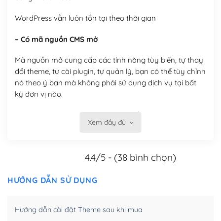
WordPress vẫn luôn tồn tại theo thời gian
– Có mã nguồn CMS mở
Mã nguồn mở cung cấp các tính năng tùy biến, tự thay
đổi theme, tự cài plugin, tự quản lý, bạn có thể tùy chỉnh
nó theo ý bạn mà không phải sử dụng dịch vụ tại bất
kỳ đơn vị nào.
Việc của bạn là đăng ký một tên miền và hosting để
Xem đầy đủ
chạy WordPress.
Có thể tùy biến trên website WordPress
4.4/5 - (38 bình chọn)
– Thân thiện với công cụ tìm kiếm
HƯỚNG DẪN SỬ DỤNG
WordPress được thiết kế để thân thiện với SEO vì
WordPress bao gồm nhiều công cụ và plugin để tối ưu
Hướng dẫn cài đặt Theme sau khi mua
hóa nội dung cho SEO.