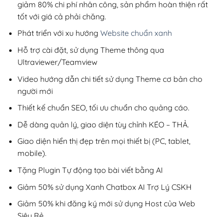
giảm 80% chi phí nhân công, sản phẩm hoàn thiện rất
tốt với giá cả phải chăng.
Phát triển với xu hướng
Website chuẩn xanh
Hỗ trợ cài đặt, sử dụng Theme thông qua
Ultraviewer/Teamview
Video hướng dẫn chi tiết sử dụng Theme cơ bản cho
người mới
Thiết kế chuẩn SEO, tối ưu chuẩn cho quảng cáo.
Dễ dàng quản lý, giao diện tùy chỉnh KÉO – THẢ.
Giao diện hiển thị đẹp trên mọi thiết bị (PC, tablet,
mobile).
Tặng Plugin Tự động tạo bài viết bằng AI
Giảm 50% sử dụng Xanh Chatbox AI Trợ Lý CSKH
Giảm 50% khi đăng ký mới sử dụng Host của Web
Siêu Rẻ