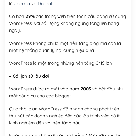
là
Joomla
và
Drupal
.
Có hơn
29%
các trang web trên toàn cầu đang sử dụng
WordPress, với số lượng không ngừng tăng lên hàng
ngày.
WordPress không chỉ là một nền tảng blog mà còn là
một hệ thống quản lý nội dung hiệu quả.
WordPress là một trong những nền tảng CMS lớn
– Có lịch sử lâu đời
WordPress được ra mắt vào năm
2003
và bắt đầu như
một công cụ cho các blogger.
Qua thời gian WordPress đã nhanh chóng phát triển,
thu hút các doanh nghiệp đến các lập trình viên có ít
kinh nghiệm đến với nền tảng này.
Ngày nay, có không ít các hệ thống CMS mới mọc lên,