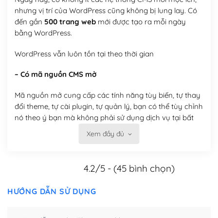
nhưng vị trí của WordPress cũng không bị lung lay. Có
đến gần
500 trang web
mới được tạo ra mỗi ngày
bằng WordPress.
WordPress vẫn luôn tồn tại theo thời gian
– Có mã nguồn CMS mở
Mã nguồn mở cung cấp các tính năng tùy biến, tự thay
đổi theme, tự cài plugin, tự quản lý, bạn có thể tùy chỉnh
nó theo ý bạn mà không phải sử dụng dịch vụ tại bất
kỳ đơn vị nào.
Xem đầy đủ
Việc của bạn là đăng ký một tên miền và hosting để
chạy WordPress.
4.2/5 - (45 bình chọn)
Có thể tùy biến trên website WordPress
HƯỚNG DẪN SỬ DỤNG
– Thân thiện với công cụ tìm kiếm