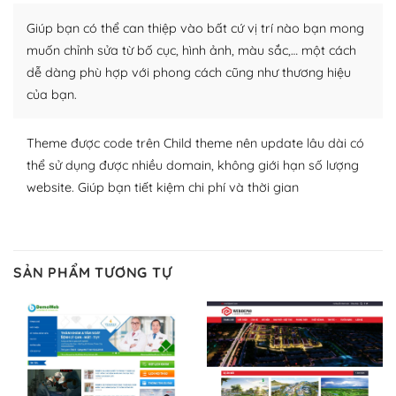
Nhờ lượng người dùng đông đảo, thư viện themes và
Giúp bạn có thể can thiệp vào bất cứ vị trí nào bạn mong
plugin của WordPress rất phong phú. Bạn có thể thỏa
thích chọn lựa plugin và themes phù hợp cho mục đích
muốn chỉnh sửa từ bố cục, hình ảnh, màu sắc,… một cách
lập website của mình.
dễ dàng phù hợp với phong cách cũng như thương hiệu
của bạn.
WordPress đa dạng plugin và themes
Theme được code trên Child theme nên update lâu dài có
– Dễ sử dụng
thể sử dụng được nhiều domain, không giới hạn số lượng
Với mọi Hosting bất kỳ thì WordPress đều có thể dễ
website. Giúp bạn tiết kiệm chi phí và thời gian
dàng thiết lập vì thực tế nó đã cung cấp khoảng 60%
toàn bộ web.
Và bạn có toàn quyền tự do khi quyết định nơi lưu trữ
SẢN PHẨM TƯƠNG TỰ
trang web WordPress của bạn.
Dễ dàng lựa chọn Hosting cho website WordPress
– Bảo mật cực tốt
Vì WordPress hiện là nền tảng xây dựng trang web và