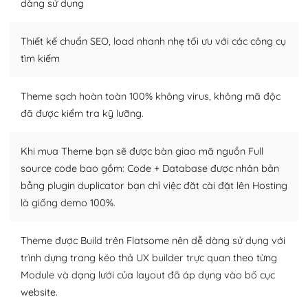
dàng sử dụng
Dễ dàng tùy chỉnh trên WordPress
Thiết kế chuẩn SEO, load nhanh nhẹ tối ưu với các công cụ
– Sở hữu một cộng đồng lớn, sẵn sàng hỗ trợ
tìm kiếm
WordPress là nơi lưu trữ cho một diễn đàn cộng đồng
khổng lồ được kiểm duyệt bởi các nhân viên và những
Theme sạch hoàn toàn 100% không virus, không mã độc
người cuồng tín WordPress.
đã được kiểm tra kỹ lưỡng.
Nếu bạn gặp khó khăn, bạn có thể lên mạng và tìm
kiếm những cộng đồng WordPress, họ sẽ giúp bạn trả
Khi mua Theme bạn sẽ được bàn giao mã nguồn Full
lời, giải đáp vấn đề của bạn.
source code bao gồm: Code + Database được nhân bản
bằng plugin duplicator bạn chỉ việc đăt cài đặt lên Hosting
Cộng đồng sử dụng WordPress sẵn sàng hỗ trợ bạn
là giống demo 100%.
– Đa dạng plugin và themes
Theme được Build trên Flatsome nên dễ dàng sử dụng với
Plugin mở rộng là thành phần cài đặt thêm vào
trình dựng trang kéo thả UX builder trực quan theo từng
WordPress để tăng thêm các tính năng cần thiết. Có
Module và dạng lưới của layout đã áp dụng vào bố cục
nhiều plugin trả phí hoặc miễn phí.
website.