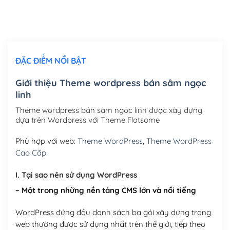
Thiết kế logo đơn giản để đăng web
(+300,000₫)
Chỉnh sửa site theo yêu cầu tuỳ chọn
(+2,000,000₫)
ĐẶC ĐIỂM NỔI BẬT
Mua thêm Host + Tên miền
Tên miền quốc tế .com .net .org (1 năm)
(+300,000₫)
Giới thiệu Theme wordpress bán sâm ngọc
linh
Tên miền Việt Nam .vn (1 năm)
(+550,000₫)
Theme wordpress bán sâm ngọc linh được xây dựng
Hosting 2GB SSD (1 năm)
(+450,000₫)
dựa trên Wordpress với Theme Flatsome
Hosting 3GB SSD (1 năm)
(+550,000₫)
Phù hợp với web:
Theme WordPress
,
Theme WordPress
Cao Cấp
Hosting 5GB SSD (1 năm)
(+650,000₫)
I. Tại sao nên sử dụng WordPress
Hosting 8GB SSD (1 năm)
(+950,000₫)
– Một trong những nền tảng CMS lớn và nổi tiếng
WordPress đứng đầu danh sách ba gói xây dựng trang
web thường được sử dụng nhất trên thế giới, tiếp theo