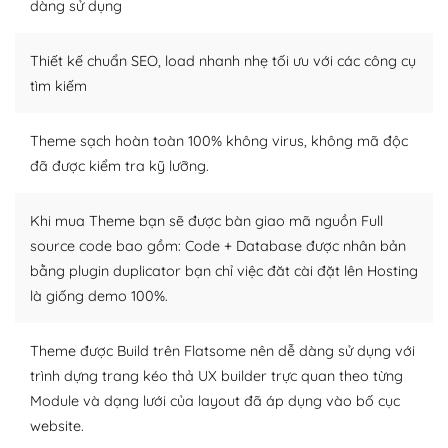
dàng sử dụng
Dễ dàng tùy chỉnh trên WordPress
Thiết kế chuẩn SEO, load nhanh nhẹ tối ưu với các công cụ
– Sở hữu một cộng đồng lớn, sẵn sàng hỗ trợ
tìm kiếm
WordPress là nơi lưu trữ cho một diễn đàn cộng đồng
khổng lồ được kiểm duyệt bởi các nhân viên và những
Theme sạch hoàn toàn 100% không virus, không mã độc
người cuồng tín WordPress.
đã được kiểm tra kỹ lưỡng.
Nếu bạn gặp khó khăn, bạn có thể lên mạng và tìm
kiếm những cộng đồng WordPress, họ sẽ giúp bạn trả
Khi mua Theme bạn sẽ được bàn giao mã nguồn Full
lời, giải đáp vấn đề của bạn.
source code bao gồm: Code + Database được nhân bản
bằng plugin duplicator bạn chỉ việc đăt cài đặt lên Hosting
Cộng đồng sử dụng WordPress sẵn sàng hỗ trợ bạn
là giống demo 100%.
– Đa dạng plugin và themes
Theme được Build trên Flatsome nên dễ dàng sử dụng với
Plugin mở rộng là thành phần cài đặt thêm vào
trình dựng trang kéo thả UX builder trực quan theo từng
WordPress để tăng thêm các tính năng cần thiết. Có
Module và dạng lưới của layout đã áp dụng vào bố cục
nhiều plugin trả phí hoặc miễn phí.
website.