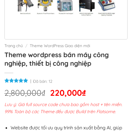
Trang chủ
/
Theme WordPress Giao diện mới
Theme wordpress bán máy công
nghiệp, thiết bị công nghiệp
Đã bán:
12
Giá
Giá
2,800,000
₫
220,000
₫
gốc
hiện
Lưu ý: Giá full source code chưa bao gồm host + tên miền.
là:
tại
99% Toàn bộ các Theme đều được Build trên Flatsome.
2,800,000₫.
là:
220,000₫.
Website được tối ưu quy trình sản xuất bằng AI, giúp