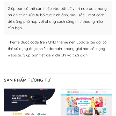
Nhờ lượng người dùng đông đảo, thư viện themes và
plugin của WordPress rất phong phú. Bạn có thể thỏa
Giúp bạn có thể can thiệp vào bất cứ vị trí nào bạn mong
thích chọn lựa plugin và themes phù hợp cho mục đích
muốn chỉnh sửa từ bố cục, hình ảnh, màu sắc,… một cách
lập website của mình.
dễ dàng phù hợp với phong cách cũng như thương hiệu
của bạn.
WordPress đa dạng plugin và themes
– Dễ sử dụng
Theme được code trên Child theme nên update lâu dài có
thể sử dụng được nhiều domain, không giới hạn số lượng
Với mọi Hosting bất kỳ thì WordPress đều có thể dễ
website. Giúp bạn tiết kiệm chi phí và thời gian
dàng thiết lập vì thực tế nó đã cung cấp khoảng 60%
toàn bộ web.
Và bạn có toàn quyền tự do khi quyết định nơi lưu trữ
SẢN PHẨM TƯƠNG TỰ
trang web WordPress của bạn.
Dễ dàng lựa chọn Hosting cho website WordPress
– Bảo mật cực tốt
Vì WordPress hiện là nền tảng xây dựng trang web và