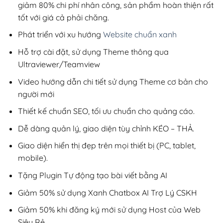
giảm 80% chi phí nhân công, sản phẩm hoàn thiện rất
tốt với giá cả phải chăng.
Phát triển với xu hướng
Website chuẩn xanh
Hỗ trợ cài đặt, sử dụng Theme thông qua
Ultraviewer/Teamview
Video hướng dẫn chi tiết sử dụng Theme cơ bản cho
người mới
Thiết kế chuẩn SEO, tối ưu chuẩn cho quảng cáo.
Dễ dàng quản lý, giao diện tùy chỉnh KÉO – THẢ.
Giao diện hiển thị đẹp trên mọi thiết bị (PC, tablet,
mobile).
Tặng Plugin Tự động tạo bài viết bằng AI
Giảm 50% sử dụng Xanh Chatbox AI Trợ Lý CSKH
Giảm 50% khi đăng ký mới sử dụng Host của Web
Siêu Rẻ