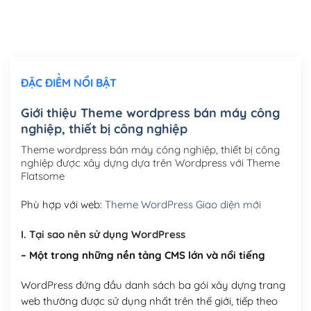
Thiết kế logo đơn giản để đăng web
(+300,000₫)
Chỉnh sửa site theo yêu cầu tuỳ chọn
(+2,000,000₫)
ĐẶC ĐIỂM NỔI BẬT
Mua thêm Host + Tên miền
Tên miền quốc tế .com .net .org (1 năm)
(+300,000₫)
Giới thiệu Theme wordpress bán máy công
nghiệp, thiết bị công nghiệp
Tên miền Việt Nam .vn (1 năm)
(+550,000₫)
Theme wordpress bán máy công nghiệp, thiết bị công
Hosting 2GB SSD (1 năm)
(+450,000₫)
nghiệp được xây dựng dựa trên Wordpress với Theme
Flatsome
Hosting 3GB SSD (1 năm)
(+550,000₫)
Phù hợp với web:
Theme WordPress Giao diện mới
Hosting 5GB SSD (1 năm)
(+650,000₫)
I. Tại sao nên sử dụng WordPress
Hosting 8GB SSD (1 năm)
(+950,000₫)
– Một trong những nền tảng CMS lớn và nổi tiếng
WordPress đứng đầu danh sách ba gói xây dựng trang
web thường được sử dụng nhất trên thế giới, tiếp theo