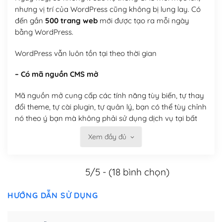
nhưng vị trí của WordPress cũng không bị lung lay. Có
đến gần
500 trang web
mới được tạo ra mỗi ngày
bằng WordPress.
WordPress vẫn luôn tồn tại theo thời gian
– Có mã nguồn CMS mở
Mã nguồn mở cung cấp các tính năng tùy biến, tự thay
đổi theme, tự cài plugin, tự quản lý, bạn có thể tùy chỉnh
nó theo ý bạn mà không phải sử dụng dịch vụ tại bất
kỳ đơn vị nào.
Xem đầy đủ
Việc của bạn là đăng ký một tên miền và hosting để
chạy WordPress.
5/5 - (18 bình chọn)
Có thể tùy biến trên website WordPress
HƯỚNG DẪN SỬ DỤNG
– Thân thiện với công cụ tìm kiếm