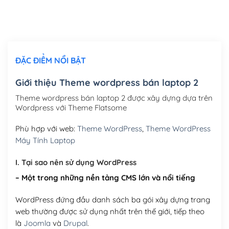
Thiết kế logo đơn giản để đăng web
(+300,000₫)
Chỉnh sửa site theo yêu cầu tuỳ chọn
(+2,000,000₫)
ĐẶC ĐIỂM NỔI BẬT
Mua thêm Host + Tên miền
Tên miền quốc tế .com .net .org (1 năm)
(+300,000₫)
Giới thiệu Theme wordpress bán laptop 2
Tên miền Việt Nam .vn (1 năm)
(+550,000₫)
Theme wordpress bán laptop 2 được xây dựng dựa trên
Wordpress với Theme Flatsome
Hosting 2GB SSD (1 năm)
(+450,000₫)
Phù hợp với web:
Theme WordPress
,
Theme WordPress
Hosting 3GB SSD (1 năm)
(+550,000₫)
Máy Tính Laptop
Hosting 5GB SSD (1 năm)
(+650,000₫)
I. Tại sao nên sử dụng WordPress
– Một trong những nền tảng CMS lớn và nổi tiếng
Hosting 8GB SSD (1 năm)
(+950,000₫)
WordPress đứng đầu danh sách ba gói xây dựng trang
web thường được sử dụng nhất trên thế giới, tiếp theo
là
Joomla
và
Drupal
.