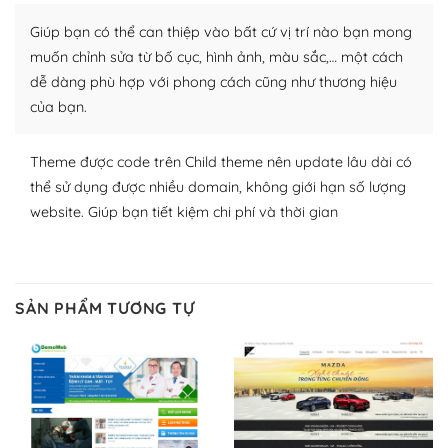
plugin của WordPress rất phong phú. Bạn có thể thỏa
Giúp bạn có thể can thiệp vào bất cứ vị trí nào bạn mong
thích chọn lựa plugin và themes phù hợp cho mục đích
lập website của mình.
muốn chỉnh sửa từ bố cục, hình ảnh, màu sắc,… một cách
dễ dàng phù hợp với phong cách cũng như thương hiệu
WordPress đa dạng plugin và themes
của bạn.
– Dễ sử dụng
Theme được code trên Child theme nên update lâu dài có
Với mọi Hosting bất kỳ thì WordPress đều có thể dễ
thể sử dụng được nhiều domain, không giới hạn số lượng
dàng thiết lập vì thực tế nó đã cung cấp khoảng 60%
website. Giúp bạn tiết kiệm chi phí và thời gian
toàn bộ web.
Và bạn có toàn quyền tự do khi quyết định nơi lưu trữ
trang web WordPress của bạn.
SẢN PHẨM TƯƠNG TỰ
Dễ dàng lựa chọn Hosting cho website WordPress
– Bảo mật cực tốt
Vì WordPress hiện là nền tảng xây dựng trang web và
blog lớn nhất trên thế giới, quan trọng nhất là bảo vệ