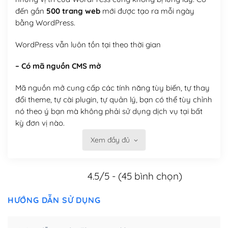
đến gần
500 trang web
mới được tạo ra mỗi ngày
bằng WordPress.
WordPress vẫn luôn tồn tại theo thời gian
– Có mã nguồn CMS mở
Mã nguồn mở cung cấp các tính năng tùy biến, tự thay
đổi theme, tự cài plugin, tự quản lý, bạn có thể tùy chỉnh
nó theo ý bạn mà không phải sử dụng dịch vụ tại bất
kỳ đơn vị nào.
Xem đầy đủ
Việc của bạn là đăng ký một tên miền và hosting để
chạy WordPress.
4.5/5 - (45 bình chọn)
Có thể tùy biến trên website WordPress
– Thân thiện với công cụ tìm kiếm
HƯỚNG DẪN SỬ DỤNG
WordPress được thiết kế để thân thiện với SEO vì