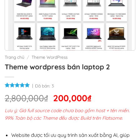
Trang chủ
/
Theme WordPress
Theme wordpress bán laptop 2
Đã bán:
3
Giá
Giá
2,800,000
₫
200,000
₫
gốc
hiện
Lưu ý: Giá full source code chưa bao gồm host + tên miền.
là:
tại
99% Toàn bộ các Theme đều được Build trên Flatsome.
2,800,000₫.
là:
200,000₫.
Website được tối ưu quy trình sản xuất bằng AI, giúp