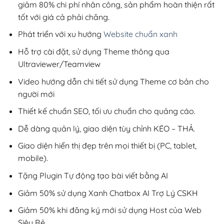
giảm 80% chi phí nhân công, sản phẩm hoàn thiện rất
tốt với giá cả phải chăng.
Phát triển với xu hướng
Website chuẩn xanh
Hỗ trợ cài đặt, sử dụng Theme thông qua
Ultraviewer/Teamview
Video hướng dẫn chi tiết sử dụng Theme cơ bản cho
người mới
Thiết kế chuẩn SEO, tối ưu chuẩn cho quảng cáo.
Dễ dàng quản lý, giao diện tùy chỉnh KÉO – THẢ.
Giao diện hiển thị đẹp trên mọi thiết bị (PC, tablet,
mobile).
Tặng Plugin Tự động tạo bài viết bằng AI
Giảm 50% sử dụng Xanh Chatbox AI Trợ Lý CSKH
Giảm 50% khi đăng ký mới sử dụng Host của Web
Siêu Rẻ