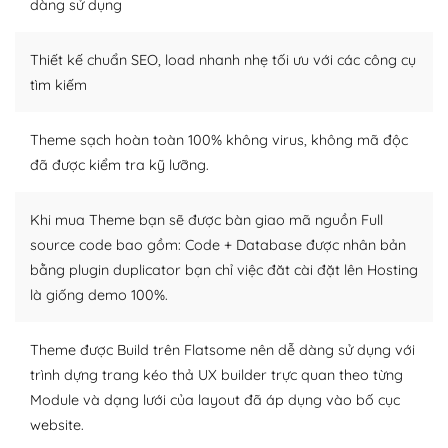
Dễ dàng tùy chỉnh trên WordPress
dàng sử dụng
– Sở hữu một cộng đồng lớn, sẵn sàng hỗ trợ
Thiết kế chuẩn SEO, load nhanh nhẹ tối ưu với các công cụ
WordPress là nơi lưu trữ cho một diễn đàn cộng đồng
tìm kiếm
khổng lồ được kiểm duyệt bởi các nhân viên và những
người cuồng tín WordPress.
Theme sạch hoàn toàn 100% không virus, không mã độc
đã được kiểm tra kỹ lưỡng.
Nếu bạn gặp khó khăn, bạn có thể lên mạng và tìm
kiếm những cộng đồng WordPress, họ sẽ giúp bạn trả
lời, giải đáp vấn đề của bạn.
Khi mua Theme bạn sẽ được bàn giao mã nguồn Full
source code bao gồm: Code + Database được nhân bản
Cộng đồng sử dụng WordPress sẵn sàng hỗ trợ bạn
bằng plugin duplicator bạn chỉ việc đăt cài đặt lên Hosting
là giống demo 100%.
– Đa dạng plugin và themes
Plugin mở rộng là thành phần cài đặt thêm vào
Theme được Build trên Flatsome nên dễ dàng sử dụng với
WordPress để tăng thêm các tính năng cần thiết. Có
trình dựng trang kéo thả UX builder trực quan theo từng
nhiều plugin trả phí hoặc miễn phí.
Module và dạng lưới của layout đã áp dụng vào bố cục
website.
Nhờ lượng người dùng đông đảo, thư viện themes và