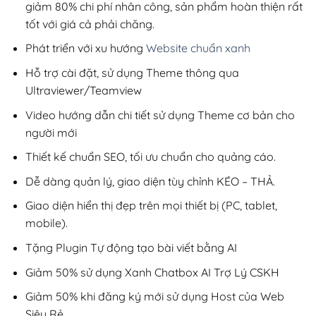
giảm 80% chi phí nhân công, sản phẩm hoàn thiện rất
tốt với giá cả phải chăng.
Phát triển với xu hướng
Website chuẩn xanh
Hỗ trợ cài đặt, sử dụng Theme thông qua
Ultraviewer/Teamview
Video hướng dẫn chi tiết sử dụng Theme cơ bản cho
người mới
Thiết kế chuẩn SEO, tối ưu chuẩn cho quảng cáo.
Dễ dàng quản lý, giao diện tùy chỉnh KÉO – THẢ.
Giao diện hiển thị đẹp trên mọi thiết bị (PC, tablet,
mobile).
Tặng Plugin Tự động tạo bài viết bằng AI
Giảm 50% sử dụng Xanh Chatbox AI Trợ Lý CSKH
Giảm 50% khi đăng ký mới sử dụng Host của Web
Siêu Rẻ