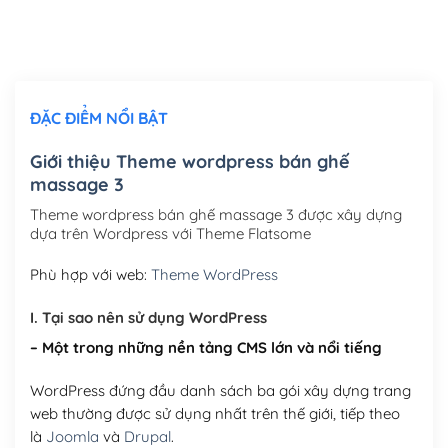
Thiết kế logo đơn giản để đăng web
(+300,000₫)
Chỉnh sửa site theo yêu cầu tuỳ chọn
(+2,000,000₫)
ĐẶC ĐIỂM NỔI BẬT
Mua thêm Host + Tên miền
Tên miền quốc tế .com .net .org (1 năm)
(+300,000₫)
Giới thiệu Theme wordpress bán ghế
massage 3
Tên miền Việt Nam .vn (1 năm)
(+550,000₫)
Theme wordpress bán ghế massage 3 được xây dựng
Hosting 2GB SSD (1 năm)
(+450,000₫)
dựa trên Wordpress với Theme Flatsome
Hosting 3GB SSD (1 năm)
(+550,000₫)
Phù hợp với web:
Theme WordPress
Hosting 5GB SSD (1 năm)
(+650,000₫)
I. Tại sao nên sử dụng WordPress
– Một trong những nền tảng CMS lớn và nổi tiếng
Hosting 8GB SSD (1 năm)
(+950,000₫)
WordPress đứng đầu danh sách ba gói xây dựng trang
web thường được sử dụng nhất trên thế giới, tiếp theo
là
Joomla
và
Drupal
.