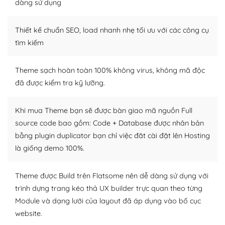
Dễ dàng tùy chỉnh trên WordPress
dàng sử dụng
– Sở hữu một cộng đồng lớn, sẵn sàng hỗ trợ
Thiết kế chuẩn SEO, load nhanh nhẹ tối ưu với các công cụ
WordPress là nơi lưu trữ cho một diễn đàn cộng đồng
tìm kiếm
khổng lồ được kiểm duyệt bởi các nhân viên và những
người cuồng tín WordPress.
Theme sạch hoàn toàn 100% không virus, không mã độc
đã được kiểm tra kỹ lưỡng.
Nếu bạn gặp khó khăn, bạn có thể lên mạng và tìm
kiếm những cộng đồng WordPress, họ sẽ giúp bạn trả
lời, giải đáp vấn đề của bạn.
Khi mua Theme bạn sẽ được bàn giao mã nguồn Full
source code bao gồm: Code + Database được nhân bản
Cộng đồng sử dụng WordPress sẵn sàng hỗ trợ bạn
bằng plugin duplicator bạn chỉ việc đăt cài đặt lên Hosting
là giống demo 100%.
– Đa dạng plugin và themes
Plugin mở rộng là thành phần cài đặt thêm vào
Theme được Build trên Flatsome nên dễ dàng sử dụng với
WordPress để tăng thêm các tính năng cần thiết. Có
trình dựng trang kéo thả UX builder trực quan theo từng
nhiều plugin trả phí hoặc miễn phí.
Module và dạng lưới của layout đã áp dụng vào bố cục
website.
Nhờ lượng người dùng đông đảo, thư viện themes và