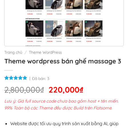
Trang chủ
/
Theme WordPress
Theme wordpress bán ghế massage 3
Đã bán:
3
Giá
Giá
2,800,000
₫
220,000
₫
gốc
hiện
Lưu ý: Giá full source code chưa bao gồm host + tên miền.
là:
tại
99% Toàn bộ các Theme đều được Build trên Flatsome.
2,800,000₫.
là:
220,000₫.
Website được tối ưu quy trình sản xuất bằng AI, giúp