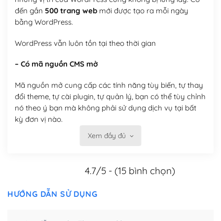
đến gần
500 trang web
mới được tạo ra mỗi ngày
bằng WordPress.
WordPress vẫn luôn tồn tại theo thời gian
– Có mã nguồn CMS mở
Mã nguồn mở cung cấp các tính năng tùy biến, tự thay
đổi theme, tự cài plugin, tự quản lý, bạn có thể tùy chỉnh
nó theo ý bạn mà không phải sử dụng dịch vụ tại bất
kỳ đơn vị nào.
Xem đầy đủ
Việc của bạn là đăng ký một tên miền và hosting để
chạy WordPress.
4.7/5 - (15 bình chọn)
Có thể tùy biến trên website WordPress
– Thân thiện với công cụ tìm kiếm
HƯỚNG DẪN SỬ DỤNG
WordPress được thiết kế để thân thiện với SEO vì