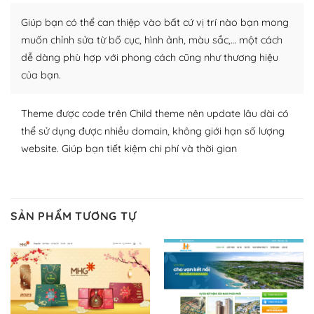
plugin của WordPress rất phong phú. Bạn có thể thỏa
Giúp bạn có thể can thiệp vào bất cứ vị trí nào bạn mong
thích chọn lựa plugin và themes phù hợp cho mục đích
lập website của mình.
muốn chỉnh sửa từ bố cục, hình ảnh, màu sắc,… một cách
dễ dàng phù hợp với phong cách cũng như thương hiệu
WordPress đa dạng plugin và themes
của bạn.
– Dễ sử dụng
Theme được code trên Child theme nên update lâu dài có
Với mọi Hosting bất kỳ thì WordPress đều có thể dễ
thể sử dụng được nhiều domain, không giới hạn số lượng
dàng thiết lập vì thực tế nó đã cung cấp khoảng 60%
website. Giúp bạn tiết kiệm chi phí và thời gian
toàn bộ web.
Và bạn có toàn quyền tự do khi quyết định nơi lưu trữ
trang web WordPress của bạn.
SẢN PHẨM TƯƠNG TỰ
Dễ dàng lựa chọn Hosting cho website WordPress
– Bảo mật cực tốt
Vì WordPress hiện là nền tảng xây dựng trang web và
blog lớn nhất trên thế giới, quan trọng nhất là bảo vệ