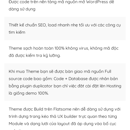
Được code trên nền tảng mã nguồn mở WordPress dễ
Dễ dàng tùy chỉnh trên WordPress
dàng sử dụng
– Sở hữu một cộng đồng lớn, sẵn sàng hỗ trợ
Thiết kế chuẩn SEO, load nhanh nhẹ tối ưu với các công cụ
WordPress là nơi lưu trữ cho một diễn đàn cộng đồng
tìm kiếm
khổng lồ được kiểm duyệt bởi các nhân viên và những
người cuồng tín WordPress.
Theme sạch hoàn toàn 100% không virus, không mã độc
đã được kiểm tra kỹ lưỡng.
Nếu bạn gặp khó khăn, bạn có thể lên mạng và tìm
kiếm những cộng đồng WordPress, họ sẽ giúp bạn trả
lời, giải đáp vấn đề của bạn.
Khi mua Theme bạn sẽ được bàn giao mã nguồn Full
source code bao gồm: Code + Database được nhân bản
Cộng đồng sử dụng WordPress sẵn sàng hỗ trợ bạn
bằng plugin duplicator bạn chỉ việc đăt cài đặt lên Hosting
là giống demo 100%.
– Đa dạng plugin và themes
Plugin mở rộng là thành phần cài đặt thêm vào
Theme được Build trên Flatsome nên dễ dàng sử dụng với
WordPress để tăng thêm các tính năng cần thiết. Có
trình dựng trang kéo thả UX builder trực quan theo từng
nhiều plugin trả phí hoặc miễn phí.
Module và dạng lưới của layout đã áp dụng vào bố cục