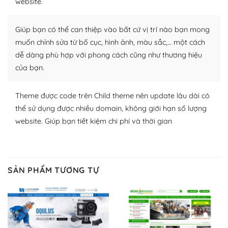
website.
Nhờ lượng người dùng đông đảo, thư viện themes và
plugin của WordPress rất phong phú. Bạn có thể thỏa
Giúp bạn có thể can thiệp vào bất cứ vị trí nào bạn mong
thích chọn lựa plugin và themes phù hợp cho mục đích
lập website của mình.
muốn chỉnh sửa từ bố cục, hình ảnh, màu sắc,… một cách
dễ dàng phù hợp với phong cách cũng như thương hiệu
WordPress đa dạng plugin và themes
của bạn.
– Dễ sử dụng
Theme được code trên Child theme nên update lâu dài có
Với mọi Hosting bất kỳ thì WordPress đều có thể dễ
thể sử dụng được nhiều domain, không giới hạn số lượng
dàng thiết lập vì thực tế nó đã cung cấp khoảng 60%
website. Giúp bạn tiết kiệm chi phí và thời gian
toàn bộ web.
Và bạn có toàn quyền tự do khi quyết định nơi lưu trữ
trang web WordPress của bạn.
SẢN PHẨM TƯƠNG TỰ
Dễ dàng lựa chọn Hosting cho website WordPress
– Bảo mật cực tốt