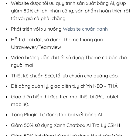
220,000₫.
Website được tối ưu quy trình sản xuất bằng AI, giúp
giảm 80% chi phí nhân công, sản phẩm hoàn thiện rất
tốt với giá cả phải chăng.
Phát triển với xu hướng
Website chuẩn xanh
Hỗ trợ cài đặt, sử dụng Theme thông qua
Ultraviewer/Teamview
Video hướng dẫn chi tiết sử dụng Theme cơ bản cho
người mới
Thiết kế chuẩn SEO, tối ưu chuẩn cho quảng cáo.
Dễ dàng quản lý, giao diện tùy chỉnh KÉO – THẢ.
Giao diện hiển thị đẹp trên mọi thiết bị (PC, tablet,
mobile).
Tặng Plugin Tự động tạo bài viết bằng AI
Giảm 50% sử dụng Xanh Chatbox AI Trợ Lý CSKH
Giảm 50% khi đăng ký mới sử dụng Host của Web