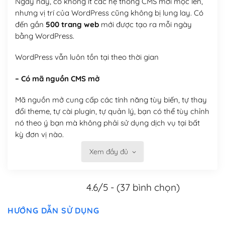
Ngày nay, có không ít các hệ thống CMS mới mọc lên,
nhưng vị trí của WordPress cũng không bị lung lay. Có
đến gần
500 trang web
mới được tạo ra mỗi ngày
bằng WordPress.
WordPress vẫn luôn tồn tại theo thời gian
– Có mã nguồn CMS mở
Mã nguồn mở cung cấp các tính năng tùy biến, tự thay
đổi theme, tự cài plugin, tự quản lý, bạn có thể tùy chỉnh
nó theo ý bạn mà không phải sử dụng dịch vụ tại bất
kỳ đơn vị nào.
Xem đầy đủ
Việc của bạn là đăng ký một tên miền và hosting để
chạy WordPress.
4.6/5 - (37 bình chọn)
Có thể tùy biến trên website WordPress
– Thân thiện với công cụ tìm kiếm
HƯỚNG DẪN SỬ DỤNG