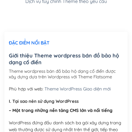
Dịch vụ tùy chỉnh Theme theo yêu cầu
Cài đặt SMTP Mail cho site Wordpress
(+100,000₫)
Thiết kế logo đơn giản để đăng web
(+300,000₫)
Chỉnh sửa site theo yêu cầu tuỳ chọn
(+2,000,000₫)
ĐẶC ĐIỂM NỔI BẬT
Mua thêm Host + Tên miền
Tên miền quốc tế .com .net .org (1 năm)
(+300,000₫)
Giới thiệu Theme wordpress bán đồ bảo hộ
dạng cổ điển
Tên miền Việt Nam .vn (1 năm)
(+550,000₫)
Theme wordpress bán đồ bảo hộ dạng cổ điển được
Hosting 2GB SSD (1 năm)
(+450,000₫)
xây dựng dựa trên Wordpress với Theme Flatsome
Hosting 3GB SSD (1 năm)
(+550,000₫)
Phù hợp với web:
Theme WordPress Giao diện mới
Hosting 5GB SSD (1 năm)
(+650,000₫)
I. Tại sao nên sử dụng WordPress
– Một trong những nền tảng CMS lớn và nổi tiếng
Hosting 8GB SSD (1 năm)
(+950,000₫)
WordPress đứng đầu danh sách ba gói xây dựng trang
web thường được sử dụng nhất trên thế giới, tiếp theo