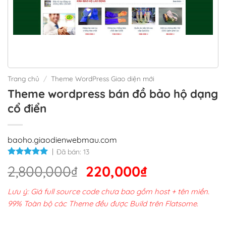
Trang chủ
/
Theme WordPress Giao diện mới
Theme wordpress bán đồ bảo hộ dạng
cổ điển
baoho.giaodienwebmau.com
Đã bán:
13
Giá
Giá
2,800,000
₫
220,000
₫
gốc
hiện
Lưu ý: Giá full source code chưa bao gồm host + tên miền.
là:
tại
99% Toàn bộ các Theme đều được Build trên Flatsome.
2,800,000₫.
là: