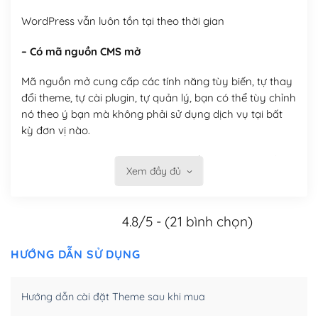
WordPress vẫn luôn tồn tại theo thời gian
– Có mã nguồn CMS mở
Mã nguồn mở cung cấp các tính năng tùy biến, tự thay
đổi theme, tự cài plugin, tự quản lý, bạn có thể tùy chỉnh
nó theo ý bạn mà không phải sử dụng dịch vụ tại bất
kỳ đơn vị nào.
Việc của bạn là đăng ký một tên miền và hosting để
Xem đầy đủ
chạy WordPress.
Có thể tùy biến trên website WordPress
4.8/5 - (21 bình chọn)
– Thân thiện với công cụ tìm kiếm
HƯỚNG DẪN SỬ DỤNG
WordPress được thiết kế để thân thiện với SEO vì
WordPress bao gồm nhiều công cụ và plugin để tối ưu
Hướng dẫn cài đặt Theme sau khi mua
hóa nội dung cho SEO.