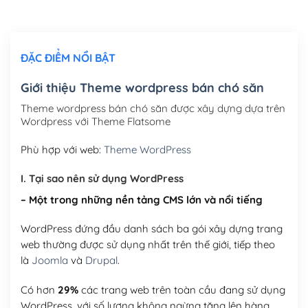
Chỉnh sửa site theo yêu cầu tuỳ chọn
(+2,000,000₫)
ĐẶC ĐIỂM NỔI BẬT
Mua thêm Host + Tên miền
Tên miền quốc tế .com .net .org (1 năm)
(+300,000₫)
Giới thiệu Theme wordpress bán chó săn
Tên miền Việt Nam .vn (1 năm)
(+550,000₫)
Theme wordpress bán chó săn được xây dựng dựa trên
Wordpress với Theme Flatsome
Hosting 2GB SSD (1 năm)
(+450,000₫)
Phù hợp với web:
Theme WordPress
Hosting 3GB SSD (1 năm)
(+550,000₫)
I. Tại sao nên sử dụng WordPress
Hosting 5GB SSD (1 năm)
(+650,000₫)
– Một trong những nền tảng CMS lớn và nổi tiếng
Hosting 8GB SSD (1 năm)
(+950,000₫)
WordPress đứng đầu danh sách ba gói xây dựng trang
web thường được sử dụng nhất trên thế giới, tiếp theo
là
Joomla
và
Drupal
.
Có hơn
29%
các trang web trên toàn cầu đang sử dụng
WordPress, với số lượng không ngừng tăng lên hàng