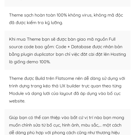
WordPress là nơi lưu trữ cho một diễn đàn cộng đồng
khổng lồ được kiểm duyệt bởi các nhân viên và những
Theme sạch hoàn toàn 100% không virus, không mã độc
người cuồng tín WordPress.
đã được kiểm tra kỹ lưỡng.
Nếu bạn gặp khó khăn, bạn có thể lên mạng và tìm
Khi mua Theme bạn sẽ được bàn giao mã nguồn Full
kiếm những cộng đồng WordPress, họ sẽ giúp bạn trả
source code bao gồm: Code + Database được nhân bản
lời, giải đáp vấn đề của bạn.
bằng plugin duplicator bạn chỉ việc đăt cài đặt lên Hosting
Cộng đồng sử dụng WordPress sẵn sàng hỗ trợ bạn
là giống demo 100%.
– Đa dạng plugin và themes
Theme được Build trên Flatsome nên dễ dàng sử dụng với
trình dựng trang kéo thả UX builder trực quan theo từng
Plugin mở rộng là thành phần cài đặt thêm vào
Module và dạng lưới của layout đã áp dụng vào bố cục
WordPress để tăng thêm các tính năng cần thiết. Có
nhiều plugin trả phí hoặc miễn phí.
website.
Nhờ lượng người dùng đông đảo, thư viện themes và
Giúp bạn có thể can thiệp vào bất cứ vị trí nào bạn mong
plugin của WordPress rất phong phú. Bạn có thể thỏa
muốn chỉnh sửa từ bố cục, hình ảnh, màu sắc,… một cách
thích chọn lựa plugin và themes phù hợp cho mục đích
dễ dàng phù hợp với phong cách cũng như thương hiệu
lập website của mình.