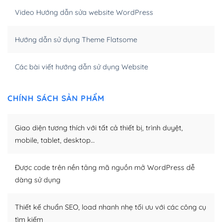
Khi bạn dùng WordPress để thiết kế web thì trang web
Video Hướng dẫn sửa website WordPress
của bạn trở nên rất thu hút đối với các công cụ tìm
kiếm.
Hướng dẫn sử dụng Theme Flatsome
Tối ưu hóa công cụ tìm kiếm
Các bài viết hướng dẫn sử dụng Website
– Dễ dàng tùy chỉnh, sửa chữa
Khi bạn sử dụng WordPress, thì vấn đề giao diện của
CHÍNH SÁCH SẢN PHẨM
bạn trở nên dễ dàng và nhanh chóng. Với kho Theme
WordPress đa dạng sẽ giúp việc thực hiện các thiết kế
Giao diện tương thích với tất cả thiết bị, trình duyệt,
trở nên hấp dẫn và đơn giản hơn.
mobile, tablet, desktop…
Nếu bạn có các kỹ thuật cơ bản với một theme được
thiết kế tốt, bạn có thể tự sửa đổi. Nếu không bạn có thể
Được code trên nền tảng mã nguồn mở WordPress dễ
tìm kiếm chúng trên Internet hoặc nhờ chuyên gia.
dàng sử dụng
Dễ dàng tùy chỉnh trên WordPress
Thiết kế chuẩn SEO, load nhanh nhẹ tối ưu với các công cụ
– Sở hữu một cộng đồng lớn, sẵn sàng hỗ trợ
tìm kiếm