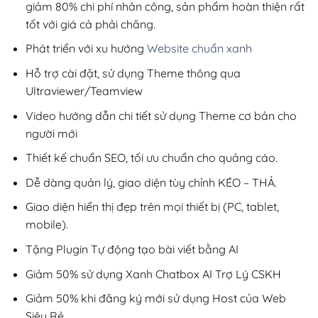
giảm 80% chi phí nhân công, sản phẩm hoàn thiện rất
tốt với giá cả phải chăng.
Phát triển với xu hướng
Website chuẩn xanh
Hỗ trợ cài đặt, sử dụng Theme thông qua
Ultraviewer/Teamview
Video hướng dẫn chi tiết sử dụng Theme cơ bản cho
người mới
Thiết kế chuẩn SEO, tối ưu chuẩn cho quảng cáo.
Dễ dàng quản lý, giao diện tùy chỉnh KÉO – THẢ.
Giao diện hiển thị đẹp trên mọi thiết bị (PC, tablet,
mobile).
Tặng Plugin Tự động tạo bài viết bằng AI
Giảm 50% sử dụng Xanh Chatbox AI Trợ Lý CSKH
Giảm 50% khi đăng ký mới sử dụng Host của Web
Siêu Rẻ