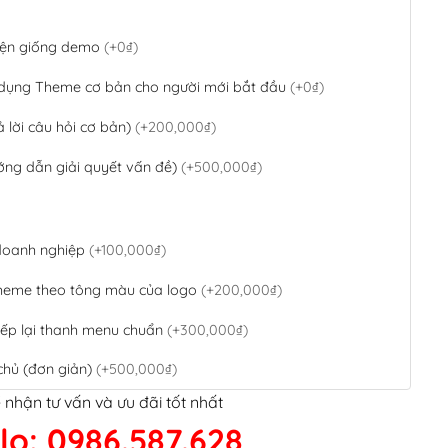
 diện giống demo
(+0₫)
 dụng Theme cơ bản cho người mới bắt đầu
(+0₫)
ả lời câu hỏi cơ bản)
(+200,000₫)
ớng dẫn giải quyết vấn đề)
(+500,000₫)
 doanh nghiệp
(+100,000₫)
theme theo tông màu của logo
(+200,000₫)
ếp lại thanh menu chuẩn
(+300,000₫)
chủ (đơn giản)
(+500,000₫)
 nhận tư vấn và ưu đãi tốt nhất
QR Code ngân hàng
(+100,000₫)
lo: 0986.587.628