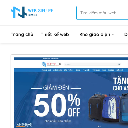
Bỏ
Tìm
qua
kiếm:
nội
dung
Trang chủ
Thiết kế web
Kho giao diện
D