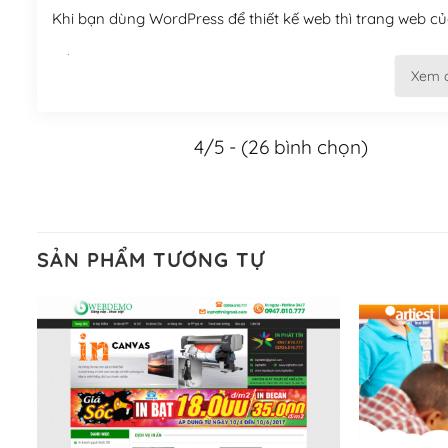
Khi bạn dùng WordPress để thiết kế web thì trang web của
Tối ưu hóa công cụ tìm kiếm
Xem 
– Dễ dàng tùy chỉnh, sửa chữa
4/5 - (26 bình chọn)
Khi bạn sử dụng WordPress, thì vấn đề giao diện của bạ
WordPress đa dạng sẽ giúp việc thực hiện các thiết kế tr
Nếu bạn có các kỹ thuật cơ bản với một theme được thiết 
kiếm chúng trên Internet hoặc nhờ chuyên gia.
SẢN PHẨM TƯƠNG TỰ
Dễ dàng tùy chỉnh trên WordPress
– Sở hữu một cộng đồng lớn, sẵn sàng hỗ trợ
WordPress là nơi lưu trữ cho một diễn đàn cộng đồng kh
cuồng tín WordPress.
Nếu bạn gặp khó khăn, bạn có thể lên mạng và tìm kiếm n