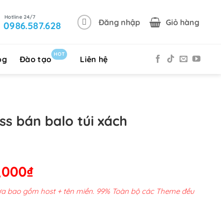
Đăng nhập
Giỏ hàng
0986.587.628
HOT
og
Đào tạo
Liên hệ
s bán balo túi xách
Giá
,000
₫
hiện
chưa bao gồm host + tên miền. 99% Toàn bộ các Theme đều
tại
00,000₫.
là: