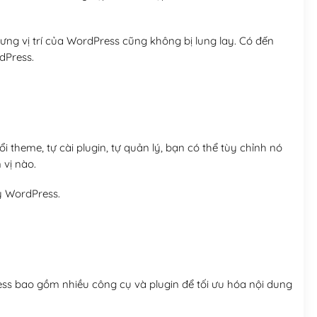
ng vị trí của WordPress cũng không bị lung lay. Có đến
dPress.
 theme, tự cài plugin, tự quản lý, bạn có thể tùy chỉnh nó
 vị nào.
y WordPress.
ess bao gồm nhiều công cụ và plugin để tối ưu hóa nội dung