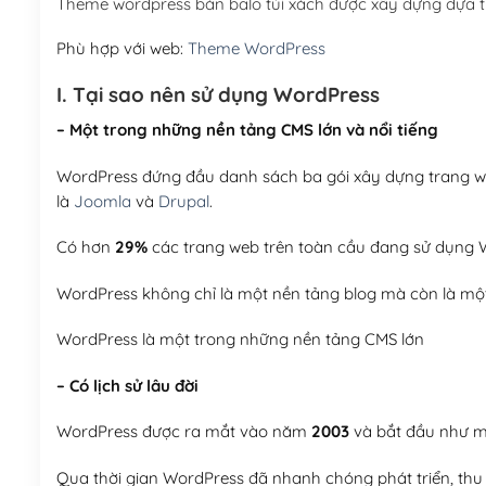
Theme wordpress bán balo túi xách được xây dựng dựa 
Phù hợp với web:
Theme WordPress
I. Tại sao nên sử dụng WordPress
– Một trong những nền tảng CMS lớn và nổi tiếng
WordPress đứng đầu danh sách ba gói xây dựng trang web
là
Joomla
và
Drupal
.
Có hơn
29%
các trang web trên toàn cầu đang sử dụng W
WordPress không chỉ là một nền tảng blog mà còn là một
WordPress là một trong những nền tảng CMS lớn
– Có lịch sử lâu đời
WordPress được ra mắt vào năm
2003
và bắt đầu như mộ
Qua thời gian WordPress đã nhanh chóng phát triển, thu h