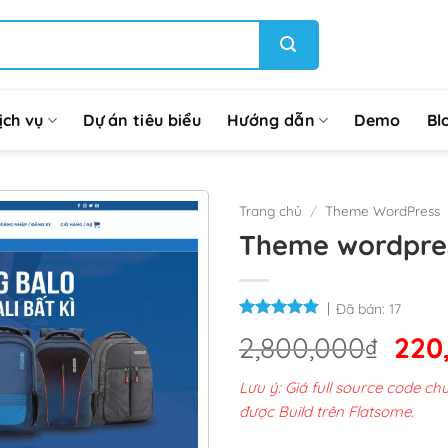
ịch vụ
Dự án tiêu biểu
Hướng dẫn
Demo
Bl
Trang chủ
/
Theme WordPress
Theme wordpres
Đã bán:
17
Giá
2,800,000
₫
220
gốc
Lưu ý: Giá full source code 
là:
được Build trên Flatsome.
2,8