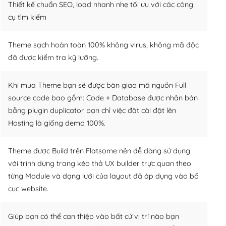
Thiết kế chuẩn SEO, load nhanh nhẹ tối ưu với các công
cụ tìm kiếm
Theme sạch hoàn toàn 100% không virus, không mã độc
đã được kiểm tra kỹ lưỡng.
Khi mua Theme bạn sẽ được bàn giao mã nguồn Full
source code bao gồm: Code + Database được nhân bản
bằng plugin duplicator bạn chỉ việc đăt cài đặt lên
Hosting là giống demo 100%.
Theme được Build trên Flatsome nên dễ dàng sử dụng
với trình dựng trang kéo thả UX builder trực quan theo
từng Module và dạng lưới của layout đã áp dụng vào bố
cục website.
Giúp bạn có thể can thiệp vào bất cứ vị trí nào bạn