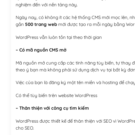
nghiệm đến với nền tảng này.
Ngày nay, có không ít các hệ thống CMS mới mọc lên, như
gần
500 trang web
mới được tạo ra mỗi ngày bằng Wor
WordPress vẫn luôn tồn tại theo thời gian
– Có mã nguồn CMS mở
Mã nguồn mở cung cấp các tính năng tùy biến, tự thay đổi
theo ý bạn mà không phải sử dụng dịch vụ tại bất kỳ đơn
Việc của bạn là đăng ký một tên miền và hosting để chạ
Có thể tùy biến trên website WordPress
– Thân thiện với công cụ tìm kiếm
WordPress được thiết kế để thân thiện với SEO vì WordPr
cho SEO.