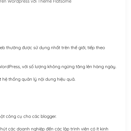
trên Wordpress với Theme Flatsome
Hosting 5GB SSD (1 nă
Hosting 8GB SSD (1 nă
 thường được sử dụng nhất trên thế giới, tiếp theo
ordPress, với số lượng không ngừng tăng lên hàng ngày.
 hệ thống quản lý nội dung hiệu quả.
t công cụ cho các blogger.
út các doanh nghiệp đến các lập trình viên có ít kinh