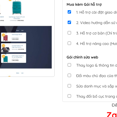
Mua kèm Gói hỗ trợ
1. Hỗ trợ cài đặt giao
2. Video hướng dẫn sử
3. Hỗ trợ cơ bản (Chỉ tr
4. Hỗ trợ nâng cao (Hư
Gói chỉnh sửa web
Thay logo & thông tin
Đổi màu chủ đạo của 
Sửa danh mục và sắp x
Thay đổi bố cục trang 
Để
Tích hợp thanh toán 
Za