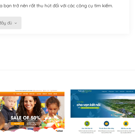
 bạn trở nên rất thu hút đối với các công cụ tìm kiếm.
đầy đủ
n trở nên dễ dàng và nhanh chóng. Với kho Theme
ở nên hấp dẫn và đơn giản hơn.
kế tốt, bạn có thể tự sửa đổi. Nếu không bạn có thể tìm
ổng lồ được kiểm duyệt bởi các nhân viên và những người
hững cộng đồng WordPress, họ sẽ giúp bạn trả lời, giải