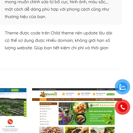
mong muốn chỉnh sửa từ bố cục, hình ảnh, màu sắc,…
một cách dễ dàng phù hợp với phong cách cũng như
thương hiệu của bạn.
Theme được code trên Child theme nên update lâu dài
có thể sử dụng được nhiều domain, không giới hạn số
lượng website. Giúp bạn tiết kiệm chi phí và thời gian