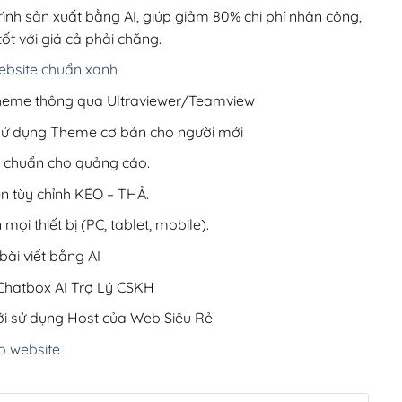
220,000₫.
rình sản xuất bằng AI, giúp giảm 80% chi phí nhân công,
ốt với giá cả phải chăng.
bsite chuẩn xanh
 Theme thông qua Ultraviewer/Teamview
 sử dụng Theme cơ bản cho người mới
ưu chuẩn cho quảng cáo.
ện tùy chỉnh KÉO – THẢ.
 mọi thiết bị (PC, tablet, mobile).
ài viết bằng AI
hatbox AI Trợ Lý CSKH
i sử dụng Host của Web Siêu Rẻ
o website