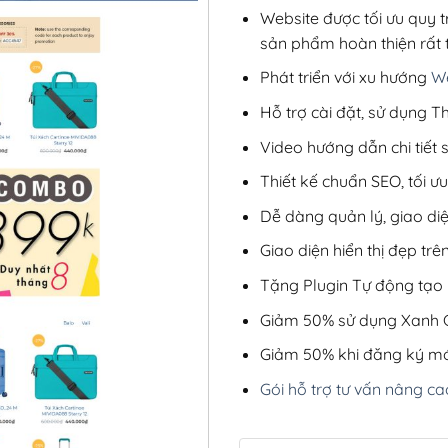
Website được tối ưu quy t
sản phẩm hoàn thiện rất t
Phát triển với xu hướng
We
Hỗ trợ cài đặt, sử dụng
Video hướng dẫn chi tiết
Thiết kế chuẩn SEO, tối 
Dễ dàng quản lý, giao di
Giao diện hiển thị đẹp trên
Tặng Plugin Tự động tạo b
Giảm 50% sử dụng Xanh C
Giảm 50% khi đăng ký mớ
Gói hỗ trợ tư vấn nâng ca