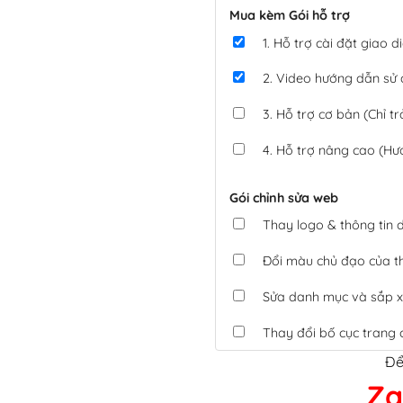
Mua kèm Gói hỗ trợ
1. Hỗ trợ cài đặt giao
2. Video hướng dẫn sử
3. Hỗ trợ cơ bản (Chỉ tr
4. Hỗ trợ nâng cao (Hư
Gói chỉnh sửa web
Thay logo & thông tin
Đổi màu chủ đạo của 
Sửa danh mục và sắp x
Thay đổi bố cục trang 
Để
Tích hợp thanh toán 
Za