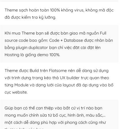
Theme sạch hoàn toàn 100% không virus, không mã độc
đã được kiểm tra kỹ lưỡng.
Khi mua Theme bạn sẽ được bàn giao mã nguồn Full
source code bao gồm: Code + Database được nhân bản
bằng plugin duplicator bạn chỉ việc đăt cài đặt lên
Hosting là giống demo 100%.
Theme được Build trên Flatsome nên dễ dàng sử dụng
với trình dựng trang kéo thả UX builder trực quan theo
từng Module và dạng lưới của layout đã áp dụng vào bố
cục website.
Giúp bạn có thể can thiệp vào bất cứ vị trí nào bạn
mong muốn chỉnh sửa từ bố cục, hình ảnh, màu sắc,…
một cách dễ dàng phù hợp với phong cách cũng như