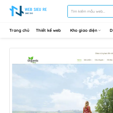
Bỏ
Tìm
qua
kiếm:
nội
dung
Trang chủ
Thiết kế web
Kho giao diện
D