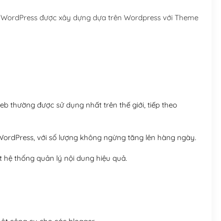
Hosting 5GB SSD (1 nă
me WordPress được xây dựng dựa trên Wordpress với Theme
Hosting 8GB SSD (1 nă
 thường được sử dụng nhất trên thế giới, tiếp theo
ordPress, với số lượng không ngừng tăng lên hàng ngày.
 hệ thống quản lý nội dung hiệu quả.