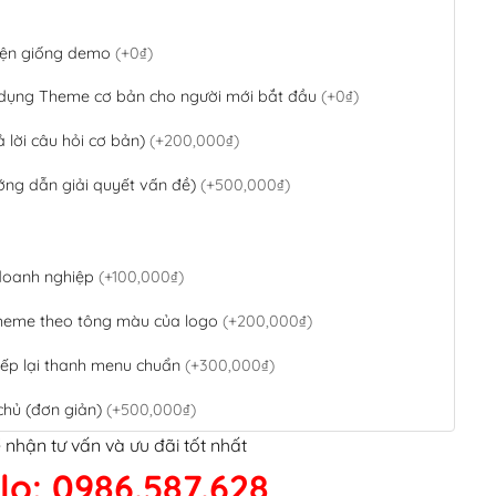
 diện giống demo
(+0₫)
 dụng Theme cơ bản cho người mới bắt đầu
(+0₫)
ả lời câu hỏi cơ bản)
(+200,000₫)
ớng dẫn giải quyết vấn đề)
(+500,000₫)
 doanh nghiệp
(+100,000₫)
theme theo tông màu của logo
(+200,000₫)
ếp lại thanh menu chuẩn
(+300,000₫)
chủ (đơn giản)
(+500,000₫)
 nhận tư vấn và ưu đãi tốt nhất
QR Code ngân hàng
(+100,000₫)
lo: 0986.587.628