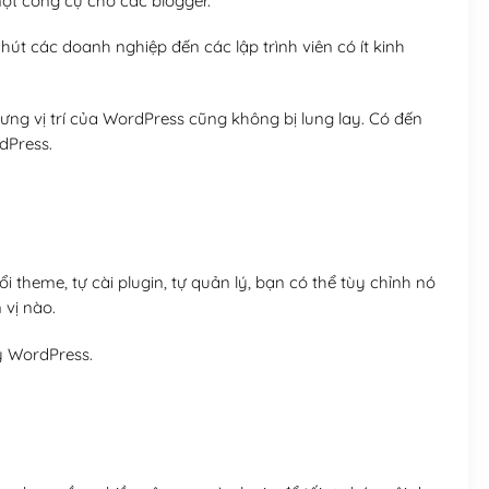
t công cụ cho các blogger.
út các doanh nghiệp đến các lập trình viên có ít kinh
ng vị trí của WordPress cũng không bị lung lay. Có đến
dPress.
 theme, tự cài plugin, tự quản lý, bạn có thể tùy chỉnh nó
 vị nào.
y WordPress.