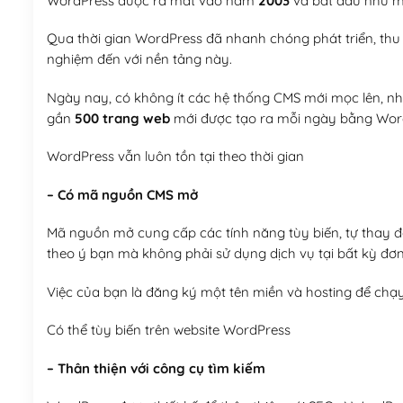
WordPress được ra mắt vào năm
2003
và bắt đầu như mộ
Qua thời gian WordPress đã nhanh chóng phát triển, thu h
nghiệm đến với nền tảng này.
Ngày nay, có không ít các hệ thống CMS mới mọc lên, như
gần
500 trang web
mới được tạo ra mỗi ngày bằng Wor
WordPress vẫn luôn tồn tại theo thời gian
– Có mã nguồn CMS mở
Mã nguồn mở cung cấp các tính năng tùy biến, tự thay đổi
theo ý bạn mà không phải sử dụng dịch vụ tại bất kỳ đơn
Việc của bạn là đăng ký một tên miền và hosting để chạ
Có thể tùy biến trên website WordPress
– Thân thiện với công cụ tìm kiếm