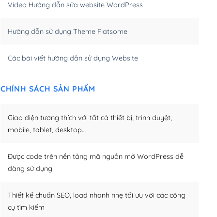
Video Hướng dẫn sửa website WordPress
m)
(+650,000₫)
Hướng dẫn sử dụng Theme Flatsome
m)
(+950,000₫)
Các bài viết hướng dẫn sử dụng Website
CHÍNH SÁCH SẢN PHẨM
Giao diện tương thích với tất cả thiết bị, trình duyệt,
mobile, tablet, desktop…
Được code trên nền tảng mã nguồn mở WordPress dễ
dàng sử dụng
Thiết kế chuẩn SEO, load nhanh nhẹ tối ưu với các công
cụ tìm kiếm