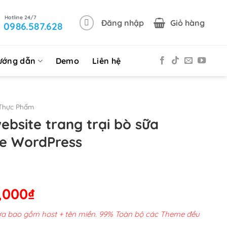
Đăng nhập
Giỏ hàng
0986.587.628
ướng dẫn
Demo
Liên hệ
Thực Phẩm
ebsite trang trại bò sữa
e WordPress
Giá
,000
₫
hiện
chưa bao gồm host + tên miền. 99% Toàn bộ các Theme đều
tại