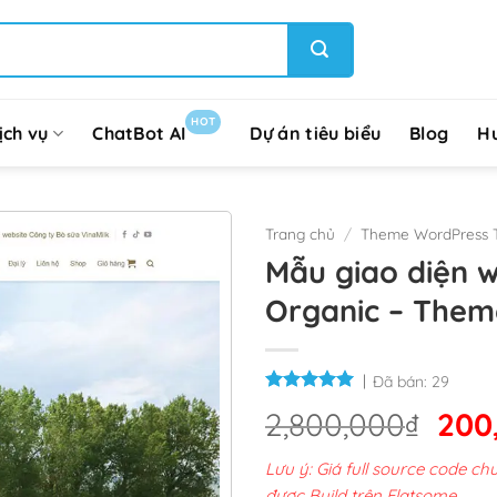
HOT
ịch vụ
ChatBot AI
Dự án tiêu biểu
Blog
H
Trang chủ
/
Theme WordPress 
Mẫu giao diện w
Organic – Them
Đã bán:
29
Giá
2,800,000
₫
200
gốc
Lưu ý: Giá full source code 
là:
được Build trên Flatsome.