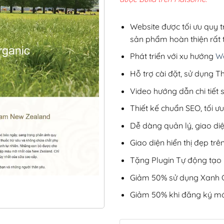
2,8
Website được tối ưu quy t
sản phẩm hoàn thiện rất t
Phát triển với xu hướng
We
Hỗ trợ cài đặt, sử dụng
Video hướng dẫn chi tiết
Thiết kế chuẩn SEO, tối 
Dễ dàng quản lý, giao di
Giao diện hiển thị đẹp trên
Tặng Plugin Tự động tạo b
Giảm 50% sử dụng Xanh C
Giảm 50% khi đăng ký mớ