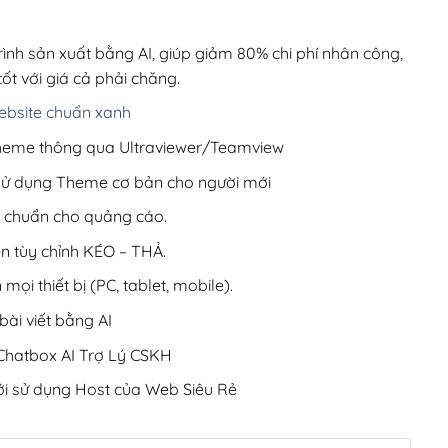
00,000₫.
là:
200,000₫.
rình sản xuất bằng AI, giúp giảm 80% chi phí nhân công,
ốt với giá cả phải chăng.
bsite chuẩn xanh
 Theme thông qua Ultraviewer/Teamview
 sử dụng Theme cơ bản cho người mới
ưu chuẩn cho quảng cáo.
ện tùy chỉnh KÉO – THẢ.
 mọi thiết bị (PC, tablet, mobile).
ài viết bằng AI
hatbox AI Trợ Lý CSKH
i sử dụng Host của Web Siêu Rẻ