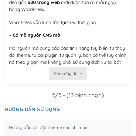
đến gần
500 trang web
mới được tạo ra mỗi ngày
bằng WordPress.
WordPress vẫn luôn tồn tại theo thời gian
– Có mã nguồn CMS mở
Mã nguồn mở cung cấp các tính năng tùy biến, tự thay
đổi theme, tự cài plugin, tự quản lý, bạn có thể tùy chỉnh
nó theo ý bạn mà không phải sử dụng dịch vụ tại bất
kỳ đơn vị nào.
Xem đầy đủ
Việc của bạn là đăng ký một tên miền và hosting để
chạy WordPress.
5/5 - (13 bình chọn)
Có thể tùy biến trên website WordPress
HƯỚNG DẪN SỬ DỤNG
– Thân thiện với công cụ tìm kiếm
WordPress được thiết kế để thân thiện với SEO vì
Hướng dẫn cài đặt Theme sau khi mua
WordPress bao gồm nhiều công cụ và plugin để tối ưu