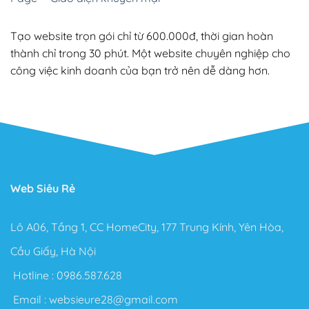
Flatsome được đánh giá là một Theme hoàn hảo nhất
hiện nay. Có thể làm được rất nhiều loại Website, đa
Tạo website trọn gói chỉ từ 600.000đ, thời gian hoàn
dạng lĩnh vực ngành nghề như: bán hàng, nội thất, in
ấn, spa, tin tức, giới thiệu công ty và cả Landing Page.
thành chỉ trong 30 phút. Một website chuyên nghiệp cho
công việc kinh doanh của bạn trở nên dễ dàng hơn.
Flatsome đơn giản là Theme WordPress như bao
Theme khác, nhưng nó là một quá trình xây dựng
Website quá tuyệt vời khiến việc dựng giao diện Website
trở nên dễ dàng hơn rất nhiều so với việc ngồi gõ từng
dòng Code, Fix Responsive,…
Flatsome còn đáp ứng được cả 3 tiêu chí quan trọng
Web Siêu Rẻ
nhất hiện nay: Nhanh – Nhẹ – Chuẩn Seo cho Website
của bạn.
Lô A06, Tầng 1, CC HomeCity, 177 Trung Kính, Yên Hòa,
Bạn có thể dùng Theme Flatsome để xây dựng Shop
bán hàng Online, Web giới thiệu công ty, trang Landing
Cầu Giấy, Hà Nội
Page bán hàng. Một số người dùng sử dụng Theme
Hotline :
0986.587.628
Flatsome để làm Blog cá nhân.
Email :
websieure28@gmail.com