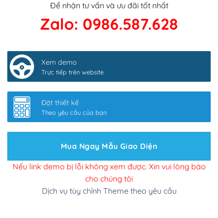
logo
(+200,000₫)
Để nhận tư vấn và ưu đãi tốt nhất
Sửa danh mục và sắp xếp lại thanh menu chuẩn
Zalo: 0986.587.628
(+300,000₫)
Thay đổi bố cục trang chủ (đơn giản)
(+500,000₫)
Xem demo
Tích hợp thanh toán QR Code ngân hàng
Trực tiếp trên website
(+100,000₫)
Xác minh Website, liên kết google, cập nhật sitemap
Đặt thiết kế
(+50,000₫)
Theo yêu cầu của bạn
Thêm các nút liên hệ nhanh
(+0₫)
Thiết kế 2 banner chạy ở slider chính
(+200,000₫)
Mua Ngay Mẫu Giao Diện
Thay đổi màu sắc toàn bộ site theo yêu cầu
Nếu link demo bị lỗi không xem được. Xin vui lòng báo
cho chúng tôi
(+150,000₫)
Dịch vụ tùy chỉnh Theme theo yêu cầu
Cài đặt SMTP Mail cho site Wordpress
(+100,000₫)
Thiết kế logo đơn giản để đăng web
(+300,000₫)