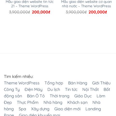
Mẫu giao diện website tin tức
Mẫu giao diện website cơ quan
nội dung của mình khỏi các cuộc tấn công spam.
21 – Theme WordPress
nhà nước – Theme WordPress
Giá
Giá
Giá
Giá
3,900,000
₫
200,000
₫
3,900,000
₫
200,000
₫
Đảm bảo đầu tư vào một theme an toàn và xem xét sử
n
gốc
hiện
gốc
hiện
dụng dịch vụ sao lưu như VaultPress hoặc bất kỳ plugin
là:
tại
là:
tại
3,900,000₫.
là:
3,900,000₫.
là:
sao lưu bảo mật nào khác.
,000₫.
200,000₫.
200,
Hãy đảm bảo website của bạn được bảo mật tốt nhất
– Thỏa mãn trải nghiệm người dùng
Khi bạn xây dựng thành công trang web của mình,
bước kế tiếp bạn phải tiếp thị nó và từ đó SEO đã xuất
hiện.
Tìm kiếm nhiều:
Với việc bạn tạo trực tiếp CMS ngay từ đầu thì thiết kế
Theme WordPress
Tổng hợp
Bán Hàng
Giới Thiệu
web và SEO bằng WordPress dễ dàng và ít tốn thời gian
Công Ty
Điện Máy
Du lịch
Tin tức
Nội Thất
Bất
hơn.
động sản
Bán Ô Tô
Thời trang
Giáo Dục
Làm
Đẹp
Thực Phẩm
Nhà hàng
Khách sạn
Nhà
II. Vì sao Website kinh doanh Online nên sử dụng
hàng
Spa
Xây dựng
Giao diện mới
Landing
Theme Flatsome?
Page
Giao diện khuyến mại