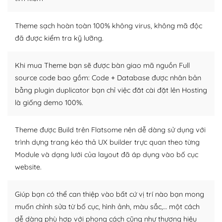
– Sở hữu một cộng đồng lớn, sẵn sàng hỗ trợ
Theme sạch hoàn toàn 100% không virus, không mã độc
WordPress là nơi lưu trữ cho một diễn đàn cộng đồng
đã được kiểm tra kỹ lưỡng.
khổng lồ được kiểm duyệt bởi các nhân viên và những
người cuồng tín WordPress.
Khi mua Theme bạn sẽ được bàn giao mã nguồn Full
source code bao gồm: Code + Database được nhân bản
Nếu bạn gặp khó khăn, bạn có thể lên mạng và tìm
bằng plugin duplicator bạn chỉ việc đăt cài đặt lên Hosting
kiếm những cộng đồng WordPress, họ sẽ giúp bạn trả
lời, giải đáp vấn đề của bạn.
là giống demo 100%.
Cộng đồng sử dụng WordPress sẵn sàng hỗ trợ bạn
Theme được Build trên Flatsome nên dễ dàng sử dụng với
trình dựng trang kéo thả UX builder trực quan theo từng
– Đa dạng plugin và themes
Module và dạng lưới của layout đã áp dụng vào bố cục
Plugin mở rộng là thành phần cài đặt thêm vào
website.
WordPress để tăng thêm các tính năng cần thiết. Có
nhiều plugin trả phí hoặc miễn phí.
Giúp bạn có thể can thiệp vào bất cứ vị trí nào bạn mong
muốn chỉnh sửa từ bố cục, hình ảnh, màu sắc,… một cách
Nhờ lượng người dùng đông đảo, thư viện themes và
dễ dàng phù hợp với phong cách cũng như thương hiệu
plugin của WordPress rất phong phú. Bạn có thể thỏa