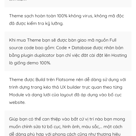
Dễ dàng tùy chỉnh trên WordPress
– Sở hữu một cộng đồng lớn, sẵn sàng hỗ trợ
Theme sạch hoàn toàn 100% không virus, không mã độc
đã được kiểm tra kỹ lưỡng.
WordPress là nơi lưu trữ cho một diễn đàn cộng đồng
khổng lồ được kiểm duyệt bởi các nhân viên và những
Khi mua Theme bạn sẽ được bàn giao mã nguồn Full
người cuồng tín WordPress.
source code bao gồm: Code + Database được nhân bản
bằng plugin duplicator bạn chỉ việc đăt cài đặt lên Hosting
Nếu bạn gặp khó khăn, bạn có thể lên mạng và tìm
kiếm những cộng đồng WordPress, họ sẽ giúp bạn trả
là giống demo 100%.
lời, giải đáp vấn đề của bạn.
Theme được Build trên Flatsome nên dễ dàng sử dụng với
Cộng đồng sử dụng WordPress sẵn sàng hỗ trợ bạn
trình dựng trang kéo thả UX builder trực quan theo từng
Module và dạng lưới của layout đã áp dụng vào bố cục
– Đa dạng plugin và themes
website.
Plugin mở rộng là thành phần cài đặt thêm vào
WordPress để tăng thêm các tính năng cần thiết. Có
Giúp bạn có thể can thiệp vào bất cứ vị trí nào bạn mong
nhiều plugin trả phí hoặc miễn phí.
muốn chỉnh sửa từ bố cục, hình ảnh, màu sắc,… một cách
dễ dàng phù hợp với phong cách cũng như thương hiệu
Nhờ lượng người dùng đông đảo, thư viện themes và