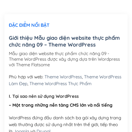
Chỉnh sửa site theo yêu cầu tuỳ chọn
(+2,000,000₫)
ĐẶC ĐIỂM NỔI BẬT
Mua thêm Host + Tên miền
Tên miền quốc tế .com .net .org (1 năm)
(+300,000₫)
Giới thiệu Mẫu giao diện website thực phẩm
chức năng 09 – Theme WordPress
Tên miền Việt Nam .vn (1 năm)
(+550,000₫)
Mẫu giao diện website thực phẩm chức năng 09 -
Hosting 2GB SSD (1 năm)
(+450,000₫)
Theme WordPress được xây dựng dựa trên Wordpress
với Theme Flatsome
Hosting 3GB SSD (1 năm)
(+550,000₫)
Phù hợp với web:
Theme WordPress
,
Theme WordPress
Hosting 5GB SSD (1 năm)
(+650,000₫)
Làm Đẹp
,
Theme WordPress Thực Phẩm
Hosting 8GB SSD (1 năm)
(+950,000₫)
I. Tại sao nên sử dụng WordPress
– Một trong những nền tảng CMS lớn và nổi tiếng
WordPress đứng đầu danh sách ba gói xây dựng trang
web thường được sử dụng nhất trên thế giới, tiếp theo
là
Joomla
và
Drupal
.