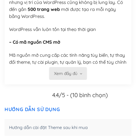
nhưng vị trí của WordPress cũng không bị lung lay. Có
đến gần
500 trang web
mới được tạo ra mỗi ngày
bằng WordPress.
WordPress vẫn luôn tồn tại theo thời gian
– Có mã nguồn CMS mở
Mã nguồn mở cung cấp các tính năng tùy biến, tự thay
đổi theme, tự cài plugin, tự quản lý, bạn có thể tùy chỉnh
nó theo ý bạn mà không phải sử dụng dịch vụ tại bất
Xem đầy đủ
kỳ đơn vị nào.
Việc của bạn là đăng ký một tên miền và hosting để
4.4/5 - (10 bình chọn)
chạy WordPress.
Có thể tùy biến trên website WordPress
HƯỚNG DẪN SỬ DỤNG
– Thân thiện với công cụ tìm kiếm
Hướng dẫn cài đặt Theme sau khi mua
WordPress được thiết kế để thân thiện với SEO vì