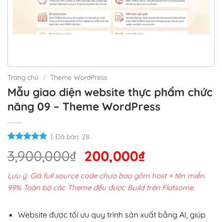
Trang chủ
/
Theme WordPress
Mẫu giao diện website thực phẩm chức
năng 09 – Theme WordPress
Đã bán:
28
Giá
Giá
3,900,000
₫
200,000
₫
gốc
hiện
Lưu ý: Giá full source code chưa bao gồm host + tên miền.
là:
tại
99% Toàn bộ các Theme đều được Build trên Flatsome.
3,900,000₫.
là:
200,000₫.
Website được tối ưu quy trình sản xuất bằng AI, giúp