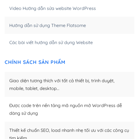
WordPress bao gồm nhiều công cụ và plugin để tối ưu
Video Hướng dẫn sửa website WordPress
hóa nội dung cho SEO.
Hướng dẫn sử dụng Theme Flatsome
Khi bạn dùng WordPress để thiết kế web thì trang web
của bạn trở nên rất thu hút đối với các công cụ tìm
kiếm.
Các bài viết hướng dẫn sử dụng Website
Tối ưu hóa công cụ tìm kiếm
CHÍNH SÁCH SẢN PHẨM
– Dễ dàng tùy chỉnh, sửa chữa
Khi bạn sử dụng WordPress, thì vấn đề giao diện của
Giao diện tương thích với tất cả thiết bị, trình duyệt,
bạn trở nên dễ dàng và nhanh chóng. Với kho Theme
mobile, tablet, desktop…
WordPress đa dạng sẽ giúp việc thực hiện các thiết kế
trở nên hấp dẫn và đơn giản hơn.
Được code trên nền tảng mã nguồn mở WordPress dễ
dàng sử dụng
Nếu bạn có các kỹ thuật cơ bản với một theme được
thiết kế tốt, bạn có thể tự sửa đổi. Nếu không bạn có thể
tìm kiếm chúng trên Internet hoặc nhờ chuyên gia.
Thiết kế chuẩn SEO, load nhanh nhẹ tối ưu với các công cụ
tìm kiếm