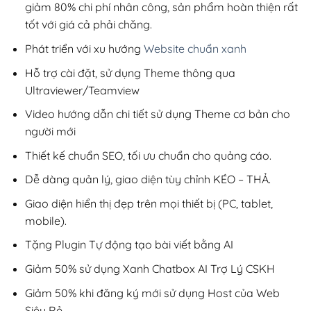
giảm 80% chi phí nhân công, sản phẩm hoàn thiện rất
tốt với giá cả phải chăng.
Phát triển với xu hướng
Website chuẩn xanh
Hỗ trợ cài đặt, sử dụng Theme thông qua
Ultraviewer/Teamview
Video hướng dẫn chi tiết sử dụng Theme cơ bản cho
người mới
Thiết kế chuẩn SEO, tối ưu chuẩn cho quảng cáo.
Dễ dàng quản lý, giao diện tùy chỉnh KÉO – THẢ.
Giao diện hiển thị đẹp trên mọi thiết bị (PC, tablet,
mobile).
Tặng Plugin Tự động tạo bài viết bằng AI
Giảm 50% sử dụng Xanh Chatbox AI Trợ Lý CSKH
Giảm 50% khi đăng ký mới sử dụng Host của Web
Siêu Rẻ