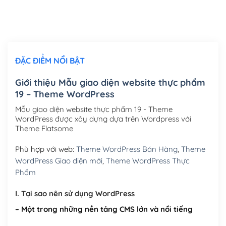
Thiết kế logo đơn giản để đăng web
(+300,000₫)
Chỉnh sửa site theo yêu cầu tuỳ chọn
(+2,000,000₫)
ĐẶC ĐIỂM NỔI BẬT
Mua thêm Host + Tên miền
Tên miền quốc tế .com .net .org (1 năm)
(+300,000₫)
Giới thiệu Mẫu giao diện website thực phẩm
19 – Theme WordPress
Tên miền Việt Nam .vn (1 năm)
(+550,000₫)
Mẫu giao diện website thực phẩm 19 - Theme
Hosting 2GB SSD (1 năm)
(+450,000₫)
WordPress được xây dựng dựa trên Wordpress với
Theme Flatsome
Hosting 3GB SSD (1 năm)
(+550,000₫)
Phù hợp với web:
Theme WordPress Bán Hàng
,
Theme
Hosting 5GB SSD (1 năm)
(+650,000₫)
WordPress Giao diện mới
,
Theme WordPress Thực
Phẩm
Hosting 8GB SSD (1 năm)
(+950,000₫)
I. Tại sao nên sử dụng WordPress
– Một trong những nền tảng CMS lớn và nổi tiếng