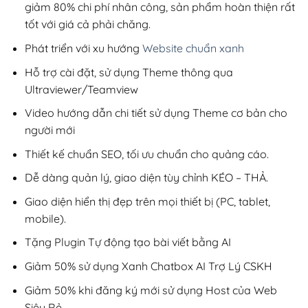
giảm 80% chi phí nhân công, sản phẩm hoàn thiện rất
tốt với giá cả phải chăng.
Phát triển với xu hướng
Website chuẩn xanh
Hỗ trợ cài đặt, sử dụng Theme thông qua
Ultraviewer/Teamview
Video hướng dẫn chi tiết sử dụng Theme cơ bản cho
người mới
Thiết kế chuẩn SEO, tối ưu chuẩn cho quảng cáo.
Dễ dàng quản lý, giao diện tùy chỉnh KÉO – THẢ.
Giao diện hiển thị đẹp trên mọi thiết bị (PC, tablet,
mobile).
Tặng Plugin Tự động tạo bài viết bằng AI
Giảm 50% sử dụng Xanh Chatbox AI Trợ Lý CSKH
Giảm 50% khi đăng ký mới sử dụng Host của Web
Siêu Rẻ