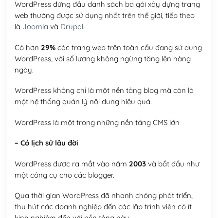
WordPress đứng đầu danh sách ba gói xây dựng trang
web thường được sử dụng nhất trên thế giới, tiếp theo
là
Joomla
và
Drupal
.
Có hơn
29%
các trang web trên toàn cầu đang sử dụng
WordPress, với số lượng không ngừng tăng lên hàng
ngày.
WordPress không chỉ là một nền tảng blog mà còn là
một hệ thống quản lý nội dung hiệu quả.
WordPress là một trong những nền tảng CMS lớn
– Có lịch sử lâu đời
WordPress được ra mắt vào năm
2003
và bắt đầu như
một công cụ cho các blogger.
Qua thời gian WordPress đã nhanh chóng phát triển,
thu hút các doanh nghiệp đến các lập trình viên có ít
kinh nghiệm đến với nền tảng này.