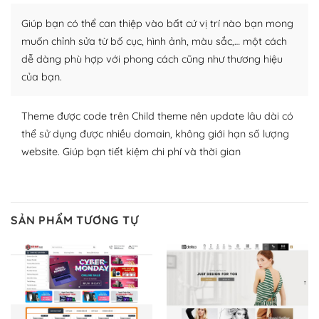
nhiều plugin trả phí hoặc miễn phí.
Giúp bạn có thể can thiệp vào bất cứ vị trí nào bạn mong
Nhờ lượng người dùng đông đảo, thư viện themes và
muốn chỉnh sửa từ bố cục, hình ảnh, màu sắc,… một cách
plugin của WordPress rất phong phú. Bạn có thể thỏa
dễ dàng phù hợp với phong cách cũng như thương hiệu
thích chọn lựa plugin và themes phù hợp cho mục đích
của bạn.
lập website của mình.
Theme được code trên Child theme nên update lâu dài có
WordPress đa dạng plugin và themes
thể sử dụng được nhiều domain, không giới hạn số lượng
– Dễ sử dụng
website. Giúp bạn tiết kiệm chi phí và thời gian
Với mọi Hosting bất kỳ thì WordPress đều có thể dễ
dàng thiết lập vì thực tế nó đã cung cấp khoảng 60%
toàn bộ web.
SẢN PHẨM TƯƠNG TỰ
Và bạn có toàn quyền tự do khi quyết định nơi lưu trữ
trang web WordPress của bạn.
Dễ dàng lựa chọn Hosting cho website WordPress
– Bảo mật cực tốt