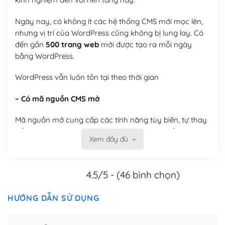
Ngày nay, có không ít các hệ thống CMS mới mọc lên,
nhưng vị trí của WordPress cũng không bị lung lay. Có
đến gần
500 trang web
mới được tạo ra mỗi ngày
bằng WordPress.
WordPress vẫn luôn tồn tại theo thời gian
– Có mã nguồn CMS mở
Mã nguồn mở cung cấp các tính năng tùy biến, tự thay
đổi theme, tự cài plugin, tự quản lý, bạn có thể tùy chỉnh
Xem đầy đủ
nó theo ý bạn mà không phải sử dụng dịch vụ tại bất
kỳ đơn vị nào.
4.5/5 - (46 bình chọn)
Việc của bạn là đăng ký một tên miền và hosting để
chạy WordPress.
HƯỚNG DẪN SỬ DỤNG
Có thể tùy biến trên website WordPress