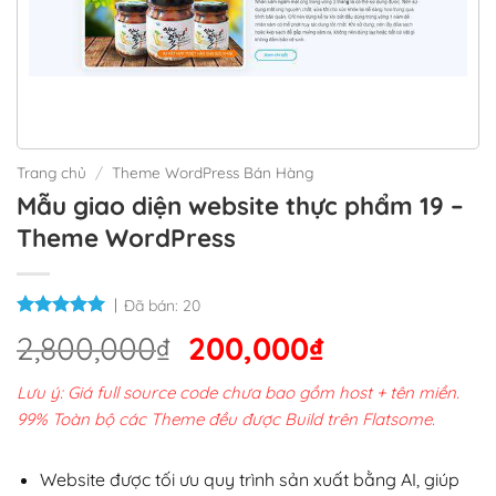
Trang chủ
/
Theme WordPress Bán Hàng
Mẫu giao diện website thực phẩm 19 –
Theme WordPress
Đã bán:
20
Giá
Giá
2,800,000
₫
200,000
₫
gốc
hiện
Lưu ý: Giá full source code chưa bao gồm host + tên miền.
là:
tại
99% Toàn bộ các Theme đều được Build trên Flatsome.
2,800,000₫.
là:
200,000₫.
Website được tối ưu quy trình sản xuất bằng AI, giúp