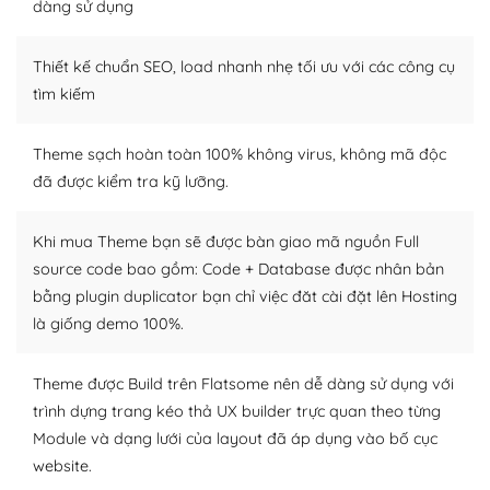
thiết kế tốt, bạn có thể tự sửa đổi. Nếu không bạn có thể
dàng sử dụng
tìm kiếm chúng trên Internet hoặc nhờ chuyên gia.
Thiết kế chuẩn SEO, load nhanh nhẹ tối ưu với các công cụ
Dễ dàng tùy chỉnh trên WordPress
tìm kiếm
– Sở hữu một cộng đồng lớn, sẵn sàng hỗ trợ
Theme sạch hoàn toàn 100% không virus, không mã độc
WordPress là nơi lưu trữ cho một diễn đàn cộng đồng
đã được kiểm tra kỹ lưỡng.
khổng lồ được kiểm duyệt bởi các nhân viên và những
người cuồng tín WordPress.
Khi mua Theme bạn sẽ được bàn giao mã nguồn Full
Nếu bạn gặp khó khăn, bạn có thể lên mạng và tìm
source code bao gồm: Code + Database được nhân bản
kiếm những cộng đồng WordPress, họ sẽ giúp bạn trả
bằng plugin duplicator bạn chỉ việc đăt cài đặt lên Hosting
lời, giải đáp vấn đề của bạn.
là giống demo 100%.
Cộng đồng sử dụng WordPress sẵn sàng hỗ trợ bạn
Theme được Build trên Flatsome nên dễ dàng sử dụng với
– Đa dạng plugin và themes
trình dựng trang kéo thả UX builder trực quan theo từng
Module và dạng lưới của layout đã áp dụng vào bố cục
Plugin mở rộng là thành phần cài đặt thêm vào
website.
WordPress để tăng thêm các tính năng cần thiết. Có