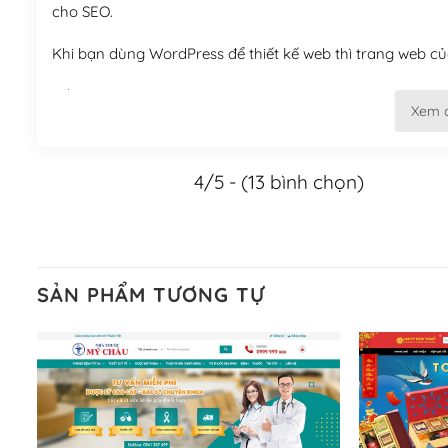
cho SEO.
Khi bạn dùng WordPress để thiết kế web thì trang web của
Tối ưu hóa công cụ tìm kiếm
Xem 
– Dễ dàng tùy chỉnh, sửa chữa
4/5 - (13 bình chọn)
Khi bạn sử dụng WordPress, thì vấn đề giao diện của bạ
WordPress đa dạng sẽ giúp việc thực hiện các thiết kế tr
Nếu bạn có các kỹ thuật cơ bản với một theme được thiết 
kiếm chúng trên Internet hoặc nhờ chuyên gia.
SẢN PHẨM TƯƠNG TỰ
Dễ dàng tùy chỉnh trên WordPress
– Sở hữu một cộng đồng lớn, sẵn sàng hỗ trợ
WordPress là nơi lưu trữ cho một diễn đàn cộng đồng kh
cuồng tín WordPress.