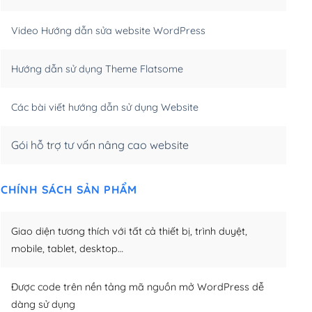
m)
(+550,000₫)
Video Hướng dẫn sửa website WordPress
m)
(+650,000₫)
Hướng dẫn sử dụng Theme Flatsome
m)
(+950,000₫)
Các bài viết hướng dẫn sử dụng Website
Gói hỗ trợ tư vấn nâng cao website
CHÍNH SÁCH SẢN PHẨM
Giao diện tương thích với tất cả thiết bị, trình duyệt,
mobile, tablet, desktop…
Được code trên nền tảng mã nguồn mở WordPress dễ
dàng sử dụng