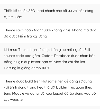
Thiết kế chuẩn SEO, load nhanh nhẹ tối ưu với các công
cụ tìm kiếm
Theme sạch hoàn toàn 100% không virus, không mã độc
đã được kiểm tra kỹ lưỡng.
Khi mua Theme bạn sẽ được bàn giao mã nguồn Full
source code bao gồm: Code + Database được nhân bản
bằng plugin duplicator bạn chỉ việc đăt cài đặt lên
Hosting là giống demo 100%.
Theme được Build trên Flatsome nên dễ dàng sử dụng
với trình dựng trang kéo thả UX builder trực quan theo
từng Module và dạng lưới của layout đã áp dụng vào bố
cục website.