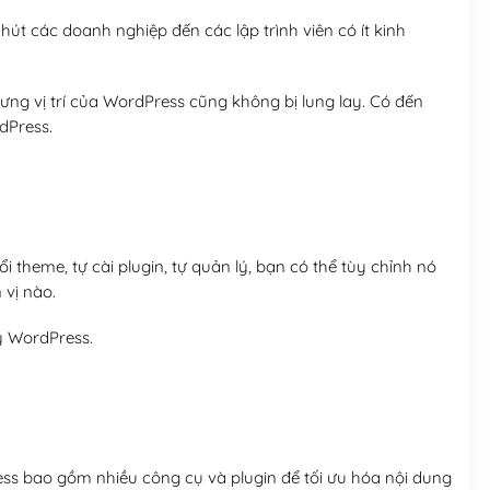
út các doanh nghiệp đến các lập trình viên có ít kinh
ng vị trí của WordPress cũng không bị lung lay. Có đến
dPress.
 theme, tự cài plugin, tự quản lý, bạn có thể tùy chỉnh nó
 vị nào.
y WordPress.
ess bao gồm nhiều công cụ và plugin để tối ưu hóa nội dung