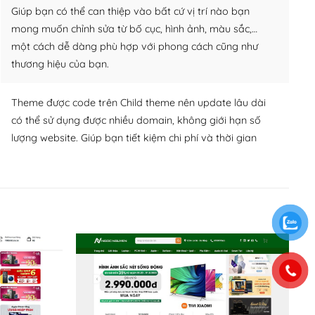
Giúp bạn có thể can thiệp vào bất cứ vị trí nào bạn
mong muốn chỉnh sửa từ bố cục, hình ảnh, màu sắc,…
một cách dễ dàng phù hợp với phong cách cũng như
thương hiệu của bạn.
Theme được code trên Child theme nên update lâu dài
có thể sử dụng được nhiều domain, không giới hạn số
lượng website. Giúp bạn tiết kiệm chi phí và thời gian