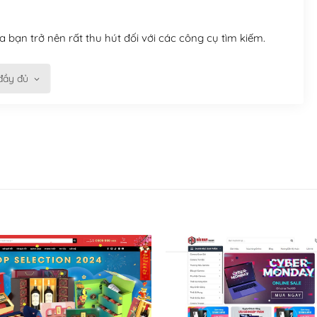
 bạn trở nên rất thu hút đối với các công cụ tìm kiếm.
đầy đủ
n trở nên dễ dàng và nhanh chóng. Với kho Theme
ở nên hấp dẫn và đơn giản hơn.
kế tốt, bạn có thể tự sửa đổi. Nếu không bạn có thể tìm
ổng lồ được kiểm duyệt bởi các nhân viên và những người