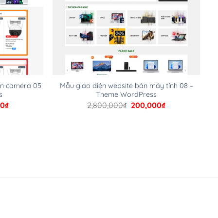
án camera 05
Mẫu giao diện website bán máy tính 08 –
s
Theme WordPress
Giá
Giá
Giá
00
₫
2,800,000
₫
200,000
₫
hiện
gốc
hiện
tại
là:
tại
00₫.
là:
2,800,000₫.
là:
200,000₫.
200,000₫.