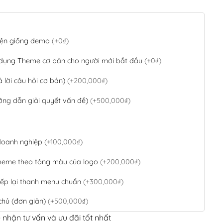
 diện giống demo
(+0₫)
 dụng Theme cơ bản cho người mới bắt đầu
(+0₫)
ả lời câu hỏi cơ bản)
(+200,000₫)
ớng dẫn giải quyết vấn đề)
(+500,000₫)
 doanh nghiệp
(+100,000₫)
theme theo tông màu của logo
(+200,000₫)
ếp lại thanh menu chuẩn
(+300,000₫)
chủ (đơn giản)
(+500,000₫)
 nhận tư vấn và ưu đãi tốt nhất
QR Code ngân hàng
(+100,000₫)