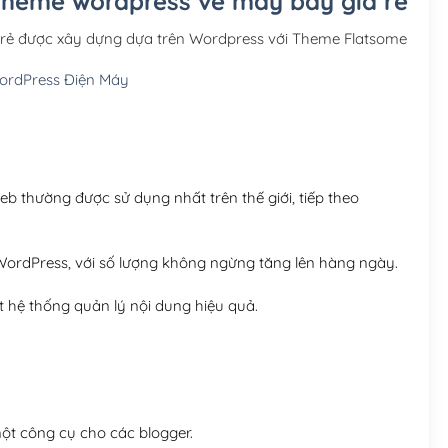
 Theme wordpress vé máy bay giá rẻ
Hosting 3GB SSD (1 nă
 rẻ được xây dựng dựa trên Wordpress với Theme Flatsome
Hosting 5GB SSD (1 nă
rdPress Điện Máy
Hosting 8GB SSD (1 nă
 thường được sử dụng nhất trên thế giới, tiếp theo
ordPress, với số lượng không ngừng tăng lên hàng ngày.
 hệ thống quản lý nội dung hiệu quả.
t công cụ cho các blogger.