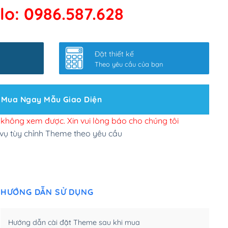
lo: 0986.587.628
 kết google, cập nhật sitemap
(+50,000₫)
nhanh
(+0₫)
Đặt thiết kế
ở slider chính
(+200,000₫)
Theo yêu cầu của bạn
 bộ site theo yêu cầu
(+150,000₫)
Mua Ngay Mẫu Giao Diện
 site Wordpress
(+100,000₫)
n để đăng web
(+300,000₫)
i không xem được. Xin vui lòng báo cho chúng tôi
 vụ tùy chỉnh Theme theo yêu cầu
u cầu tuỳ chọn
(+2,000,000₫)
.net .org (1 năm)
(+300,000₫)
HƯỚNG DẪN SỬ DỤNG
(1 năm)
(+550,000₫)
m)
(+450,000₫)
Hướng dẫn cài đặt Theme sau khi mua