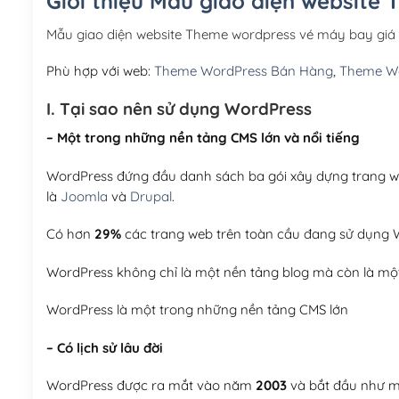
Giới thiệu Mẫu giao diện website
Mẫu giao diện website Theme wordpress vé máy bay giá
Phù hợp với web:
Theme WordPress Bán Hàng
,
Theme Wo
I. Tại sao nên sử dụng WordPress
– Một trong những nền tảng CMS lớn và nổi tiếng
WordPress đứng đầu danh sách ba gói xây dựng trang web
là
Joomla
và
Drupal
.
Có hơn
29%
các trang web trên toàn cầu đang sử dụng W
WordPress không chỉ là một nền tảng blog mà còn là một
WordPress là một trong những nền tảng CMS lớn
– Có lịch sử lâu đời
WordPress được ra mắt vào năm
2003
và bắt đầu như mộ