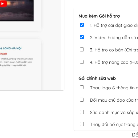
Mua kèm Gói hỗ trợ
1. Hỗ trợ cài đặt giao
2. Video hướng dẫn sử
3. Hỗ trợ cơ bản (Chỉ tr
4. Hỗ trợ nâng cao (Hư
Gói chỉnh sửa web
Thay logo & thông tin
Đổi màu chủ đạo của 
Sửa danh mục và sắp x
Thay đổi bố cục trang 
Để
Tích hợp thanh toán 