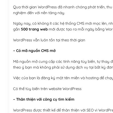
Qua thời gian WordPress đã nhanh chóng phát triển, thu h
nghiệm đến với nền tảng này.
Ngày nay, có không ít các hệ thống CMS mới mọc lên, như
gần
500 trang web
mới được tạo ra mỗi ngày bằng Wor
WordPress vẫn luôn tồn tại theo thời gian
– Có mã nguồn CMS mở
Mã nguồn mở cung cấp các tính năng tùy biến, tự thay đổi
theo ý bạn mà không phải sử dụng dịch vụ tại bất kỳ đơn
Việc của bạn là đăng ký một tên miền và hosting để chạ
Có thể tùy biến trên website WordPress
– Thân thiện với công cụ tìm kiếm
WordPress được thiết kế để thân thiện với SEO vì WordPr