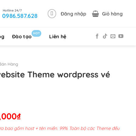
Đăng nhập
Giỏ hàng
0986.587.628
HOT
og
Đào tạo
Liên hệ
Bán Hàng
website Theme wordpress vé
Giá
,000
₫
hiện
chưa bao gồm host + tên miền. 99% Toàn bộ các Theme đều
tại