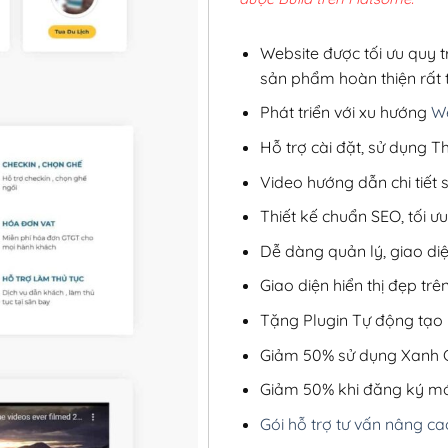
2,8
Website được tối ưu quy t
sản phẩm hoàn thiện rất t
Phát triển với xu hướng
We
Hỗ trợ cài đặt, sử dụng
Video hướng dẫn chi tiết
Thiết kế chuẩn SEO, tối 
Dễ dàng quản lý, giao di
Giao diện hiển thị đẹp trên
Tặng Plugin Tự động tạo b
Giảm 50% sử dụng Xanh C
Giảm 50% khi đăng ký mớ
Gói hỗ trợ tư vấn nâng ca