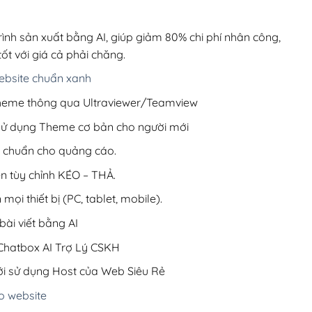
00,000₫.
là:
200,000₫.
rình sản xuất bằng AI, giúp giảm 80% chi phí nhân công,
ốt với giá cả phải chăng.
bsite chuẩn xanh
 Theme thông qua Ultraviewer/Teamview
 sử dụng Theme cơ bản cho người mới
ưu chuẩn cho quảng cáo.
ện tùy chỉnh KÉO – THẢ.
 mọi thiết bị (PC, tablet, mobile).
ài viết bằng AI
hatbox AI Trợ Lý CSKH
i sử dụng Host của Web Siêu Rẻ
o website