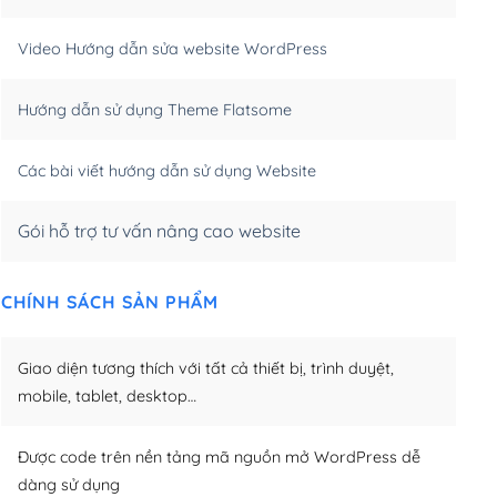
m)
(+550,000₫)
Video Hướng dẫn sửa website WordPress
m)
(+650,000₫)
Hướng dẫn sử dụng Theme Flatsome
m)
(+950,000₫)
Các bài viết hướng dẫn sử dụng Website
Gói hỗ trợ tư vấn nâng cao website
CHÍNH SÁCH SẢN PHẨM
Giao diện tương thích với tất cả thiết bị, trình duyệt,
mobile, tablet, desktop…
Được code trên nền tảng mã nguồn mở WordPress dễ
dàng sử dụng