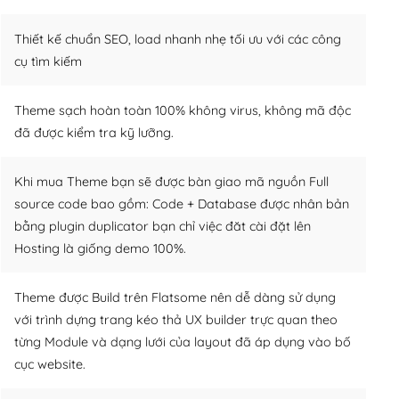
Thiết kế chuẩn SEO, load nhanh nhẹ tối ưu với các công
cụ tìm kiếm
Theme sạch hoàn toàn 100% không virus, không mã độc
đã được kiểm tra kỹ lưỡng.
Khi mua Theme bạn sẽ được bàn giao mã nguồn Full
source code bao gồm: Code + Database được nhân bản
bằng plugin duplicator bạn chỉ việc đăt cài đặt lên
Hosting là giống demo 100%.
Theme được Build trên Flatsome nên dễ dàng sử dụng
với trình dựng trang kéo thả UX builder trực quan theo
từng Module và dạng lưới của layout đã áp dụng vào bố
cục website.