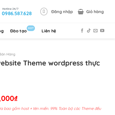
Đăng nhập
Giỏ hàng
0986.587.628
HOT
og
Đào tạo
Liên hệ
Bán Hàng
website Theme wordpress thực
Giá
,000
₫
hiện
chưa bao gồm host + tên miền. 99% Toàn bộ các Theme đều
tại