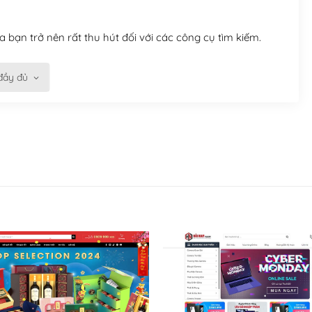
 bạn trở nên rất thu hút đối với các công cụ tìm kiếm.
đầy đủ
n trở nên dễ dàng và nhanh chóng. Với kho Theme
ở nên hấp dẫn và đơn giản hơn.
kế tốt, bạn có thể tự sửa đổi. Nếu không bạn có thể tìm
ổng lồ được kiểm duyệt bởi các nhân viên và những người