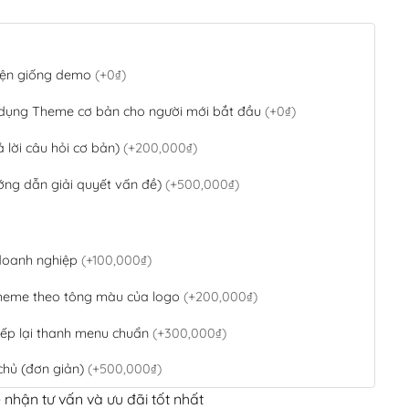
 diện giống demo
(+0₫)
 dụng Theme cơ bản cho người mới bắt đầu
(+0₫)
ả lời câu hỏi cơ bản)
(+200,000₫)
ớng dẫn giải quyết vấn đề)
(+500,000₫)
 doanh nghiệp
(+100,000₫)
theme theo tông màu của logo
(+200,000₫)
ếp lại thanh menu chuẩn
(+300,000₫)
chủ (đơn giản)
(+500,000₫)
 nhận tư vấn và ưu đãi tốt nhất
QR Code ngân hàng
(+100,000₫)