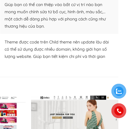
Giúp bạn có thể can thiệp vào bất cứ vị trí nào bạn
mong muốn chỉnh sửa từ bố cục, hình ảnh, màu sắc,…
một cách dễ dàng phù hợp với phong cách cũng như
thương hiệu của bạn.
Theme được code trên Child theme nên update lâu dài
có thể sử dụng được nhiều domain, không giới hạn số
lượng website. Giúp bạn tiết kiệm chi phí và thời gian