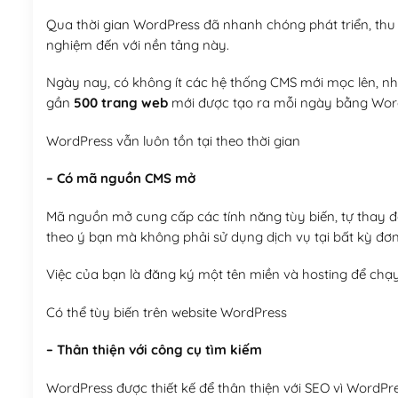
Qua thời gian WordPress đã nhanh chóng phát triển, thu h
nghiệm đến với nền tảng này.
Ngày nay, có không ít các hệ thống CMS mới mọc lên, như
gần
500 trang web
mới được tạo ra mỗi ngày bằng Wor
WordPress vẫn luôn tồn tại theo thời gian
– Có mã nguồn CMS mở
Mã nguồn mở cung cấp các tính năng tùy biến, tự thay đổi
theo ý bạn mà không phải sử dụng dịch vụ tại bất kỳ đơn
Việc của bạn là đăng ký một tên miền và hosting để chạ
Có thể tùy biến trên website WordPress
– Thân thiện với công cụ tìm kiếm
WordPress được thiết kế để thân thiện với SEO vì WordPr