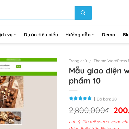
ịch vụ
Dự án tiêu biểu
Hướng dẫn
Demo
Bl
Trang chủ
/
Theme WordPress 
Mẫu giao diện 
phẩm 10
Đã bán:
20
Giá
2,800,000
₫
200
gốc
Lưu ý: Giá full source code 
là:
được Build trên Flatsome.