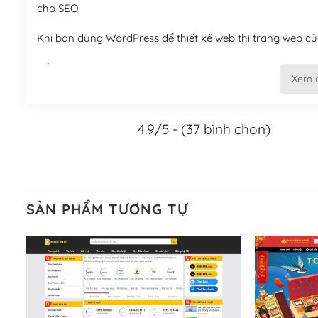
cho SEO.
Khi bạn dùng WordPress để thiết kế web thì trang web của
Tối ưu hóa công cụ tìm kiếm
Xem 
– Dễ dàng tùy chỉnh, sửa chữa
4.9/5 - (37 bình chọn)
Khi bạn sử dụng WordPress, thì vấn đề giao diện của bạ
WordPress đa dạng sẽ giúp việc thực hiện các thiết kế tr
Nếu bạn có các kỹ thuật cơ bản với một theme được thiết 
kiếm chúng trên Internet hoặc nhờ chuyên gia.
SẢN PHẨM TƯƠNG TỰ
Dễ dàng tùy chỉnh trên WordPress
– Sở hữu một cộng đồng lớn, sẵn sàng hỗ trợ
WordPress là nơi lưu trữ cho một diễn đàn cộng đồng kh
cuồng tín WordPress.