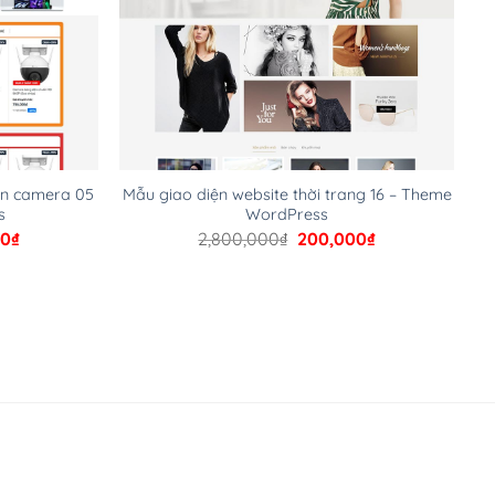
án camera 05
Mẫu giao diện website thời trang 16 – Theme
s
WordPress
Giá
Giá
Giá
00
₫
2,800,000
₫
200,000
₫
hiện
gốc
hiện
tại
là:
tại
00₫.
là:
2,800,000₫.
là:
200,000₫.
200,000₫.