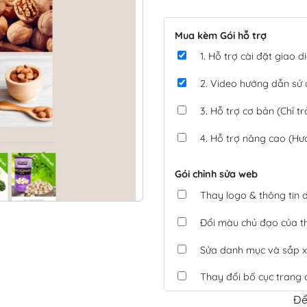
Mua kèm Gói hỗ trợ
1. Hỗ trợ cài đặt giao
2. Video hướng dẫn sử
3. Hỗ trợ cơ bản (Chỉ tr
4. Hỗ trợ nâng cao (Hư
Gói chỉnh sửa web
Thay logo & thông tin
Đổi màu chủ đạo của 
Sửa danh mục và sắp x
Thay đổi bố cục trang 
Để
Tích hợp thanh toán 