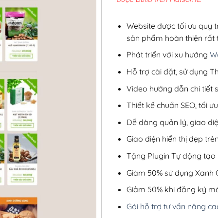
2,8
Website được tối ưu quy t
sản phẩm hoàn thiện rất t
Phát triển với xu hướng
We
Hỗ trợ cài đặt, sử dụng
Video hướng dẫn chi tiết
Thiết kế chuẩn SEO, tối 
Dễ dàng quản lý, giao di
Giao diện hiển thị đẹp trên
Tặng Plugin Tự động tạo b
Giảm 50% sử dụng Xanh C
Giảm 50% khi đăng ký mớ
Gói hỗ trợ tư vấn nâng ca