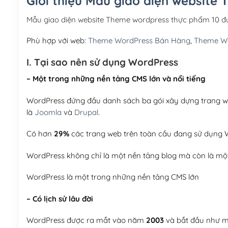
Giới thiệu Mẫu giao diện website
Mẫu giao diện website Theme wordpress thực phẩm 10 đ
Phù hợp với web:
Theme WordPress Bán Hàng
,
Theme W
I. Tại sao nên sử dụng WordPress
– Một trong những nền tảng CMS lớn và nổi tiếng
WordPress đứng đầu danh sách ba gói xây dựng trang web
là
Joomla
và
Drupal
.
Có hơn
29%
các trang web trên toàn cầu đang sử dụng W
WordPress không chỉ là một nền tảng blog mà còn là một
WordPress là một trong những nền tảng CMS lớn
– Có lịch sử lâu đời
WordPress được ra mắt vào năm
2003
và bắt đầu như mộ