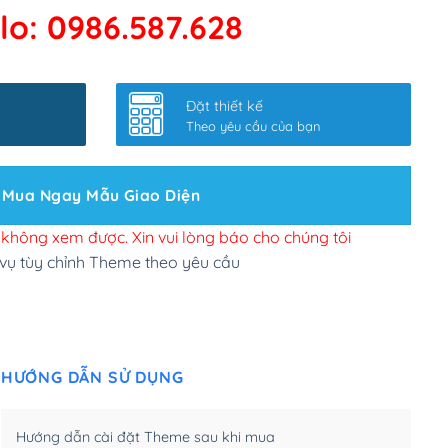
lo: 0986.587.628
 kết google, cập nhật sitemap
(+50,000₫)
nhanh
(+0₫)
Đặt thiết kế
ở slider chính
(+200,000₫)
Theo yêu cầu của bạn
 bộ site theo yêu cầu
(+150,000₫)
Mua Ngay Mẫu Giao Diện
 site Wordpress
(+100,000₫)
n để đăng web
(+300,000₫)
i không xem được. Xin vui lòng báo cho chúng tôi
 vụ tùy chỉnh Theme theo yêu cầu
u cầu tuỳ chọn
(+2,000,000₫)
.net .org (1 năm)
(+300,000₫)
HƯỚNG DẪN SỬ DỤNG
(1 năm)
(+550,000₫)
m)
(+450,000₫)
Hướng dẫn cài đặt Theme sau khi mua