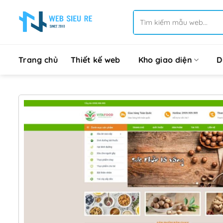
Bỏ
Tìm
qua
kiếm:
nội
dung
Trang chủ
Thiết kế web
Kho giao diện
D