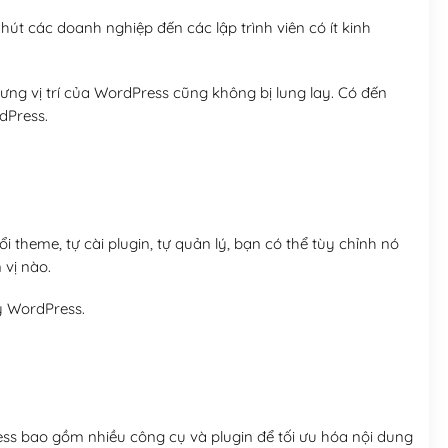
út các doanh nghiệp đến các lập trình viên có ít kinh
ng vị trí của WordPress cũng không bị lung lay. Có đến
dPress.
 theme, tự cài plugin, tự quản lý, bạn có thể tùy chỉnh nó
 vị nào.
y WordPress.
ess bao gồm nhiều công cụ và plugin để tối ưu hóa nội dung