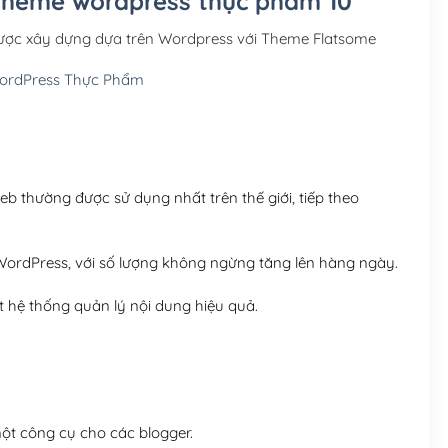
 Theme wordpress thực phẩm 10
Hosting 3GB SSD (1 nă
ược xây dựng dựa trên Wordpress với Theme Flatsome
Hosting 5GB SSD (1 nă
ordPress Thực Phẩm
Hosting 8GB SSD (1 nă
 thường được sử dụng nhất trên thế giới, tiếp theo
ordPress, với số lượng không ngừng tăng lên hàng ngày.
 hệ thống quản lý nội dung hiệu quả.
t công cụ cho các blogger.