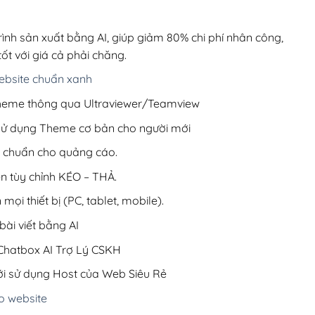
00,000₫.
là:
200,000₫.
rình sản xuất bằng AI, giúp giảm 80% chi phí nhân công,
ốt với giá cả phải chăng.
bsite chuẩn xanh
 Theme thông qua Ultraviewer/Teamview
 sử dụng Theme cơ bản cho người mới
ưu chuẩn cho quảng cáo.
ện tùy chỉnh KÉO – THẢ.
 mọi thiết bị (PC, tablet, mobile).
ài viết bằng AI
hatbox AI Trợ Lý CSKH
i sử dụng Host của Web Siêu Rẻ
o website