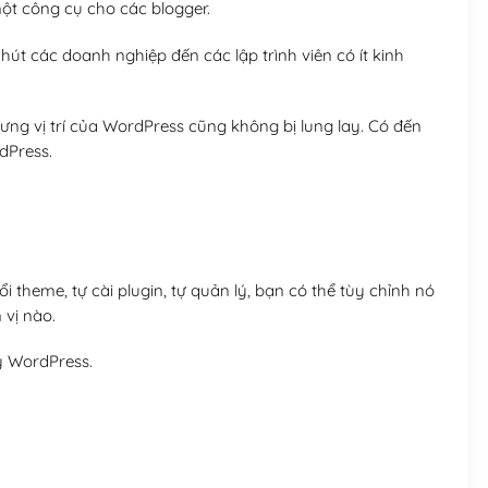
t công cụ cho các blogger.
út các doanh nghiệp đến các lập trình viên có ít kinh
ng vị trí của WordPress cũng không bị lung lay. Có đến
dPress.
 theme, tự cài plugin, tự quản lý, bạn có thể tùy chỉnh nó
 vị nào.
y WordPress.