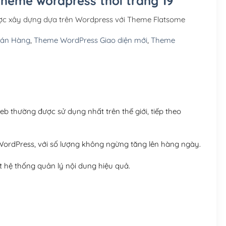
Theme wordpress thời trang 19
Hosting 3GB SSD (1 nă
ược xây dựng dựa trên Wordpress với Theme Flatsome
Hosting 5GB SSD (1 nă
Bán Hàng
,
Theme WordPress Giao diện mới
,
Theme
Hosting 8GB SSD (1 nă
 thường được sử dụng nhất trên thế giới, tiếp theo
ordPress, với số lượng không ngừng tăng lên hàng ngày.
 hệ thống quản lý nội dung hiệu quả.