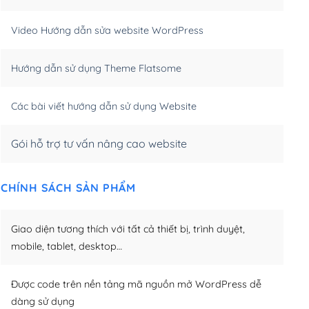
m)
(+550,000₫)
Video Hướng dẫn sửa website WordPress
m)
(+650,000₫)
Hướng dẫn sử dụng Theme Flatsome
m)
(+950,000₫)
Các bài viết hướng dẫn sử dụng Website
Gói hỗ trợ tư vấn nâng cao website
CHÍNH SÁCH SẢN PHẨM
Giao diện tương thích với tất cả thiết bị, trình duyệt,
mobile, tablet, desktop…
Được code trên nền tảng mã nguồn mở WordPress dễ
dàng sử dụng