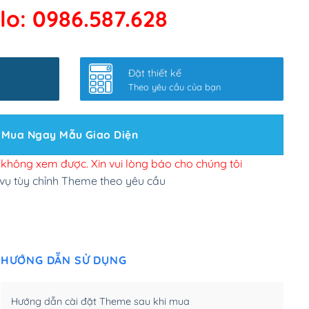
lo: 0986.587.628
 kết google, cập nhật sitemap
(+50,000₫)
nhanh
(+0₫)
Đặt thiết kế
ở slider chính
(+200,000₫)
Theo yêu cầu của bạn
 bộ site theo yêu cầu
(+150,000₫)
Mua Ngay Mẫu Giao Diện
 site Wordpress
(+100,000₫)
n để đăng web
(+300,000₫)
i không xem được. Xin vui lòng báo cho chúng tôi
 vụ tùy chỉnh Theme theo yêu cầu
u cầu tuỳ chọn
(+2,000,000₫)
.net .org (1 năm)
(+300,000₫)
HƯỚNG DẪN SỬ DỤNG
(1 năm)
(+550,000₫)
m)
(+450,000₫)
Hướng dẫn cài đặt Theme sau khi mua