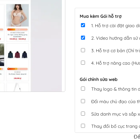
Mua kèm Gói hỗ trợ
1. Hỗ trợ cài đặt giao
2. Video hướng dẫn sử
3. Hỗ trợ cơ bản (Chỉ tr
4. Hỗ trợ nâng cao (Hư
Gói chỉnh sửa web
Thay logo & thông tin
Đổi màu chủ đạo của 
Sửa danh mục và sắp x
Thay đổi bố cục trang 
Để
Tích hợp thanh toán 