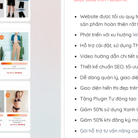
2,8
Website được tối ưu quy t
sản phẩm hoàn thiện rất t
Phát triển với xu hướng
We
Hỗ trợ cài đặt, sử dụng
Video hướng dẫn chi tiết
Thiết kế chuẩn SEO, tối 
Dễ dàng quản lý, giao di
Giao diện hiển thị đẹp trên
Tặng Plugin Tự động tạo b
Giảm 50% sử dụng Xanh C
Giảm 50% khi đăng ký mớ
Gói hỗ trợ tư vấn nâng ca