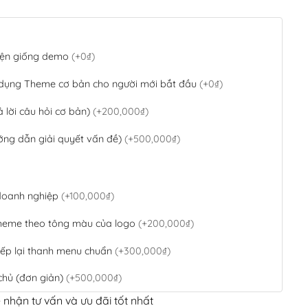
 diện giống demo
(+0₫)
 dụng Theme cơ bản cho người mới bắt đầu
(+0₫)
ả lời câu hỏi cơ bản)
(+200,000₫)
ớng dẫn giải quyết vấn đề)
(+500,000₫)
 doanh nghiệp
(+100,000₫)
theme theo tông màu của logo
(+200,000₫)
ếp lại thanh menu chuẩn
(+300,000₫)
chủ (đơn giản)
(+500,000₫)
 nhận tư vấn và ưu đãi tốt nhất
QR Code ngân hàng
(+100,000₫)