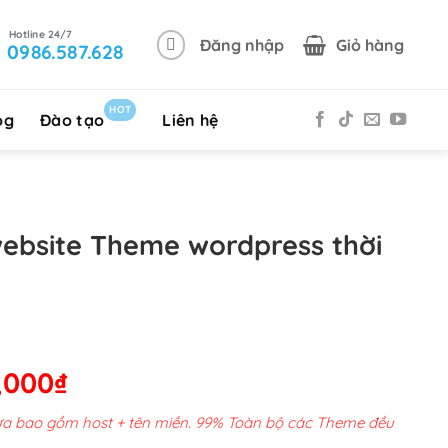
Đăng nhập
Giỏ hàng
0986.587.628
HOT
og
Đào tạo
Liên hệ
website Theme wordpress thời
Giá
,000
₫
hiện
chưa bao gồm host + tên miền. 99% Toàn bộ các Theme đều
tại