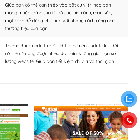
Giúp bạn có thể can thiệp vào bất cứ vị trí nào bạn
mong muốn chỉnh sửa từ bố cục, hình ảnh, màu sắc,…
một cách dễ dàng phù hợp với phong cách cũng như
thương hiệu của bạn.
Theme được code trên Child theme nên update lâu dài
có thể sử dụng được nhiều domain, không giới hạn số
lượng website. Giúp bạn tiết kiệm chi phí và thời gian