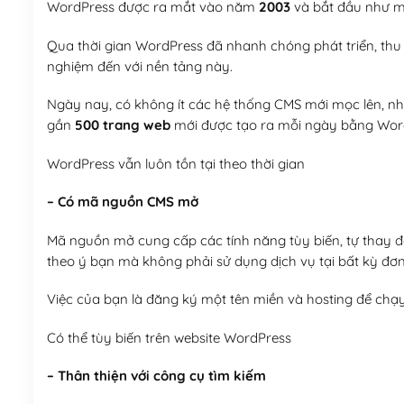
WordPress được ra mắt vào năm
2003
và bắt đầu như mộ
Qua thời gian WordPress đã nhanh chóng phát triển, thu h
nghiệm đến với nền tảng này.
Ngày nay, có không ít các hệ thống CMS mới mọc lên, như
gần
500 trang web
mới được tạo ra mỗi ngày bằng Wor
WordPress vẫn luôn tồn tại theo thời gian
– Có mã nguồn CMS mở
Mã nguồn mở cung cấp các tính năng tùy biến, tự thay đổi
theo ý bạn mà không phải sử dụng dịch vụ tại bất kỳ đơn
Việc của bạn là đăng ký một tên miền và hosting để chạ
Có thể tùy biến trên website WordPress
– Thân thiện với công cụ tìm kiếm