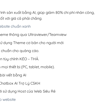
00,000₫.
là:
220,000₫.
rình sản xuất bằng AI, giúp giảm 80% chi phí nhân công,
ốt với giá cả phải chăng.
bsite chuẩn xanh
 Theme thông qua Ultraviewer/Teamview
 sử dụng Theme cơ bản cho người mới
ưu chuẩn cho quảng cáo.
ện tùy chỉnh KÉO – THẢ.
 mọi thiết bị (PC, tablet, mobile).
ài viết bằng AI
hatbox AI Trợ Lý CSKH
i sử dụng Host của Web Siêu Rẻ
o website