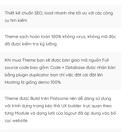
Thiết kế chuẩn SEO, load nhanh nhẹ tối ưu với các công
cụ tìm kiếm
Theme sạch hoàn toàn 100% không virus, không mã độc
đã được kiểm tra kỹ lưỡng.
Khi mua Theme bạn sẽ được bàn giao mã nguồn Full
source code bao gồm: Code + Database được nhân bản
bằng plugin duplicator bạn chỉ việc đăt cài đặt lên
Hosting là giống demo 100%.
Theme được Build trên Flatsome nên dễ dàng sử dụng
với trình dựng trang kéo thả UX builder trực quan theo
từng Module và dạng lưới của layout đã áp dụng vào bố
cục website.