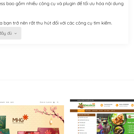
ess bao gồm nhiều công cụ và plugin để tối ưu hóa nội dung
 bạn trở nên rất thu hút đối với các công cụ tìm kiếm.
đầy đủ
n trở nên dễ dàng và nhanh chóng. Với kho Theme
ở nên hấp dẫn và đơn giản hơn.
kế tốt, bạn có thể tự sửa đổi. Nếu không bạn có thể tìm
ổng lồ được kiểm duyệt bởi các nhân viên và những người