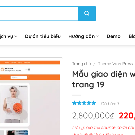
ịch vụ
Dự án tiêu biểu
Hướng dẫn
Demo
Bl
Trang chủ
/
Theme WordPress
Mẫu giao diện 
trang 19
Đã bán:
7
Giá
2,800,000
₫
220
gốc
Lưu ý: Giá full source code 
là:
được Build trên Flatsome.