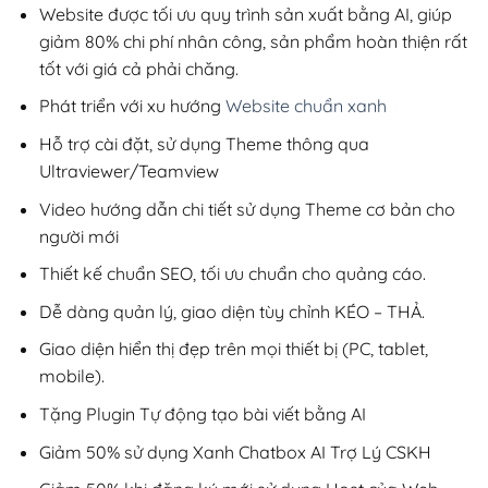
200,000₫.
Website được tối ưu quy trình sản xuất bằng AI, giúp
giảm 80% chi phí nhân công, sản phẩm hoàn thiện rất
tốt với giá cả phải chăng.
Phát triển với xu hướng
Website chuẩn xanh
Hỗ trợ cài đặt, sử dụng Theme thông qua
Ultraviewer/Teamview
Video hướng dẫn chi tiết sử dụng Theme cơ bản cho
người mới
Thiết kế chuẩn SEO, tối ưu chuẩn cho quảng cáo.
Dễ dàng quản lý, giao diện tùy chỉnh KÉO – THẢ.
Giao diện hiển thị đẹp trên mọi thiết bị (PC, tablet,
mobile).
Tặng Plugin Tự động tạo bài viết bằng AI
Giảm 50% sử dụng Xanh Chatbox AI Trợ Lý CSKH