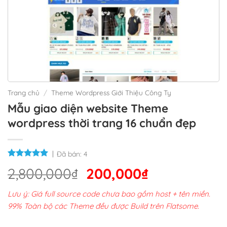
Trang chủ
/
Theme Wordpress Giới Thiệu Công Ty
Mẫu giao diện website Theme
wordpress thời trang 16 chuẩn đẹp
Đã bán:
4
Giá
Giá
2,800,000
₫
200,000
₫
gốc
hiện
Lưu ý: Giá full source code chưa bao gồm host + tên miền.
là:
tại
99% Toàn bộ các Theme đều được Build trên Flatsome.
2,800,000₫.
là: