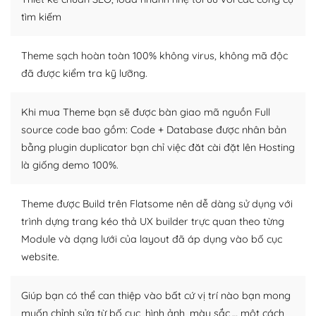
tìm kiếm
Dễ dàng tùy chỉnh trên WordPress
– Sở hữu một cộng đồng lớn, sẵn sàng hỗ trợ
Theme sạch hoàn toàn 100% không virus, không mã độc
đã được kiểm tra kỹ lưỡng.
WordPress là nơi lưu trữ cho một diễn đàn cộng đồng
khổng lồ được kiểm duyệt bởi các nhân viên và những
Khi mua Theme bạn sẽ được bàn giao mã nguồn Full
người cuồng tín WordPress.
source code bao gồm: Code + Database được nhân bản
bằng plugin duplicator bạn chỉ việc đăt cài đặt lên Hosting
Nếu bạn gặp khó khăn, bạn có thể lên mạng và tìm
kiếm những cộng đồng WordPress, họ sẽ giúp bạn trả
là giống demo 100%.
lời, giải đáp vấn đề của bạn.
Theme được Build trên Flatsome nên dễ dàng sử dụng với
Cộng đồng sử dụng WordPress sẵn sàng hỗ trợ bạn
trình dựng trang kéo thả UX builder trực quan theo từng
Module và dạng lưới của layout đã áp dụng vào bố cục
– Đa dạng plugin và themes
website.
Plugin mở rộng là thành phần cài đặt thêm vào
WordPress để tăng thêm các tính năng cần thiết. Có
Giúp bạn có thể can thiệp vào bất cứ vị trí nào bạn mong
nhiều plugin trả phí hoặc miễn phí.
muốn chỉnh sửa từ bố cục, hình ảnh, màu sắc,… một cách