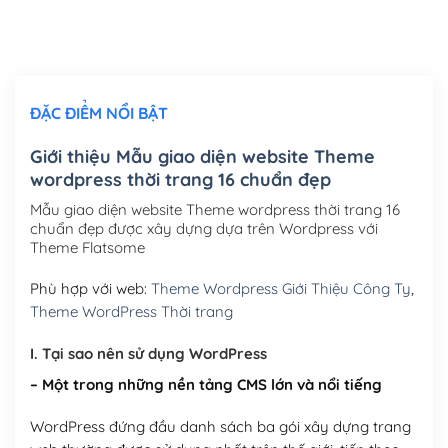
Thiết kế logo đơn giản để đăng web
(+300,000₫)
Chỉnh sửa site theo yêu cầu tuỳ chọn
(+2,000,000₫)
ĐẶC ĐIỂM NỔI BẬT
Mua thêm Host + Tên miền
Tên miền quốc tế .com .net .org (1 năm)
(+300,000₫)
Giới thiệu Mẫu giao diện website Theme
wordpress thời trang 16 chuẩn đẹp
Tên miền Việt Nam .vn (1 năm)
(+550,000₫)
Mẫu giao diện website Theme wordpress thời trang 16
Hosting 2GB SSD (1 năm)
(+450,000₫)
chuẩn đẹp được xây dựng dựa trên Wordpress với
Theme Flatsome
Hosting 3GB SSD (1 năm)
(+550,000₫)
Phù hợp với web:
Theme Wordpress Giới Thiệu Công Ty
,
Hosting 5GB SSD (1 năm)
(+650,000₫)
Theme WordPress Thời trang
Hosting 8GB SSD (1 năm)
(+950,000₫)
I. Tại sao nên sử dụng WordPress
– Một trong những nền tảng CMS lớn và nổi tiếng
WordPress đứng đầu danh sách ba gói xây dựng trang