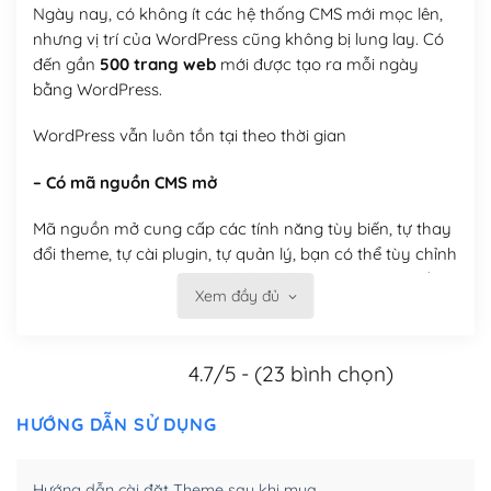
Ngày nay, có không ít các hệ thống CMS mới mọc lên,
nhưng vị trí của WordPress cũng không bị lung lay. Có
đến gần
500 trang web
mới được tạo ra mỗi ngày
bằng WordPress.
WordPress vẫn luôn tồn tại theo thời gian
– Có mã nguồn CMS mở
Mã nguồn mở cung cấp các tính năng tùy biến, tự thay
đổi theme, tự cài plugin, tự quản lý, bạn có thể tùy chỉnh
nó theo ý bạn mà không phải sử dụng dịch vụ tại bất
Xem đầy đủ
kỳ đơn vị nào.
Việc của bạn là đăng ký một tên miền và hosting để
4.7/5 - (23 bình chọn)
chạy WordPress.
Có thể tùy biến trên website WordPress
HƯỚNG DẪN SỬ DỤNG
– Thân thiện với công cụ tìm kiếm
Hướng dẫn cài đặt Theme sau khi mua