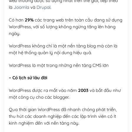
web thường được sử dụng nhất trên thế giới, tiếp theo
là
Joomla
và
Drupal
.
Có hơn
29%
các trang web trên toàn cầu đang sử dụng
WordPress, với số lượng không ngừng tăng lên hàng
ngày.
WordPress không chỉ là một nền tảng blog mà còn là
một hệ thống quản lý nội dung hiệu quả.
WordPress là một trong những nền tảng CMS lớn
– Có lịch sử lâu đời
WordPress được ra mắt vào năm
2003
và bắt đầu như
một công cụ cho các blogger.
Qua thời gian WordPress đã nhanh chóng phát triển,
thu hút các doanh nghiệp đến các lập trình viên có ít
kinh nghiệm đến với nền tảng này.