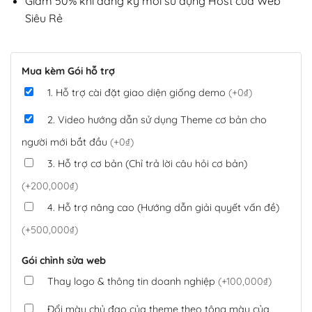
Giảm 50% khi đăng ký mới sử dụng Host của Web
Siêu Rẻ
Mua kèm Gói hỗ trợ
1. Hỗ trợ cài đặt giao diện giống demo
(+0₫)
2. Video hướng dẫn sử dụng Theme cơ bản cho
người mới bắt đầu
(+0₫)
3. Hỗ trợ cơ bản (Chỉ trả lời câu hỏi cơ bản)
(+200,000₫)
4. Hỗ trợ nâng cao (Hướng dẫn giải quyết vấn đề)
(+500,000₫)
Gói chỉnh sửa web
Thay logo & thông tin doanh nghiệp
(+100,000₫)
Đổi màu chủ đạo của theme theo tông màu của