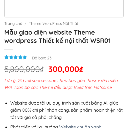
Trang chủ
/
Theme WordPress Nội Thất
Mẫu giao diện website Theme
wordpress Thiết kế nội thất WSR01
Đã bán:
23
Giá
Giá
5,800,000
₫
300,000
₫
gốc
hiện
Lưu ý: Giá full source code chưa bao gồm host + tên miền.
là:
tại
99% Toàn bộ các Theme đều được Build trên Flatsome.
5,800,000₫.
là:
300,000₫.
Website được tối ưu quy trình sản xuất bằng AI, giúp
giảm 80% chi phí nhân công, sản phẩm hoàn thiện rất
tốt với giá cả phải chăng.
Phát triển với xu hướng
Website chuẩn xanh