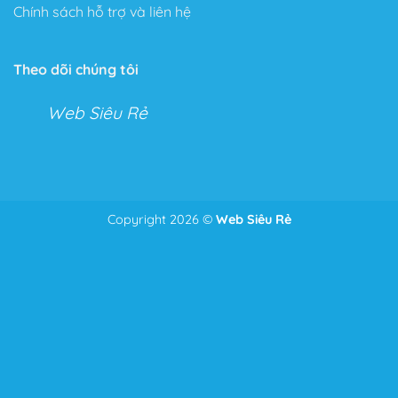
Chính sách hỗ trợ và liên hệ
Tính năng không giới hạn
Với Flatsome, bạn có thể tha hồ tùy chỉnh mọi thứ với
Theo dõi chúng tôi
Live Theme Option Panel và Drag & Drop Header
Builder.
Web Siêu Rẻ
Hai tính năng tuyệt vời cho phép bạn kéo thả và tùy
chỉnh mọi tính năng trong cửa hàng hoặc Website của
mình.
Với tính năng này bạn có thể chỉnh sửa mọi thứ từ
Copyright 2026 ©
Web Siêu Rẻ
Để nhận tư vấn và giá tốt nhất
Zalo
0986.587.628
những điểm nhỏ nhặt nhất như căn lề, căn dòng đến bố
cục của toàn bộ trang Web.
Thêm vào đó, một tính năng ưu thích của Theme, đó là
phần Header bạn có thể chỉnh sửa mọi thứ bạn muốn
chỉ bằng cách kéo và thả như: Menu, Search Icon,
Button, Cart….
Tốc độ tải trang tối ưu