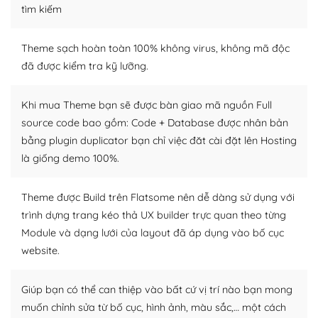
– Sở hữu một cộng đồng lớn, sẵn sàng hỗ trợ
tìm kiếm
WordPress là nơi lưu trữ cho một diễn đàn cộng đồng
Theme sạch hoàn toàn 100% không virus, không mã độc
khổng lồ được kiểm duyệt bởi các nhân viên và những
đã được kiểm tra kỹ lưỡng.
người cuồng tín WordPress.
Nếu bạn gặp khó khăn, bạn có thể lên mạng và tìm
Khi mua Theme bạn sẽ được bàn giao mã nguồn Full
kiếm những cộng đồng WordPress, họ sẽ giúp bạn trả
source code bao gồm: Code + Database được nhân bản
lời, giải đáp vấn đề của bạn.
bằng plugin duplicator bạn chỉ việc đăt cài đặt lên Hosting
là giống demo 100%.
Cộng đồng sử dụng WordPress sẵn sàng hỗ trợ bạn
– Đa dạng plugin và themes
Theme được Build trên Flatsome nên dễ dàng sử dụng với
trình dựng trang kéo thả UX builder trực quan theo từng
Plugin mở rộng là thành phần cài đặt thêm vào
Module và dạng lưới của layout đã áp dụng vào bố cục
WordPress để tăng thêm các tính năng cần thiết. Có
website.
nhiều plugin trả phí hoặc miễn phí.
Nhờ lượng người dùng đông đảo, thư viện themes và
Giúp bạn có thể can thiệp vào bất cứ vị trí nào bạn mong
plugin của WordPress rất phong phú. Bạn có thể thỏa
muốn chỉnh sửa từ bố cục, hình ảnh, màu sắc,… một cách