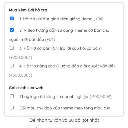
Mua kèm Gói hỗ trợ
1. Hỗ trợ cài đặt giao diện giống demo
(+0₫)
2. Video hướng dẫn sử dụng Theme cơ bản cho
người mới bắt đầu
(+0₫)
3. Hỗ trợ cơ bản (Chỉ trả lời câu hỏi cơ bản)
(+200,000₫)
4. Hỗ trợ nâng cao (Hướng dẫn giải quyết vấn đề)
(+500,000₫)
Gói chỉnh sửa web
Thay logo & thông tin doanh nghiệp
(+100,000₫)
Đổi màu chủ đạo của theme theo tông màu của
logo
(+200,000₫)
Để nhận tư vấn và ưu đãi tốt nhất
Sửa danh mục và sắp xếp lại thanh menu chuẩn