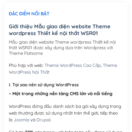
ĐẶC ĐIỂM NỔI BẬT
Mua thêm Host + Tên miền
Tên miền quốc tế .com .net .org (1 năm)
(+300,000₫)
Giới thiệu Mẫu giao diện website Theme
wordpress Thiết kế nội thất WSR01
Tên miền Việt Nam .vn (1 năm)
(+550,000₫)
Mẫu giao diện website Theme wordpress Thiết kế nội
Hosting 2GB SSD (1 năm)
(+450,000₫)
thất WSR01 được xây dựng dựa trên Wordpress với
Theme Flatsome
Hosting 3GB SSD (1 năm)
(+550,000₫)
Phù hợp với web:
Theme WordPress Cao Cấp
,
Theme
Hosting 5GB SSD (1 năm)
(+650,000₫)
WordPress Nội Thất
Hosting 8GB SSD (1 năm)
(+950,000₫)
I. Tại sao nên sử dụng WordPress
– Một trong những nền tảng CMS lớn và nổi tiếng
WordPress đứng đầu danh sách ba gói xây dựng trang
web thường được sử dụng nhất trên thế giới, tiếp theo
là
Joomla
và
Drupal
.