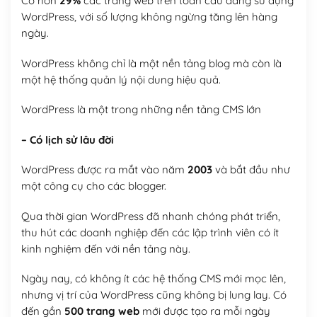
Có hơn
29%
các trang web trên toàn cầu đang sử dụng
WordPress, với số lượng không ngừng tăng lên hàng
ngày.
WordPress không chỉ là một nền tảng blog mà còn là
một hệ thống quản lý nội dung hiệu quả.
WordPress là một trong những nền tảng CMS lớn
– Có lịch sử lâu đời
WordPress được ra mắt vào năm
2003
và bắt đầu như
một công cụ cho các blogger.
Qua thời gian WordPress đã nhanh chóng phát triển,
thu hút các doanh nghiệp đến các lập trình viên có ít
kinh nghiệm đến với nền tảng này.
Ngày nay, có không ít các hệ thống CMS mới mọc lên,
nhưng vị trí của WordPress cũng không bị lung lay. Có
đến gần
500 trang web
mới được tạo ra mỗi ngày