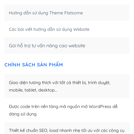
hóa nội dung cho SEO.
Hướng dẫn sử dụng Theme Flatsome
Khi bạn dùng WordPress để thiết kế web thì trang web
của bạn trở nên rất thu hút đối với các công cụ tìm
kiếm.
Các bài viết hướng dẫn sử dụng Website
Tối ưu hóa công cụ tìm kiếm
Gói hỗ trợ tư vấn nâng cao website
– Dễ dàng tùy chỉnh, sửa chữa
CHÍNH SÁCH SẢN PHẨM
Khi bạn sử dụng WordPress, thì vấn đề giao diện của
bạn trở nên dễ dàng và nhanh chóng. Với kho Theme
WordPress đa dạng sẽ giúp việc thực hiện các thiết kế
Giao diện tương thích với tất cả thiết bị, trình duyệt,
trở nên hấp dẫn và đơn giản hơn.
mobile, tablet, desktop…
Nếu bạn có các kỹ thuật cơ bản với một theme được
thiết kế tốt, bạn có thể tự sửa đổi. Nếu không bạn có thể
Được code trên nền tảng mã nguồn mở WordPress dễ
tìm kiếm chúng trên Internet hoặc nhờ chuyên gia.
dàng sử dụng
Dễ dàng tùy chỉnh trên WordPress
Thiết kế chuẩn SEO, load nhanh nhẹ tối ưu với các công cụ