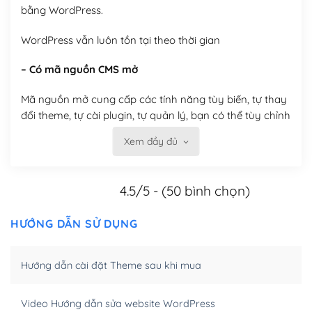
bằng WordPress.
WordPress vẫn luôn tồn tại theo thời gian
– Có mã nguồn CMS mở
Mã nguồn mở cung cấp các tính năng tùy biến, tự thay
đổi theme, tự cài plugin, tự quản lý, bạn có thể tùy chỉnh
nó theo ý bạn mà không phải sử dụng dịch vụ tại bất
Xem đầy đủ
kỳ đơn vị nào.
Việc của bạn là đăng ký một tên miền và hosting để
4.5/5 - (50 bình chọn)
chạy WordPress.
Có thể tùy biến trên website WordPress
HƯỚNG DẪN SỬ DỤNG
– Thân thiện với công cụ tìm kiếm
Hướng dẫn cài đặt Theme sau khi mua
WordPress được thiết kế để thân thiện với SEO vì
WordPress bao gồm nhiều công cụ và plugin để tối ưu
Video Hướng dẫn sửa website WordPress