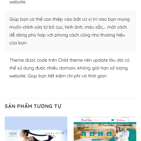
website.
nhiều plugin trả phí hoặc miễn phí.
Nhờ lượng người dùng đông đảo, thư viện themes và
Giúp bạn có thể can thiệp vào bất cứ vị trí nào bạn mong
plugin của WordPress rất phong phú. Bạn có thể thỏa
muốn chỉnh sửa từ bố cục, hình ảnh, màu sắc,… một cách
thích chọn lựa plugin và themes phù hợp cho mục đích
dễ dàng phù hợp với phong cách cũng như thương hiệu
lập website của mình.
của bạn.
WordPress đa dạng plugin và themes
Theme được code trên Child theme nên update lâu dài có
– Dễ sử dụng
thể sử dụng được nhiều domain, không giới hạn số lượng
website. Giúp bạn tiết kiệm chi phí và thời gian
Với mọi Hosting bất kỳ thì WordPress đều có thể dễ
dàng thiết lập vì thực tế nó đã cung cấp khoảng 60%
toàn bộ web.
SẢN PHẨM TƯƠNG TỰ
Và bạn có toàn quyền tự do khi quyết định nơi lưu trữ
trang web WordPress của bạn.
Dễ dàng lựa chọn Hosting cho website WordPress