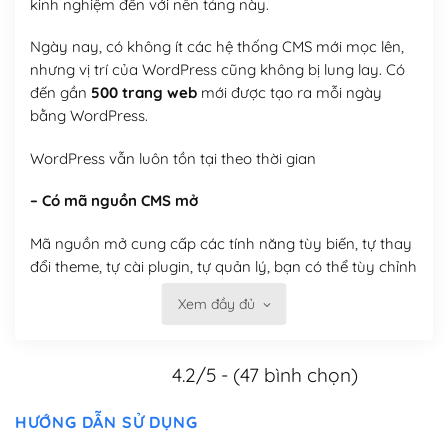
kinh nghiệm đến với nền tảng này.
Ngày nay, có không ít các hệ thống CMS mới mọc lên,
nhưng vị trí của WordPress cũng không bị lung lay. Có
đến gần
500 trang web
mới được tạo ra mỗi ngày
bằng WordPress.
WordPress vẫn luôn tồn tại theo thời gian
– Có mã nguồn CMS mở
Mã nguồn mở cung cấp các tính năng tùy biến, tự thay
đổi theme, tự cài plugin, tự quản lý, bạn có thể tùy chỉnh
nó theo ý bạn mà không phải sử dụng dịch vụ tại bất
Xem đầy đủ
kỳ đơn vị nào.
Việc của bạn là đăng ký một tên miền và hosting để
4.2/5 - (47 bình chọn)
chạy WordPress.
Có thể tùy biến trên website WordPress
HƯỚNG DẪN SỬ DỤNG