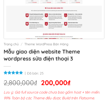
Trang chủ
/
Theme WordPress Bán Hàng
Mẫu giao diện website Theme
wordpress sửa điện thoại 3
Đã bán:
25
Giá
Giá
2,800,000
₫
200,000
₫
gốc
hiện
Lưu ý: Giá full source code chưa bao gồm host + tên miền.
là:
tại
99% Toàn bộ các Theme đều được Build trên Flatsome.
2,800,000₫.
là: