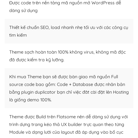
thiết kế tốt, bạn có thể tự sửa đổi. Nếu không bạn có thể
Được code trên nền tảng mã nguồn mở WordPress dễ
tìm kiếm chúng trên Internet hoặc nhờ chuyên gia.
dàng sử dụng
Dễ dàng tùy chỉnh trên WordPress
Thiết kế chuẩn SEO, load nhanh nhẹ tối ưu với các công cụ
– Sở hữu một cộng đồng lớn, sẵn sàng hỗ trợ
tìm kiếm
WordPress là nơi lưu trữ cho một diễn đàn cộng đồng
Theme sạch hoàn toàn 100% không virus, không mã độc
khổng lồ được kiểm duyệt bởi các nhân viên và những
đã được kiểm tra kỹ lưỡng.
người cuồng tín WordPress.
Nếu bạn gặp khó khăn, bạn có thể lên mạng và tìm
Khi mua Theme bạn sẽ được bàn giao mã nguồn Full
kiếm những cộng đồng WordPress, họ sẽ giúp bạn trả
source code bao gồm: Code + Database được nhân bản
lời, giải đáp vấn đề của bạn.
bằng plugin duplicator bạn chỉ việc đăt cài đặt lên Hosting
là giống demo 100%.
Cộng đồng sử dụng WordPress sẵn sàng hỗ trợ bạn
– Đa dạng plugin và themes
Theme được Build trên Flatsome nên dễ dàng sử dụng với
trình dựng trang kéo thả UX builder trực quan theo từng
Plugin mở rộng là thành phần cài đặt thêm vào
Module và dạng lưới của layout đã áp dụng vào bố cục
WordPress để tăng thêm các tính năng cần thiết. Có