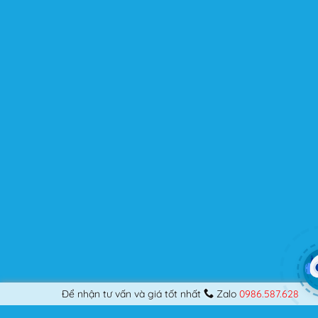
người dùng? Nếu bạn là một Designer mới bắt đầu thiết
kế những Website đầu tiên, hay đã là một lập trình viên
chuyên nghiệp, nó vẫn thỏa mãn bạn dù là một người
khó tính.
Được cập nhật liên tục
Flatsome là sản phẩm bán chạy nhất của UX-Themes.
Vì thế, nó luôn được đầu tư và ưu ái cập nhật các tính
năng mới nhất, tốt nhất.
Flatsome còn hỗ trợ hơn 12 ngôn ngữ khác nhau, do đó
bạn có thể dịch Website ra hầu hết mọi ngôn ngữ mà
bạn muốn.