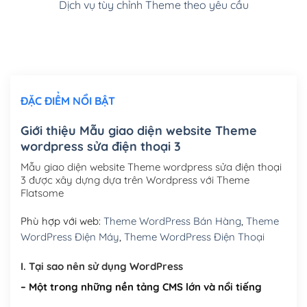
Dịch vụ tùy chỉnh Theme theo yêu cầu
Cài đặt SMTP Mail cho site Wordpress
(+100,000₫)
Thiết kế logo đơn giản để đăng web
(+300,000₫)
Chỉnh sửa site theo yêu cầu tuỳ chọn
(+2,000,000₫)
ĐẶC ĐIỂM NỔI BẬT
Mua thêm Host + Tên miền
Tên miền quốc tế .com .net .org (1 năm)
(+300,000₫)
Giới thiệu Mẫu giao diện website Theme
wordpress sửa điện thoại 3
Tên miền Việt Nam .vn (1 năm)
(+550,000₫)
Mẫu giao diện website Theme wordpress sửa điện thoại
Hosting 2GB SSD (1 năm)
(+450,000₫)
3 được xây dựng dựa trên Wordpress với Theme
Flatsome
Hosting 3GB SSD (1 năm)
(+550,000₫)
Phù hợp với web:
Theme WordPress Bán Hàng
,
Theme
Hosting 5GB SSD (1 năm)
(+650,000₫)
WordPress Điện Máy
,
Theme WordPress Điện Thoại
Hosting 8GB SSD (1 năm)
(+950,000₫)
I. Tại sao nên sử dụng WordPress
– Một trong những nền tảng CMS lớn và nổi tiếng