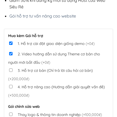
Giảm 50% khi đăng ký mới sử dụng Host của Web
Siêu Rẻ
Gói hỗ trợ tư vấn nâng cao website
Mua kèm Gói hỗ trợ
1. Hỗ trợ cài đặt giao diện giống demo
(+0₫)
2. Video hướng dẫn sử dụng Theme cơ bản cho
người mới bắt đầu
(+0₫)
3. Hỗ trợ cơ bản (Chỉ trả lời câu hỏi cơ bản)
(+200,000₫)
4. Hỗ trợ nâng cao (Hướng dẫn giải quyết vấn đề)
(+500,000₫)
Gói chỉnh sửa web
Thay logo & thông tin doanh nghiệp
(+100,000₫)