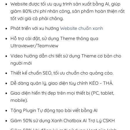
200,000₫.
Website được tối ưu quy trình sản xuất bằng AI, giúp
giảm 80% chi phí nhân công, sản phẩm hoàn thiện rất
tốt với giá cả phải chăng.
Phát triển với xu hướng
Website chuẩn xanh
Hỗ trợ cài đặt, sử dụng Theme thông qua
Ultraviewer/Teamview
Video hướng dẫn chi tiết sử dụng Theme cơ bản cho
người mới
Thiết kế chuẩn SEO, tối ưu chuẩn cho quảng cáo.
Dễ dàng quản lý, giao diện tùy chỉnh KÉO – THẢ.
Giao diện hiển thị đẹp trên mọi thiết bị (PC, tablet,
mobile).
Tặng Plugin Tự động tạo bài viết bằng AI
Giảm 50% sử dụng Xanh Chatbox AI Trợ Lý CSKH