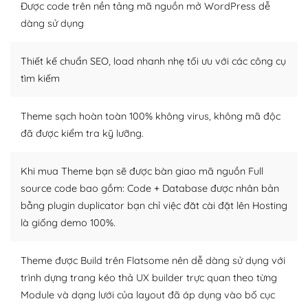
thiết kế tốt, bạn có thể tự sửa đổi. Nếu không bạn có thể
Được code trên nền tảng mã nguồn mở WordPress dễ
tìm kiếm chúng trên Internet hoặc nhờ chuyên gia.
dàng sử dụng
Dễ dàng tùy chỉnh trên WordPress
Thiết kế chuẩn SEO, load nhanh nhẹ tối ưu với các công cụ
– Sở hữu một cộng đồng lớn, sẵn sàng hỗ trợ
tìm kiếm
WordPress là nơi lưu trữ cho một diễn đàn cộng đồng
Theme sạch hoàn toàn 100% không virus, không mã độc
khổng lồ được kiểm duyệt bởi các nhân viên và những
đã được kiểm tra kỹ lưỡng.
người cuồng tín WordPress.
Nếu bạn gặp khó khăn, bạn có thể lên mạng và tìm
Khi mua Theme bạn sẽ được bàn giao mã nguồn Full
kiếm những cộng đồng WordPress, họ sẽ giúp bạn trả
source code bao gồm: Code + Database được nhân bản
lời, giải đáp vấn đề của bạn.
bằng plugin duplicator bạn chỉ việc đăt cài đặt lên Hosting
là giống demo 100%.
Cộng đồng sử dụng WordPress sẵn sàng hỗ trợ bạn
– Đa dạng plugin và themes
Theme được Build trên Flatsome nên dễ dàng sử dụng với
trình dựng trang kéo thả UX builder trực quan theo từng
Plugin mở rộng là thành phần cài đặt thêm vào
Module và dạng lưới của layout đã áp dụng vào bố cục
WordPress để tăng thêm các tính năng cần thiết. Có