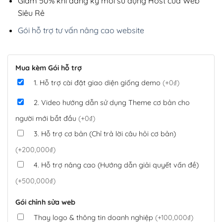
Giảm 50% khi đăng ký mới sử dụng Host của Web
Siêu Rẻ
Gói hỗ trợ tư vấn nâng cao website
Mua kèm Gói hỗ trợ
1. Hỗ trợ cài đặt giao diện giống demo
(+0₫)
2. Video hướng dẫn sử dụng Theme cơ bản cho
người mới bắt đầu
(+0₫)
3. Hỗ trợ cơ bản (Chỉ trả lời câu hỏi cơ bản)
(+200,000₫)
4. Hỗ trợ nâng cao (Hướng dẫn giải quyết vấn đề)
(+500,000₫)
Gói chỉnh sửa web
Thay logo & thông tin doanh nghiệp
(+100,000₫)