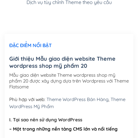
Dịch vụ tùy chỉnh Theme theo yêu cầu
Cài đặt SMTP Mail cho site Wordpress
(+100,000₫)
Thiết kế logo đơn giản để đăng web
(+300,000₫)
Chỉnh sửa site theo yêu cầu tuỳ chọn
(+2,000,000₫)
ĐẶC ĐIỂM NỔI BẬT
Mua thêm Host + Tên miền
Tên miền quốc tế .com .net .org (1 năm)
(+300,000₫)
Giới thiệu Mẫu giao diện website Theme
wordpress shop mỹ phẩm 20
Tên miền Việt Nam .vn (1 năm)
(+550,000₫)
Mẫu giao diện website Theme wordpress shop mỹ
Hosting 2GB SSD (1 năm)
(+450,000₫)
phẩm 20 được xây dựng dựa trên Wordpress với Theme
Flatsome
Hosting 3GB SSD (1 năm)
(+550,000₫)
Phù hợp với web:
Theme WordPress Bán Hàng
,
Theme
Hosting 5GB SSD (1 năm)
(+650,000₫)
WordPress Mỹ Phẩm
Hosting 8GB SSD (1 năm)
(+950,000₫)
I. Tại sao nên sử dụng WordPress
– Một trong những nền tảng CMS lớn và nổi tiếng