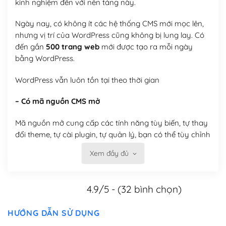
kinh nghiệm đến với nền tảng này.
Ngày nay, có không ít các hệ thống CMS mới mọc lên,
nhưng vị trí của WordPress cũng không bị lung lay. Có
đến gần
500 trang web
mới được tạo ra mỗi ngày
bằng WordPress.
WordPress vẫn luôn tồn tại theo thời gian
– Có mã nguồn CMS mở
Mã nguồn mở cung cấp các tính năng tùy biến, tự thay
đổi theme, tự cài plugin, tự quản lý, bạn có thể tùy chỉnh
nó theo ý bạn mà không phải sử dụng dịch vụ tại bất
Xem đầy đủ
kỳ đơn vị nào.
Việc của bạn là đăng ký một tên miền và hosting để
4.9/5 - (32 bình chọn)
chạy WordPress.
Có thể tùy biến trên website WordPress
HƯỚNG DẪN SỬ DỤNG