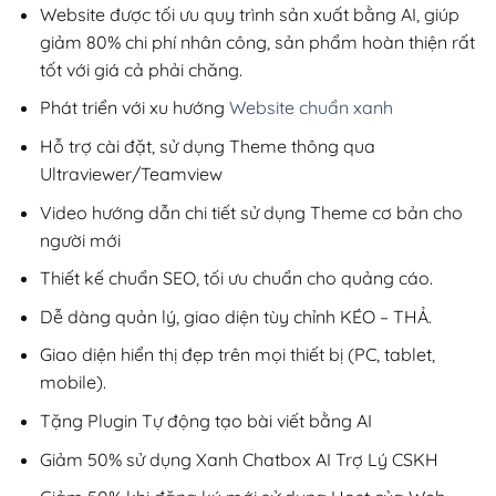
200,000₫.
Website được tối ưu quy trình sản xuất bằng AI, giúp
giảm 80% chi phí nhân công, sản phẩm hoàn thiện rất
tốt với giá cả phải chăng.
Phát triển với xu hướng
Website chuẩn xanh
Hỗ trợ cài đặt, sử dụng Theme thông qua
Ultraviewer/Teamview
Video hướng dẫn chi tiết sử dụng Theme cơ bản cho
người mới
Thiết kế chuẩn SEO, tối ưu chuẩn cho quảng cáo.
Dễ dàng quản lý, giao diện tùy chỉnh KÉO – THẢ.
Giao diện hiển thị đẹp trên mọi thiết bị (PC, tablet,
mobile).
Tặng Plugin Tự động tạo bài viết bằng AI
Giảm 50% sử dụng Xanh Chatbox AI Trợ Lý CSKH