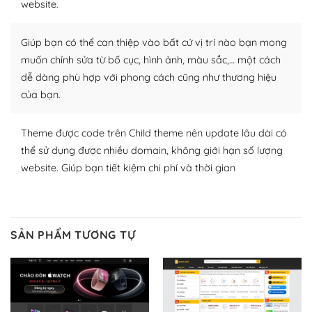
website.
nhiều plugin trả phí hoặc miễn phí.
Nhờ lượng người dùng đông đảo, thư viện themes và
Giúp bạn có thể can thiệp vào bất cứ vị trí nào bạn mong
plugin của WordPress rất phong phú. Bạn có thể thỏa
muốn chỉnh sửa từ bố cục, hình ảnh, màu sắc,… một cách
thích chọn lựa plugin và themes phù hợp cho mục đích
dễ dàng phù hợp với phong cách cũng như thương hiệu
lập website của mình.
của bạn.
WordPress đa dạng plugin và themes
Theme được code trên Child theme nên update lâu dài có
– Dễ sử dụng
thể sử dụng được nhiều domain, không giới hạn số lượng
website. Giúp bạn tiết kiệm chi phí và thời gian
Với mọi Hosting bất kỳ thì WordPress đều có thể dễ
dàng thiết lập vì thực tế nó đã cung cấp khoảng 60%
toàn bộ web.
SẢN PHẨM TƯƠNG TỰ
Và bạn có toàn quyền tự do khi quyết định nơi lưu trữ
trang web WordPress của bạn.
Dễ dàng lựa chọn Hosting cho website WordPress