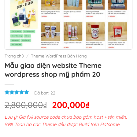
Trang chủ
/
Theme WordPress Bán Hàng
Mẫu giao diện website Theme
wordpress shop mỹ phẩm 20
Đã bán:
22
Giá
Giá
2,800,000
₫
200,000
₫
gốc
hiện
Lưu ý: Giá full source code chưa bao gồm host + tên miền.
là:
tại
99% Toàn bộ các Theme đều được Build trên Flatsome.
2,800,000₫.
là: