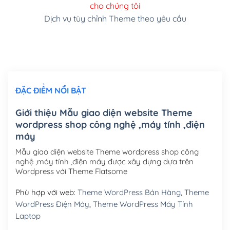
cho chúng tôi
(+150,000₫)
Dịch vụ tùy chỉnh Theme theo yêu cầu
Cài đặt SMTP Mail cho site Wordpress
(+100,000₫)
Thiết kế logo đơn giản để đăng web
(+300,000₫)
Chỉnh sửa site theo yêu cầu tuỳ chọn
(+2,000,000₫)
ĐẶC ĐIỂM NỔI BẬT
Mua thêm Host + Tên miền
Tên miền quốc tế .com .net .org (1 năm)
(+300,000₫)
Giới thiệu Mẫu giao diện website Theme
wordpress shop công nghệ ,máy tính ,điện
Tên miền Việt Nam .vn (1 năm)
(+550,000₫)
máy
Hosting 2GB SSD (1 năm)
(+450,000₫)
Mẫu giao diện website Theme wordpress shop công
nghệ ,máy tính ,điện máy được xây dựng dựa trên
Hosting 3GB SSD (1 năm)
(+550,000₫)
Wordpress với Theme Flatsome
Hosting 5GB SSD (1 năm)
(+650,000₫)
Phù hợp với web:
Theme WordPress Bán Hàng
,
Theme
WordPress Điện Máy
,
Theme WordPress Máy Tính
Hosting 8GB SSD (1 năm)
(+950,000₫)
Laptop