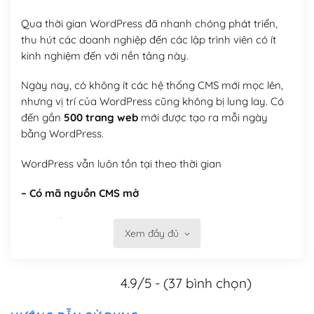
Qua thời gian WordPress đã nhanh chóng phát triển,
thu hút các doanh nghiệp đến các lập trình viên có ít
kinh nghiệm đến với nền tảng này.
Ngày nay, có không ít các hệ thống CMS mới mọc lên,
nhưng vị trí của WordPress cũng không bị lung lay. Có
đến gần
500 trang web
mới được tạo ra mỗi ngày
bằng WordPress.
WordPress vẫn luôn tồn tại theo thời gian
– Có mã nguồn CMS mở
Mã nguồn mở cung cấp các tính năng tùy biến, tự thay
Xem đầy đủ
đổi theme, tự cài plugin, tự quản lý, bạn có thể tùy chỉnh
nó theo ý bạn mà không phải sử dụng dịch vụ tại bất
kỳ đơn vị nào.
4.9/5 - (37 bình chọn)
Việc của bạn là đăng ký một tên miền và hosting để