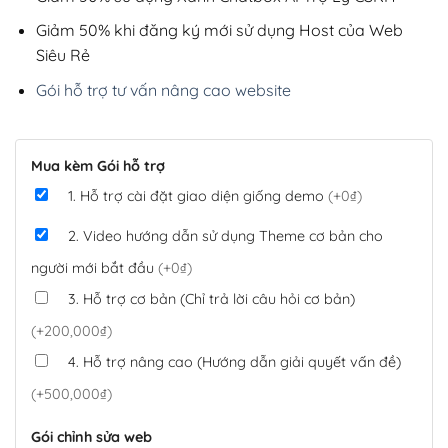
Giảm 50% khi đăng ký mới sử dụng Host của Web
Siêu Rẻ
Gói hỗ trợ tư vấn nâng cao website
Mua kèm Gói hỗ trợ
1. Hỗ trợ cài đặt giao diện giống demo
(+0₫)
2. Video hướng dẫn sử dụng Theme cơ bản cho
người mới bắt đầu
(+0₫)
3. Hỗ trợ cơ bản (Chỉ trả lời câu hỏi cơ bản)
(+200,000₫)
4. Hỗ trợ nâng cao (Hướng dẫn giải quyết vấn đề)
(+500,000₫)
Gói chỉnh sửa web