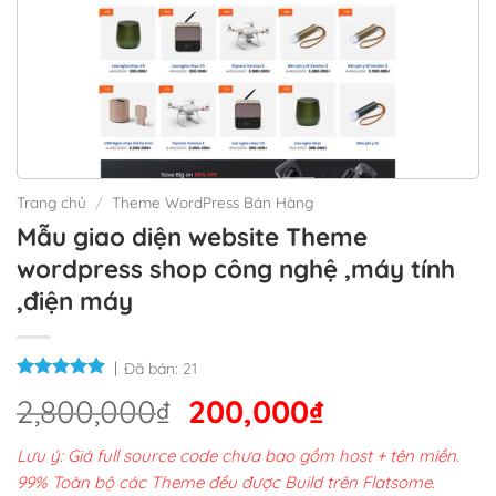
Trang chủ
/
Theme WordPress Bán Hàng
Mẫu giao diện website Theme
wordpress shop công nghệ ,máy tính
,điện máy
Đã bán:
21
Giá
Giá
2,800,000
₫
200,000
₫
gốc
hiện
Lưu ý: Giá full source code chưa bao gồm host + tên miền.
là:
tại
99% Toàn bộ các Theme đều được Build trên Flatsome.