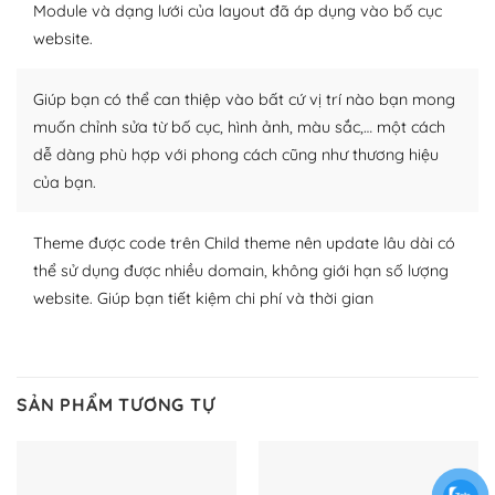
– Đa dạng plugin và themes
Module và dạng lưới của layout đã áp dụng vào bố cục
website.
Plugin mở rộng là thành phần cài đặt thêm vào
WordPress để tăng thêm các tính năng cần thiết. Có
Giúp bạn có thể can thiệp vào bất cứ vị trí nào bạn mong
nhiều plugin trả phí hoặc miễn phí.
muốn chỉnh sửa từ bố cục, hình ảnh, màu sắc,… một cách
Nhờ lượng người dùng đông đảo, thư viện themes và
dễ dàng phù hợp với phong cách cũng như thương hiệu
plugin của WordPress rất phong phú. Bạn có thể thỏa
của bạn.
thích chọn lựa plugin và themes phù hợp cho mục đích
lập website của mình.
Theme được code trên Child theme nên update lâu dài có
WordPress đa dạng plugin và themes
thể sử dụng được nhiều domain, không giới hạn số lượng
website. Giúp bạn tiết kiệm chi phí và thời gian
– Dễ sử dụng
Với mọi Hosting bất kỳ thì WordPress đều có thể dễ
dàng thiết lập vì thực tế nó đã cung cấp khoảng 60%
SẢN PHẨM TƯƠNG TỰ
toàn bộ web.
Và bạn có toàn quyền tự do khi quyết định nơi lưu trữ
trang web WordPress của bạn.