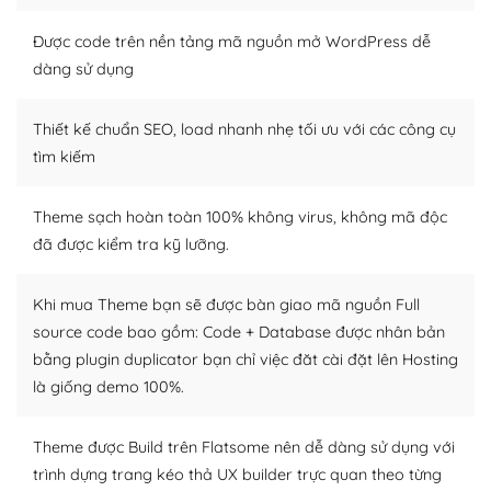
trở nên hấp dẫn và đơn giản hơn.
Được code trên nền tảng mã nguồn mở WordPress dễ
Nếu bạn có các kỹ thuật cơ bản với một theme được
dàng sử dụng
thiết kế tốt, bạn có thể tự sửa đổi. Nếu không bạn có thể
tìm kiếm chúng trên Internet hoặc nhờ chuyên gia.
Thiết kế chuẩn SEO, load nhanh nhẹ tối ưu với các công cụ
tìm kiếm
Dễ dàng tùy chỉnh trên WordPress
– Sở hữu một cộng đồng lớn, sẵn sàng hỗ trợ
Theme sạch hoàn toàn 100% không virus, không mã độc
đã được kiểm tra kỹ lưỡng.
WordPress là nơi lưu trữ cho một diễn đàn cộng đồng
khổng lồ được kiểm duyệt bởi các nhân viên và những
người cuồng tín WordPress.
Khi mua Theme bạn sẽ được bàn giao mã nguồn Full
source code bao gồm: Code + Database được nhân bản
Nếu bạn gặp khó khăn, bạn có thể lên mạng và tìm
bằng plugin duplicator bạn chỉ việc đăt cài đặt lên Hosting
kiếm những cộng đồng WordPress, họ sẽ giúp bạn trả
là giống demo 100%.
lời, giải đáp vấn đề của bạn.
Cộng đồng sử dụng WordPress sẵn sàng hỗ trợ bạn
Theme được Build trên Flatsome nên dễ dàng sử dụng với
trình dựng trang kéo thả UX builder trực quan theo từng