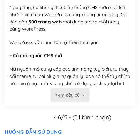
Ngày nay, có không ít các hệ thống CMS mới mọc lên,
nhưng vị trí của WordPress cũng không bị lung lay. Có
đến gần
500 trang web
mới được tạo ra mỗi ngày
bằng WordPress.
WordPress vẫn luôn tồn tại theo thời gian
– Có mã nguồn CMS mở
Mã nguồn mở cung cấp các tính năng tùy biến, tự thay
đổi theme, tự cài plugin, tự quản lý, bạn có thể tùy chỉnh
nó theo ý bạn mà không phải sử dụng dịch vụ tại bất
kỳ đơn vị nào.
Xem đầy đủ
Việc của bạn là đăng ký một tên miền và hosting để
chạy WordPress.
4.6/5 - (21 bình chọn)
Có thể tùy biến trên website WordPress
HƯỚNG DẪN SỬ DỤNG
– Thân thiện với công cụ tìm kiếm