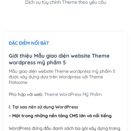
Dịch vụ tùy chỉnh Theme theo yêu cầu
Cài đặt SMTP Mail cho site Wordpress
(+100,000₫)
Thiết kế logo đơn giản để đăng web
(+300,000₫)
Chỉnh sửa site theo yêu cầu tuỳ chọn
(+2,000,000₫)
ĐẶC ĐIỂM NỔI BẬT
Mua thêm Host + Tên miền
Tên miền quốc tế .com .net .org (1 năm)
(+300,000₫)
Giới thiệu Mẫu giao diện website Theme
wordpress mỹ phẩm 5
Tên miền Việt Nam .vn (1 năm)
(+550,000₫)
Mẫu giao diện website Theme wordpress mỹ phẩm 5
Hosting 2GB SSD (1 năm)
(+450,000₫)
được xây dựng dựa trên Wordpress với Theme
Flatsome
Hosting 3GB SSD (1 năm)
(+550,000₫)
Phù hợp với web:
Theme WordPress Mỹ Phẩm
Hosting 5GB SSD (1 năm)
(+650,000₫)
I. Tại sao nên sử dụng WordPress
Hosting 8GB SSD (1 năm)
(+950,000₫)
– Một trong những nền tảng CMS lớn và nổi tiếng
WordPress đứng đầu danh sách ba gói xây dựng trang