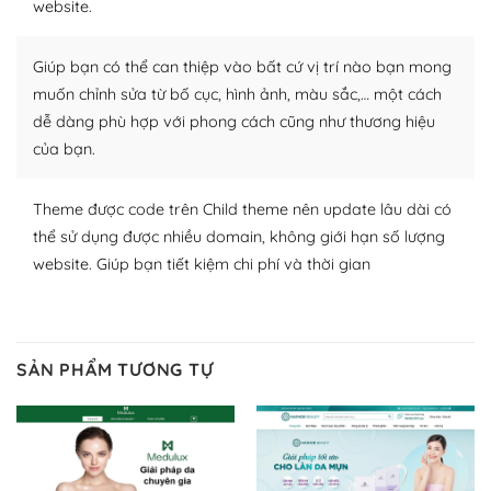
website.
Nhờ lượng người dùng đông đảo, thư viện themes và
plugin của WordPress rất phong phú. Bạn có thể thỏa
Giúp bạn có thể can thiệp vào bất cứ vị trí nào bạn mong
thích chọn lựa plugin và themes phù hợp cho mục đích
muốn chỉnh sửa từ bố cục, hình ảnh, màu sắc,… một cách
lập website của mình.
dễ dàng phù hợp với phong cách cũng như thương hiệu
của bạn.
WordPress đa dạng plugin và themes
– Dễ sử dụng
Theme được code trên Child theme nên update lâu dài có
thể sử dụng được nhiều domain, không giới hạn số lượng
Với mọi Hosting bất kỳ thì WordPress đều có thể dễ
website. Giúp bạn tiết kiệm chi phí và thời gian
dàng thiết lập vì thực tế nó đã cung cấp khoảng 60%
toàn bộ web.
Và bạn có toàn quyền tự do khi quyết định nơi lưu trữ
SẢN PHẨM TƯƠNG TỰ
trang web WordPress của bạn.
Dễ dàng lựa chọn Hosting cho website WordPress
– Bảo mật cực tốt