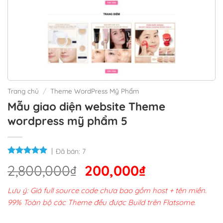
Trang chủ
/
Theme WordPress Mỹ Phẩm
Mẫu giao diện website Theme
wordpress mỹ phẩm 5
Đã bán:
7
Giá
Giá
2,800,000
₫
200,000
₫
gốc
hiện
Lưu ý: Giá full source code chưa bao gồm host + tên miền.
là:
tại
99% Toàn bộ các Theme đều được Build trên Flatsome.
2,800,000₫.
là: