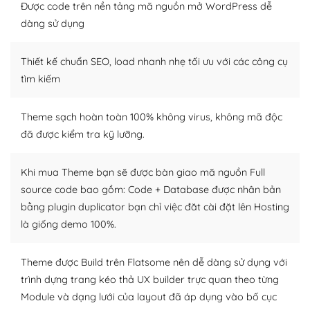
tìm kiếm chúng trên Internet hoặc nhờ chuyên gia.
Được code trên nền tảng mã nguồn mở WordPress dễ
dàng sử dụng
Dễ dàng tùy chỉnh trên WordPress
Thiết kế chuẩn SEO, load nhanh nhẹ tối ưu với các công cụ
– Sở hữu một cộng đồng lớn, sẵn sàng hỗ trợ
tìm kiếm
WordPress là nơi lưu trữ cho một diễn đàn cộng đồng
khổng lồ được kiểm duyệt bởi các nhân viên và những
Theme sạch hoàn toàn 100% không virus, không mã độc
người cuồng tín WordPress.
đã được kiểm tra kỹ lưỡng.
Nếu bạn gặp khó khăn, bạn có thể lên mạng và tìm
kiếm những cộng đồng WordPress, họ sẽ giúp bạn trả
Khi mua Theme bạn sẽ được bàn giao mã nguồn Full
lời, giải đáp vấn đề của bạn.
source code bao gồm: Code + Database được nhân bản
bằng plugin duplicator bạn chỉ việc đăt cài đặt lên Hosting
Cộng đồng sử dụng WordPress sẵn sàng hỗ trợ bạn
là giống demo 100%.
– Đa dạng plugin và themes
Theme được Build trên Flatsome nên dễ dàng sử dụng với
Plugin mở rộng là thành phần cài đặt thêm vào
trình dựng trang kéo thả UX builder trực quan theo từng
WordPress để tăng thêm các tính năng cần thiết. Có
Module và dạng lưới của layout đã áp dụng vào bố cục
nhiều plugin trả phí hoặc miễn phí.