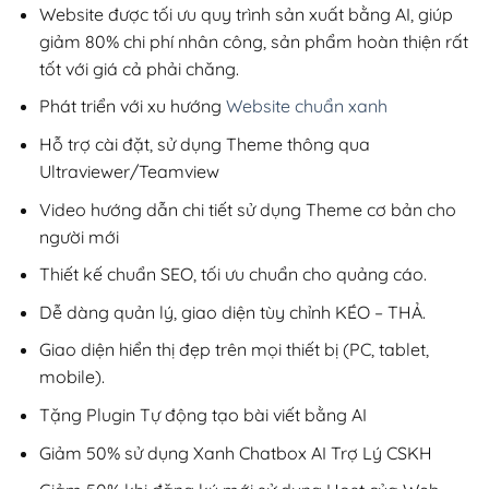
200,000₫.
Website được tối ưu quy trình sản xuất bằng AI, giúp
giảm 80% chi phí nhân công, sản phẩm hoàn thiện rất
tốt với giá cả phải chăng.
Phát triển với xu hướng
Website chuẩn xanh
Hỗ trợ cài đặt, sử dụng Theme thông qua
Ultraviewer/Teamview
Video hướng dẫn chi tiết sử dụng Theme cơ bản cho
người mới
Thiết kế chuẩn SEO, tối ưu chuẩn cho quảng cáo.
Dễ dàng quản lý, giao diện tùy chỉnh KÉO – THẢ.
Giao diện hiển thị đẹp trên mọi thiết bị (PC, tablet,
mobile).
Tặng Plugin Tự động tạo bài viết bằng AI
Giảm 50% sử dụng Xanh Chatbox AI Trợ Lý CSKH