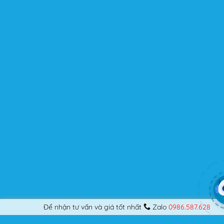
kế những Website đầu tiên, hay đã là một lập trình viên
chuyên nghiệp, nó vẫn thỏa mãn bạn dù là một người
khó tính.
Được cập nhật liên tục
Flatsome là sản phẩm bán chạy nhất của UX-Themes.
Vì thế, nó luôn được đầu tư và ưu ái cập nhật các tính
năng mới nhất, tốt nhất.
Flatsome còn hỗ trợ hơn 12 ngôn ngữ khác nhau, do đó
bạn có thể dịch Website ra hầu hết mọi ngôn ngữ mà
bạn muốn.