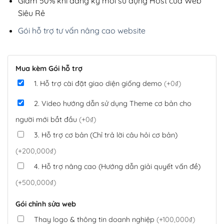
Giảm 50% khi đăng ký mới sử dụng Host của Web
Siêu Rẻ
Gói hỗ trợ tư vấn nâng cao website
Mua kèm Gói hỗ trợ
1. Hỗ trợ cài đặt giao diện giống demo
(+0₫)
2. Video hướng dẫn sử dụng Theme cơ bản cho
người mới bắt đầu
(+0₫)
3. Hỗ trợ cơ bản (Chỉ trả lời câu hỏi cơ bản)
(+200,000₫)
4. Hỗ trợ nâng cao (Hướng dẫn giải quyết vấn đề)
(+500,000₫)
Gói chỉnh sửa web
Thay logo & thông tin doanh nghiệp
(+100,000₫)