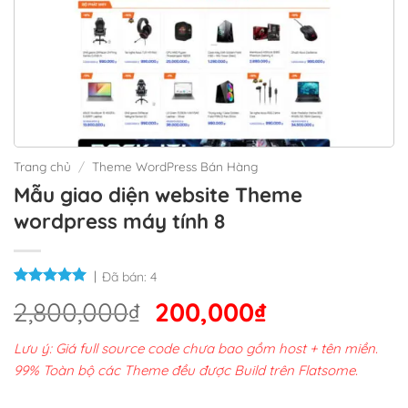
Trang chủ
/
Theme WordPress Bán Hàng
Mẫu giao diện website Theme
wordpress máy tính 8
Đã bán:
4
Giá
Giá
2,800,000
₫
200,000
₫
gốc
hiện
Lưu ý: Giá full source code chưa bao gồm host + tên miền.
là:
tại
99% Toàn bộ các Theme đều được Build trên Flatsome.
2,800,000₫.
là: