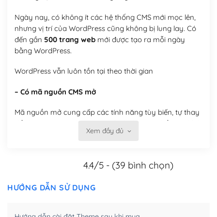
Ngày nay, có không ít các hệ thống CMS mới mọc lên,
nhưng vị trí của WordPress cũng không bị lung lay. Có
đến gần
500 trang web
mới được tạo ra mỗi ngày
bằng WordPress.
WordPress vẫn luôn tồn tại theo thời gian
– Có mã nguồn CMS mở
Mã nguồn mở cung cấp các tính năng tùy biến, tự thay
đổi theme, tự cài plugin, tự quản lý, bạn có thể tùy chỉnh
Xem đầy đủ
nó theo ý bạn mà không phải sử dụng dịch vụ tại bất
kỳ đơn vị nào.
4.4/5 - (39 bình chọn)
Việc của bạn là đăng ký một tên miền và hosting để
chạy WordPress.
HƯỚNG DẪN SỬ DỤNG
Có thể tùy biến trên website WordPress
Hướng dẫn cài đặt Theme sau khi mua