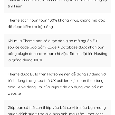
tìm kiếm chúng trên Internet hoặc nhờ chuyên gia.
tìm kiếm
Dễ dàng tùy chỉnh trên WordPress
Theme sạch hoàn toàn 100% không virus, không mã độc
– Sở hữu một cộng đồng lớn, sẵn sàng hỗ trợ
đã được kiểm tra kỹ lưỡng.
WordPress là nơi lưu trữ cho một diễn đàn cộng đồng
Khi mua Theme bạn sẽ được bàn giao mã nguồn Full
khổng lồ được kiểm duyệt bởi các nhân viên và những
source code bao gồm: Code + Database được nhân bản
người cuồng tín WordPress.
bằng plugin duplicator bạn chỉ việc đăt cài đặt lên Hosting
Nếu bạn gặp khó khăn, bạn có thể lên mạng và tìm
là giống demo 100%.
kiếm những cộng đồng WordPress, họ sẽ giúp bạn trả
lời, giải đáp vấn đề của bạn.
Theme được Build trên Flatsome nên dễ dàng sử dụng với
trình dựng trang kéo thả UX builder trực quan theo từng
Cộng đồng sử dụng WordPress sẵn sàng hỗ trợ bạn
Module và dạng lưới của layout đã áp dụng vào bố cục
– Đa dạng plugin và themes
website.
Plugin mở rộng là thành phần cài đặt thêm vào
Giúp bạn có thể can thiệp vào bất cứ vị trí nào bạn mong
WordPress để tăng thêm các tính năng cần thiết. Có
muốn chỉnh sửa từ bố cục, hình ảnh, màu sắc,… một cách