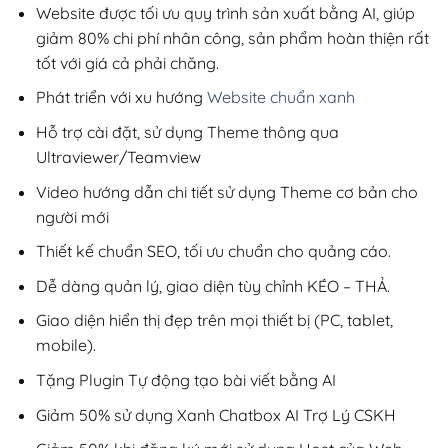
200,000₫.
Website được tối ưu quy trình sản xuất bằng AI, giúp
giảm 80% chi phí nhân công, sản phẩm hoàn thiện rất
tốt với giá cả phải chăng.
Phát triển với xu hướng
Website chuẩn xanh
Hỗ trợ cài đặt, sử dụng Theme thông qua
Ultraviewer/Teamview
Video hướng dẫn chi tiết sử dụng Theme cơ bản cho
người mới
Thiết kế chuẩn SEO, tối ưu chuẩn cho quảng cáo.
Dễ dàng quản lý, giao diện tùy chỉnh KÉO – THẢ.
Giao diện hiển thị đẹp trên mọi thiết bị (PC, tablet,
mobile).
Tặng Plugin Tự động tạo bài viết bằng AI
Giảm 50% sử dụng Xanh Chatbox AI Trợ Lý CSKH