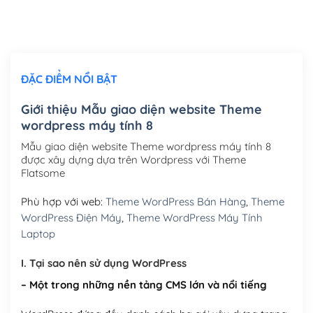
Thiết kế logo đơn giản để đăng web
(+300,000₫)
Chỉnh sửa site theo yêu cầu tuỳ chọn
(+2,000,000₫)
ĐẶC ĐIỂM NỔI BẬT
Mua thêm Host + Tên miền
Tên miền quốc tế .com .net .org (1 năm)
(+300,000₫)
Giới thiệu Mẫu giao diện website Theme
wordpress máy tính 8
Tên miền Việt Nam .vn (1 năm)
(+550,000₫)
Mẫu giao diện website Theme wordpress máy tính 8
Hosting 2GB SSD (1 năm)
(+450,000₫)
được xây dựng dựa trên Wordpress với Theme
Flatsome
Hosting 3GB SSD (1 năm)
(+550,000₫)
Phù hợp với web:
Theme WordPress Bán Hàng
,
Theme
Hosting 5GB SSD (1 năm)
(+650,000₫)
WordPress Điện Máy
,
Theme WordPress Máy Tính
Laptop
Hosting 8GB SSD (1 năm)
(+950,000₫)
I. Tại sao nên sử dụng WordPress
– Một trong những nền tảng CMS lớn và nổi tiếng