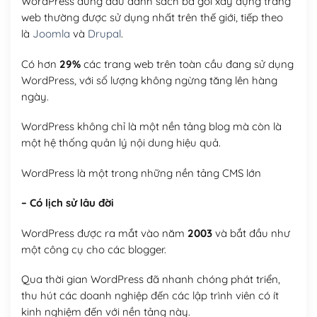
WordPress đứng đầu danh sách ba gói xây dựng trang
web thường được sử dụng nhất trên thế giới, tiếp theo
là
Joomla
và
Drupal
.
Có hơn
29%
các trang web trên toàn cầu đang sử dụng
WordPress, với số lượng không ngừng tăng lên hàng
ngày.
WordPress không chỉ là một nền tảng blog mà còn là
một hệ thống quản lý nội dung hiệu quả.
WordPress là một trong những nền tảng CMS lớn
– Có lịch sử lâu đời
WordPress được ra mắt vào năm
2003
và bắt đầu như
một công cụ cho các blogger.
Qua thời gian WordPress đã nhanh chóng phát triển,
thu hút các doanh nghiệp đến các lập trình viên có ít
kinh nghiệm đến với nền tảng này.