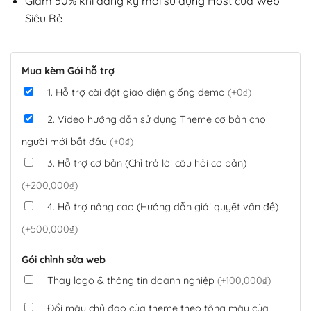
Giảm 50% khi đăng ký mới sử dụng Host của Web
Siêu Rẻ
Mua kèm Gói hỗ trợ
1. Hỗ trợ cài đặt giao diện giống demo
(+0₫)
2. Video hướng dẫn sử dụng Theme cơ bản cho
người mới bắt đầu
(+0₫)
3. Hỗ trợ cơ bản (Chỉ trả lời câu hỏi cơ bản)
(+200,000₫)
4. Hỗ trợ nâng cao (Hướng dẫn giải quyết vấn đề)
(+500,000₫)
Gói chỉnh sửa web
Thay logo & thông tin doanh nghiệp
(+100,000₫)
Đổi màu chủ đạo của theme theo tông màu của