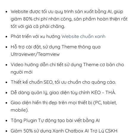
2,800,000₫.
là:
1,050,000₫
Website được tối ưu quy trình sản xuất bằng AI, giúp
giảm 80% chi phí nhân công, sản phẩm hoàn thiện rất
tốt với giá cả phải chăng.
Phát triển với xu hướng
Website chuẩn xanh
Hỗ trợ cài đặt, sử dụng Theme thông qua
Ultraviewer/Teamview
Video hướng dẫn chi tiết sử dụng Theme cơ bản cho
người mới
Thiết kế chuẩn SEO, tối ưu chuẩn cho quảng cáo.
Dễ dàng quản lý, giao diện tùy chỉnh KÉO – THẢ.
Giao diện hiển thị đẹp trên mọi thiết bị (PC, tablet,
mobile).
Tặng Plugin Tự động tạo bài viết bằng AI
Giảm 50% sử dụng Xanh Chatbox AI Trợ Lý CSKH