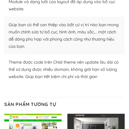
Module và dạng lưới của layout đã áp dụng vào bố cục
Plugin mở rộng là thành phần cài đặt thêm vào
website.
WordPress để tăng thêm các tính năng cần thiết. Có
nhiều plugin trả phí hoặc miễn phí.
Giúp bạn có thể can thiệp vào bất cứ vị trí nào bạn mong
Nhờ lượng người dùng đông đảo, thư viện themes và
muốn chỉnh sửa từ bố cục, hình ảnh, màu sắc,… một cách
plugin của WordPress rất phong phú. Bạn có thể thỏa
dễ dàng phù hợp với phong cách cũng như thương hiệu
thích chọn lựa plugin và themes phù hợp cho mục đích
của bạn.
lập website của mình.
Theme được code trên Child theme nên update lâu dài có
WordPress đa dạng plugin và themes
thể sử dụng được nhiều domain, không giới hạn số lượng
– Dễ sử dụng
website. Giúp bạn tiết kiệm chi phí và thời gian
Với mọi Hosting bất kỳ thì WordPress đều có thể dễ
dàng thiết lập vì thực tế nó đã cung cấp khoảng 60%
toàn bộ web.
SẢN PHẨM TƯƠNG TỰ
Và bạn có toàn quyền tự do khi quyết định nơi lưu trữ
trang web WordPress của bạn.