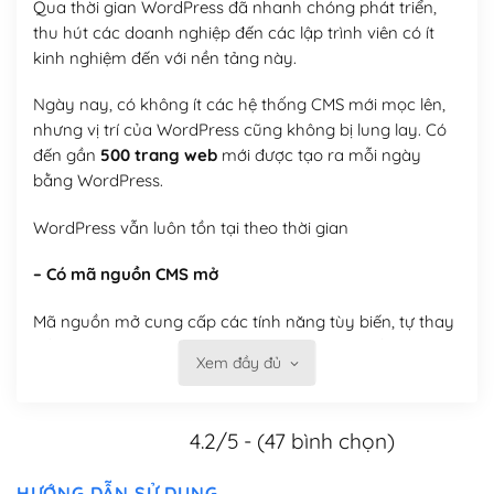
Qua thời gian WordPress đã nhanh chóng phát triển,
thu hút các doanh nghiệp đến các lập trình viên có ít
kinh nghiệm đến với nền tảng này.
Ngày nay, có không ít các hệ thống CMS mới mọc lên,
nhưng vị trí của WordPress cũng không bị lung lay. Có
đến gần
500 trang web
mới được tạo ra mỗi ngày
bằng WordPress.
WordPress vẫn luôn tồn tại theo thời gian
– Có mã nguồn CMS mở
Mã nguồn mở cung cấp các tính năng tùy biến, tự thay
đổi theme, tự cài plugin, tự quản lý, bạn có thể tùy chỉnh
Xem đầy đủ
nó theo ý bạn mà không phải sử dụng dịch vụ tại bất
kỳ đơn vị nào.
4.2/5 - (47 bình chọn)
Việc của bạn là đăng ký một tên miền và hosting để
chạy WordPress.
HƯỚNG DẪN SỬ DỤNG