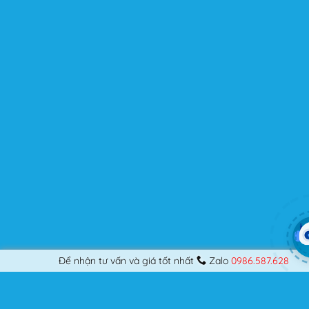
Flatsome là gì mà có thể đáp ứng mọi nhu cầu của
người dùng? Nếu bạn là một Designer mới bắt đầu thiết
kế những Website đầu tiên, hay đã là một lập trình viên
chuyên nghiệp, nó vẫn thỏa mãn bạn dù là một người
khó tính.
Được cập nhật liên tục
Flatsome là sản phẩm bán chạy nhất của UX-Themes.
Vì thế, nó luôn được đầu tư và ưu ái cập nhật các tính
năng mới nhất, tốt nhất.
Flatsome còn hỗ trợ hơn 12 ngôn ngữ khác nhau, do đó
bạn có thể dịch Website ra hầu hết mọi ngôn ngữ mà
bạn muốn.