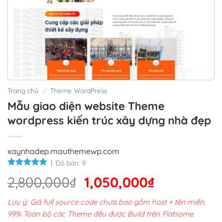
Trang chủ
/
Theme WordPress
Mẫu giao diện website Theme
wordpress kiến trúc xây dựng nhà đẹp
xaynhadep.mauthemewp.com
Đã bán:
9
Giá
Giá
2,800,000
₫
1,050,000
₫
gốc
hiện
Lưu ý: Giá full source code chưa bao gồm host + tên miền.
là:
tại
99% Toàn bộ các Theme đều được Build trên Flatsome.