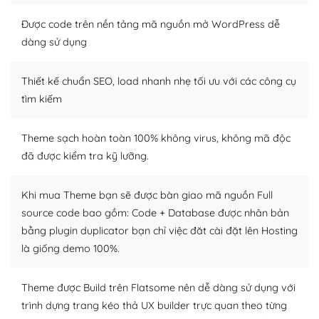
Nếu bạn có các kỹ thuật cơ bản với một theme được
Được code trên nền tảng mã nguồn mở WordPress dễ
thiết kế tốt, bạn có thể tự sửa đổi. Nếu không bạn có thể
dàng sử dụng
tìm kiếm chúng trên Internet hoặc nhờ chuyên gia.
Thiết kế chuẩn SEO, load nhanh nhẹ tối ưu với các công cụ
Dễ dàng tùy chỉnh trên WordPress
tìm kiếm
– Sở hữu một cộng đồng lớn, sẵn sàng hỗ trợ
Theme sạch hoàn toàn 100% không virus, không mã độc
WordPress là nơi lưu trữ cho một diễn đàn cộng đồng
đã được kiểm tra kỹ lưỡng.
khổng lồ được kiểm duyệt bởi các nhân viên và những
người cuồng tín WordPress.
Khi mua Theme bạn sẽ được bàn giao mã nguồn Full
Nếu bạn gặp khó khăn, bạn có thể lên mạng và tìm
source code bao gồm: Code + Database được nhân bản
kiếm những cộng đồng WordPress, họ sẽ giúp bạn trả
bằng plugin duplicator bạn chỉ việc đăt cài đặt lên Hosting
lời, giải đáp vấn đề của bạn.
là giống demo 100%.
Cộng đồng sử dụng WordPress sẵn sàng hỗ trợ bạn
Theme được Build trên Flatsome nên dễ dàng sử dụng với
– Đa dạng plugin và themes
trình dựng trang kéo thả UX builder trực quan theo từng