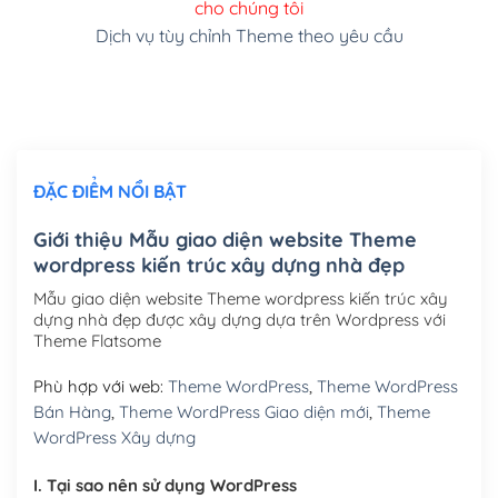
cho chúng tôi
(+150,000₫)
Dịch vụ tùy chỉnh Theme theo yêu cầu
Cài đặt SMTP Mail cho site Wordpress
(+100,000₫)
Thiết kế logo đơn giản để đăng web
(+300,000₫)
Chỉnh sửa site theo yêu cầu tuỳ chọn
(+2,000,000₫)
ĐẶC ĐIỂM NỔI BẬT
Mua thêm Host + Tên miền
Tên miền quốc tế .com .net .org (1 năm)
(+300,000₫)
Giới thiệu Mẫu giao diện website Theme
wordpress kiến trúc xây dựng nhà đẹp
Tên miền Việt Nam .vn (1 năm)
(+550,000₫)
Mẫu giao diện website Theme wordpress kiến trúc xây
Hosting 2GB SSD (1 năm)
(+450,000₫)
dựng nhà đẹp được xây dựng dựa trên Wordpress với
Theme Flatsome
Hosting 3GB SSD (1 năm)
(+550,000₫)
Phù hợp với web:
Theme WordPress
,
Theme WordPress
Hosting 5GB SSD (1 năm)
(+650,000₫)
Bán Hàng
,
Theme WordPress Giao diện mới
,
Theme
WordPress Xây dựng
Hosting 8GB SSD (1 năm)
(+950,000₫)
I. Tại sao nên sử dụng WordPress