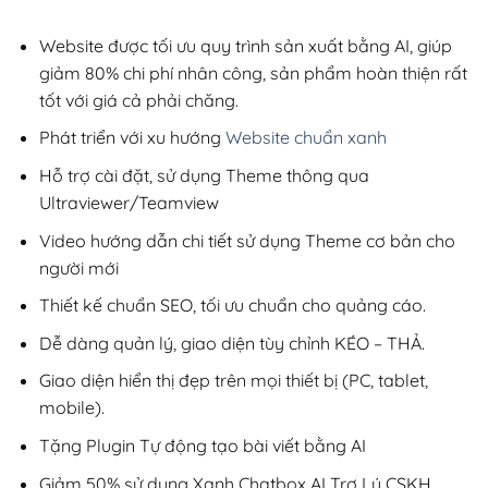
2,800,000₫.
là:
200,000₫.
Website được tối ưu quy trình sản xuất bằng AI, giúp
giảm 80% chi phí nhân công, sản phẩm hoàn thiện rất
tốt với giá cả phải chăng.
Phát triển với xu hướng
Website chuẩn xanh
Hỗ trợ cài đặt, sử dụng Theme thông qua
Ultraviewer/Teamview
Video hướng dẫn chi tiết sử dụng Theme cơ bản cho
người mới
Thiết kế chuẩn SEO, tối ưu chuẩn cho quảng cáo.
Dễ dàng quản lý, giao diện tùy chỉnh KÉO – THẢ.
Giao diện hiển thị đẹp trên mọi thiết bị (PC, tablet,
mobile).
Tặng Plugin Tự động tạo bài viết bằng AI
Giảm 50% sử dụng Xanh Chatbox AI Trợ Lý CSKH