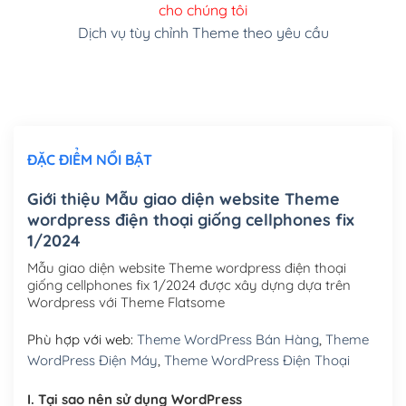
cho chúng tôi
(+150,000₫)
Dịch vụ tùy chỉnh Theme theo yêu cầu
Cài đặt SMTP Mail cho site Wordpress
(+100,000₫)
Thiết kế logo đơn giản để đăng web
(+300,000₫)
Chỉnh sửa site theo yêu cầu tuỳ chọn
(+2,000,000₫)
ĐẶC ĐIỂM NỔI BẬT
Mua thêm Host + Tên miền
Tên miền quốc tế .com .net .org (1 năm)
(+300,000₫)
Giới thiệu Mẫu giao diện website Theme
wordpress điện thoại giống cellphones fix
Tên miền Việt Nam .vn (1 năm)
(+550,000₫)
1/2024
Hosting 2GB SSD (1 năm)
(+450,000₫)
Mẫu giao diện website Theme wordpress điện thoại
giống cellphones fix 1/2024 được xây dựng dựa trên
Hosting 3GB SSD (1 năm)
(+550,000₫)
Wordpress với Theme Flatsome
Hosting 5GB SSD (1 năm)
(+650,000₫)
Phù hợp với web:
Theme WordPress Bán Hàng
,
Theme
WordPress Điện Máy
,
Theme WordPress Điện Thoại
Hosting 8GB SSD (1 năm)
(+950,000₫)
I. Tại sao nên sử dụng WordPress