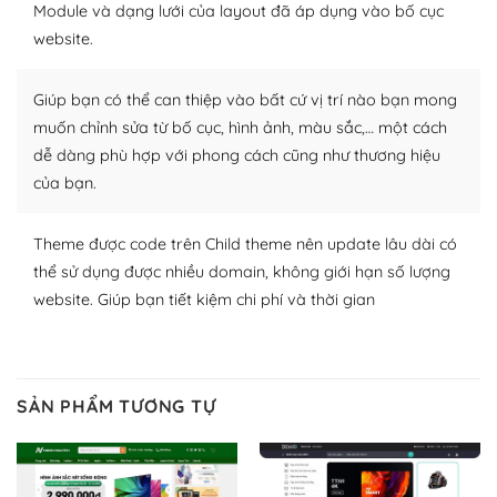
Module và dạng lưới của layout đã áp dụng vào bố cục
Plugin mở rộng là thành phần cài đặt thêm vào
website.
WordPress để tăng thêm các tính năng cần thiết. Có
nhiều plugin trả phí hoặc miễn phí.
Giúp bạn có thể can thiệp vào bất cứ vị trí nào bạn mong
Nhờ lượng người dùng đông đảo, thư viện themes và
muốn chỉnh sửa từ bố cục, hình ảnh, màu sắc,… một cách
plugin của WordPress rất phong phú. Bạn có thể thỏa
dễ dàng phù hợp với phong cách cũng như thương hiệu
thích chọn lựa plugin và themes phù hợp cho mục đích
của bạn.
lập website của mình.
Theme được code trên Child theme nên update lâu dài có
WordPress đa dạng plugin và themes
thể sử dụng được nhiều domain, không giới hạn số lượng
– Dễ sử dụng
website. Giúp bạn tiết kiệm chi phí và thời gian
Với mọi Hosting bất kỳ thì WordPress đều có thể dễ
dàng thiết lập vì thực tế nó đã cung cấp khoảng 60%
toàn bộ web.
SẢN PHẨM TƯƠNG TỰ
Và bạn có toàn quyền tự do khi quyết định nơi lưu trữ
trang web WordPress của bạn.