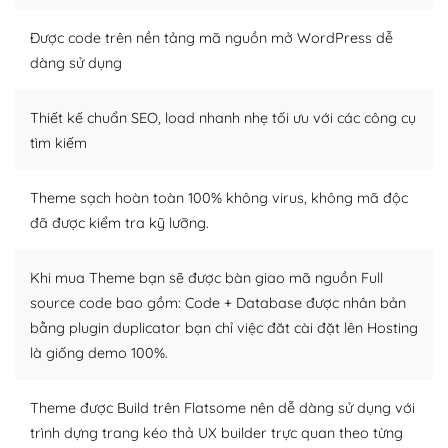
Nếu bạn có các kỹ thuật cơ bản với một theme được
Được code trên nền tảng mã nguồn mở WordPress dễ
thiết kế tốt, bạn có thể tự sửa đổi. Nếu không bạn có thể
dàng sử dụng
tìm kiếm chúng trên Internet hoặc nhờ chuyên gia.
Thiết kế chuẩn SEO, load nhanh nhẹ tối ưu với các công cụ
Dễ dàng tùy chỉnh trên WordPress
tìm kiếm
– Sở hữu một cộng đồng lớn, sẵn sàng hỗ trợ
Theme sạch hoàn toàn 100% không virus, không mã độc
WordPress là nơi lưu trữ cho một diễn đàn cộng đồng
đã được kiểm tra kỹ lưỡng.
khổng lồ được kiểm duyệt bởi các nhân viên và những
người cuồng tín WordPress.
Khi mua Theme bạn sẽ được bàn giao mã nguồn Full
Nếu bạn gặp khó khăn, bạn có thể lên mạng và tìm
source code bao gồm: Code + Database được nhân bản
kiếm những cộng đồng WordPress, họ sẽ giúp bạn trả
bằng plugin duplicator bạn chỉ việc đăt cài đặt lên Hosting
lời, giải đáp vấn đề của bạn.
là giống demo 100%.
Cộng đồng sử dụng WordPress sẵn sàng hỗ trợ bạn
Theme được Build trên Flatsome nên dễ dàng sử dụng với
– Đa dạng plugin và themes
trình dựng trang kéo thả UX builder trực quan theo từng