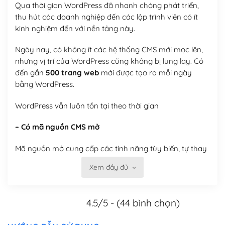
Qua thời gian WordPress đã nhanh chóng phát triển,
thu hút các doanh nghiệp đến các lập trình viên có ít
kinh nghiệm đến với nền tảng này.
Ngày nay, có không ít các hệ thống CMS mới mọc lên,
nhưng vị trí của WordPress cũng không bị lung lay. Có
đến gần
500 trang web
mới được tạo ra mỗi ngày
bằng WordPress.
WordPress vẫn luôn tồn tại theo thời gian
– Có mã nguồn CMS mở
Mã nguồn mở cung cấp các tính năng tùy biến, tự thay
đổi theme, tự cài plugin, tự quản lý, bạn có thể tùy chỉnh
Xem đầy đủ
nó theo ý bạn mà không phải sử dụng dịch vụ tại bất
kỳ đơn vị nào.
4.5/5 - (44 bình chọn)
Việc của bạn là đăng ký một tên miền và hosting để
chạy WordPress.