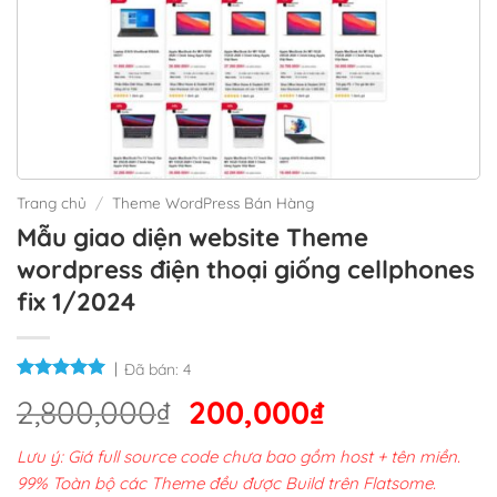
Trang chủ
/
Theme WordPress Bán Hàng
Mẫu giao diện website Theme
wordpress điện thoại giống cellphones
fix 1/2024
Đã bán:
4
Giá
Giá
2,800,000
₫
200,000
₫
gốc
hiện
Lưu ý: Giá full source code chưa bao gồm host + tên miền.
là:
tại
99% Toàn bộ các Theme đều được Build trên Flatsome.