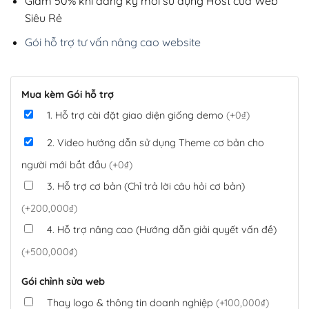
Giảm 50% khi đăng ký mới sử dụng Host của Web
Siêu Rẻ
Gói hỗ trợ tư vấn nâng cao website
Mua kèm Gói hỗ trợ
1. Hỗ trợ cài đặt giao diện giống demo
(+0₫)
2. Video hướng dẫn sử dụng Theme cơ bản cho
người mới bắt đầu
(+0₫)
3. Hỗ trợ cơ bản (Chỉ trả lời câu hỏi cơ bản)
(+200,000₫)
4. Hỗ trợ nâng cao (Hướng dẫn giải quyết vấn đề)
(+500,000₫)
Gói chỉnh sửa web
Thay logo & thông tin doanh nghiệp
(+100,000₫)