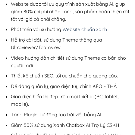
200,000₫.
Website được tối ưu quy trình sản xuất bằng AI, giúp
giảm 80% chi phí nhân công, sản phẩm hoàn thiện rất
tốt với giá cả phải chăng.
Phát triển với xu hướng
Website chuẩn xanh
Hỗ trợ cài đặt, sử dụng Theme thông qua
Ultraviewer/Teamview
Video hướng dẫn chi tiết sử dụng Theme cơ bản cho
người mới
Thiết kế chuẩn SEO, tối ưu chuẩn cho quảng cáo.
Dễ dàng quản lý, giao diện tùy chỉnh KÉO – THẢ.
Giao diện hiển thị đẹp trên mọi thiết bị (PC, tablet,
mobile).
Tặng Plugin Tự động tạo bài viết bằng AI
Giảm 50% sử dụng Xanh Chatbox AI Trợ Lý CSKH