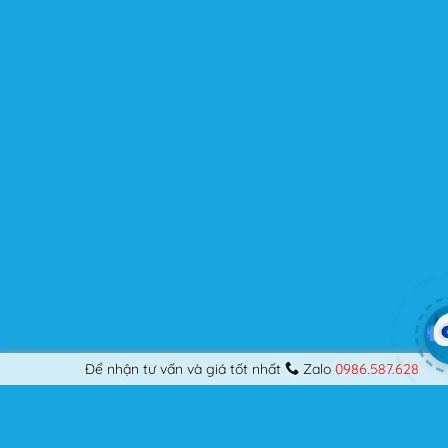
người dùng? Nếu bạn là một Designer mới bắt đầu thiết
kế những Website đầu tiên, hay đã là một lập trình viên
chuyên nghiệp, nó vẫn thỏa mãn bạn dù là một người
khó tính.
Được cập nhật liên tục
Flatsome là sản phẩm bán chạy nhất của UX-Themes.
Vì thế, nó luôn được đầu tư và ưu ái cập nhật các tính
năng mới nhất, tốt nhất.
Flatsome còn hỗ trợ hơn 12 ngôn ngữ khác nhau, do đó
bạn có thể dịch Website ra hầu hết mọi ngôn ngữ mà
bạn muốn.