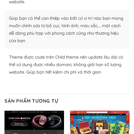
website.
nhiều plugin trả phí hoặc miễn phí.
Nhờ lượng người dùng đông đảo, thư viện themes và
Giúp bạn có thể can thiệp vào bất cứ vị trí nào bạn mong
plugin của WordPress rất phong phú. Bạn có thể thỏa
muốn chỉnh sửa từ bố cục, hình ảnh, màu sắc,… một cách
thích chọn lựa plugin và themes phù hợp cho mục đích
dễ dàng phù hợp với phong cách cũng như thương hiệu
lập website của mình.
của bạn.
WordPress đa dạng plugin và themes
Theme được code trên Child theme nên update lâu dài có
– Dễ sử dụng
thể sử dụng được nhiều domain, không giới hạn số lượng
website. Giúp bạn tiết kiệm chi phí và thời gian
Với mọi Hosting bất kỳ thì WordPress đều có thể dễ
dàng thiết lập vì thực tế nó đã cung cấp khoảng 60%
toàn bộ web.
SẢN PHẨM TƯƠNG TỰ
Và bạn có toàn quyền tự do khi quyết định nơi lưu trữ
trang web WordPress của bạn.
Dễ dàng lựa chọn Hosting cho website WordPress