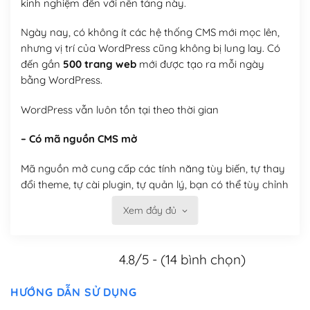
kinh nghiệm đến với nền tảng này.
Ngày nay, có không ít các hệ thống CMS mới mọc lên,
nhưng vị trí của WordPress cũng không bị lung lay. Có
đến gần
500 trang web
mới được tạo ra mỗi ngày
bằng WordPress.
WordPress vẫn luôn tồn tại theo thời gian
– Có mã nguồn CMS mở
Mã nguồn mở cung cấp các tính năng tùy biến, tự thay
đổi theme, tự cài plugin, tự quản lý, bạn có thể tùy chỉnh
nó theo ý bạn mà không phải sử dụng dịch vụ tại bất
Xem đầy đủ
kỳ đơn vị nào.
Việc của bạn là đăng ký một tên miền và hosting để
4.8/5 - (14 bình chọn)
chạy WordPress.
Có thể tùy biến trên website WordPress
HƯỚNG DẪN SỬ DỤNG