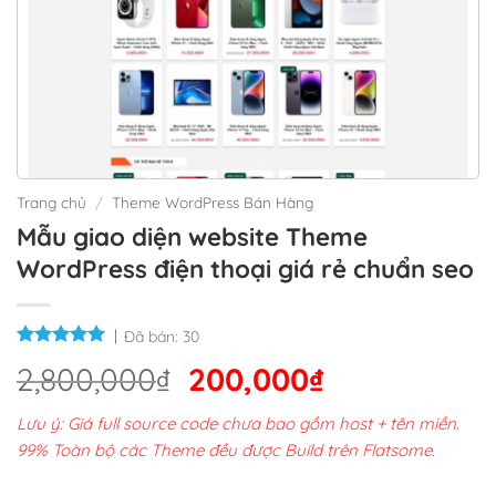
Trang chủ
/
Theme WordPress Bán Hàng
Mẫu giao diện website Theme
WordPress điện thoại giá rẻ chuẩn seo
Đã bán:
30
Giá
Giá
2,800,000
₫
200,000
₫
gốc
hiện
Lưu ý: Giá full source code chưa bao gồm host + tên miền.
là:
tại
99% Toàn bộ các Theme đều được Build trên Flatsome.
2,800,000₫.
là: