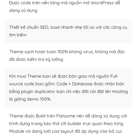
thiết kế tốt, bạn có thể tự sửa đổi. Nếu không bạn có thể
Được code trên nền tảng mã nguồn mở WordPress dễ
tìm kiếm chúng trên Internet hoặc nhờ chuyên gia.
dàng sử dụng
Dễ dàng tùy chỉnh trên WordPress
Thiết kế chuẩn SEO, load nhanh nhẹ tối ưu với các công cụ
– Sở hữu một cộng đồng lớn, sẵn sàng hỗ trợ
tìm kiếm
WordPress là nơi lưu trữ cho một diễn đàn cộng đồng
Theme sạch hoàn toàn 100% không virus, không mã độc
khổng lồ được kiểm duyệt bởi các nhân viên và những
đã được kiểm tra kỹ lưỡng.
người cuồng tín WordPress.
Nếu bạn gặp khó khăn, bạn có thể lên mạng và tìm
Khi mua Theme bạn sẽ được bàn giao mã nguồn Full
kiếm những cộng đồng WordPress, họ sẽ giúp bạn trả
source code bao gồm: Code + Database được nhân bản
lời, giải đáp vấn đề của bạn.
bằng plugin duplicator bạn chỉ việc đăt cài đặt lên Hosting
là giống demo 100%.
Cộng đồng sử dụng WordPress sẵn sàng hỗ trợ bạn
– Đa dạng plugin và themes
Theme được Build trên Flatsome nên dễ dàng sử dụng với
trình dựng trang kéo thả UX builder trực quan theo từng
Plugin mở rộng là thành phần cài đặt thêm vào
Module và dạng lưới của layout đã áp dụng vào bố cục
WordPress để tăng thêm các tính năng cần thiết. Có