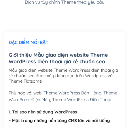
Dịch vụ tùy chỉnh Theme theo yêu cầu
Cài đặt SMTP Mail cho site Wordpress
(+100,000₫)
Thiết kế logo đơn giản để đăng web
(+300,000₫)
Chỉnh sửa site theo yêu cầu tuỳ chọn
(+2,000,000₫)
ĐẶC ĐIỂM NỔI BẬT
Mua thêm Host + Tên miền
Tên miền quốc tế .com .net .org (1 năm)
(+300,000₫)
Giới thiệu Mẫu giao diện website Theme
WordPress điện thoại giá rẻ chuẩn seo
Tên miền Việt Nam .vn (1 năm)
(+550,000₫)
Mẫu giao diện website Theme WordPress điện thoại giá
Hosting 2GB SSD (1 năm)
(+450,000₫)
rẻ chuẩn seo được xây dựng dựa trên Wordpress với
Theme Flatsome
Hosting 3GB SSD (1 năm)
(+550,000₫)
Phù hợp với web:
Theme WordPress Bán Hàng
,
Theme
Hosting 5GB SSD (1 năm)
(+650,000₫)
WordPress Điện Máy
,
Theme WordPress Điện Thoại
Hosting 8GB SSD (1 năm)
(+950,000₫)
I. Tại sao nên sử dụng WordPress
– Một trong những nền tảng CMS lớn và nổi tiếng