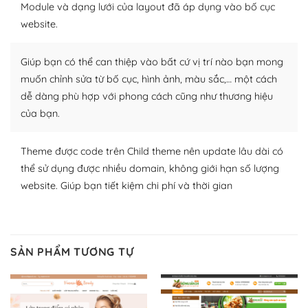
Module và dạng lưới của layout đã áp dụng vào bố cục
Plugin mở rộng là thành phần cài đặt thêm vào
website.
WordPress để tăng thêm các tính năng cần thiết. Có
nhiều plugin trả phí hoặc miễn phí.
Giúp bạn có thể can thiệp vào bất cứ vị trí nào bạn mong
Nhờ lượng người dùng đông đảo, thư viện themes và
muốn chỉnh sửa từ bố cục, hình ảnh, màu sắc,… một cách
plugin của WordPress rất phong phú. Bạn có thể thỏa
dễ dàng phù hợp với phong cách cũng như thương hiệu
thích chọn lựa plugin và themes phù hợp cho mục đích
của bạn.
lập website của mình.
Theme được code trên Child theme nên update lâu dài có
WordPress đa dạng plugin và themes
thể sử dụng được nhiều domain, không giới hạn số lượng
– Dễ sử dụng
website. Giúp bạn tiết kiệm chi phí và thời gian
Với mọi Hosting bất kỳ thì WordPress đều có thể dễ
dàng thiết lập vì thực tế nó đã cung cấp khoảng 60%
toàn bộ web.
SẢN PHẨM TƯƠNG TỰ
Và bạn có toàn quyền tự do khi quyết định nơi lưu trữ
trang web WordPress của bạn.