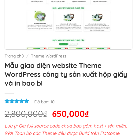
Trang chủ
/
Theme WordPress
Mẫu giao diện website Theme
WordPress công ty sản xuất hộp giấy
và in bao bì
Đã bán:
10
Giá
Giá
2,800,000
₫
650,000
₫
gốc
hiện
Lưu ý: Giá full source code chưa bao gồm host + tên miền.
là:
tại
99% Toàn bộ các Theme đều được Build trên Flatsome.