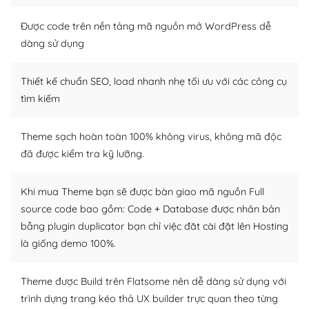
Nếu bạn có các kỹ thuật cơ bản với một theme được
Được code trên nền tảng mã nguồn mở WordPress dễ
thiết kế tốt, bạn có thể tự sửa đổi. Nếu không bạn có thể
dàng sử dụng
tìm kiếm chúng trên Internet hoặc nhờ chuyên gia.
Thiết kế chuẩn SEO, load nhanh nhẹ tối ưu với các công cụ
Dễ dàng tùy chỉnh trên WordPress
tìm kiếm
– Sở hữu một cộng đồng lớn, sẵn sàng hỗ trợ
Theme sạch hoàn toàn 100% không virus, không mã độc
WordPress là nơi lưu trữ cho một diễn đàn cộng đồng
đã được kiểm tra kỹ lưỡng.
khổng lồ được kiểm duyệt bởi các nhân viên và những
người cuồng tín WordPress.
Khi mua Theme bạn sẽ được bàn giao mã nguồn Full
Nếu bạn gặp khó khăn, bạn có thể lên mạng và tìm
source code bao gồm: Code + Database được nhân bản
kiếm những cộng đồng WordPress, họ sẽ giúp bạn trả
bằng plugin duplicator bạn chỉ việc đăt cài đặt lên Hosting
lời, giải đáp vấn đề của bạn.
là giống demo 100%.
Cộng đồng sử dụng WordPress sẵn sàng hỗ trợ bạn
Theme được Build trên Flatsome nên dễ dàng sử dụng với
– Đa dạng plugin và themes
trình dựng trang kéo thả UX builder trực quan theo từng