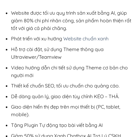
2,800,000₫.
là:
650,000₫.
Website được tối ưu quy trình sản xuất bằng AI, giúp
giảm 80% chi phí nhân công, sản phẩm hoàn thiện rất
tốt với giá cả phải chăng.
Phát triển với xu hướng
Website chuẩn xanh
Hỗ trợ cài đặt, sử dụng Theme thông qua
Ultraviewer/Teamview
Video hướng dẫn chi tiết sử dụng Theme cơ bản cho
người mới
Thiết kế chuẩn SEO, tối ưu chuẩn cho quảng cáo.
Dễ dàng quản lý, giao diện tùy chỉnh KÉO – THẢ.
Giao diện hiển thị đẹp trên mọi thiết bị (PC, tablet,
mobile).
Tặng Plugin Tự động tạo bài viết bằng AI
Giảm 50% sử dụng Xanh Chatbox AI Trợ Lý CSKH