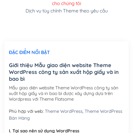
cho chúng tôi
(+150,000₫)
Dịch vụ tùy chỉnh Theme theo yêu cầu
Cài đặt SMTP Mail cho site Wordpress
(+100,000₫)
Thiết kế logo đơn giản để đăng web
(+300,000₫)
Chỉnh sửa site theo yêu cầu tuỳ chọn
(+2,000,000₫)
ĐẶC ĐIỂM NỔI BẬT
Mua thêm Host + Tên miền
Tên miền quốc tế .com .net .org (1 năm)
(+300,000₫)
Giới thiệu Mẫu giao diện website Theme
WordPress công ty sản xuất hộp giấy và in
Tên miền Việt Nam .vn (1 năm)
(+550,000₫)
bao bì
Hosting 2GB SSD (1 năm)
(+450,000₫)
Mẫu giao diện website Theme WordPress công ty sản
xuất hộp giấy và in bao bì được xây dựng dựa trên
Hosting 3GB SSD (1 năm)
(+550,000₫)
Wordpress với Theme Flatsome
Hosting 5GB SSD (1 năm)
(+650,000₫)
Phù hợp với web:
Theme WordPress
,
Theme WordPress
Bán Hàng
Hosting 8GB SSD (1 năm)
(+950,000₫)
I. Tại sao nên sử dụng WordPress