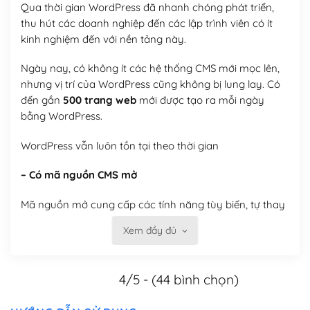
Qua thời gian WordPress đã nhanh chóng phát triển,
thu hút các doanh nghiệp đến các lập trình viên có ít
kinh nghiệm đến với nền tảng này.
Ngày nay, có không ít các hệ thống CMS mới mọc lên,
nhưng vị trí của WordPress cũng không bị lung lay. Có
đến gần
500 trang web
mới được tạo ra mỗi ngày
bằng WordPress.
WordPress vẫn luôn tồn tại theo thời gian
– Có mã nguồn CMS mở
Mã nguồn mở cung cấp các tính năng tùy biến, tự thay
đổi theme, tự cài plugin, tự quản lý, bạn có thể tùy chỉnh
Xem đầy đủ
nó theo ý bạn mà không phải sử dụng dịch vụ tại bất
kỳ đơn vị nào.
4/5 - (44 bình chọn)
Việc của bạn là đăng ký một tên miền và hosting để
chạy WordPress.