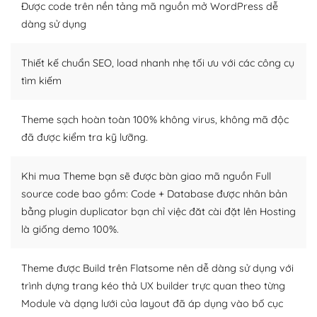
tìm kiếm chúng trên Internet hoặc nhờ chuyên gia.
Được code trên nền tảng mã nguồn mở WordPress dễ
dàng sử dụng
Dễ dàng tùy chỉnh trên WordPress
Thiết kế chuẩn SEO, load nhanh nhẹ tối ưu với các công cụ
– Sở hữu một cộng đồng lớn, sẵn sàng hỗ trợ
tìm kiếm
WordPress là nơi lưu trữ cho một diễn đàn cộng đồng
khổng lồ được kiểm duyệt bởi các nhân viên và những
Theme sạch hoàn toàn 100% không virus, không mã độc
người cuồng tín WordPress.
đã được kiểm tra kỹ lưỡng.
Nếu bạn gặp khó khăn, bạn có thể lên mạng và tìm
kiếm những cộng đồng WordPress, họ sẽ giúp bạn trả
Khi mua Theme bạn sẽ được bàn giao mã nguồn Full
lời, giải đáp vấn đề của bạn.
source code bao gồm: Code + Database được nhân bản
bằng plugin duplicator bạn chỉ việc đăt cài đặt lên Hosting
Cộng đồng sử dụng WordPress sẵn sàng hỗ trợ bạn
là giống demo 100%.
– Đa dạng plugin và themes
Theme được Build trên Flatsome nên dễ dàng sử dụng với
Plugin mở rộng là thành phần cài đặt thêm vào
trình dựng trang kéo thả UX builder trực quan theo từng
WordPress để tăng thêm các tính năng cần thiết. Có
Module và dạng lưới của layout đã áp dụng vào bố cục
nhiều plugin trả phí hoặc miễn phí.