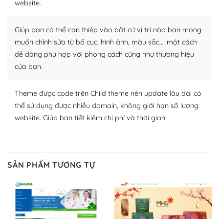
website.
Nhờ lượng người dùng đông đảo, thư viện themes và
plugin của WordPress rất phong phú. Bạn có thể thỏa
Giúp bạn có thể can thiệp vào bất cứ vị trí nào bạn mong
thích chọn lựa plugin và themes phù hợp cho mục đích
muốn chỉnh sửa từ bố cục, hình ảnh, màu sắc,… một cách
lập website của mình.
dễ dàng phù hợp với phong cách cũng như thương hiệu
của bạn.
WordPress đa dạng plugin và themes
– Dễ sử dụng
Theme được code trên Child theme nên update lâu dài có
thể sử dụng được nhiều domain, không giới hạn số lượng
Với mọi Hosting bất kỳ thì WordPress đều có thể dễ
website. Giúp bạn tiết kiệm chi phí và thời gian
dàng thiết lập vì thực tế nó đã cung cấp khoảng 60%
toàn bộ web.
Và bạn có toàn quyền tự do khi quyết định nơi lưu trữ
SẢN PHẨM TƯƠNG TỰ
trang web WordPress của bạn.
Dễ dàng lựa chọn Hosting cho website WordPress
– Bảo mật cực tốt