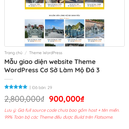
Trang chủ
/
Theme WordPress
Mẫu giao diện website Theme
WordPress Cơ Sở Làm Mộ Đá 3
Đã bán:
29
Giá
Giá
2,800,000
₫
900,000
₫
gốc
hiện
Lưu ý: Giá full source code chưa bao gồm host + tên miền.
là:
tại
99% Toàn bộ các Theme đều được Build trên Flatsome.
2,800,000₫.
là: