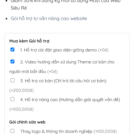
Giảm 50% khi đăng ký mới sử dụng Host của Web
Siêu Rẻ
Gói hỗ trợ tư vấn nâng cao website
Mua kèm Gói hỗ trợ
1. Hỗ trợ cài đặt giao diện giống demo
(+0₫)
2. Video hướng dẫn sử dụng Theme cơ bản cho
người mới bắt đầu
(+0₫)
3. Hỗ trợ cơ bản (Chỉ trả lời câu hỏi cơ bản)
(+200,000₫)
4. Hỗ trợ nâng cao (Hướng dẫn giải quyết vấn đề)
(+500,000₫)
Gói chỉnh sửa web
Thay logo & thông tin doanh nghiệp
(+100,000₫)