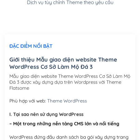
Dịch vụ tùy chỉnh Theme theo yêu cầu
Cài đặt SMTP Mail cho site Wordpress
(+100,000₫)
Thiết kế logo đơn giản để đăng web
(+300,000₫)
Chỉnh sửa site theo yêu cầu tuỳ chọn
(+2,000,000₫)
ĐẶC ĐIỂM NỔI BẬT
Mua thêm Host + Tên miền
Tên miền quốc tế .com .net .org (1 năm)
(+300,000₫)
Giới thiệu Mẫu giao diện website Theme
WordPress Cơ Sở Làm Mộ Đá 3
Tên miền Việt Nam .vn (1 năm)
(+550,000₫)
Mẫu giao diện website Theme WordPress Cơ Sở Làm Mộ
Hosting 2GB SSD (1 năm)
(+450,000₫)
Đá 3 được xây dựng dựa trên Wordpress với Theme
Flatsome
Hosting 3GB SSD (1 năm)
(+550,000₫)
Phù hợp với web:
Theme WordPress
Hosting 5GB SSD (1 năm)
(+650,000₫)
I. Tại sao nên sử dụng WordPress
Hosting 8GB SSD (1 năm)
(+950,000₫)
– Một trong những nền tảng CMS lớn và nổi tiếng
WordPress đứng đầu danh sách ba gói xây dựng trang