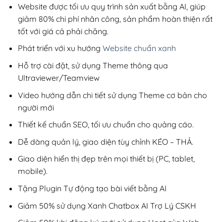
900,000₫.
Website được tối ưu quy trình sản xuất bằng AI, giúp
giảm 80% chi phí nhân công, sản phẩm hoàn thiện rất
tốt với giá cả phải chăng.
Phát triển với xu hướng
Website chuẩn xanh
Hỗ trợ cài đặt, sử dụng Theme thông qua
Ultraviewer/Teamview
Video hướng dẫn chi tiết sử dụng Theme cơ bản cho
người mới
Thiết kế chuẩn SEO, tối ưu chuẩn cho quảng cáo.
Dễ dàng quản lý, giao diện tùy chỉnh KÉO – THẢ.
Giao diện hiển thị đẹp trên mọi thiết bị (PC, tablet,
mobile).
Tặng Plugin Tự động tạo bài viết bằng AI
Giảm 50% sử dụng Xanh Chatbox AI Trợ Lý CSKH