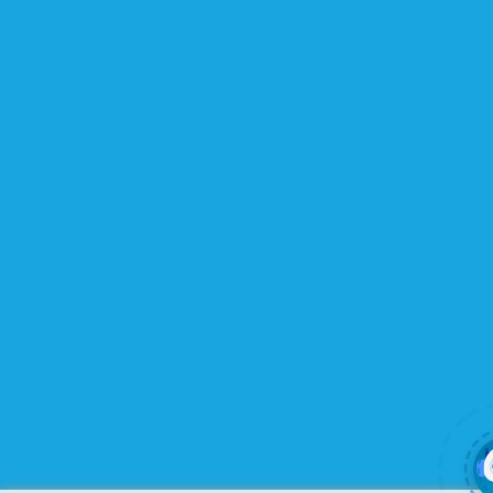
kế những Website đầu tiên, hay đã là một lập trình viên
chuyên nghiệp, nó vẫn thỏa mãn bạn dù là một người
khó tính.
Được cập nhật liên tục
Flatsome là sản phẩm bán chạy nhất của UX-Themes.
Vì thế, nó luôn được đầu tư và ưu ái cập nhật các tính
năng mới nhất, tốt nhất.
Flatsome còn hỗ trợ hơn 12 ngôn ngữ khác nhau, do đó
bạn có thể dịch Website ra hầu hết mọi ngôn ngữ mà
bạn muốn.