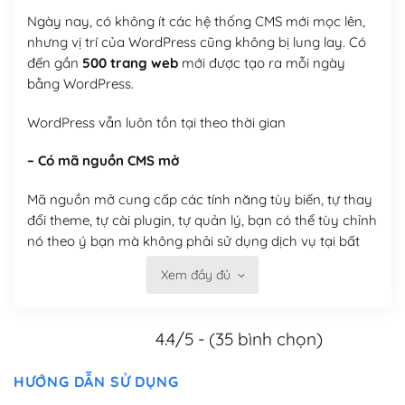
Ngày nay, có không ít các hệ thống CMS mới mọc lên,
nhưng vị trí của WordPress cũng không bị lung lay. Có
đến gần
500 trang web
mới được tạo ra mỗi ngày
bằng WordPress.
WordPress vẫn luôn tồn tại theo thời gian
– Có mã nguồn CMS mở
Mã nguồn mở cung cấp các tính năng tùy biến, tự thay
đổi theme, tự cài plugin, tự quản lý, bạn có thể tùy chỉnh
nó theo ý bạn mà không phải sử dụng dịch vụ tại bất
kỳ đơn vị nào.
Xem đầy đủ
Việc của bạn là đăng ký một tên miền và hosting để
chạy WordPress.
4.4/5 - (35 bình chọn)
Có thể tùy biến trên website WordPress
HƯỚNG DẪN SỬ DỤNG
– Thân thiện với công cụ tìm kiếm