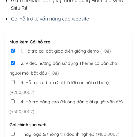
Giảm 50% khi đăng ký mới sử dụng Host của Web
Siêu Rẻ
Gói hỗ trợ tư vấn nâng cao website
Mua kèm Gói hỗ trợ
1. Hỗ trợ cài đặt giao diện giống demo
(+0₫)
2. Video hướng dẫn sử dụng Theme cơ bản cho
người mới bắt đầu
(+0₫)
3. Hỗ trợ cơ bản (Chỉ trả lời câu hỏi cơ bản)
(+200,000₫)
4. Hỗ trợ nâng cao (Hướng dẫn giải quyết vấn đề)
(+500,000₫)
Gói chỉnh sửa web
Thay logo & thông tin doanh nghiệp
(+100,000₫)