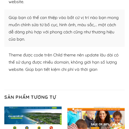
website.
nhiều plugin trả phí hoặc miễn phí.
Nhờ lượng người dùng đông đảo, thư viện themes và
Giúp bạn có thể can thiệp vào bất cứ vị trí nào bạn mong
plugin của WordPress rất phong phú. Bạn có thể thỏa
muốn chỉnh sửa từ bố cục, hình ảnh, màu sắc,… một cách
thích chọn lựa plugin và themes phù hợp cho mục đích
dễ dàng phù hợp với phong cách cũng như thương hiệu
lập website của mình.
của bạn.
WordPress đa dạng plugin và themes
Theme được code trên Child theme nên update lâu dài có
– Dễ sử dụng
thể sử dụng được nhiều domain, không giới hạn số lượng
website. Giúp bạn tiết kiệm chi phí và thời gian
Với mọi Hosting bất kỳ thì WordPress đều có thể dễ
dàng thiết lập vì thực tế nó đã cung cấp khoảng 60%
toàn bộ web.
SẢN PHẨM TƯƠNG TỰ
Và bạn có toàn quyền tự do khi quyết định nơi lưu trữ
trang web WordPress của bạn.
Dễ dàng lựa chọn Hosting cho website WordPress