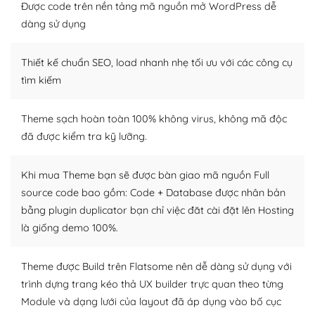
thiết kế tốt, bạn có thể tự sửa đổi. Nếu không bạn có thể
Được code trên nền tảng mã nguồn mở WordPress dễ
tìm kiếm chúng trên Internet hoặc nhờ chuyên gia.
dàng sử dụng
Dễ dàng tùy chỉnh trên WordPress
Thiết kế chuẩn SEO, load nhanh nhẹ tối ưu với các công cụ
– Sở hữu một cộng đồng lớn, sẵn sàng hỗ trợ
tìm kiếm
WordPress là nơi lưu trữ cho một diễn đàn cộng đồng
Theme sạch hoàn toàn 100% không virus, không mã độc
khổng lồ được kiểm duyệt bởi các nhân viên và những
đã được kiểm tra kỹ lưỡng.
người cuồng tín WordPress.
Nếu bạn gặp khó khăn, bạn có thể lên mạng và tìm
Khi mua Theme bạn sẽ được bàn giao mã nguồn Full
kiếm những cộng đồng WordPress, họ sẽ giúp bạn trả
source code bao gồm: Code + Database được nhân bản
lời, giải đáp vấn đề của bạn.
bằng plugin duplicator bạn chỉ việc đăt cài đặt lên Hosting
là giống demo 100%.
Cộng đồng sử dụng WordPress sẵn sàng hỗ trợ bạn
– Đa dạng plugin và themes
Theme được Build trên Flatsome nên dễ dàng sử dụng với
trình dựng trang kéo thả UX builder trực quan theo từng
Plugin mở rộng là thành phần cài đặt thêm vào
Module và dạng lưới của layout đã áp dụng vào bố cục
WordPress để tăng thêm các tính năng cần thiết. Có