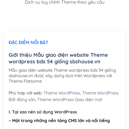
Dịch vụ tùy chỉnh Theme theo yêu cầu
Cài đặt SMTP Mail cho site Wordpress
(+100,000₫)
Thiết kế logo đơn giản để đăng web
(+300,000₫)
Chỉnh sửa site theo yêu cầu tuỳ chọn
(+2,000,000₫)
ĐẶC ĐIỂM NỔI BẬT
Mua thêm Host + Tên miền
Tên miền quốc tế .com .net .org (1 năm)
(+300,000₫)
Giới thiệu Mẫu giao diện website Theme
wordpress bds 54 giống sbshouse.vn
Tên miền Việt Nam .vn (1 năm)
(+550,000₫)
Mẫu giao diện website Theme wordpress bds 54 giống
Hosting 2GB SSD (1 năm)
(+450,000₫)
sbshouse.vn được xây dựng dựa trên Wordpress với
Theme Flatsome
Hosting 3GB SSD (1 năm)
(+550,000₫)
Phù hợp với web:
Theme WordPress
,
Theme WordPress
Hosting 5GB SSD (1 năm)
(+650,000₫)
Bất động sản
,
Theme WordPress Giao diện mới
Hosting 8GB SSD (1 năm)
(+950,000₫)
I. Tại sao nên sử dụng WordPress
– Một trong những nền tảng CMS lớn và nổi tiếng