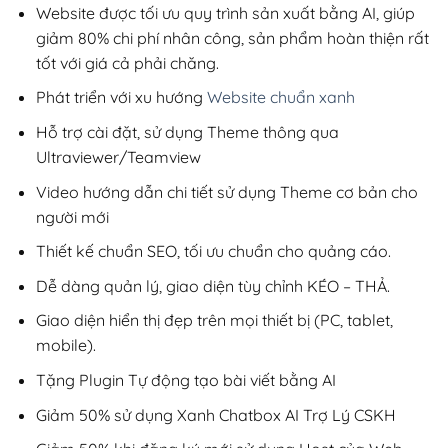
899,000₫.
Website được tối ưu quy trình sản xuất bằng AI, giúp
giảm 80% chi phí nhân công, sản phẩm hoàn thiện rất
tốt với giá cả phải chăng.
Phát triển với xu hướng
Website chuẩn xanh
Hỗ trợ cài đặt, sử dụng Theme thông qua
Ultraviewer/Teamview
Video hướng dẫn chi tiết sử dụng Theme cơ bản cho
người mới
Thiết kế chuẩn SEO, tối ưu chuẩn cho quảng cáo.
Dễ dàng quản lý, giao diện tùy chỉnh KÉO – THẢ.
Giao diện hiển thị đẹp trên mọi thiết bị (PC, tablet,
mobile).
Tặng Plugin Tự động tạo bài viết bằng AI
Giảm 50% sử dụng Xanh Chatbox AI Trợ Lý CSKH