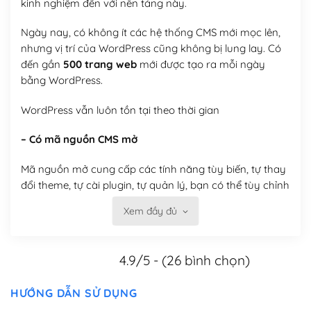
kinh nghiệm đến với nền tảng này.
Ngày nay, có không ít các hệ thống CMS mới mọc lên,
nhưng vị trí của WordPress cũng không bị lung lay. Có
đến gần
500 trang web
mới được tạo ra mỗi ngày
bằng WordPress.
WordPress vẫn luôn tồn tại theo thời gian
– Có mã nguồn CMS mở
Mã nguồn mở cung cấp các tính năng tùy biến, tự thay
đổi theme, tự cài plugin, tự quản lý, bạn có thể tùy chỉnh
nó theo ý bạn mà không phải sử dụng dịch vụ tại bất
Xem đầy đủ
kỳ đơn vị nào.
Việc của bạn là đăng ký một tên miền và hosting để
4.9/5 - (26 bình chọn)
chạy WordPress.
Có thể tùy biến trên website WordPress
HƯỚNG DẪN SỬ DỤNG