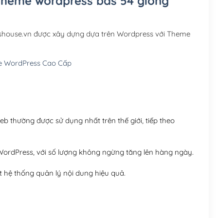
 Theme wordpress bds 54 giống
Hosting 3GB SSD (1 nă
Hosting 5GB SSD (1 nă
bshouse.vn được xây dựng dựa trên Wordpress với Theme
Hosting 8GB SSD (1 nă
 WordPress Cao Cấp
 thường được sử dụng nhất trên thế giới, tiếp theo
ordPress, với số lượng không ngừng tăng lên hàng ngày.
 hệ thống quản lý nội dung hiệu quả.