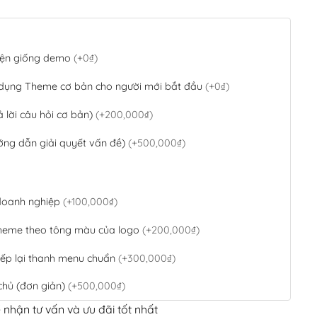
 diện giống demo
(+0₫)
 dụng Theme cơ bản cho người mới bắt đầu
(+0₫)
ả lời câu hỏi cơ bản)
(+200,000₫)
ớng dẫn giải quyết vấn đề)
(+500,000₫)
 doanh nghiệp
(+100,000₫)
theme theo tông màu của logo
(+200,000₫)
ếp lại thanh menu chuẩn
(+300,000₫)
chủ (đơn giản)
(+500,000₫)
 nhận tư vấn và ưu đãi tốt nhất
QR Code ngân hàng
(+100,000₫)