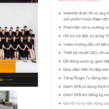
5,8
Website được tối ưu quy t
sản phẩm hoàn thiện rất t
Phát triển với xu hướng
We
Hỗ trợ cài đặt, sử dụng
Video hướng dẫn chi tiết
Thiết kế chuẩn SEO, tối 
Dễ dàng quản lý, giao di
Giao diện hiển thị đẹp trên
Tặng Plugin Tự động tạo b
Giảm 50% sử dụng Xanh C
Giảm 50% khi đăng ký mớ
Gói hỗ trợ tư vấn nâng ca