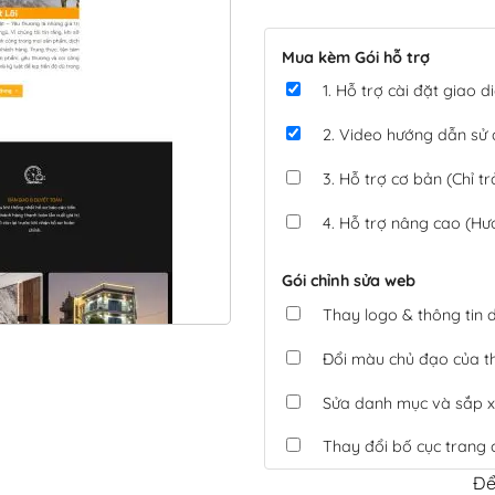
Mua kèm Gói hỗ trợ
1. Hỗ trợ cài đặt giao
2. Video hướng dẫn sử
3. Hỗ trợ cơ bản (Chỉ tr
4. Hỗ trợ nâng cao (Hư
Gói chỉnh sửa web
Thay logo & thông tin
Đổi màu chủ đạo của 
Sửa danh mục và sắp x
Thay đổi bố cục trang 
Để
Tích hợp thanh toán 