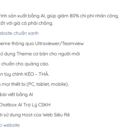
00,000₫.
là:
1,000,000₫.
rình sản xuất bằng AI, giúp giảm 80% chi phí nhân công,
ốt với giá cả phải chăng.
bsite chuẩn xanh
 Theme thông qua Ultraviewer/Teamview
 sử dụng Theme cơ bản cho người mới
ưu chuẩn cho quảng cáo.
ện tùy chỉnh KÉO – THẢ.
 mọi thiết bị (PC, tablet, mobile).
ài viết bằng AI
hatbox AI Trợ Lý CSKH
i sử dụng Host của Web Siêu Rẻ
o website