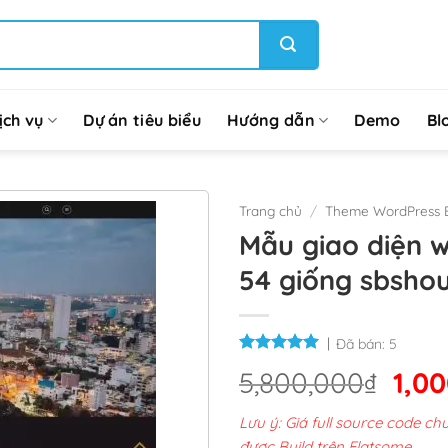
ịch vụ
Dự án tiêu biểu
Hướng dẫn
Demo
Bl
Trang chủ
/
Theme WordPress 
Mẫu giao diện 
54 giống sbsho
Đã bán:
5
Giá
5,800,000
₫
1,0
gốc
Lưu ý: Giá full source code 
là:
được Build trên Flatsome.