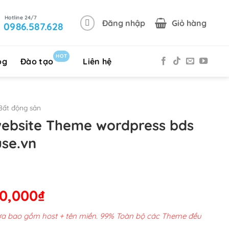
Đăng nhập
Giỏ hàng
0986.587.628
HOT
og
Đào tạo
Liên hệ
Bất động sản
website Theme wordpress bds
use.vn
Giá
00,000
₫
hiện
chưa bao gồm host + tên miền. 99% Toàn bộ các Theme đều
tại