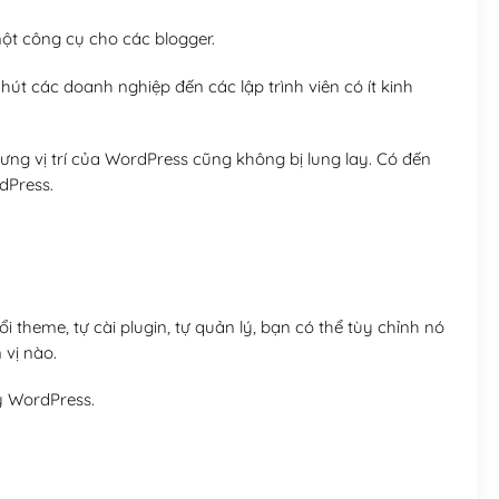
t công cụ cho các blogger.
út các doanh nghiệp đến các lập trình viên có ít kinh
ng vị trí của WordPress cũng không bị lung lay. Có đến
dPress.
 theme, tự cài plugin, tự quản lý, bạn có thể tùy chỉnh nó
 vị nào.
y WordPress.