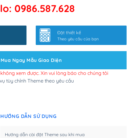
lo: 0986.587.628
 kết google, cập nhật sitemap
(+50,000₫)
nhanh
(+0₫)
Đặt thiết kế
ở slider chính
(+200,000₫)
Theo yêu cầu của bạn
 bộ site theo yêu cầu
(+150,000₫)
Mua Ngay Mẫu Giao Diện
 site Wordpress
(+100,000₫)
n để đăng web
(+300,000₫)
i không xem được. Xin vui lòng báo cho chúng tôi
 vụ tùy chỉnh Theme theo yêu cầu
u cầu tuỳ chọn
(+2,000,000₫)
.net .org (1 năm)
(+300,000₫)
HƯỚNG DẪN SỬ DỤNG
(1 năm)
(+550,000₫)
m)
(+450,000₫)
Hướng dẫn cài đặt Theme sau khi mua