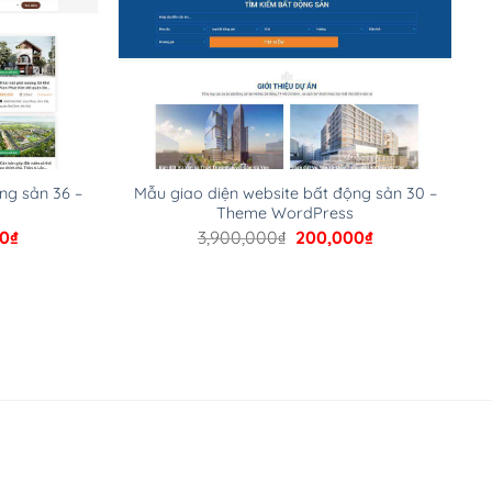
ng sản 36 –
Mẫu giao diện website bất động sản 30 –
Theme WordPress
Giá
Giá
Giá
00
₫
3,900,000
₫
200,000
₫
hiện
gốc
hiện
tại
là:
tại
00₫.
là:
3,900,000₫.
là:
200,000₫.
200,000₫.