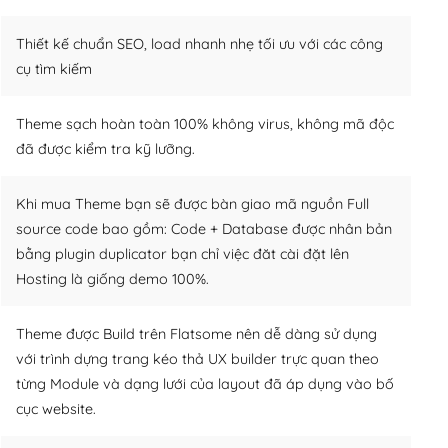
Thiết kế chuẩn SEO, load nhanh nhẹ tối ưu với các công
cụ tìm kiếm
Theme sạch hoàn toàn 100% không virus, không mã độc
đã được kiểm tra kỹ lưỡng.
Khi mua Theme bạn sẽ được bàn giao mã nguồn Full
source code bao gồm: Code + Database được nhân bản
bằng plugin duplicator bạn chỉ việc đăt cài đặt lên
Hosting là giống demo 100%.
Theme được Build trên Flatsome nên dễ dàng sử dụng
với trình dựng trang kéo thả UX builder trực quan theo
từng Module và dạng lưới của layout đã áp dụng vào bố
cục website.