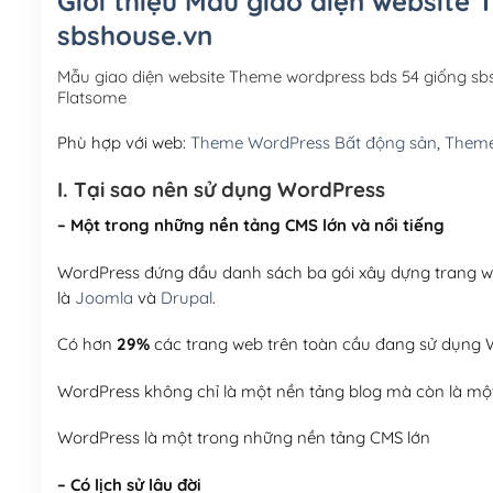
Giới thiệu Mẫu giao diện website
sbshouse.vn
Mẫu giao diện website Theme wordpress bds 54 giống s
Flatsome
Phù hợp với web:
Theme WordPress Bất động sản
,
Theme
I. Tại sao nên sử dụng WordPress
– Một trong những nền tảng CMS lớn và nổi tiếng
WordPress đứng đầu danh sách ba gói xây dựng trang web
là
Joomla
và
Drupal
.
Có hơn
29%
các trang web trên toàn cầu đang sử dụng W
WordPress không chỉ là một nền tảng blog mà còn là một
WordPress là một trong những nền tảng CMS lớn
– Có lịch sử lâu đời