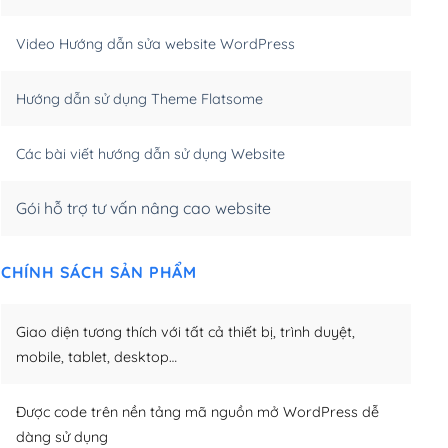
m)
(+550,000₫)
Video Hướng dẫn sửa website WordPress
m)
(+650,000₫)
Hướng dẫn sử dụng Theme Flatsome
m)
(+950,000₫)
Các bài viết hướng dẫn sử dụng Website
Gói hỗ trợ tư vấn nâng cao website
CHÍNH SÁCH SẢN PHẨM
Giao diện tương thích với tất cả thiết bị, trình duyệt,
mobile, tablet, desktop…
Được code trên nền tảng mã nguồn mở WordPress dễ
dàng sử dụng