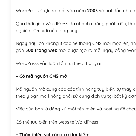
WordPress được ra mắt vào năm
2003
và bắt đầu như mộ
Qua thời gian WordPress đã nhanh chóng phát triển, thu h
nghiệm đến với nền tảng này.
Ngày nay, có không ít các hệ thống CMS mới mọc lên, như
gần
500 trang web
mới được tạo ra mỗi ngày bằng Wor
WordPress vẫn luôn tồn tại theo thời gian
– Có mã nguồn CMS mở
Mã nguồn mở cung cấp các tính năng tùy biến, tự thay đổi
theo ý bạn mà không phải sử dụng dịch vụ tại bất kỳ đơn
Việc của bạn là đăng ký một tên miền và hosting để chạ
Có thể tùy biến trên website WordPress
– Thân thiện với công cụ tìm kiếm