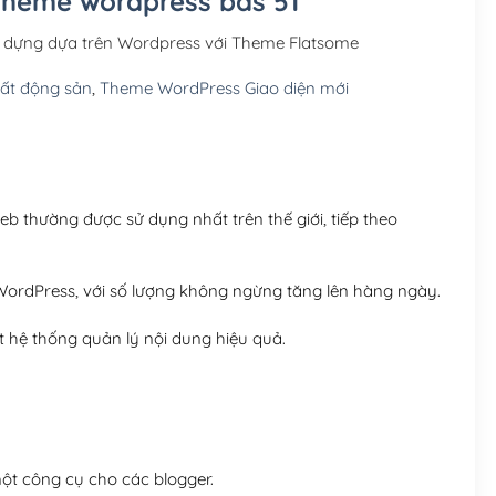
 Theme wordpress bds 51
Hosting 3GB SSD (1 nă
y dựng dựa trên Wordpress với Theme Flatsome
Hosting 5GB SSD (1 nă
ất động sản
,
Theme WordPress Giao diện mới
Hosting 8GB SSD (1 nă
 thường được sử dụng nhất trên thế giới, tiếp theo
ordPress, với số lượng không ngừng tăng lên hàng ngày.
 hệ thống quản lý nội dung hiệu quả.
t công cụ cho các blogger.