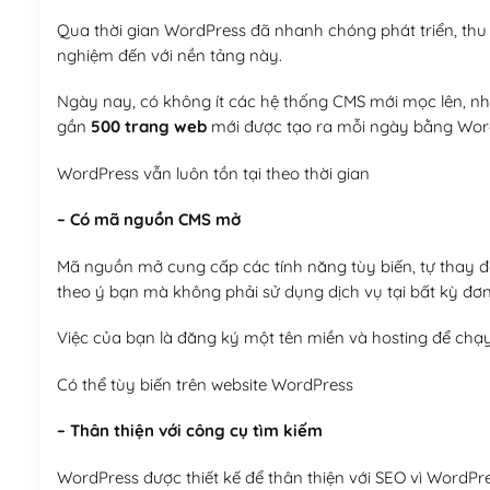
Qua thời gian WordPress đã nhanh chóng phát triển, thu h
nghiệm đến với nền tảng này.
Ngày nay, có không ít các hệ thống CMS mới mọc lên, như
gần
500 trang web
mới được tạo ra mỗi ngày bằng Wor
WordPress vẫn luôn tồn tại theo thời gian
– Có mã nguồn CMS mở
Mã nguồn mở cung cấp các tính năng tùy biến, tự thay đổi
theo ý bạn mà không phải sử dụng dịch vụ tại bất kỳ đơn
Việc của bạn là đăng ký một tên miền và hosting để chạ
Có thể tùy biến trên website WordPress
– Thân thiện với công cụ tìm kiếm
WordPress được thiết kế để thân thiện với SEO vì WordPr