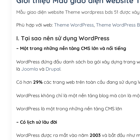
Giới thiệu Mẫu giao diện website
Mẫu giao diện website Theme wordpress bds 51 được xâ
Phù hợp với web:
Theme WordPress
,
Theme WordPress B
I. Tại sao nên sử dụng WordPress
– Một trong những nền tảng CMS lớn và nổi tiếng
WordPress đứng đầu danh sách ba gói xây dựng trang web
là
Joomla
và
Drupal
.
Có hơn
29%
các trang web trên toàn cầu đang sử dụng W
WordPress không chỉ là một nền tảng blog mà còn là một
WordPress là một trong những nền tảng CMS lớn
– Có lịch sử lâu đời
WordPress được ra mắt vào năm
2003
và bắt đầu như mộ