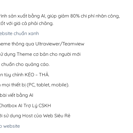
00,000₫.
là:
200,000₫.
rình sản xuất bằng AI, giúp giảm 80% chi phí nhân công,
ốt với giá cả phải chăng.
bsite chuẩn xanh
 Theme thông qua Ultraviewer/Teamview
 sử dụng Theme cơ bản cho người mới
ưu chuẩn cho quảng cáo.
ện tùy chỉnh KÉO – THẢ.
 mọi thiết bị (PC, tablet, mobile).
ài viết bằng AI
hatbox AI Trợ Lý CSKH
i sử dụng Host của Web Siêu Rẻ
o website