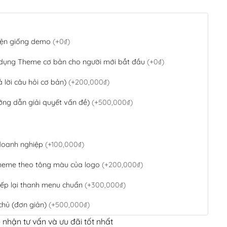
 diện giống demo
(+0₫)
 dụng Theme cơ bản cho người mới bắt đầu
(+0₫)
ả lời câu hỏi cơ bản)
(+200,000₫)
ớng dẫn giải quyết vấn đề)
(+500,000₫)
 doanh nghiệp
(+100,000₫)
theme theo tông màu của logo
(+200,000₫)
ếp lại thanh menu chuẩn
(+300,000₫)
chủ (đơn giản)
(+500,000₫)
 nhận tư vấn và ưu đãi tốt nhất
QR Code ngân hàng
(+100,000₫)