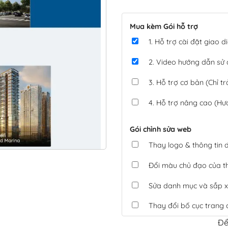
Mua kèm Gói hỗ trợ
1. Hỗ trợ cài đặt giao
2. Video hướng dẫn sử
3. Hỗ trợ cơ bản (Chỉ tr
4. Hỗ trợ nâng cao (Hư
Gói chỉnh sửa web
Thay logo & thông tin
Đổi màu chủ đạo của 
Sửa danh mục và sắp x
Thay đổi bố cục trang 
Để
Tích hợp thanh toán 