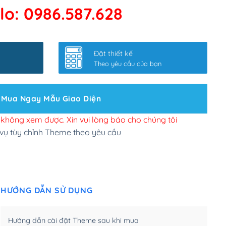
lo: 0986.587.628
 kết google, cập nhật sitemap
(+50,000₫)
nhanh
(+0₫)
Đặt thiết kế
ở slider chính
(+200,000₫)
Theo yêu cầu của bạn
 bộ site theo yêu cầu
(+150,000₫)
Mua Ngay Mẫu Giao Diện
 site Wordpress
(+100,000₫)
n để đăng web
(+300,000₫)
i không xem được. Xin vui lòng báo cho chúng tôi
 vụ tùy chỉnh Theme theo yêu cầu
u cầu tuỳ chọn
(+2,000,000₫)
.net .org (1 năm)
(+300,000₫)
HƯỚNG DẪN SỬ DỤNG
(1 năm)
(+550,000₫)
m)
(+450,000₫)
Hướng dẫn cài đặt Theme sau khi mua