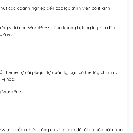
út các doanh nghiệp đến các lập trình viên có ít kinh
ng vị trí của WordPress cũng không bị lung lay. Có đến
dPress.
 theme, tự cài plugin, tự quản lý, bạn có thể tùy chỉnh nó
 vị nào.
y WordPress.
ess bao gồm nhiều công cụ và plugin để tối ưu hóa nội dung