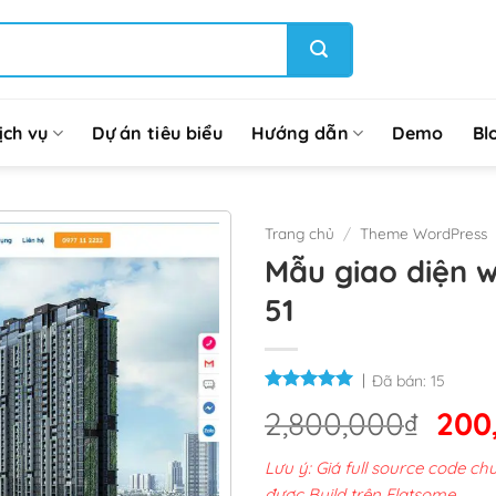
ịch vụ
Dự án tiêu biểu
Hướng dẫn
Demo
Bl
Trang chủ
/
Theme WordPress
Mẫu giao diện 
51
Đã bán:
15
Giá
2,800,000
₫
200
gốc
Lưu ý: Giá full source code 
là:
được Build trên Flatsome.