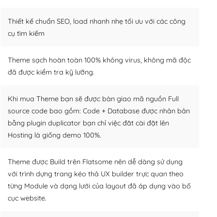
Thiết kế chuẩn SEO, load nhanh nhẹ tối ưu với các công
cụ tìm kiếm
Theme sạch hoàn toàn 100% không virus, không mã độc
đã được kiểm tra kỹ lưỡng.
Khi mua Theme bạn sẽ được bàn giao mã nguồn Full
source code bao gồm: Code + Database được nhân bản
bằng plugin duplicator bạn chỉ việc đăt cài đặt lên
Hosting là giống demo 100%.
Theme được Build trên Flatsome nên dễ dàng sử dụng
với trình dựng trang kéo thả UX builder trực quan theo
từng Module và dạng lưới của layout đã áp dụng vào bố
cục website.