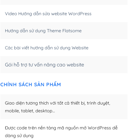
m)
(+550,000₫)
Video Hướng dẫn sửa website WordPress
m)
(+650,000₫)
Hướng dẫn sử dụng Theme Flatsome
m)
(+950,000₫)
Các bài viết hướng dẫn sử dụng Website
Gói hỗ trợ tư vấn nâng cao website
CHÍNH SÁCH SẢN PHẨM
Giao diện tương thích với tất cả thiết bị, trình duyệt,
mobile, tablet, desktop…
Được code trên nền tảng mã nguồn mở WordPress dễ
dàng sử dụng