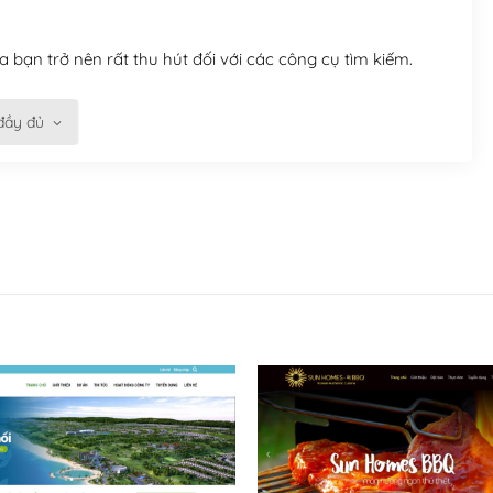
 bạn trở nên rất thu hút đối với các công cụ tìm kiếm.
đầy đủ
n trở nên dễ dàng và nhanh chóng. Với kho Theme
ở nên hấp dẫn và đơn giản hơn.
kế tốt, bạn có thể tự sửa đổi. Nếu không bạn có thể tìm
ổng lồ được kiểm duyệt bởi các nhân viên và những người