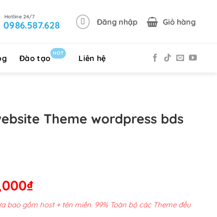
Đăng nhập
Giỏ hàng
0986.587.628
HOT
og
Đào tạo
Liên hệ
website Theme wordpress bds
Giá
,000
₫
hiện
chưa bao gồm host + tên miền. 99% Toàn bộ các Theme đều
tại