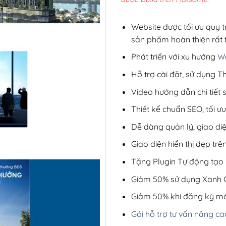
2,8
Website được tối ưu quy t
sản phẩm hoàn thiện rất t
Phát triển với xu hướng
We
Hỗ trợ cài đặt, sử dụng
Video hướng dẫn chi tiết
Thiết kế chuẩn SEO, tối 
Dễ dàng quản lý, giao di
Giao diện hiển thị đẹp trên
Tặng Plugin Tự động tạo b
Giảm 50% sử dụng Xanh C
Giảm 50% khi đăng ký mớ
Gói hỗ trợ tư vấn nâng ca