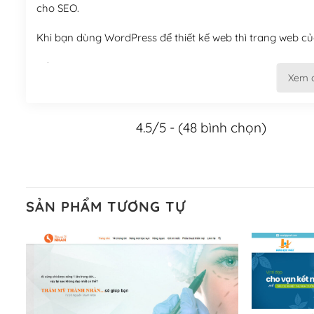
cho SEO.
Khi bạn dùng WordPress để thiết kế web thì trang web của
Tối ưu hóa công cụ tìm kiếm
Xem 
– Dễ dàng tùy chỉnh, sửa chữa
4.5/5 - (48 bình chọn)
Khi bạn sử dụng WordPress, thì vấn đề giao diện của bạ
WordPress đa dạng sẽ giúp việc thực hiện các thiết kế tr
Nếu bạn có các kỹ thuật cơ bản với một theme được thiết 
kiếm chúng trên Internet hoặc nhờ chuyên gia.
SẢN PHẨM TƯƠNG TỰ
Dễ dàng tùy chỉnh trên WordPress
– Sở hữu một cộng đồng lớn, sẵn sàng hỗ trợ
WordPress là nơi lưu trữ cho một diễn đàn cộng đồng kh
cuồng tín WordPress.