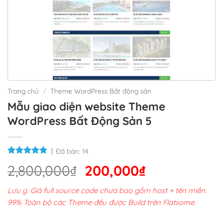
Trang chủ
/
Theme WordPress Bất động sản
Mẫu giao diện website Theme
WordPress Bất Động Sản 5
Đã bán:
14
Giá
Giá
2,800,000
₫
200,000
₫
gốc
hiện
Lưu ý: Giá full source code chưa bao gồm host + tên miền.
là:
tại
99% Toàn bộ các Theme đều được Build trên Flatsome.
2,800,000₫.
là: