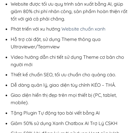
200,000₫.
Website được tối ưu quy trình sản xuất bằng AI, giúp
giảm 80% chi phí nhân công, sản phẩm hoàn thiện rất
tốt với giá cả phải chăng.
Phát triển với xu hướng
Website chuẩn xanh
Hỗ trợ cài đặt, sử dụng Theme thông qua
Ultraviewer/Teamview
Video hướng dẫn chi tiết sử dụng Theme cơ bản cho
người mới
Thiết kế chuẩn SEO, tối ưu chuẩn cho quảng cáo.
Dễ dàng quản lý, giao diện tùy chỉnh KÉO – THẢ.
Giao diện hiển thị đẹp trên mọi thiết bị (PC, tablet,
mobile).
Tặng Plugin Tự động tạo bài viết bằng AI
Giảm 50% sử dụng Xanh Chatbox AI Trợ Lý CSKH