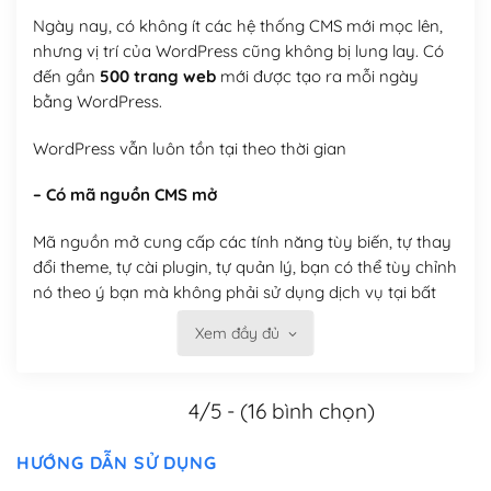
Ngày nay, có không ít các hệ thống CMS mới mọc lên,
nhưng vị trí của WordPress cũng không bị lung lay. Có
đến gần
500 trang web
mới được tạo ra mỗi ngày
bằng WordPress.
WordPress vẫn luôn tồn tại theo thời gian
– Có mã nguồn CMS mở
Mã nguồn mở cung cấp các tính năng tùy biến, tự thay
đổi theme, tự cài plugin, tự quản lý, bạn có thể tùy chỉnh
nó theo ý bạn mà không phải sử dụng dịch vụ tại bất
kỳ đơn vị nào.
Xem đầy đủ
Việc của bạn là đăng ký một tên miền và hosting để
chạy WordPress.
4/5 - (16 bình chọn)
Có thể tùy biến trên website WordPress
HƯỚNG DẪN SỬ DỤNG
– Thân thiện với công cụ tìm kiếm