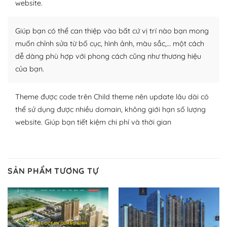
website.
Nhờ lượng người dùng đông đảo, thư viện themes và
plugin của WordPress rất phong phú. Bạn có thể thỏa
Giúp bạn có thể can thiệp vào bất cứ vị trí nào bạn mong
thích chọn lựa plugin và themes phù hợp cho mục đích
muốn chỉnh sửa từ bố cục, hình ảnh, màu sắc,… một cách
lập website của mình.
dễ dàng phù hợp với phong cách cũng như thương hiệu
của bạn.
WordPress đa dạng plugin và themes
– Dễ sử dụng
Theme được code trên Child theme nên update lâu dài có
thể sử dụng được nhiều domain, không giới hạn số lượng
Với mọi Hosting bất kỳ thì WordPress đều có thể dễ
website. Giúp bạn tiết kiệm chi phí và thời gian
dàng thiết lập vì thực tế nó đã cung cấp khoảng 60%
toàn bộ web.
Và bạn có toàn quyền tự do khi quyết định nơi lưu trữ
SẢN PHẨM TƯƠNG TỰ
trang web WordPress của bạn.
Dễ dàng lựa chọn Hosting cho website WordPress
– Bảo mật cực tốt