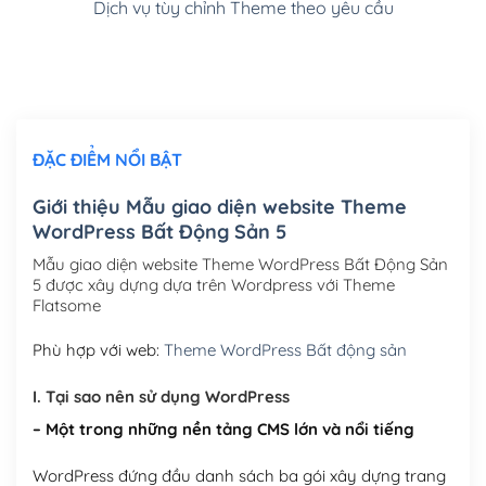
Dịch vụ tùy chỉnh Theme theo yêu cầu
Cài đặt SMTP Mail cho site Wordpress
(+100,000₫)
Thiết kế logo đơn giản để đăng web
(+300,000₫)
Chỉnh sửa site theo yêu cầu tuỳ chọn
(+2,000,000₫)
ĐẶC ĐIỂM NỔI BẬT
Mua thêm Host + Tên miền
Tên miền quốc tế .com .net .org (1 năm)
(+300,000₫)
Giới thiệu Mẫu giao diện website Theme
WordPress Bất Động Sản 5
Tên miền Việt Nam .vn (1 năm)
(+550,000₫)
Mẫu giao diện website Theme WordPress Bất Động Sản
Hosting 2GB SSD (1 năm)
(+450,000₫)
5 được xây dựng dựa trên Wordpress với Theme
Flatsome
Hosting 3GB SSD (1 năm)
(+550,000₫)
Phù hợp với web:
Theme WordPress Bất động sản
Hosting 5GB SSD (1 năm)
(+650,000₫)
I. Tại sao nên sử dụng WordPress
Hosting 8GB SSD (1 năm)
(+950,000₫)
– Một trong những nền tảng CMS lớn và nổi tiếng
WordPress đứng đầu danh sách ba gói xây dựng trang