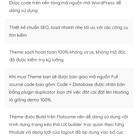
tìm kiếm chúng trên Internet hoặc nhờ chuyên gia.
Được code trên nền tảng mã nguồn mở WordPress dễ
dàng sử dụng
Dễ dàng tùy chỉnh trên WordPress
Thiết kế chuẩn SEO, load nhanh nhẹ tối ưu với các công cụ
– Sở hữu một cộng đồng lớn, sẵn sàng hỗ trợ
tìm kiếm
WordPress là nơi lưu trữ cho một diễn đàn cộng đồng
khổng lồ được kiểm duyệt bởi các nhân viên và những
Theme sạch hoàn toàn 100% không virus, không mã độc
người cuồng tín WordPress.
đã được kiểm tra kỹ lưỡng.
Nếu bạn gặp khó khăn, bạn có thể lên mạng và tìm
kiếm những cộng đồng WordPress, họ sẽ giúp bạn trả
Khi mua Theme bạn sẽ được bàn giao mã nguồn Full
lời, giải đáp vấn đề của bạn.
source code bao gồm: Code + Database được nhân bản
bằng plugin duplicator bạn chỉ việc đăt cài đặt lên Hosting
Cộng đồng sử dụng WordPress sẵn sàng hỗ trợ bạn
là giống demo 100%.
– Đa dạng plugin và themes
Theme được Build trên Flatsome nên dễ dàng sử dụng với
Plugin mở rộng là thành phần cài đặt thêm vào
trình dựng trang kéo thả UX builder trực quan theo từng
WordPress để tăng thêm các tính năng cần thiết. Có
Module và dạng lưới của layout đã áp dụng vào bố cục
nhiều plugin trả phí hoặc miễn phí.