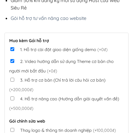
Giảm 50% khi đăng ký mới sử dụng Host của Web
Siêu Rẻ
Gói hỗ trợ tư vấn nâng cao website
Mua kèm Gói hỗ trợ
1. Hỗ trợ cài đặt giao diện giống demo
(+0₫)
2. Video hướng dẫn sử dụng Theme cơ bản cho
người mới bắt đầu
(+0₫)
3. Hỗ trợ cơ bản (Chỉ trả lời câu hỏi cơ bản)
(+200,000₫)
4. Hỗ trợ nâng cao (Hướng dẫn giải quyết vấn đề)
(+500,000₫)
Gói chỉnh sửa web
Thay logo & thông tin doanh nghiệp
(+100,000₫)