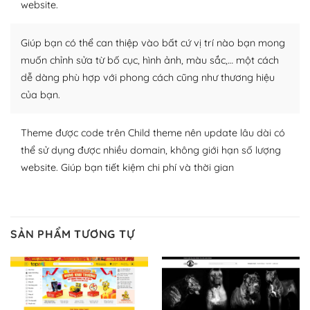
website.
WordPress để tăng thêm các tính năng cần thiết. Có
nhiều plugin trả phí hoặc miễn phí.
Giúp bạn có thể can thiệp vào bất cứ vị trí nào bạn mong
Nhờ lượng người dùng đông đảo, thư viện themes và
muốn chỉnh sửa từ bố cục, hình ảnh, màu sắc,… một cách
plugin của WordPress rất phong phú. Bạn có thể thỏa
dễ dàng phù hợp với phong cách cũng như thương hiệu
thích chọn lựa plugin và themes phù hợp cho mục đích
của bạn.
lập website của mình.
Theme được code trên Child theme nên update lâu dài có
WordPress đa dạng plugin và themes
thể sử dụng được nhiều domain, không giới hạn số lượng
– Dễ sử dụng
website. Giúp bạn tiết kiệm chi phí và thời gian
Với mọi Hosting bất kỳ thì WordPress đều có thể dễ
dàng thiết lập vì thực tế nó đã cung cấp khoảng 60%
toàn bộ web.
SẢN PHẨM TƯƠNG TỰ
Và bạn có toàn quyền tự do khi quyết định nơi lưu trữ
trang web WordPress của bạn.
Dễ dàng lựa chọn Hosting cho website WordPress