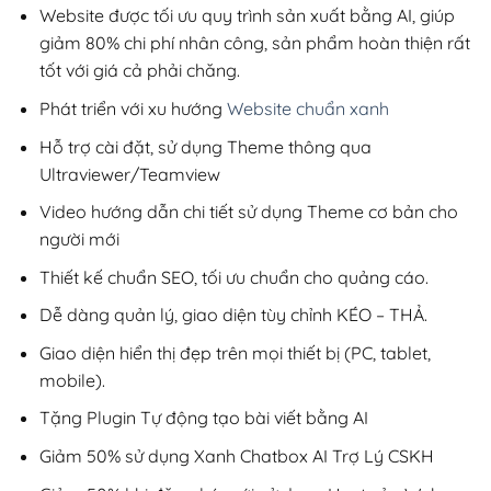
1,199,000₫.
Website được tối ưu quy trình sản xuất bằng AI, giúp
giảm 80% chi phí nhân công, sản phẩm hoàn thiện rất
tốt với giá cả phải chăng.
Phát triển với xu hướng
Website chuẩn xanh
Hỗ trợ cài đặt, sử dụng Theme thông qua
Ultraviewer/Teamview
Video hướng dẫn chi tiết sử dụng Theme cơ bản cho
người mới
Thiết kế chuẩn SEO, tối ưu chuẩn cho quảng cáo.
Dễ dàng quản lý, giao diện tùy chỉnh KÉO – THẢ.
Giao diện hiển thị đẹp trên mọi thiết bị (PC, tablet,
mobile).
Tặng Plugin Tự động tạo bài viết bằng AI
Giảm 50% sử dụng Xanh Chatbox AI Trợ Lý CSKH