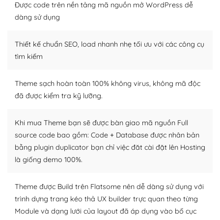
Nếu bạn có các kỹ thuật cơ bản với một theme được
Được code trên nền tảng mã nguồn mở WordPress dễ
thiết kế tốt, bạn có thể tự sửa đổi. Nếu không bạn có thể
dàng sử dụng
tìm kiếm chúng trên Internet hoặc nhờ chuyên gia.
Thiết kế chuẩn SEO, load nhanh nhẹ tối ưu với các công cụ
Dễ dàng tùy chỉnh trên WordPress
tìm kiếm
– Sở hữu một cộng đồng lớn, sẵn sàng hỗ trợ
Theme sạch hoàn toàn 100% không virus, không mã độc
WordPress là nơi lưu trữ cho một diễn đàn cộng đồng
đã được kiểm tra kỹ lưỡng.
khổng lồ được kiểm duyệt bởi các nhân viên và những
người cuồng tín WordPress.
Khi mua Theme bạn sẽ được bàn giao mã nguồn Full
Nếu bạn gặp khó khăn, bạn có thể lên mạng và tìm
source code bao gồm: Code + Database được nhân bản
kiếm những cộng đồng WordPress, họ sẽ giúp bạn trả
bằng plugin duplicator bạn chỉ việc đăt cài đặt lên Hosting
lời, giải đáp vấn đề của bạn.
là giống demo 100%.
Cộng đồng sử dụng WordPress sẵn sàng hỗ trợ bạn
Theme được Build trên Flatsome nên dễ dàng sử dụng với
– Đa dạng plugin và themes
trình dựng trang kéo thả UX builder trực quan theo từng
Module và dạng lưới của layout đã áp dụng vào bố cục
Plugin mở rộng là thành phần cài đặt thêm vào