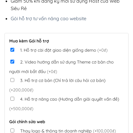
Giảm 50% khi đăng ký mới sử dụng Host của Web
Siêu Rẻ
Gói hỗ trợ tư vấn nâng cao website
Mua kèm Gói hỗ trợ
1. Hỗ trợ cài đặt giao diện giống demo
(+0₫)
2. Video hướng dẫn sử dụng Theme cơ bản cho
người mới bắt đầu
(+0₫)
3. Hỗ trợ cơ bản (Chỉ trả lời câu hỏi cơ bản)
(+200,000₫)
4. Hỗ trợ nâng cao (Hướng dẫn giải quyết vấn đề)
(+500,000₫)
Gói chỉnh sửa web
Thay logo & thông tin doanh nghiệp
(+100,000₫)