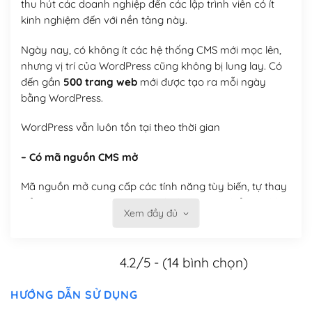
thu hút các doanh nghiệp đến các lập trình viên có ít
kinh nghiệm đến với nền tảng này.
Ngày nay, có không ít các hệ thống CMS mới mọc lên,
nhưng vị trí của WordPress cũng không bị lung lay. Có
đến gần
500 trang web
mới được tạo ra mỗi ngày
bằng WordPress.
WordPress vẫn luôn tồn tại theo thời gian
– Có mã nguồn CMS mở
Mã nguồn mở cung cấp các tính năng tùy biến, tự thay
đổi theme, tự cài plugin, tự quản lý, bạn có thể tùy chỉnh
Xem đầy đủ
nó theo ý bạn mà không phải sử dụng dịch vụ tại bất
kỳ đơn vị nào.
4.2/5 - (14 bình chọn)
Việc của bạn là đăng ký một tên miền và hosting để
chạy WordPress.
HƯỚNG DẪN SỬ DỤNG
Có thể tùy biến trên website WordPress