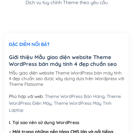
Dịch vụ tùy chỉnh Theme theo yêu cầu
Cài đặt SMTP Mail cho site Wordpress
(+100,000₫)
Thiết kế logo đơn giản để đăng web
(+300,000₫)
Chỉnh sửa site theo yêu cầu tuỳ chọn
(+2,000,000₫)
ĐẶC ĐIỂM NỔI BẬT
Mua thêm Host + Tên miền
Tên miền quốc tế .com .net .org (1 năm)
(+300,000₫)
Giới thiệu Mẫu giao diện website Theme
WordPress bán máy tính 4 đẹp chuẩn seo
Tên miền Việt Nam .vn (1 năm)
(+550,000₫)
Mẫu giao diện website Theme WordPress bán máy tính
Hosting 2GB SSD (1 năm)
(+450,000₫)
4 đẹp chuẩn seo được xây dựng dựa trên Wordpress với
Theme Flatsome
Hosting 3GB SSD (1 năm)
(+550,000₫)
Phù hợp với web:
Theme WordPress Bán Hàng
,
Theme
Hosting 5GB SSD (1 năm)
(+650,000₫)
WordPress Điện Máy
,
Theme WordPress Máy Tính
Laptop
Hosting 8GB SSD (1 năm)
(+950,000₫)
I. Tại sao nên sử dụng WordPress
– Một trong những nền tảng CMS lớn và nổi tiếng