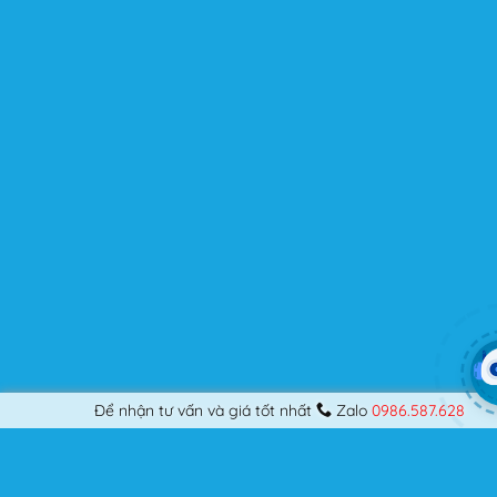
Flatsome là gì mà có thể đáp ứng mọi nhu cầu của
người dùng? Nếu bạn là một Designer mới bắt đầu thiết
kế những Website đầu tiên, hay đã là một lập trình viên
chuyên nghiệp, nó vẫn thỏa mãn bạn dù là một người
khó tính.
Được cập nhật liên tục
Flatsome là sản phẩm bán chạy nhất của UX-Themes.
Vì thế, nó luôn được đầu tư và ưu ái cập nhật các tính
năng mới nhất, tốt nhất.
Flatsome còn hỗ trợ hơn 12 ngôn ngữ khác nhau, do đó
bạn có thể dịch Website ra hầu hết mọi ngôn ngữ mà
bạn muốn.