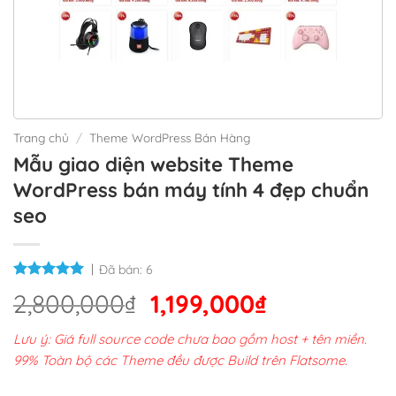
Trang chủ
/
Theme WordPress Bán Hàng
Mẫu giao diện website Theme
WordPress bán máy tính 4 đẹp chuẩn
seo
Đã bán:
6
Giá
Giá
2,800,000
₫
1,199,000
₫
gốc
hiện
Lưu ý: Giá full source code chưa bao gồm host + tên miền.
là:
tại
99% Toàn bộ các Theme đều được Build trên Flatsome.
2,800,000₫.
là: