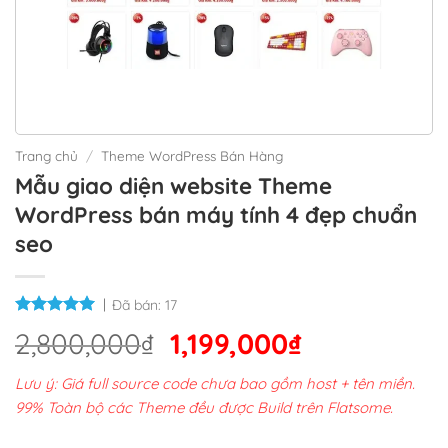
Trang chủ
/
Theme WordPress Bán Hàng
Mẫu giao diện website Theme
WordPress bán máy tính 4 đẹp chuẩn
seo
Đã bán:
17
Giá
Giá
2,800,000
₫
1,199,000
₫
gốc
hiện
Lưu ý: Giá full source code chưa bao gồm host + tên miền.
là:
tại
99% Toàn bộ các Theme đều được Build trên Flatsome.
2,800,000₫.
là: