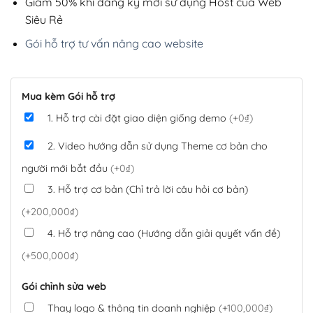
Giảm 50% khi đăng ký mới sử dụng Host của Web
Siêu Rẻ
Gói hỗ trợ tư vấn nâng cao website
Mua kèm Gói hỗ trợ
1. Hỗ trợ cài đặt giao diện giống demo
(+0₫)
2. Video hướng dẫn sử dụng Theme cơ bản cho
người mới bắt đầu
(+0₫)
3. Hỗ trợ cơ bản (Chỉ trả lời câu hỏi cơ bản)
(+200,000₫)
4. Hỗ trợ nâng cao (Hướng dẫn giải quyết vấn đề)
(+500,000₫)
Gói chỉnh sửa web
Thay logo & thông tin doanh nghiệp
(+100,000₫)