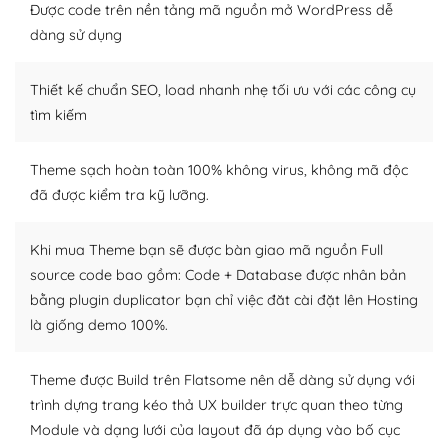
Nếu bạn có các kỹ thuật cơ bản với một theme được
Được code trên nền tảng mã nguồn mở WordPress dễ
thiết kế tốt, bạn có thể tự sửa đổi. Nếu không bạn có thể
dàng sử dụng
tìm kiếm chúng trên Internet hoặc nhờ chuyên gia.
Thiết kế chuẩn SEO, load nhanh nhẹ tối ưu với các công cụ
Dễ dàng tùy chỉnh trên WordPress
tìm kiếm
– Sở hữu một cộng đồng lớn, sẵn sàng hỗ trợ
Theme sạch hoàn toàn 100% không virus, không mã độc
WordPress là nơi lưu trữ cho một diễn đàn cộng đồng
đã được kiểm tra kỹ lưỡng.
khổng lồ được kiểm duyệt bởi các nhân viên và những
người cuồng tín WordPress.
Khi mua Theme bạn sẽ được bàn giao mã nguồn Full
Nếu bạn gặp khó khăn, bạn có thể lên mạng và tìm
source code bao gồm: Code + Database được nhân bản
kiếm những cộng đồng WordPress, họ sẽ giúp bạn trả
bằng plugin duplicator bạn chỉ việc đăt cài đặt lên Hosting
lời, giải đáp vấn đề của bạn.
là giống demo 100%.
Cộng đồng sử dụng WordPress sẵn sàng hỗ trợ bạn
Theme được Build trên Flatsome nên dễ dàng sử dụng với
– Đa dạng plugin và themes
trình dựng trang kéo thả UX builder trực quan theo từng
Module và dạng lưới của layout đã áp dụng vào bố cục
Plugin mở rộng là thành phần cài đặt thêm vào