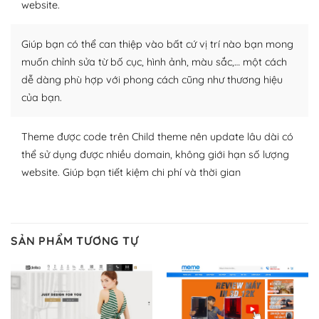
website.
WordPress để tăng thêm các tính năng cần thiết. Có
nhiều plugin trả phí hoặc miễn phí.
Giúp bạn có thể can thiệp vào bất cứ vị trí nào bạn mong
Nhờ lượng người dùng đông đảo, thư viện themes và
muốn chỉnh sửa từ bố cục, hình ảnh, màu sắc,… một cách
plugin của WordPress rất phong phú. Bạn có thể thỏa
dễ dàng phù hợp với phong cách cũng như thương hiệu
thích chọn lựa plugin và themes phù hợp cho mục đích
của bạn.
lập website của mình.
Theme được code trên Child theme nên update lâu dài có
WordPress đa dạng plugin và themes
thể sử dụng được nhiều domain, không giới hạn số lượng
– Dễ sử dụng
website. Giúp bạn tiết kiệm chi phí và thời gian
Với mọi Hosting bất kỳ thì WordPress đều có thể dễ
dàng thiết lập vì thực tế nó đã cung cấp khoảng 60%
toàn bộ web.
SẢN PHẨM TƯƠNG TỰ
Và bạn có toàn quyền tự do khi quyết định nơi lưu trữ
trang web WordPress của bạn.
Dễ dàng lựa chọn Hosting cho website WordPress