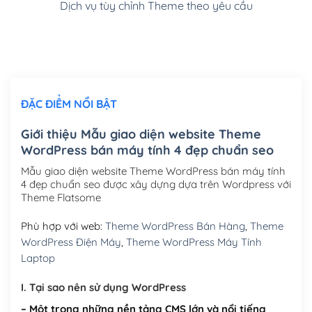
Dịch vụ tùy chỉnh Theme theo yêu cầu
Cài đặt SMTP Mail cho site Wordpress
(+100,000₫)
Thiết kế logo đơn giản để đăng web
(+300,000₫)
Chỉnh sửa site theo yêu cầu tuỳ chọn
(+2,000,000₫)
ĐẶC ĐIỂM NỔI BẬT
Mua thêm Host + Tên miền
Tên miền quốc tế .com .net .org (1 năm)
(+300,000₫)
Giới thiệu Mẫu giao diện website Theme
WordPress bán máy tính 4 đẹp chuẩn seo
Tên miền Việt Nam .vn (1 năm)
(+550,000₫)
Mẫu giao diện website Theme WordPress bán máy tính
Hosting 2GB SSD (1 năm)
(+450,000₫)
4 đẹp chuẩn seo được xây dựng dựa trên Wordpress với
Theme Flatsome
Hosting 3GB SSD (1 năm)
(+550,000₫)
Phù hợp với web:
Theme WordPress Bán Hàng
,
Theme
Hosting 5GB SSD (1 năm)
(+650,000₫)
WordPress Điện Máy
,
Theme WordPress Máy Tính
Laptop
Hosting 8GB SSD (1 năm)
(+950,000₫)
I. Tại sao nên sử dụng WordPress
– Một trong những nền tảng CMS lớn và nổi tiếng