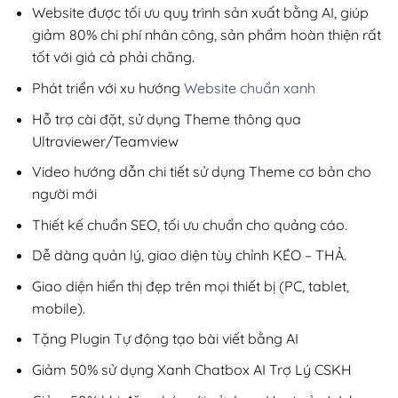
1,199,000₫.
Website được tối ưu quy trình sản xuất bằng AI, giúp
giảm 80% chi phí nhân công, sản phẩm hoàn thiện rất
tốt với giá cả phải chăng.
Phát triển với xu hướng
Website chuẩn xanh
Hỗ trợ cài đặt, sử dụng Theme thông qua
Ultraviewer/Teamview
Video hướng dẫn chi tiết sử dụng Theme cơ bản cho
người mới
Thiết kế chuẩn SEO, tối ưu chuẩn cho quảng cáo.
Dễ dàng quản lý, giao diện tùy chỉnh KÉO – THẢ.
Giao diện hiển thị đẹp trên mọi thiết bị (PC, tablet,
mobile).
Tặng Plugin Tự động tạo bài viết bằng AI
Giảm 50% sử dụng Xanh Chatbox AI Trợ Lý CSKH