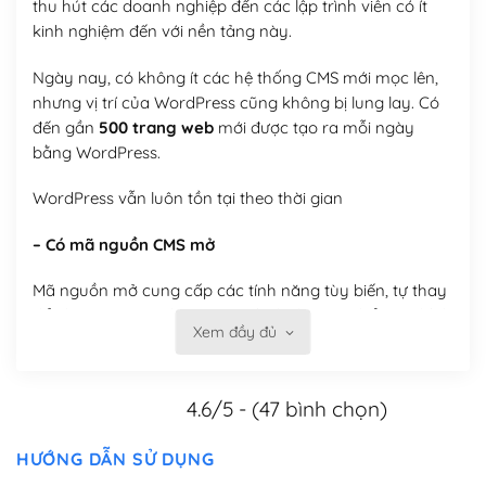
thu hút các doanh nghiệp đến các lập trình viên có ít
kinh nghiệm đến với nền tảng này.
Ngày nay, có không ít các hệ thống CMS mới mọc lên,
nhưng vị trí của WordPress cũng không bị lung lay. Có
đến gần
500 trang web
mới được tạo ra mỗi ngày
bằng WordPress.
WordPress vẫn luôn tồn tại theo thời gian
– Có mã nguồn CMS mở
Mã nguồn mở cung cấp các tính năng tùy biến, tự thay
đổi theme, tự cài plugin, tự quản lý, bạn có thể tùy chỉnh
Xem đầy đủ
nó theo ý bạn mà không phải sử dụng dịch vụ tại bất
kỳ đơn vị nào.
4.6/5 - (47 bình chọn)
Việc của bạn là đăng ký một tên miền và hosting để
chạy WordPress.
HƯỚNG DẪN SỬ DỤNG
Có thể tùy biến trên website WordPress