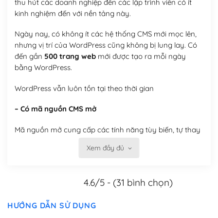
thu hút các doanh nghiệp đến các lập trình viên có ít
kinh nghiệm đến với nền tảng này.
Ngày nay, có không ít các hệ thống CMS mới mọc lên,
nhưng vị trí của WordPress cũng không bị lung lay. Có
đến gần
500 trang web
mới được tạo ra mỗi ngày
bằng WordPress.
WordPress vẫn luôn tồn tại theo thời gian
– Có mã nguồn CMS mở
Mã nguồn mở cung cấp các tính năng tùy biến, tự thay
đổi theme, tự cài plugin, tự quản lý, bạn có thể tùy chỉnh
Xem đầy đủ
nó theo ý bạn mà không phải sử dụng dịch vụ tại bất
kỳ đơn vị nào.
4.6/5 - (31 bình chọn)
Việc của bạn là đăng ký một tên miền và hosting để
chạy WordPress.
HƯỚNG DẪN SỬ DỤNG
Có thể tùy biến trên website WordPress