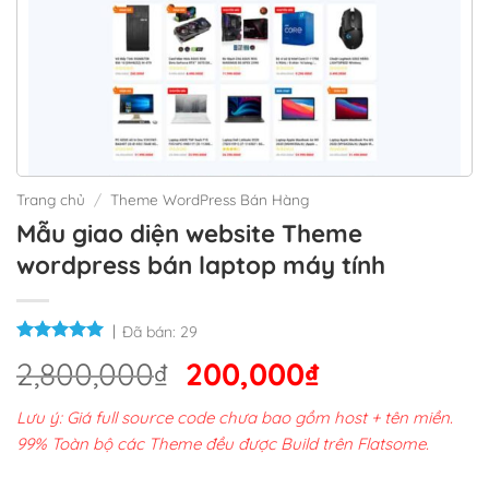
Trang chủ
/
Theme WordPress Bán Hàng
Mẫu giao diện website Theme
wordpress bán laptop máy tính
Đã bán:
29
Giá
Giá
2,800,000
₫
200,000
₫
gốc
hiện
Lưu ý: Giá full source code chưa bao gồm host + tên miền.
là:
tại
99% Toàn bộ các Theme đều được Build trên Flatsome.
2,800,000₫.
là: