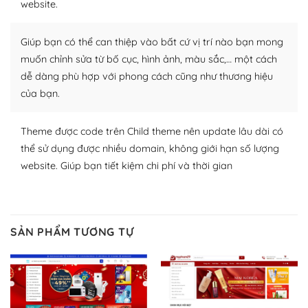
website.
WordPress để tăng thêm các tính năng cần thiết. Có
nhiều plugin trả phí hoặc miễn phí.
Giúp bạn có thể can thiệp vào bất cứ vị trí nào bạn mong
Nhờ lượng người dùng đông đảo, thư viện themes và
muốn chỉnh sửa từ bố cục, hình ảnh, màu sắc,… một cách
plugin của WordPress rất phong phú. Bạn có thể thỏa
dễ dàng phù hợp với phong cách cũng như thương hiệu
thích chọn lựa plugin và themes phù hợp cho mục đích
của bạn.
lập website của mình.
Theme được code trên Child theme nên update lâu dài có
WordPress đa dạng plugin và themes
thể sử dụng được nhiều domain, không giới hạn số lượng
– Dễ sử dụng
website. Giúp bạn tiết kiệm chi phí và thời gian
Với mọi Hosting bất kỳ thì WordPress đều có thể dễ
dàng thiết lập vì thực tế nó đã cung cấp khoảng 60%
toàn bộ web.
SẢN PHẨM TƯƠNG TỰ
Và bạn có toàn quyền tự do khi quyết định nơi lưu trữ
trang web WordPress của bạn.
Dễ dàng lựa chọn Hosting cho website WordPress