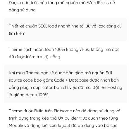
Nếu bạn có các kỹ thuật cơ bản với một theme được
Được code trên nền tảng mã nguồn mở WordPress dễ
thiết kế tốt, bạn có thể tự sửa đổi. Nếu không bạn có thể
dàng sử dụng
tìm kiếm chúng trên Internet hoặc nhờ chuyên gia.
Thiết kế chuẩn SEO, load nhanh nhẹ tối ưu với các công cụ
Dễ dàng tùy chỉnh trên WordPress
tìm kiếm
– Sở hữu một cộng đồng lớn, sẵn sàng hỗ trợ
Theme sạch hoàn toàn 100% không virus, không mã độc
WordPress là nơi lưu trữ cho một diễn đàn cộng đồng
đã được kiểm tra kỹ lưỡng.
khổng lồ được kiểm duyệt bởi các nhân viên và những
người cuồng tín WordPress.
Khi mua Theme bạn sẽ được bàn giao mã nguồn Full
Nếu bạn gặp khó khăn, bạn có thể lên mạng và tìm
source code bao gồm: Code + Database được nhân bản
kiếm những cộng đồng WordPress, họ sẽ giúp bạn trả
bằng plugin duplicator bạn chỉ việc đăt cài đặt lên Hosting
lời, giải đáp vấn đề của bạn.
là giống demo 100%.
Cộng đồng sử dụng WordPress sẵn sàng hỗ trợ bạn
Theme được Build trên Flatsome nên dễ dàng sử dụng với
– Đa dạng plugin và themes
trình dựng trang kéo thả UX builder trực quan theo từng
Module và dạng lưới của layout đã áp dụng vào bố cục
Plugin mở rộng là thành phần cài đặt thêm vào