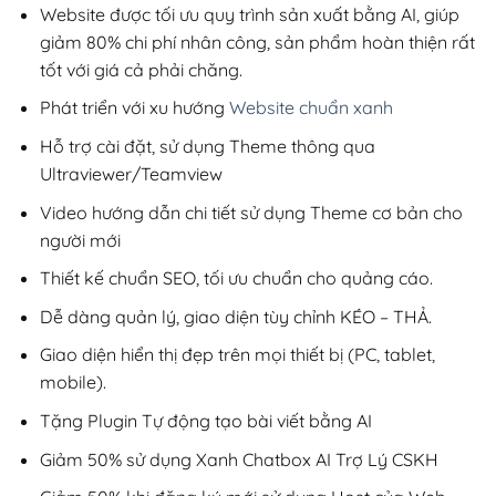
200,000₫.
Website được tối ưu quy trình sản xuất bằng AI, giúp
giảm 80% chi phí nhân công, sản phẩm hoàn thiện rất
tốt với giá cả phải chăng.
Phát triển với xu hướng
Website chuẩn xanh
Hỗ trợ cài đặt, sử dụng Theme thông qua
Ultraviewer/Teamview
Video hướng dẫn chi tiết sử dụng Theme cơ bản cho
người mới
Thiết kế chuẩn SEO, tối ưu chuẩn cho quảng cáo.
Dễ dàng quản lý, giao diện tùy chỉnh KÉO – THẢ.
Giao diện hiển thị đẹp trên mọi thiết bị (PC, tablet,
mobile).
Tặng Plugin Tự động tạo bài viết bằng AI
Giảm 50% sử dụng Xanh Chatbox AI Trợ Lý CSKH