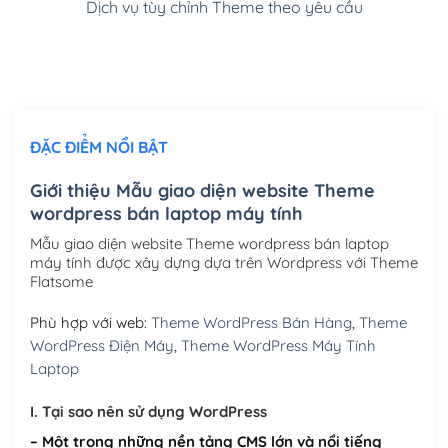
Dịch vụ tùy chỉnh Theme theo yêu cầu
Cài đặt SMTP Mail cho site Wordpress
(+100,000₫)
Thiết kế logo đơn giản để đăng web
(+300,000₫)
Chỉnh sửa site theo yêu cầu tuỳ chọn
(+2,000,000₫)
ĐẶC ĐIỂM NỔI BẬT
Mua thêm Host + Tên miền
Tên miền quốc tế .com .net .org (1 năm)
(+300,000₫)
Giới thiệu Mẫu giao diện website Theme
wordpress bán laptop máy tính
Tên miền Việt Nam .vn (1 năm)
(+550,000₫)
Mẫu giao diện website Theme wordpress bán laptop
Hosting 2GB SSD (1 năm)
(+450,000₫)
máy tính được xây dựng dựa trên Wordpress với Theme
Flatsome
Hosting 3GB SSD (1 năm)
(+550,000₫)
Phù hợp với web:
Theme WordPress Bán Hàng
,
Theme
Hosting 5GB SSD (1 năm)
(+650,000₫)
WordPress Điện Máy
,
Theme WordPress Máy Tính
Laptop
Hosting 8GB SSD (1 năm)
(+950,000₫)
I. Tại sao nên sử dụng WordPress
– Một trong những nền tảng CMS lớn và nổi tiếng