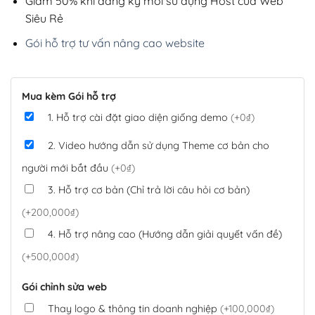
Giảm 50% khi đăng ký mới sử dụng Host của Web
Siêu Rẻ
Gói hỗ trợ tư vấn nâng cao website
Mua kèm Gói hỗ trợ
1. Hỗ trợ cài đặt giao diện giống demo
(+0₫)
2. Video hướng dẫn sử dụng Theme cơ bản cho
người mới bắt đầu
(+0₫)
3. Hỗ trợ cơ bản (Chỉ trả lời câu hỏi cơ bản)
(+200,000₫)
4. Hỗ trợ nâng cao (Hướng dẫn giải quyết vấn đề)
(+500,000₫)
Gói chỉnh sửa web
Thay logo & thông tin doanh nghiệp
(+100,000₫)