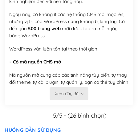
kinh nghiệm đến với nền tảng này.
Ngày nay, có không ít các hệ thống CMS mới mọc lên,
nhưng vị trí của WordPress cũng không bị lung lay. Có
đến gần
500 trang web
mới được tạo ra mỗi ngày
bằng WordPress.
WordPress vẫn luôn tồn tại theo thời gian
– Có mã nguồn CMS mở
Mã nguồn mở cung cấp các tính năng tùy biến, tự thay
đổi theme, tự cài plugin, tự quản lý, bạn có thể tùy chỉnh
nó theo ý bạn mà không phải sử dụng dịch vụ tại bất
Xem đầy đủ
kỳ đơn vị nào.
Việc của bạn là đăng ký một tên miền và hosting để
5/5 - (26 bình chọn)
chạy WordPress.
Có thể tùy biến trên website WordPress
HƯỚNG DẪN SỬ DỤNG