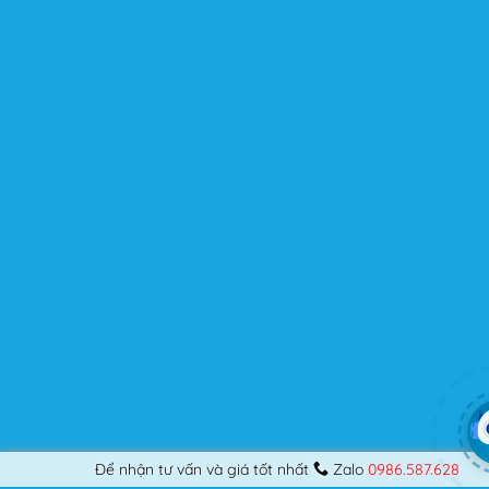
người dùng? Nếu bạn là một Designer mới bắt đầu thiết
kế những Website đầu tiên, hay đã là một lập trình viên
chuyên nghiệp, nó vẫn thỏa mãn bạn dù là một người
khó tính.
Được cập nhật liên tục
Flatsome là sản phẩm bán chạy nhất của UX-Themes.
Vì thế, nó luôn được đầu tư và ưu ái cập nhật các tính
năng mới nhất, tốt nhất.
Flatsome còn hỗ trợ hơn 12 ngôn ngữ khác nhau, do đó
bạn có thể dịch Website ra hầu hết mọi ngôn ngữ mà
bạn muốn.