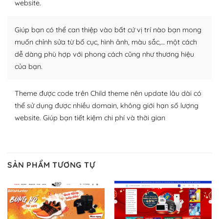
website.
nhiều plugin trả phí hoặc miễn phí.
Nhờ lượng người dùng đông đảo, thư viện themes và
Giúp bạn có thể can thiệp vào bất cứ vị trí nào bạn mong
plugin của WordPress rất phong phú. Bạn có thể thỏa
muốn chỉnh sửa từ bố cục, hình ảnh, màu sắc,… một cách
thích chọn lựa plugin và themes phù hợp cho mục đích
dễ dàng phù hợp với phong cách cũng như thương hiệu
lập website của mình.
của bạn.
WordPress đa dạng plugin và themes
Theme được code trên Child theme nên update lâu dài có
– Dễ sử dụng
thể sử dụng được nhiều domain, không giới hạn số lượng
website. Giúp bạn tiết kiệm chi phí và thời gian
Với mọi Hosting bất kỳ thì WordPress đều có thể dễ
dàng thiết lập vì thực tế nó đã cung cấp khoảng 60%
toàn bộ web.
SẢN PHẨM TƯƠNG TỰ
Và bạn có toàn quyền tự do khi quyết định nơi lưu trữ
trang web WordPress của bạn.
Dễ dàng lựa chọn Hosting cho website WordPress