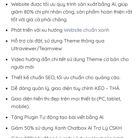
200,000₫.
Website được tối ưu quy trình sản xuất bằng AI, giúp
giảm 80% chi phí nhân công, sản phẩm hoàn thiện rất
tốt với giá cả phải chăng.
Phát triển với xu hướng
Website chuẩn xanh
Hỗ trợ cài đặt, sử dụng Theme thông qua
Ultraviewer/Teamview
Video hướng dẫn chi tiết sử dụng Theme cơ bản cho
người mới
Thiết kế chuẩn SEO, tối ưu chuẩn cho quảng cáo.
Dễ dàng quản lý, giao diện tùy chỉnh KÉO – THẢ.
Giao diện hiển thị đẹp trên mọi thiết bị (PC, tablet,
mobile).
Tặng Plugin Tự động tạo bài viết bằng AI
Giảm 50% sử dụng Xanh Chatbox AI Trợ Lý CSKH