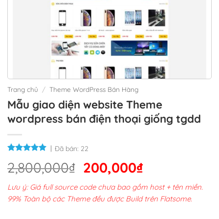
Trang chủ
/
Theme WordPress Bán Hàng
Mẫu giao diện website Theme
wordpress bán điện thoại giống tgdd
Đã bán:
22
Giá
Giá
2,800,000
₫
200,000
₫
gốc
hiện
Lưu ý: Giá full source code chưa bao gồm host + tên miền.
là:
tại
99% Toàn bộ các Theme đều được Build trên Flatsome.
2,800,000₫.
là: