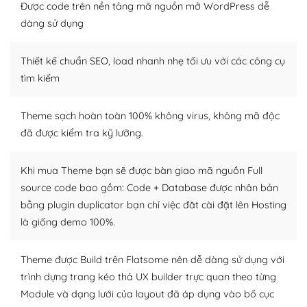
thiết kế tốt, bạn có thể tự sửa đổi. Nếu không bạn có thể
Được code trên nền tảng mã nguồn mở WordPress dễ
tìm kiếm chúng trên Internet hoặc nhờ chuyên gia.
dàng sử dụng
Dễ dàng tùy chỉnh trên WordPress
Thiết kế chuẩn SEO, load nhanh nhẹ tối ưu với các công cụ
– Sở hữu một cộng đồng lớn, sẵn sàng hỗ trợ
tìm kiếm
WordPress là nơi lưu trữ cho một diễn đàn cộng đồng
Theme sạch hoàn toàn 100% không virus, không mã độc
khổng lồ được kiểm duyệt bởi các nhân viên và những
đã được kiểm tra kỹ lưỡng.
người cuồng tín WordPress.
Nếu bạn gặp khó khăn, bạn có thể lên mạng và tìm
Khi mua Theme bạn sẽ được bàn giao mã nguồn Full
kiếm những cộng đồng WordPress, họ sẽ giúp bạn trả
source code bao gồm: Code + Database được nhân bản
lời, giải đáp vấn đề của bạn.
bằng plugin duplicator bạn chỉ việc đăt cài đặt lên Hosting
là giống demo 100%.
Cộng đồng sử dụng WordPress sẵn sàng hỗ trợ bạn
– Đa dạng plugin và themes
Theme được Build trên Flatsome nên dễ dàng sử dụng với
trình dựng trang kéo thả UX builder trực quan theo từng
Plugin mở rộng là thành phần cài đặt thêm vào
Module và dạng lưới của layout đã áp dụng vào bố cục
WordPress để tăng thêm các tính năng cần thiết. Có