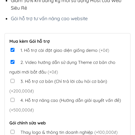
Giảm 50% khi đăng ký mới sử dụng Host của Web
Siêu Rẻ
Gói hỗ trợ tư vấn nâng cao website
Mua kèm Gói hỗ trợ
1. Hỗ trợ cài đặt giao diện giống demo
(+0₫)
2. Video hướng dẫn sử dụng Theme cơ bản cho
người mới bắt đầu
(+0₫)
3. Hỗ trợ cơ bản (Chỉ trả lời câu hỏi cơ bản)
(+200,000₫)
4. Hỗ trợ nâng cao (Hướng dẫn giải quyết vấn đề)
(+500,000₫)
Gói chỉnh sửa web
Thay logo & thông tin doanh nghiệp
(+100,000₫)