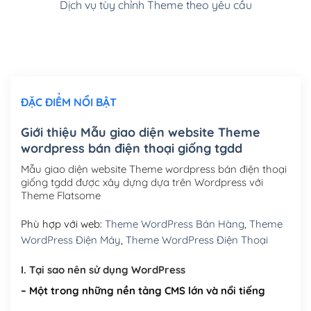
Dịch vụ tùy chỉnh Theme theo yêu cầu
Cài đặt SMTP Mail cho site Wordpress
(+100,000₫)
Thiết kế logo đơn giản để đăng web
(+300,000₫)
Chỉnh sửa site theo yêu cầu tuỳ chọn
(+2,000,000₫)
ĐẶC ĐIỂM NỔI BẬT
Mua thêm Host + Tên miền
Tên miền quốc tế .com .net .org (1 năm)
(+300,000₫)
Giới thiệu Mẫu giao diện website Theme
wordpress bán điện thoại giống tgdd
Tên miền Việt Nam .vn (1 năm)
(+550,000₫)
Mẫu giao diện website Theme wordpress bán điện thoại
Hosting 2GB SSD (1 năm)
(+450,000₫)
giống tgdd được xây dựng dựa trên Wordpress với
Theme Flatsome
Hosting 3GB SSD (1 năm)
(+550,000₫)
Phù hợp với web:
Theme WordPress Bán Hàng
,
Theme
Hosting 5GB SSD (1 năm)
(+650,000₫)
WordPress Điện Máy
,
Theme WordPress Điện Thoại
Hosting 8GB SSD (1 năm)
(+950,000₫)
I. Tại sao nên sử dụng WordPress
– Một trong những nền tảng CMS lớn và nổi tiếng