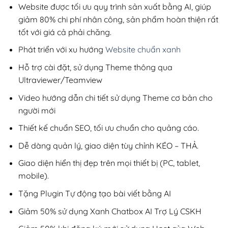
200,000₫.
Website được tối ưu quy trình sản xuất bằng AI, giúp
giảm 80% chi phí nhân công, sản phẩm hoàn thiện rất
tốt với giá cả phải chăng.
Phát triển với xu hướng
Website chuẩn xanh
Hỗ trợ cài đặt, sử dụng Theme thông qua
Ultraviewer/Teamview
Video hướng dẫn chi tiết sử dụng Theme cơ bản cho
người mới
Thiết kế chuẩn SEO, tối ưu chuẩn cho quảng cáo.
Dễ dàng quản lý, giao diện tùy chỉnh KÉO – THẢ.
Giao diện hiển thị đẹp trên mọi thiết bị (PC, tablet,
mobile).
Tặng Plugin Tự động tạo bài viết bằng AI
Giảm 50% sử dụng Xanh Chatbox AI Trợ Lý CSKH