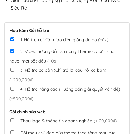
Giảm 50% khi đăng ký mới sử dụng Host của Web
Siêu Rẻ
Mua kèm Gói hỗ trợ
1. Hỗ trợ cài đặt giao diện giống demo
(+0₫)
2. Video hướng dẫn sử dụng Theme cơ bản cho
người mới bắt đầu
(+0₫)
3. Hỗ trợ cơ bản (Chỉ trả lời câu hỏi cơ bản)
(+200,000₫)
4. Hỗ trợ nâng cao (Hướng dẫn giải quyết vấn đề)
(+500,000₫)
Gói chỉnh sửa web
Thay logo & thông tin doanh nghiệp
(+100,000₫)
Đổi màu chủ đạo của theme theo tông màu của