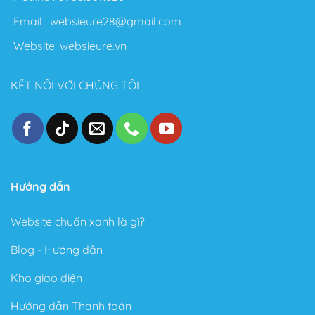
Flatsome để làm Blog cá nhân.
Email :
websieure28@gmail.com
Nói chung với Theme Flatsome bạn có thể thỏa sức
Website:
websieure.vn
sáng tạo không giới hạn. Sau đây là một số điểm nổi
bật sau khi sử dụng Theme này:
KẾT NỐI VỚI CHÚNG TÔI
Thiết kế đẹp, dễ dàng tùy biến ngay cả với người
không biết gì về Code.
Tốc độ Load nhanh bởi Code cực kỳ sạch sẽ và gọn
gàng.
Cấu trúc chuẩn SEO – Theme Flatsome được làm
Hướng dẫn
chuẩn SEO với cấu trúc Code tuân thủ theo các tài
liệu SEO từ Google.
Website chuẩn xanh là gì?
Trong phiên bản mới đây, Theme Flatsome có thêm
Sticky nút Add to Cart (cố định nút đặt hàng ở cuối
Blog - Hướng dẫn
trang) rất hay giúp kêu gọi hành động mua hàng.
Kho giao diện
Có tài liệu hướng dẫn rất phong phú và chi tiết, dễ
hiểu.
Hướng dẫn Thanh toán