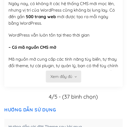
Ngày nay, có không ít các hệ thống CMS mới mọc lên,
nhưng vị trí của WordPress cũng không bị lung lay. Có
đến gần
500 trang web
mới được tạo ra mỗi ngày
bằng WordPress.
WordPress vẫn luôn tồn tại theo thời gian
– Có mã nguồn CMS mở
Mã nguồn mở cung cấp các tính năng tùy biến, tự thay
đổi theme, tự cài plugin, tự quản lý, bạn có thể tùy chỉnh
nó theo ý bạn mà không phải sử dụng dịch vụ tại bất
Xem đầy đủ
kỳ đơn vị nào.
Việc của bạn là đăng ký một tên miền và hosting để
4/5 - (37 bình chọn)
chạy WordPress.
Có thể tùy biến trên website WordPress
HƯỚNG DẪN SỬ DỤNG
– Thân thiện với công cụ tìm kiếm
Hướng dẫn cài đặt Theme sau khi mua