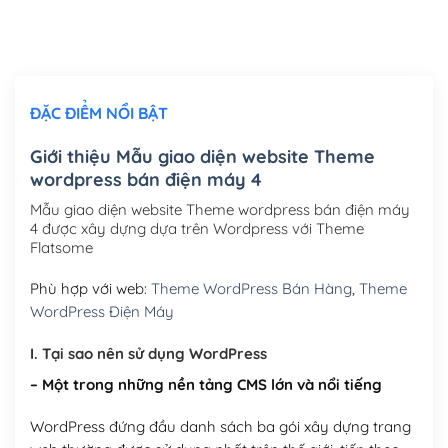
Thiết kế logo đơn giản để đăng web
(+300,000₫)
Chỉnh sửa site theo yêu cầu tuỳ chọn
(+2,000,000₫)
ĐẶC ĐIỂM NỔI BẬT
Mua thêm Host + Tên miền
Tên miền quốc tế .com .net .org (1 năm)
(+300,000₫)
Giới thiệu Mẫu giao diện website Theme
wordpress bán điện máy 4
Tên miền Việt Nam .vn (1 năm)
(+550,000₫)
Mẫu giao diện website Theme wordpress bán điện máy
Hosting 2GB SSD (1 năm)
(+450,000₫)
4 được xây dựng dựa trên Wordpress với Theme
Flatsome
Hosting 3GB SSD (1 năm)
(+550,000₫)
Phù hợp với web:
Theme WordPress Bán Hàng
,
Theme
Hosting 5GB SSD (1 năm)
(+650,000₫)
WordPress Điện Máy
Hosting 8GB SSD (1 năm)
(+950,000₫)
I. Tại sao nên sử dụng WordPress
– Một trong những nền tảng CMS lớn và nổi tiếng
WordPress đứng đầu danh sách ba gói xây dựng trang