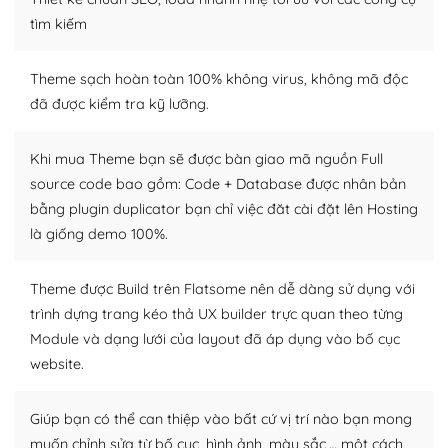
tìm kiếm
Dễ dàng tùy chỉnh trên WordPress
– Sở hữu một cộng đồng lớn, sẵn sàng hỗ trợ
Theme sạch hoàn toàn 100% không virus, không mã độc
đã được kiểm tra kỹ lưỡng.
WordPress là nơi lưu trữ cho một diễn đàn cộng đồng
khổng lồ được kiểm duyệt bởi các nhân viên và những
Khi mua Theme bạn sẽ được bàn giao mã nguồn Full
người cuồng tín WordPress.
source code bao gồm: Code + Database được nhân bản
bằng plugin duplicator bạn chỉ việc đăt cài đặt lên Hosting
Nếu bạn gặp khó khăn, bạn có thể lên mạng và tìm
kiếm những cộng đồng WordPress, họ sẽ giúp bạn trả
là giống demo 100%.
lời, giải đáp vấn đề của bạn.
Theme được Build trên Flatsome nên dễ dàng sử dụng với
Cộng đồng sử dụng WordPress sẵn sàng hỗ trợ bạn
trình dựng trang kéo thả UX builder trực quan theo từng
Module và dạng lưới của layout đã áp dụng vào bố cục
– Đa dạng plugin và themes
website.
Plugin mở rộng là thành phần cài đặt thêm vào
WordPress để tăng thêm các tính năng cần thiết. Có
Giúp bạn có thể can thiệp vào bất cứ vị trí nào bạn mong
nhiều plugin trả phí hoặc miễn phí.
muốn chỉnh sửa từ bố cục, hình ảnh, màu sắc,… một cách