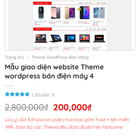
Trang chủ
/
Theme WordPress Bán Hàng
Mẫu giao diện website Theme
wordpress bán điện máy 4
Đã bán:
11
Giá
Giá
2,800,000
₫
200,000
₫
gốc
hiện
Lưu ý: Giá full source code chưa bao gồm host + tên miền.
là:
tại
99% Toàn bộ các Theme đều được Build trên Flatsome.
2,800,000₫.
là: