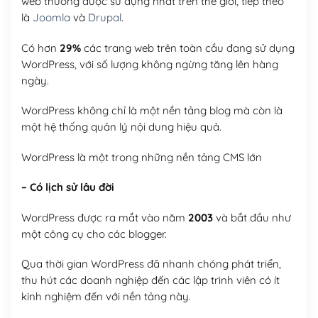
web thường được sử dụng nhất trên thế giới, tiếp theo
là
Joomla
và
Drupal
.
Có hơn
29%
các trang web trên toàn cầu đang sử dụng
WordPress, với số lượng không ngừng tăng lên hàng
ngày.
WordPress không chỉ là một nền tảng blog mà còn là
một hệ thống quản lý nội dung hiệu quả.
WordPress là một trong những nền tảng CMS lớn
– Có lịch sử lâu đời
WordPress được ra mắt vào năm
2003
và bắt đầu như
một công cụ cho các blogger.
Qua thời gian WordPress đã nhanh chóng phát triển,
thu hút các doanh nghiệp đến các lập trình viên có ít
kinh nghiệm đến với nền tảng này.