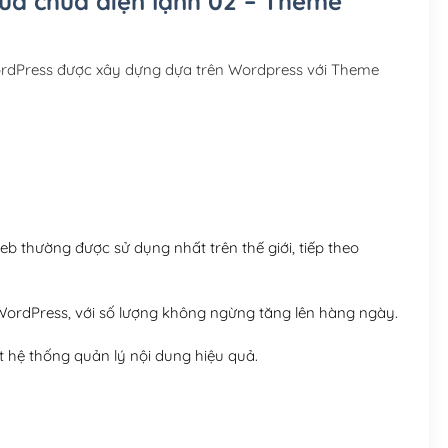
sửa chữa điện lạnh 02 – Theme
Hosting 3GB SSD (1 nă
Hosting 5GB SSD (1 nă
ordPress được xây dựng dựa trên Wordpress với Theme
Hosting 8GB SSD (1 nă
 thường được sử dụng nhất trên thế giới, tiếp theo
ordPress, với số lượng không ngừng tăng lên hàng ngày.
 hệ thống quản lý nội dung hiệu quả.