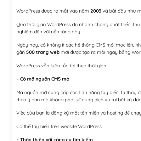
WordPress được ra mắt vào năm
2003
và bắt đầu như mộ
Qua thời gian WordPress đã nhanh chóng phát triển, thu h
nghiệm đến với nền tảng này.
Ngày nay, có không ít các hệ thống CMS mới mọc lên, như
gần
500 trang web
mới được tạo ra mỗi ngày bằng Wor
WordPress vẫn luôn tồn tại theo thời gian
– Có mã nguồn CMS mở
Mã nguồn mở cung cấp các tính năng tùy biến, tự thay đổi
theo ý bạn mà không phải sử dụng dịch vụ tại bất kỳ đơn
Việc của bạn là đăng ký một tên miền và hosting để chạ
Có thể tùy biến trên website WordPress
– Thân thiện với công cụ tìm kiếm