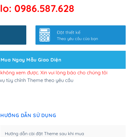
lo: 0986.587.628
 kết google, cập nhật sitemap
(+50,000₫)
nhanh
(+0₫)
Đặt thiết kế
ở slider chính
(+200,000₫)
Theo yêu cầu của bạn
 bộ site theo yêu cầu
(+150,000₫)
Mua Ngay Mẫu Giao Diện
 site Wordpress
(+100,000₫)
n để đăng web
(+300,000₫)
i không xem được. Xin vui lòng báo cho chúng tôi
 vụ tùy chỉnh Theme theo yêu cầu
u cầu tuỳ chọn
(+2,000,000₫)
.net .org (1 năm)
(+300,000₫)
HƯỚNG DẪN SỬ DỤNG
(1 năm)
(+550,000₫)
m)
(+450,000₫)
Hướng dẫn cài đặt Theme sau khi mua