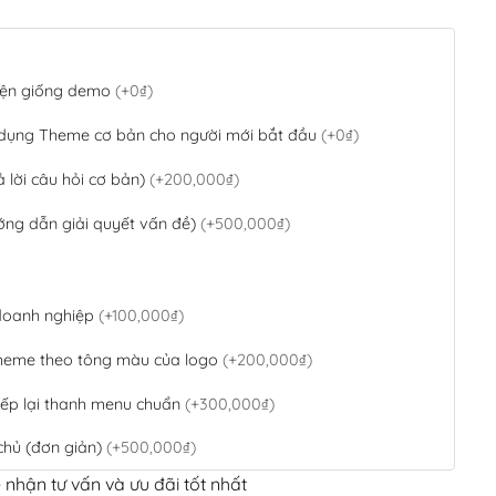
 diện giống demo
(+0₫)
 dụng Theme cơ bản cho người mới bắt đầu
(+0₫)
ả lời câu hỏi cơ bản)
(+200,000₫)
ớng dẫn giải quyết vấn đề)
(+500,000₫)
 doanh nghiệp
(+100,000₫)
theme theo tông màu của logo
(+200,000₫)
ếp lại thanh menu chuẩn
(+300,000₫)
chủ (đơn giản)
(+500,000₫)
 nhận tư vấn và ưu đãi tốt nhất
QR Code ngân hàng
(+100,000₫)