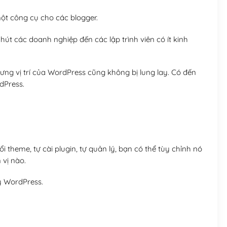
t công cụ cho các blogger.
út các doanh nghiệp đến các lập trình viên có ít kinh
ng vị trí của WordPress cũng không bị lung lay. Có đến
dPress.
 theme, tự cài plugin, tự quản lý, bạn có thể tùy chỉnh nó
 vị nào.
y WordPress.