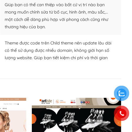
Giúp bạn có thể can thiệp vào bất cứ vị trí nào bạn
mong muốn chỉnh sửa từ bố cục, hình ảnh, màu sắc,…
một cách dễ dàng phù hợp với phong cách cũng như
thương hiệu của bạn.
Theme được code trên Child theme nên update lâu dài
có thể sử dụng được nhiều domain, không giới hạn số
lượng website. Giúp bạn tiết kiệm chi phí và thời gian