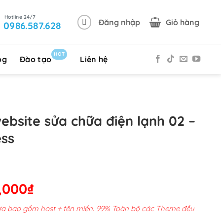
Đăng nhập
Giỏ hàng
0986.587.628
HOT
og
Đào tạo
Liên hệ
ebsite sửa chữa điện lạnh 02 –
ss
Giá
,000
₫
hiện
chưa bao gồm host + tên miền. 99% Toàn bộ các Theme đều
tại