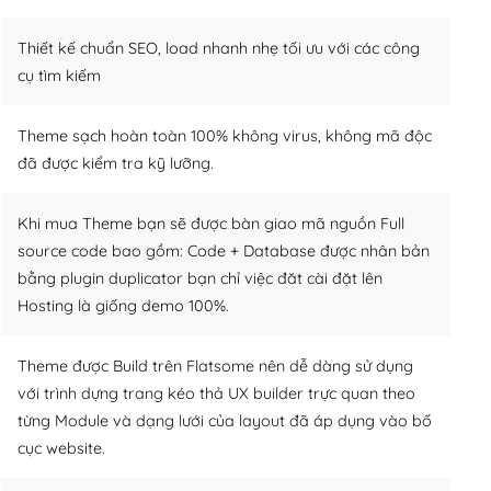
Thiết kế chuẩn SEO, load nhanh nhẹ tối ưu với các công
cụ tìm kiếm
Theme sạch hoàn toàn 100% không virus, không mã độc
đã được kiểm tra kỹ lưỡng.
Khi mua Theme bạn sẽ được bàn giao mã nguồn Full
source code bao gồm: Code + Database được nhân bản
bằng plugin duplicator bạn chỉ việc đăt cài đặt lên
Hosting là giống demo 100%.
Theme được Build trên Flatsome nên dễ dàng sử dụng
với trình dựng trang kéo thả UX builder trực quan theo
từng Module và dạng lưới của layout đã áp dụng vào bố
cục website.