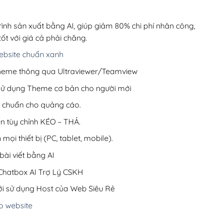
00,000₫.
là:
200,000₫.
rình sản xuất bằng AI, giúp giảm 80% chi phí nhân công,
ốt với giá cả phải chăng.
bsite chuẩn xanh
 Theme thông qua Ultraviewer/Teamview
 sử dụng Theme cơ bản cho người mới
ưu chuẩn cho quảng cáo.
ện tùy chỉnh KÉO – THẢ.
 mọi thiết bị (PC, tablet, mobile).
ài viết bằng AI
hatbox AI Trợ Lý CSKH
i sử dụng Host của Web Siêu Rẻ
o website