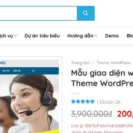
ịch vụ
Dự án tiêu biểu
Hướng dẫn
Demo
Bl
Trang chủ
/
Theme WordPress
Mẫu giao diện w
Theme WordPre
Đã bán:
29
Giá
3,900,000
₫
200
gốc
Lưu ý: Giá full source code 
là:
được Build trên Flatsome.