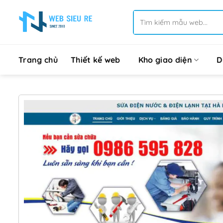
Bỏ
Tìm
qua
kiếm:
nội
dung
Trang chủ
Thiết kế web
Kho giao diện
D