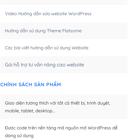
m)
(+550,000₫)
Video Hướng dẫn sửa website WordPress
m)
(+650,000₫)
Hướng dẫn sử dụng Theme Flatsome
m)
(+950,000₫)
Các bài viết hướng dẫn sử dụng Website
Gói hỗ trợ tư vấn nâng cao website
CHÍNH SÁCH SẢN PHẨM
Giao diện tương thích với tất cả thiết bị, trình duyệt,
mobile, tablet, desktop…
Được code trên nền tảng mã nguồn mở WordPress dễ
dàng sử dụng