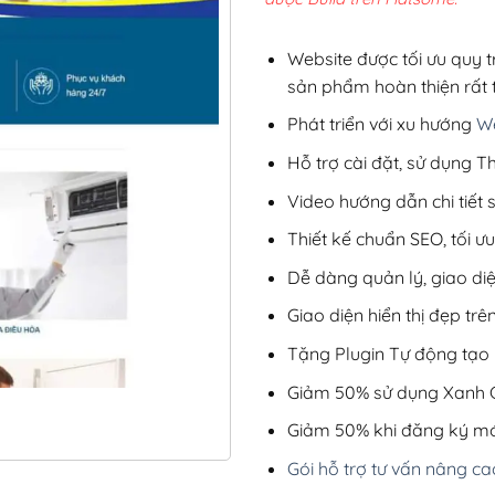
3,9
Website được tối ưu quy t
sản phẩm hoàn thiện rất t
Phát triển với xu hướng
We
Hỗ trợ cài đặt, sử dụng
Video hướng dẫn chi tiết
Thiết kế chuẩn SEO, tối 
Dễ dàng quản lý, giao di
Giao diện hiển thị đẹp trên
Tặng Plugin Tự động tạo b
Giảm 50% sử dụng Xanh C
Giảm 50% khi đăng ký mớ
Gói hỗ trợ tư vấn nâng ca