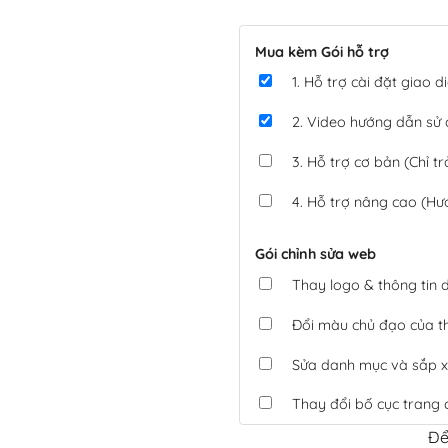
Mua kèm Gói hỗ trợ
1. Hỗ trợ cài đặt giao
2. Video hướng dẫn sử
3. Hỗ trợ cơ bản (Chỉ tr
4. Hỗ trợ nâng cao (Hư
Gói chỉnh sửa web
Thay logo & thông tin
Đổi màu chủ đạo của 
Sửa danh mục và sắp x
Thay đổi bố cục trang 
Để
Tích hợp thanh toán 