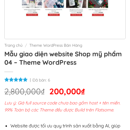
Trang chủ
/
Theme WordPress Bán Hàng
Mẫu giao diện website Shop mỹ phẩm
04 – Theme WordPress
Đã bán:
6
Giá
Giá
2,800,000
₫
200,000
₫
gốc
hiện
Lưu ý: Giá full source code chưa bao gồm host + tên miền.
là:
tại
99% Toàn bộ các Theme đều được Build trên Flatsome.
2,800,000₫.
là:
200,000₫.
Website được tối ưu quy trình sản xuất bằng AI, giúp