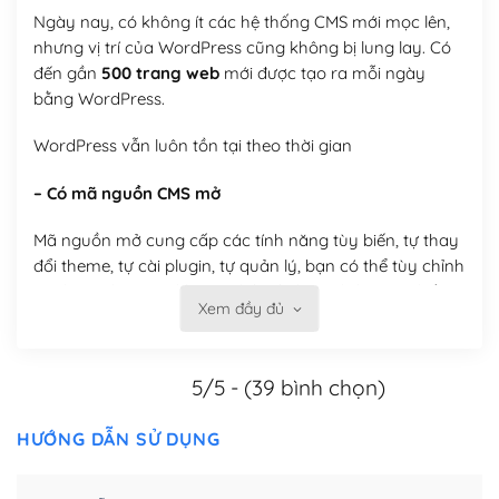
Ngày nay, có không ít các hệ thống CMS mới mọc lên,
nhưng vị trí của WordPress cũng không bị lung lay. Có
đến gần
500 trang web
mới được tạo ra mỗi ngày
bằng WordPress.
WordPress vẫn luôn tồn tại theo thời gian
– Có mã nguồn CMS mở
Mã nguồn mở cung cấp các tính năng tùy biến, tự thay
đổi theme, tự cài plugin, tự quản lý, bạn có thể tùy chỉnh
nó theo ý bạn mà không phải sử dụng dịch vụ tại bất
Xem đầy đủ
kỳ đơn vị nào.
Việc của bạn là đăng ký một tên miền và hosting để
5/5 - (39 bình chọn)
chạy WordPress.
Có thể tùy biến trên website WordPress
HƯỚNG DẪN SỬ DỤNG
– Thân thiện với công cụ tìm kiếm