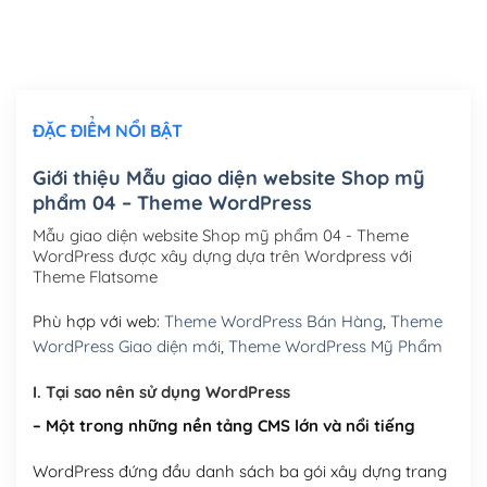
Thiết kế logo đơn giản để đăng web
(+300,000₫)
Chỉnh sửa site theo yêu cầu tuỳ chọn
(+2,000,000₫)
ĐẶC ĐIỂM NỔI BẬT
Mua thêm Host + Tên miền
Tên miền quốc tế .com .net .org (1 năm)
(+300,000₫)
Giới thiệu Mẫu giao diện website Shop mỹ
phẩm 04 – Theme WordPress
Tên miền Việt Nam .vn (1 năm)
(+550,000₫)
Mẫu giao diện website Shop mỹ phẩm 04 - Theme
Hosting 2GB SSD (1 năm)
(+450,000₫)
WordPress được xây dựng dựa trên Wordpress với
Theme Flatsome
Hosting 3GB SSD (1 năm)
(+550,000₫)
Phù hợp với web:
Theme WordPress Bán Hàng
,
Theme
Hosting 5GB SSD (1 năm)
(+650,000₫)
WordPress Giao diện mới
,
Theme WordPress Mỹ Phẩm
Hosting 8GB SSD (1 năm)
(+950,000₫)
I. Tại sao nên sử dụng WordPress
– Một trong những nền tảng CMS lớn và nổi tiếng
WordPress đứng đầu danh sách ba gói xây dựng trang