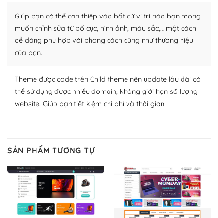
Nhờ lượng người dùng đông đảo, thư viện themes và
Giúp bạn có thể can thiệp vào bất cứ vị trí nào bạn mong
plugin của WordPress rất phong phú. Bạn có thể thỏa
muốn chỉnh sửa từ bố cục, hình ảnh, màu sắc,… một cách
thích chọn lựa plugin và themes phù hợp cho mục đích
dễ dàng phù hợp với phong cách cũng như thương hiệu
lập website của mình.
của bạn.
WordPress đa dạng plugin và themes
Theme được code trên Child theme nên update lâu dài có
– Dễ sử dụng
thể sử dụng được nhiều domain, không giới hạn số lượng
website. Giúp bạn tiết kiệm chi phí và thời gian
Với mọi Hosting bất kỳ thì WordPress đều có thể dễ
dàng thiết lập vì thực tế nó đã cung cấp khoảng 60%
toàn bộ web.
SẢN PHẨM TƯƠNG TỰ
Và bạn có toàn quyền tự do khi quyết định nơi lưu trữ
trang web WordPress của bạn.
Dễ dàng lựa chọn Hosting cho website WordPress
– Bảo mật cực tốt