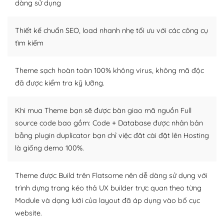
tìm kiếm chúng trên Internet hoặc nhờ chuyên gia.
dàng sử dụng
Dễ dàng tùy chỉnh trên WordPress
Thiết kế chuẩn SEO, load nhanh nhẹ tối ưu với các công cụ
– Sở hữu một cộng đồng lớn, sẵn sàng hỗ trợ
tìm kiếm
WordPress là nơi lưu trữ cho một diễn đàn cộng đồng
Theme sạch hoàn toàn 100% không virus, không mã độc
khổng lồ được kiểm duyệt bởi các nhân viên và những
đã được kiểm tra kỹ lưỡng.
người cuồng tín WordPress.
Nếu bạn gặp khó khăn, bạn có thể lên mạng và tìm
Khi mua Theme bạn sẽ được bàn giao mã nguồn Full
kiếm những cộng đồng WordPress, họ sẽ giúp bạn trả
source code bao gồm: Code + Database được nhân bản
lời, giải đáp vấn đề của bạn.
bằng plugin duplicator bạn chỉ việc đăt cài đặt lên Hosting
là giống demo 100%.
Cộng đồng sử dụng WordPress sẵn sàng hỗ trợ bạn
– Đa dạng plugin và themes
Theme được Build trên Flatsome nên dễ dàng sử dụng với
trình dựng trang kéo thả UX builder trực quan theo từng
Plugin mở rộng là thành phần cài đặt thêm vào
Module và dạng lưới của layout đã áp dụng vào bố cục
WordPress để tăng thêm các tính năng cần thiết. Có
website.
nhiều plugin trả phí hoặc miễn phí.