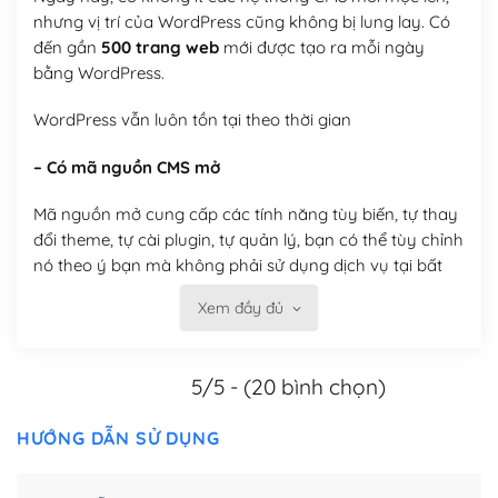
nhưng vị trí của WordPress cũng không bị lung lay. Có
đến gần
500 trang web
mới được tạo ra mỗi ngày
bằng WordPress.
WordPress vẫn luôn tồn tại theo thời gian
– Có mã nguồn CMS mở
Mã nguồn mở cung cấp các tính năng tùy biến, tự thay
đổi theme, tự cài plugin, tự quản lý, bạn có thể tùy chỉnh
nó theo ý bạn mà không phải sử dụng dịch vụ tại bất
kỳ đơn vị nào.
Xem đầy đủ
Việc của bạn là đăng ký một tên miền và hosting để
chạy WordPress.
5/5 - (20 bình chọn)
Có thể tùy biến trên website WordPress
HƯỚNG DẪN SỬ DỤNG
– Thân thiện với công cụ tìm kiếm