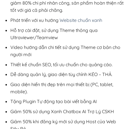
giảm 80% chi phí nhân công, sản phẩm hoàn thiện rất
tốt với giá cả phải chăng.
Phát triển với xu hướng
Website chuẩn xanh
Hỗ trợ cài đặt, sử dụng Theme thông qua
Ultraviewer/Teamview
Video hướng dẫn chi tiết sử dụng Theme cơ bản cho
người mới
Thiết kế chuẩn SEO, tối ưu chuẩn cho quảng cáo.
Dễ dàng quản lý, giao diện tùy chỉnh KÉO – THẢ.
Giao diện hiển thị đẹp trên mọi thiết bị (PC, tablet,
mobile).
Tặng Plugin Tự động tạo bài viết bằng AI
Giảm 50% sử dụng Xanh Chatbox AI Trợ Lý CSKH
Giảm 50% khi đăng ký mới sử dụng Host của Web
Siêu Rẻ