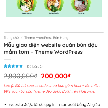
Trang chủ
/
Theme WordPress Bán Hàng
Mẫu giao diện website quán bún đậu
mắm tôm – Theme WordPress
Đã bán:
24
Giá
Giá
2,800,000
₫
200,000
₫
gốc
hiện
Lưu ý: Giá full source code chưa bao gồm host + tên miền.
là:
tại
99% Toàn bộ các Theme đều được Build trên Flatsome.
2,800,000₫.
là:
200,000₫.
Website được tối ưu quy trình sản xuất bằng AI, giúp