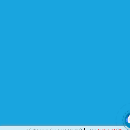
chuyên nghiệp, nó vẫn thỏa mãn bạn dù là một người
khó tính.
Được cập nhật liên tục
Flatsome là sản phẩm bán chạy nhất của UX-Themes.
Vì thế, nó luôn được đầu tư và ưu ái cập nhật các tính
năng mới nhất, tốt nhất.
Flatsome còn hỗ trợ hơn 12 ngôn ngữ khác nhau, do đó
bạn có thể dịch Website ra hầu hết mọi ngôn ngữ mà
bạn muốn.