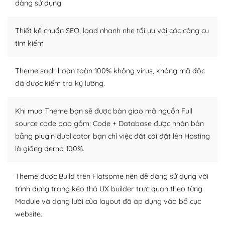
dàng sử dụng
Dễ dàng tùy chỉnh trên WordPress
Thiết kế chuẩn SEO, load nhanh nhẹ tối ưu với các công cụ
– Sở hữu một cộng đồng lớn, sẵn sàng hỗ trợ
tìm kiếm
WordPress là nơi lưu trữ cho một diễn đàn cộng đồng
khổng lồ được kiểm duyệt bởi các nhân viên và những
Theme sạch hoàn toàn 100% không virus, không mã độc
người cuồng tín WordPress.
đã được kiểm tra kỹ lưỡng.
Nếu bạn gặp khó khăn, bạn có thể lên mạng và tìm
kiếm những cộng đồng WordPress, họ sẽ giúp bạn trả
Khi mua Theme bạn sẽ được bàn giao mã nguồn Full
lời, giải đáp vấn đề của bạn.
source code bao gồm: Code + Database được nhân bản
bằng plugin duplicator bạn chỉ việc đăt cài đặt lên Hosting
Cộng đồng sử dụng WordPress sẵn sàng hỗ trợ bạn
là giống demo 100%.
– Đa dạng plugin và themes
Theme được Build trên Flatsome nên dễ dàng sử dụng với
Plugin mở rộng là thành phần cài đặt thêm vào
trình dựng trang kéo thả UX builder trực quan theo từng
WordPress để tăng thêm các tính năng cần thiết. Có
Module và dạng lưới của layout đã áp dụng vào bố cục
nhiều plugin trả phí hoặc miễn phí.
website.