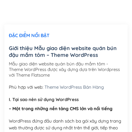
Thiết kế logo đơn giản để đăng web
(+300,000₫)
Chỉnh sửa site theo yêu cầu tuỳ chọn
(+2,000,000₫)
ĐẶC ĐIỂM NỔI BẬT
Mua thêm Host + Tên miền
Tên miền quốc tế .com .net .org (1 năm)
(+300,000₫)
Giới thiệu Mẫu giao diện website quán bún
đậu mắm tôm – Theme WordPress
Tên miền Việt Nam .vn (1 năm)
(+550,000₫)
Mẫu giao diện website quán bún đậu mắm tôm -
Hosting 2GB SSD (1 năm)
(+450,000₫)
Theme WordPress được xây dựng dựa trên Wordpress
với Theme Flatsome
Hosting 3GB SSD (1 năm)
(+550,000₫)
Phù hợp với web:
Theme WordPress Bán Hàng
Hosting 5GB SSD (1 năm)
(+650,000₫)
I. Tại sao nên sử dụng WordPress
Hosting 8GB SSD (1 năm)
(+950,000₫)
– Một trong những nền tảng CMS lớn và nổi tiếng
WordPress đứng đầu danh sách ba gói xây dựng trang
web thường được sử dụng nhất trên thế giới, tiếp theo