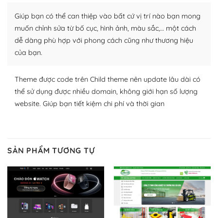
Nhờ lượng người dùng đông đảo, thư viện themes và
plugin của WordPress rất phong phú. Bạn có thể thỏa
Giúp bạn có thể can thiệp vào bất cứ vị trí nào bạn mong
thích chọn lựa plugin và themes phù hợp cho mục đích
muốn chỉnh sửa từ bố cục, hình ảnh, màu sắc,… một cách
lập website của mình.
dễ dàng phù hợp với phong cách cũng như thương hiệu
của bạn.
WordPress đa dạng plugin và themes
– Dễ sử dụng
Theme được code trên Child theme nên update lâu dài có
thể sử dụng được nhiều domain, không giới hạn số lượng
Với mọi Hosting bất kỳ thì WordPress đều có thể dễ
website. Giúp bạn tiết kiệm chi phí và thời gian
dàng thiết lập vì thực tế nó đã cung cấp khoảng 60%
toàn bộ web.
Và bạn có toàn quyền tự do khi quyết định nơi lưu trữ
SẢN PHẨM TƯƠNG TỰ
trang web WordPress của bạn.
Dễ dàng lựa chọn Hosting cho website WordPress
– Bảo mật cực tốt
Vì WordPress hiện là nền tảng xây dựng trang web và