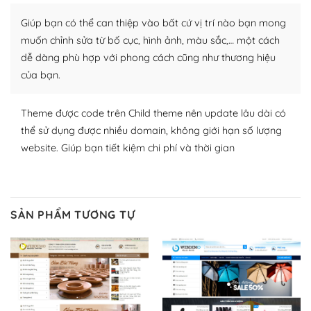
Nhờ lượng người dùng đông đảo, thư viện themes và
plugin của WordPress rất phong phú. Bạn có thể thỏa
Giúp bạn có thể can thiệp vào bất cứ vị trí nào bạn mong
thích chọn lựa plugin và themes phù hợp cho mục đích
muốn chỉnh sửa từ bố cục, hình ảnh, màu sắc,… một cách
lập website của mình.
dễ dàng phù hợp với phong cách cũng như thương hiệu
của bạn.
WordPress đa dạng plugin và themes
– Dễ sử dụng
Theme được code trên Child theme nên update lâu dài có
thể sử dụng được nhiều domain, không giới hạn số lượng
Với mọi Hosting bất kỳ thì WordPress đều có thể dễ
website. Giúp bạn tiết kiệm chi phí và thời gian
dàng thiết lập vì thực tế nó đã cung cấp khoảng 60%
toàn bộ web.
Và bạn có toàn quyền tự do khi quyết định nơi lưu trữ
SẢN PHẨM TƯƠNG TỰ
trang web WordPress của bạn.
Dễ dàng lựa chọn Hosting cho website WordPress
– Bảo mật cực tốt
Vì WordPress hiện là nền tảng xây dựng trang web và