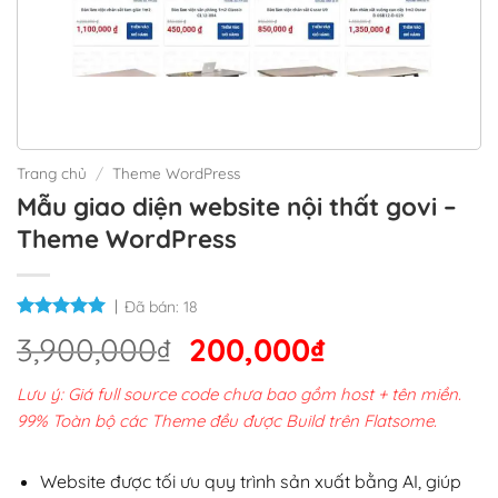
Trang chủ
/
Theme WordPress
Mẫu giao diện website nội thất govi –
Theme WordPress
Đã bán:
18
Giá
Giá
3,900,000
₫
200,000
₫
gốc
hiện
Lưu ý: Giá full source code chưa bao gồm host + tên miền.
là:
tại
99% Toàn bộ các Theme đều được Build trên Flatsome.
3,900,000₫.
là:
200,000₫.
Website được tối ưu quy trình sản xuất bằng AI, giúp