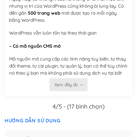
nhưng vị trí của WordPress cũng không bị lung lay. Có
đến gần
500 trang web
mới được tạo ra mỗi ngày
bằng WordPress.
WordPress vẫn luôn tồn tại theo thời gian
– Có mã nguồn CMS mở
Mã nguồn mở cung cấp các tính năng tùy biến, tự thay
đổi theme, tự cài plugin, tự quản lý, bạn có thể tùy chỉnh
nó theo ý bạn mà không phải sử dụng dịch vụ tại bất
kỳ đơn vị nào.
Xem đầy đủ
Việc của bạn là đăng ký một tên miền và hosting để
chạy WordPress.
4/5 - (17 bình chọn)
Có thể tùy biến trên website WordPress
HƯỚNG DẪN SỬ DỤNG
– Thân thiện với công cụ tìm kiếm