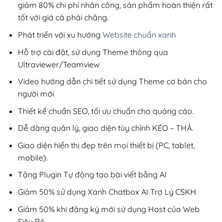
giảm 80% chi phí nhân công, sản phẩm hoàn thiện rất
tốt với giá cả phải chăng.
Phát triển với xu hướng
Website chuẩn xanh
Hỗ trợ cài đặt, sử dụng Theme thông qua
Ultraviewer/Teamview
Video hướng dẫn chi tiết sử dụng Theme cơ bản cho
người mới
Thiết kế chuẩn SEO, tối ưu chuẩn cho quảng cáo.
Dễ dàng quản lý, giao diện tùy chỉnh KÉO – THẢ.
Giao diện hiển thị đẹp trên mọi thiết bị (PC, tablet,
mobile).
Tặng Plugin Tự động tạo bài viết bằng AI
Giảm 50% sử dụng Xanh Chatbox AI Trợ Lý CSKH
Giảm 50% khi đăng ký mới sử dụng Host của Web
Siêu Rẻ