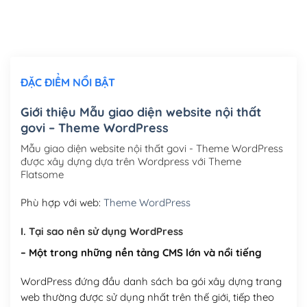
Thiết kế logo đơn giản để đăng web
(+300,000₫)
Chỉnh sửa site theo yêu cầu tuỳ chọn
(+2,000,000₫)
ĐẶC ĐIỂM NỔI BẬT
Mua thêm Host + Tên miền
Tên miền quốc tế .com .net .org (1 năm)
(+300,000₫)
Giới thiệu Mẫu giao diện website nội thất
govi – Theme WordPress
Tên miền Việt Nam .vn (1 năm)
(+550,000₫)
Mẫu giao diện website nội thất govi - Theme WordPress
Hosting 2GB SSD (1 năm)
(+450,000₫)
được xây dựng dựa trên Wordpress với Theme
Flatsome
Hosting 3GB SSD (1 năm)
(+550,000₫)
Phù hợp với web:
Theme WordPress
Hosting 5GB SSD (1 năm)
(+650,000₫)
I. Tại sao nên sử dụng WordPress
Hosting 8GB SSD (1 năm)
(+950,000₫)
– Một trong những nền tảng CMS lớn và nổi tiếng
WordPress đứng đầu danh sách ba gói xây dựng trang
web thường được sử dụng nhất trên thế giới, tiếp theo