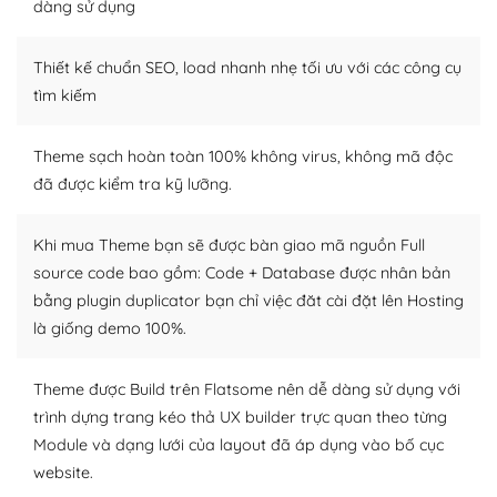
dàng sử dụng
Dễ dàng tùy chỉnh trên WordPress
Thiết kế chuẩn SEO, load nhanh nhẹ tối ưu với các công cụ
– Sở hữu một cộng đồng lớn, sẵn sàng hỗ trợ
tìm kiếm
WordPress là nơi lưu trữ cho một diễn đàn cộng đồng
khổng lồ được kiểm duyệt bởi các nhân viên và những
Theme sạch hoàn toàn 100% không virus, không mã độc
người cuồng tín WordPress.
đã được kiểm tra kỹ lưỡng.
Nếu bạn gặp khó khăn, bạn có thể lên mạng và tìm
kiếm những cộng đồng WordPress, họ sẽ giúp bạn trả
Khi mua Theme bạn sẽ được bàn giao mã nguồn Full
lời, giải đáp vấn đề của bạn.
source code bao gồm: Code + Database được nhân bản
bằng plugin duplicator bạn chỉ việc đăt cài đặt lên Hosting
Cộng đồng sử dụng WordPress sẵn sàng hỗ trợ bạn
là giống demo 100%.
– Đa dạng plugin và themes
Theme được Build trên Flatsome nên dễ dàng sử dụng với
Plugin mở rộng là thành phần cài đặt thêm vào
trình dựng trang kéo thả UX builder trực quan theo từng
WordPress để tăng thêm các tính năng cần thiết. Có
Module và dạng lưới của layout đã áp dụng vào bố cục
nhiều plugin trả phí hoặc miễn phí.
website.