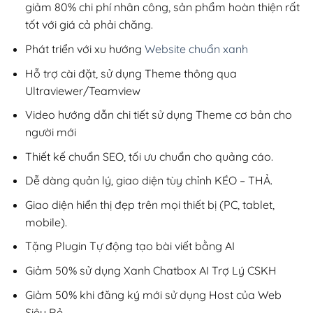
giảm 80% chi phí nhân công, sản phẩm hoàn thiện rất
tốt với giá cả phải chăng.
Phát triển với xu hướng
Website chuẩn xanh
Hỗ trợ cài đặt, sử dụng Theme thông qua
Ultraviewer/Teamview
Video hướng dẫn chi tiết sử dụng Theme cơ bản cho
người mới
Thiết kế chuẩn SEO, tối ưu chuẩn cho quảng cáo.
Dễ dàng quản lý, giao diện tùy chỉnh KÉO – THẢ.
Giao diện hiển thị đẹp trên mọi thiết bị (PC, tablet,
mobile).
Tặng Plugin Tự động tạo bài viết bằng AI
Giảm 50% sử dụng Xanh Chatbox AI Trợ Lý CSKH
Giảm 50% khi đăng ký mới sử dụng Host của Web
Siêu Rẻ