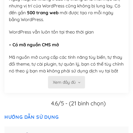
nhưng vị trí của WordPress cũng không bị lung lay. Có
đến gần
500 trang web
mới được tạo ra mỗi ngày
bằng WordPress.
WordPress vẫn luôn tồn tại theo thời gian
– Có mã nguồn CMS mở
Mã nguồn mở cung cấp các tính năng tùy biến, tự thay
đổi theme, tự cài plugin, tự quản lý, bạn có thể tùy chỉnh
nó theo ý bạn mà không phải sử dụng dịch vụ tại bất
kỳ đơn vị nào.
Xem đầy đủ
Việc của bạn là đăng ký một tên miền và hosting để
chạy WordPress.
4.6/5 - (21 bình chọn)
Có thể tùy biến trên website WordPress
HƯỚNG DẪN SỬ DỤNG
– Thân thiện với công cụ tìm kiếm