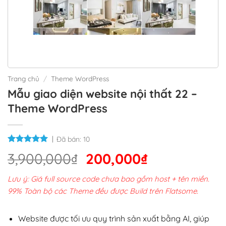
Trang chủ
/
Theme WordPress
Mẫu giao diện website nội thất 22 –
Theme WordPress
Đã bán:
10
Giá
Giá
3,900,000
₫
200,000
₫
gốc
hiện
Lưu ý: Giá full source code chưa bao gồm host + tên miền.
là:
tại
99% Toàn bộ các Theme đều được Build trên Flatsome.
3,900,000₫.
là:
200,000₫.
Website được tối ưu quy trình sản xuất bằng AI, giúp