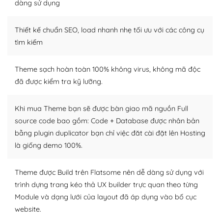
dàng sử dụng
Dễ dàng tùy chỉnh trên WordPress
Thiết kế chuẩn SEO, load nhanh nhẹ tối ưu với các công cụ
– Sở hữu một cộng đồng lớn, sẵn sàng hỗ trợ
tìm kiếm
WordPress là nơi lưu trữ cho một diễn đàn cộng đồng
khổng lồ được kiểm duyệt bởi các nhân viên và những
Theme sạch hoàn toàn 100% không virus, không mã độc
người cuồng tín WordPress.
đã được kiểm tra kỹ lưỡng.
Nếu bạn gặp khó khăn, bạn có thể lên mạng và tìm
kiếm những cộng đồng WordPress, họ sẽ giúp bạn trả
Khi mua Theme bạn sẽ được bàn giao mã nguồn Full
lời, giải đáp vấn đề của bạn.
source code bao gồm: Code + Database được nhân bản
bằng plugin duplicator bạn chỉ việc đăt cài đặt lên Hosting
Cộng đồng sử dụng WordPress sẵn sàng hỗ trợ bạn
là giống demo 100%.
– Đa dạng plugin và themes
Theme được Build trên Flatsome nên dễ dàng sử dụng với
Plugin mở rộng là thành phần cài đặt thêm vào
trình dựng trang kéo thả UX builder trực quan theo từng
WordPress để tăng thêm các tính năng cần thiết. Có
Module và dạng lưới của layout đã áp dụng vào bố cục
nhiều plugin trả phí hoặc miễn phí.
website.