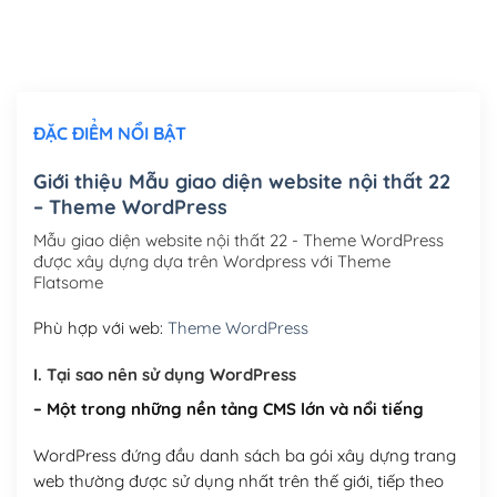
Thiết kế logo đơn giản để đăng web
(+300,000₫)
Chỉnh sửa site theo yêu cầu tuỳ chọn
(+2,000,000₫)
ĐẶC ĐIỂM NỔI BẬT
Mua thêm Host + Tên miền
Tên miền quốc tế .com .net .org (1 năm)
(+300,000₫)
Giới thiệu Mẫu giao diện website nội thất 22
– Theme WordPress
Tên miền Việt Nam .vn (1 năm)
(+550,000₫)
Mẫu giao diện website nội thất 22 - Theme WordPress
Hosting 2GB SSD (1 năm)
(+450,000₫)
được xây dựng dựa trên Wordpress với Theme
Flatsome
Hosting 3GB SSD (1 năm)
(+550,000₫)
Phù hợp với web:
Theme WordPress
Hosting 5GB SSD (1 năm)
(+650,000₫)
I. Tại sao nên sử dụng WordPress
Hosting 8GB SSD (1 năm)
(+950,000₫)
– Một trong những nền tảng CMS lớn và nổi tiếng
WordPress đứng đầu danh sách ba gói xây dựng trang
web thường được sử dụng nhất trên thế giới, tiếp theo