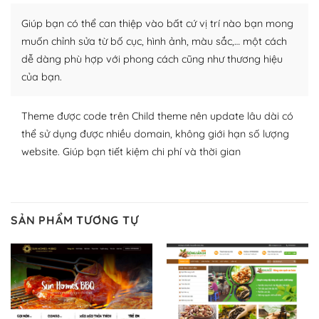
Nhờ lượng người dùng đông đảo, thư viện themes và
plugin của WordPress rất phong phú. Bạn có thể thỏa
Giúp bạn có thể can thiệp vào bất cứ vị trí nào bạn mong
thích chọn lựa plugin và themes phù hợp cho mục đích
muốn chỉnh sửa từ bố cục, hình ảnh, màu sắc,… một cách
lập website của mình.
dễ dàng phù hợp với phong cách cũng như thương hiệu
của bạn.
WordPress đa dạng plugin và themes
– Dễ sử dụng
Theme được code trên Child theme nên update lâu dài có
thể sử dụng được nhiều domain, không giới hạn số lượng
Với mọi Hosting bất kỳ thì WordPress đều có thể dễ
website. Giúp bạn tiết kiệm chi phí và thời gian
dàng thiết lập vì thực tế nó đã cung cấp khoảng 60%
toàn bộ web.
Và bạn có toàn quyền tự do khi quyết định nơi lưu trữ
SẢN PHẨM TƯƠNG TỰ
trang web WordPress của bạn.
Dễ dàng lựa chọn Hosting cho website WordPress
– Bảo mật cực tốt
Vì WordPress hiện là nền tảng xây dựng trang web và