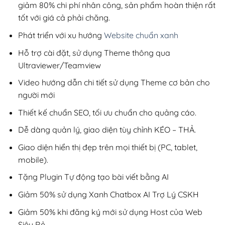
giảm 80% chi phí nhân công, sản phẩm hoàn thiện rất
tốt với giá cả phải chăng.
Phát triển với xu hướng
Website chuẩn xanh
Hỗ trợ cài đặt, sử dụng Theme thông qua
Ultraviewer/Teamview
Video hướng dẫn chi tiết sử dụng Theme cơ bản cho
người mới
Thiết kế chuẩn SEO, tối ưu chuẩn cho quảng cáo.
Dễ dàng quản lý, giao diện tùy chỉnh KÉO – THẢ.
Giao diện hiển thị đẹp trên mọi thiết bị (PC, tablet,
mobile).
Tặng Plugin Tự động tạo bài viết bằng AI
Giảm 50% sử dụng Xanh Chatbox AI Trợ Lý CSKH
Giảm 50% khi đăng ký mới sử dụng Host của Web
Siêu Rẻ