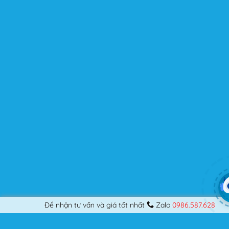
chuyên nghiệp, nó vẫn thỏa mãn bạn dù là một người
khó tính.
Được cập nhật liên tục
Flatsome là sản phẩm bán chạy nhất của UX-Themes.
Vì thế, nó luôn được đầu tư và ưu ái cập nhật các tính
năng mới nhất, tốt nhất.
Flatsome còn hỗ trợ hơn 12 ngôn ngữ khác nhau, do đó
bạn có thể dịch Website ra hầu hết mọi ngôn ngữ mà
bạn muốn.