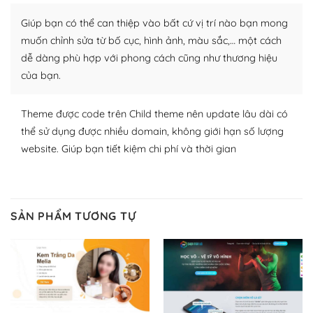
Nhờ lượng người dùng đông đảo, thư viện themes và
plugin của WordPress rất phong phú. Bạn có thể thỏa
Giúp bạn có thể can thiệp vào bất cứ vị trí nào bạn mong
thích chọn lựa plugin và themes phù hợp cho mục đích
muốn chỉnh sửa từ bố cục, hình ảnh, màu sắc,… một cách
lập website của mình.
dễ dàng phù hợp với phong cách cũng như thương hiệu
của bạn.
WordPress đa dạng plugin và themes
– Dễ sử dụng
Theme được code trên Child theme nên update lâu dài có
thể sử dụng được nhiều domain, không giới hạn số lượng
Với mọi Hosting bất kỳ thì WordPress đều có thể dễ
website. Giúp bạn tiết kiệm chi phí và thời gian
dàng thiết lập vì thực tế nó đã cung cấp khoảng 60%
toàn bộ web.
Và bạn có toàn quyền tự do khi quyết định nơi lưu trữ
SẢN PHẨM TƯƠNG TỰ
trang web WordPress của bạn.
Dễ dàng lựa chọn Hosting cho website WordPress
– Bảo mật cực tốt
Vì WordPress hiện là nền tảng xây dựng trang web và