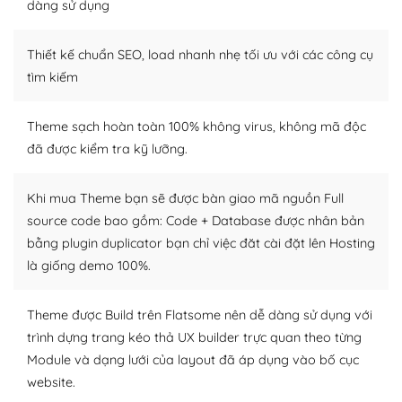
dàng sử dụng
Dễ dàng tùy chỉnh trên WordPress
Thiết kế chuẩn SEO, load nhanh nhẹ tối ưu với các công cụ
– Sở hữu một cộng đồng lớn, sẵn sàng hỗ trợ
tìm kiếm
WordPress là nơi lưu trữ cho một diễn đàn cộng đồng
khổng lồ được kiểm duyệt bởi các nhân viên và những
Theme sạch hoàn toàn 100% không virus, không mã độc
người cuồng tín WordPress.
đã được kiểm tra kỹ lưỡng.
Nếu bạn gặp khó khăn, bạn có thể lên mạng và tìm
kiếm những cộng đồng WordPress, họ sẽ giúp bạn trả
Khi mua Theme bạn sẽ được bàn giao mã nguồn Full
lời, giải đáp vấn đề của bạn.
source code bao gồm: Code + Database được nhân bản
bằng plugin duplicator bạn chỉ việc đăt cài đặt lên Hosting
Cộng đồng sử dụng WordPress sẵn sàng hỗ trợ bạn
là giống demo 100%.
– Đa dạng plugin và themes
Theme được Build trên Flatsome nên dễ dàng sử dụng với
Plugin mở rộng là thành phần cài đặt thêm vào
trình dựng trang kéo thả UX builder trực quan theo từng
WordPress để tăng thêm các tính năng cần thiết. Có
Module và dạng lưới của layout đã áp dụng vào bố cục
nhiều plugin trả phí hoặc miễn phí.
website.