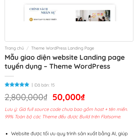
Trang chủ
/
Theme WordPress Landing Page
Mẫu giao diện website Landing page
tuyển dụng – Theme WordPress
Đã bán:
15
Giá
Giá
2,800,000
₫
50,000
₫
gốc
hiện
Lưu ý: Giá full source code chưa bao gồm host + tên miền.
là:
tại
99% Toàn bộ các Theme đều được Build trên Flatsome.
2,800,000₫.
là:
50,000₫.
Website được tối ưu quy trình sản xuất bằng AI, giúp