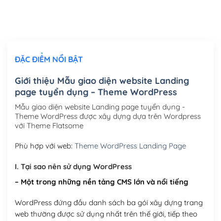
Thiết kế logo đơn giản để đăng web
(+300,000₫)
Chỉnh sửa site theo yêu cầu tuỳ chọn
(+2,000,000₫)
ĐẶC ĐIỂM NỔI BẬT
Mua thêm Host + Tên miền
Tên miền quốc tế .com .net .org (1 năm)
(+300,000₫)
Giới thiệu Mẫu giao diện website Landing
page tuyển dụng – Theme WordPress
Tên miền Việt Nam .vn (1 năm)
(+550,000₫)
Mẫu giao diện website Landing page tuyển dụng -
Hosting 2GB SSD (1 năm)
(+450,000₫)
Theme WordPress được xây dựng dựa trên Wordpress
với Theme Flatsome
Hosting 3GB SSD (1 năm)
(+550,000₫)
Phù hợp với web:
Theme WordPress Landing Page
Hosting 5GB SSD (1 năm)
(+650,000₫)
I. Tại sao nên sử dụng WordPress
Hosting 8GB SSD (1 năm)
(+950,000₫)
– Một trong những nền tảng CMS lớn và nổi tiếng
WordPress đứng đầu danh sách ba gói xây dựng trang
web thường được sử dụng nhất trên thế giới, tiếp theo