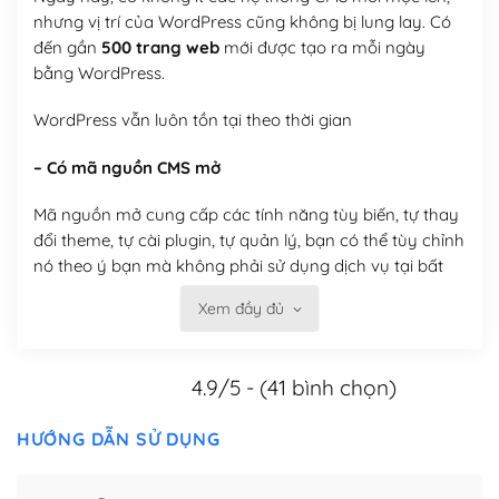
nhưng vị trí của WordPress cũng không bị lung lay. Có
đến gần
500 trang web
mới được tạo ra mỗi ngày
bằng WordPress.
WordPress vẫn luôn tồn tại theo thời gian
– Có mã nguồn CMS mở
Mã nguồn mở cung cấp các tính năng tùy biến, tự thay
đổi theme, tự cài plugin, tự quản lý, bạn có thể tùy chỉnh
nó theo ý bạn mà không phải sử dụng dịch vụ tại bất
kỳ đơn vị nào.
Xem đầy đủ
Việc của bạn là đăng ký một tên miền và hosting để
chạy WordPress.
4.9/5 - (41 bình chọn)
Có thể tùy biến trên website WordPress
HƯỚNG DẪN SỬ DỤNG
– Thân thiện với công cụ tìm kiếm