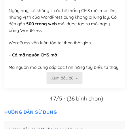
Ngày nay, có không ít các hệ thống CMS mới mọc lên,
nhưng vị trí của WordPress cũng không bị lung lay. Có
đến gần
500 trang web
mới được tạo ra mỗi ngày
bằng WordPress.
WordPress vẫn luôn tồn tại theo thời gian
– Có mã nguồn CMS mở
Mã nguồn mở cung cấp các tính năng tùy biến, tự thay
đổi theme, tự cài plugin, tự quản lý, bạn có thể tùy chỉnh
Xem đầy đủ
nó theo ý bạn mà không phải sử dụng dịch vụ tại bất
kỳ đơn vị nào.
4.7/5 - (36 bình chọn)
Việc của bạn là đăng ký một tên miền và hosting để
chạy WordPress.
HƯỚNG DẪN SỬ DỤNG
Có thể tùy biến trên website WordPress