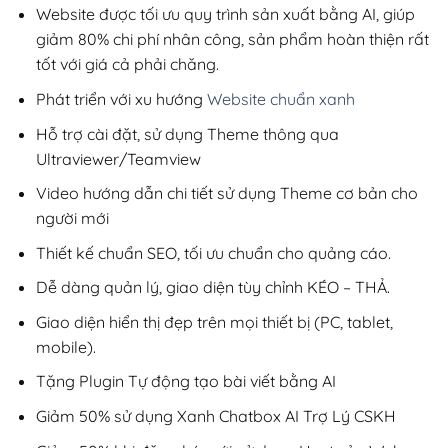
200,000₫.
Website được tối ưu quy trình sản xuất bằng AI, giúp
giảm 80% chi phí nhân công, sản phẩm hoàn thiện rất
tốt với giá cả phải chăng.
Phát triển với xu hướng
Website chuẩn xanh
Hỗ trợ cài đặt, sử dụng Theme thông qua
Ultraviewer/Teamview
Video hướng dẫn chi tiết sử dụng Theme cơ bản cho
người mới
Thiết kế chuẩn SEO, tối ưu chuẩn cho quảng cáo.
Dễ dàng quản lý, giao diện tùy chỉnh KÉO – THẢ.
Giao diện hiển thị đẹp trên mọi thiết bị (PC, tablet,
mobile).
Tặng Plugin Tự động tạo bài viết bằng AI
Giảm 50% sử dụng Xanh Chatbox AI Trợ Lý CSKH