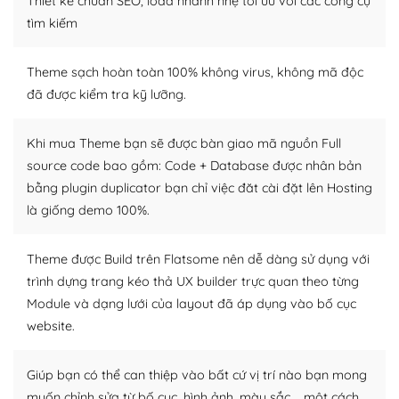
Thiết kế chuẩn SEO, load nhanh nhẹ tối ưu với các công cụ
tìm kiếm chúng trên Internet hoặc nhờ chuyên gia.
tìm kiếm
Dễ dàng tùy chỉnh trên WordPress
Theme sạch hoàn toàn 100% không virus, không mã độc
– Sở hữu một cộng đồng lớn, sẵn sàng hỗ trợ
đã được kiểm tra kỹ lưỡng.
WordPress là nơi lưu trữ cho một diễn đàn cộng đồng
Khi mua Theme bạn sẽ được bàn giao mã nguồn Full
khổng lồ được kiểm duyệt bởi các nhân viên và những
source code bao gồm: Code + Database được nhân bản
người cuồng tín WordPress.
bằng plugin duplicator bạn chỉ việc đăt cài đặt lên Hosting
Nếu bạn gặp khó khăn, bạn có thể lên mạng và tìm
là giống demo 100%.
kiếm những cộng đồng WordPress, họ sẽ giúp bạn trả
lời, giải đáp vấn đề của bạn.
Theme được Build trên Flatsome nên dễ dàng sử dụng với
trình dựng trang kéo thả UX builder trực quan theo từng
Cộng đồng sử dụng WordPress sẵn sàng hỗ trợ bạn
Module và dạng lưới của layout đã áp dụng vào bố cục
– Đa dạng plugin và themes
website.
Plugin mở rộng là thành phần cài đặt thêm vào
Giúp bạn có thể can thiệp vào bất cứ vị trí nào bạn mong
WordPress để tăng thêm các tính năng cần thiết. Có
muốn chỉnh sửa từ bố cục, hình ảnh, màu sắc,… một cách