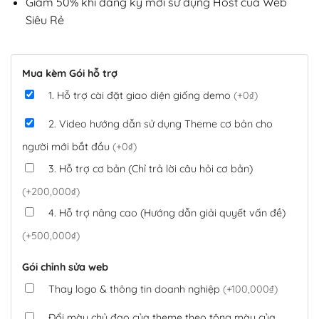
Giảm 50% khi đăng ký mới sử dụng Host của Web
Siêu Rẻ
Mua kèm Gói hỗ trợ
1. Hỗ trợ cài đặt giao diện giống demo
(+0₫)
2. Video hướng dẫn sử dụng Theme cơ bản cho
người mới bắt đầu
(+0₫)
3. Hỗ trợ cơ bản (Chỉ trả lời câu hỏi cơ bản)
(+200,000₫)
4. Hỗ trợ nâng cao (Hướng dẫn giải quyết vấn đề)
(+500,000₫)
Gói chỉnh sửa web
Thay logo & thông tin doanh nghiệp
(+100,000₫)
Đổi màu chủ đạo của theme theo tông màu của