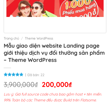
Trang chủ
/
Theme WordPress
Mẫu giao diện website Landing page
giới thiệu dịch vụ đổi thưởng sản phẩm
– Theme WordPress
Đã bán:
22
Giá
Giá
3,900,000
₫
200,000
₫
gốc
hiện
Lưu ý: Giá full source code chưa bao gồm host + tên miền.
là:
tại
99% Toàn bộ các Theme đều được Build trên Flatsome.
3,900,000₫.
là: