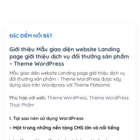
Thiết kế logo đơn giản để đăng web
(+300,000₫)
Chỉnh sửa site theo yêu cầu tuỳ chọn
(+2,000,000₫)
ĐẶC ĐIỂM NỔI BẬT
Mua thêm Host + Tên miền
Tên miền quốc tế .com .net .org (1 năm)
(+300,000₫)
Giới thiệu Mẫu giao diện website Landing
page giới thiệu dịch vụ đổi thưởng sản phẩm
Tên miền Việt Nam .vn (1 năm)
(+550,000₫)
– Theme WordPress
Hosting 2GB SSD (1 năm)
(+450,000₫)
Mẫu giao diện website Landing page giới thiệu dịch vụ
đổi thưởng sản phẩm - Theme WordPress được xây
Hosting 3GB SSD (1 năm)
(+550,000₫)
dựng dựa trên Wordpress với Theme Flatsome
Hosting 5GB SSD (1 năm)
(+650,000₫)
Phù hợp với web:
Theme WordPress
,
Theme WordPress
Thực Phẩm
Hosting 8GB SSD (1 năm)
(+950,000₫)
I. Tại sao nên sử dụng WordPress
– Một trong những nền tảng CMS lớn và nổi tiếng