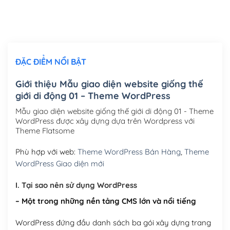
Thiết kế logo đơn giản để đăng web
(+300,000₫)
Chỉnh sửa site theo yêu cầu tuỳ chọn
(+2,000,000₫)
ĐẶC ĐIỂM NỔI BẬT
Mua thêm Host + Tên miền
Tên miền quốc tế .com .net .org (1 năm)
(+300,000₫)
Giới thiệu Mẫu giao diện website giống thế
giới di động 01 – Theme WordPress
Tên miền Việt Nam .vn (1 năm)
(+550,000₫)
Mẫu giao diện website giống thế giới di động 01 - Theme
Hosting 2GB SSD (1 năm)
(+450,000₫)
WordPress được xây dựng dựa trên Wordpress với
Theme Flatsome
Hosting 3GB SSD (1 năm)
(+550,000₫)
Phù hợp với web:
Theme WordPress Bán Hàng
,
Theme
Hosting 5GB SSD (1 năm)
(+650,000₫)
WordPress Giao diện mới
Hosting 8GB SSD (1 năm)
(+950,000₫)
I. Tại sao nên sử dụng WordPress
– Một trong những nền tảng CMS lớn và nổi tiếng
WordPress đứng đầu danh sách ba gói xây dựng trang