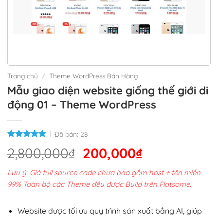
Trang chủ
/
Theme WordPress Bán Hàng
Mẫu giao diện website giống thế giới di
động 01 – Theme WordPress
Đã bán:
28
Giá
Giá
2,800,000
₫
200,000
₫
gốc
hiện
Lưu ý: Giá full source code chưa bao gồm host + tên miền.
là:
tại
99% Toàn bộ các Theme đều được Build trên Flatsome.
2,800,000₫.
là:
200,000₫.
Website được tối ưu quy trình sản xuất bằng AI, giúp