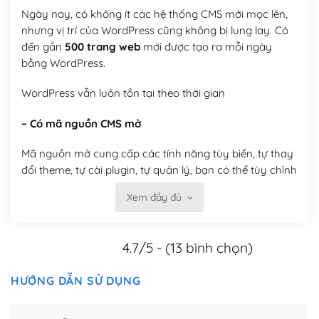
Ngày nay, có không ít các hệ thống CMS mới mọc lên,
nhưng vị trí của WordPress cũng không bị lung lay. Có
đến gần
500 trang web
mới được tạo ra mỗi ngày
bằng WordPress.
WordPress vẫn luôn tồn tại theo thời gian
– Có mã nguồn CMS mở
Mã nguồn mở cung cấp các tính năng tùy biến, tự thay
đổi theme, tự cài plugin, tự quản lý, bạn có thể tùy chỉnh
nó theo ý bạn mà không phải sử dụng dịch vụ tại bất
Xem đầy đủ
kỳ đơn vị nào.
Việc của bạn là đăng ký một tên miền và hosting để
4.7/5 - (13 bình chọn)
chạy WordPress.
Có thể tùy biến trên website WordPress
HƯỚNG DẪN SỬ DỤNG
– Thân thiện với công cụ tìm kiếm