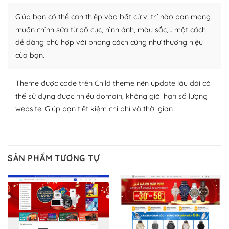
Nhờ lượng người dùng đông đảo, thư viện themes và
Giúp bạn có thể can thiệp vào bất cứ vị trí nào bạn mong
plugin của WordPress rất phong phú. Bạn có thể thỏa
muốn chỉnh sửa từ bố cục, hình ảnh, màu sắc,… một cách
thích chọn lựa plugin và themes phù hợp cho mục đích
dễ dàng phù hợp với phong cách cũng như thương hiệu
lập website của mình.
của bạn.
WordPress đa dạng plugin và themes
Theme được code trên Child theme nên update lâu dài có
– Dễ sử dụng
thể sử dụng được nhiều domain, không giới hạn số lượng
website. Giúp bạn tiết kiệm chi phí và thời gian
Với mọi Hosting bất kỳ thì WordPress đều có thể dễ
dàng thiết lập vì thực tế nó đã cung cấp khoảng 60%
toàn bộ web.
SẢN PHẨM TƯƠNG TỰ
Và bạn có toàn quyền tự do khi quyết định nơi lưu trữ
trang web WordPress của bạn.
Dễ dàng lựa chọn Hosting cho website WordPress
– Bảo mật cực tốt