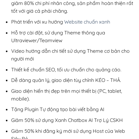
giảm 80% chi phí nhân công, sản phẩm hoàn thiện rất
tốt với giá cả phải chăng.
Phát triển với xu hướng
Website chuẩn xanh
Hỗ trợ cài đặt, sử dụng Theme thông qua
Ultraviewer/Teamview
Video hướng dẫn chi tiết sử dụng Theme cơ bản cho
người mới
Thiết kế chuẩn SEO, tối ưu chuẩn cho quảng cáo.
Dễ dàng quản lý, giao diện tùy chỉnh KÉO – THẢ.
Giao diện hiển thị đẹp trên mọi thiết bị (PC, tablet,
mobile).
Tặng Plugin Tự động tạo bài viết bằng AI
Giảm 50% sử dụng Xanh Chatbox AI Trợ Lý CSKH
Giảm 50% khi đăng ký mới sử dụng Host của Web
Siêu Rẻ