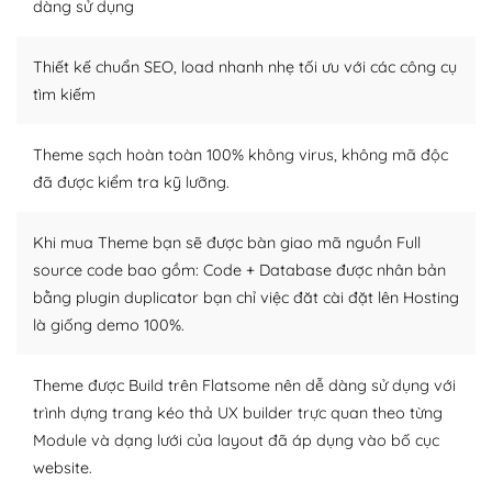
tìm kiếm chúng trên Internet hoặc nhờ chuyên gia.
dàng sử dụng
Dễ dàng tùy chỉnh trên WordPress
Thiết kế chuẩn SEO, load nhanh nhẹ tối ưu với các công cụ
– Sở hữu một cộng đồng lớn, sẵn sàng hỗ trợ
tìm kiếm
WordPress là nơi lưu trữ cho một diễn đàn cộng đồng
Theme sạch hoàn toàn 100% không virus, không mã độc
khổng lồ được kiểm duyệt bởi các nhân viên và những
đã được kiểm tra kỹ lưỡng.
người cuồng tín WordPress.
Nếu bạn gặp khó khăn, bạn có thể lên mạng và tìm
Khi mua Theme bạn sẽ được bàn giao mã nguồn Full
kiếm những cộng đồng WordPress, họ sẽ giúp bạn trả
source code bao gồm: Code + Database được nhân bản
lời, giải đáp vấn đề của bạn.
bằng plugin duplicator bạn chỉ việc đăt cài đặt lên Hosting
là giống demo 100%.
Cộng đồng sử dụng WordPress sẵn sàng hỗ trợ bạn
– Đa dạng plugin và themes
Theme được Build trên Flatsome nên dễ dàng sử dụng với
trình dựng trang kéo thả UX builder trực quan theo từng
Plugin mở rộng là thành phần cài đặt thêm vào
Module và dạng lưới của layout đã áp dụng vào bố cục
WordPress để tăng thêm các tính năng cần thiết. Có
website.
nhiều plugin trả phí hoặc miễn phí.