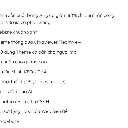
00,000₫.
là:
200,000₫.
rình sản xuất bằng AI, giúp giảm 80% chi phí nhân công,
ốt với giá cả phải chăng.
bsite chuẩn xanh
 Theme thông qua Ultraviewer/Teamview
 sử dụng Theme cơ bản cho người mới
ưu chuẩn cho quảng cáo.
ện tùy chỉnh KÉO – THẢ.
 mọi thiết bị (PC, tablet, mobile).
ài viết bằng AI
hatbox AI Trợ Lý CSKH
i sử dụng Host của Web Siêu Rẻ
o website