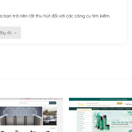
 bạn trở nên rất thu hút đối với các công cụ tìm kiếm.
đầy đủ
n trở nên dễ dàng và nhanh chóng. Với kho Theme
ở nên hấp dẫn và đơn giản hơn.
kế tốt, bạn có thể tự sửa đổi. Nếu không bạn có thể tìm
ổng lồ được kiểm duyệt bởi các nhân viên và những người