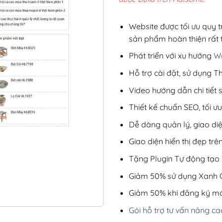
2,8
Website được tối ưu quy t
sản phẩm hoàn thiện rất t
Phát triển với xu hướng
We
Hỗ trợ cài đặt, sử dụng
Video hướng dẫn chi tiết
Thiết kế chuẩn SEO, tối 
Dễ dàng quản lý, giao di
Giao diện hiển thị đẹp trên
Tặng Plugin Tự động tạo b
Giảm 50% sử dụng Xanh C
Giảm 50% khi đăng ký mớ
Gói hỗ trợ tư vấn nâng ca