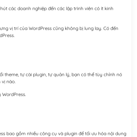
út các doanh nghiệp đến các lập trình viên có ít kinh
ng vị trí của WordPress cũng không bị lung lay. Có đến
dPress.
 theme, tự cài plugin, tự quản lý, bạn có thể tùy chỉnh nó
 vị nào.
y WordPress.
ess bao gồm nhiều công cụ và plugin để tối ưu hóa nội dung