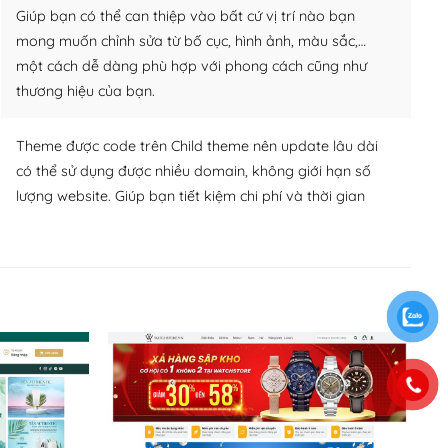
Giúp bạn có thể can thiệp vào bất cứ vị trí nào bạn
mong muốn chỉnh sửa từ bố cục, hình ảnh, màu sắc,…
một cách dễ dàng phù hợp với phong cách cũng như
thương hiệu của bạn.
Theme được code trên Child theme nên update lâu dài
có thể sử dụng được nhiều domain, không giới hạn số
lượng website. Giúp bạn tiết kiệm chi phí và thời gian