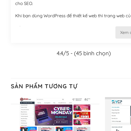
cho SEO.
Khi bạn dùng WordPress để thiết kế web thì trang web của
Tối ưu hóa công cụ tìm kiếm
Xem 
– Dễ dàng tùy chỉnh, sửa chữa
4.4/5 - (45 bình chọn)
Khi bạn sử dụng WordPress, thì vấn đề giao diện của bạ
WordPress đa dạng sẽ giúp việc thực hiện các thiết kế tr
Nếu bạn có các kỹ thuật cơ bản với một theme được thiết 
kiếm chúng trên Internet hoặc nhờ chuyên gia.
SẢN PHẨM TƯƠNG TỰ
Dễ dàng tùy chỉnh trên WordPress
– Sở hữu một cộng đồng lớn, sẵn sàng hỗ trợ
WordPress là nơi lưu trữ cho một diễn đàn cộng đồng kh
cuồng tín WordPress.