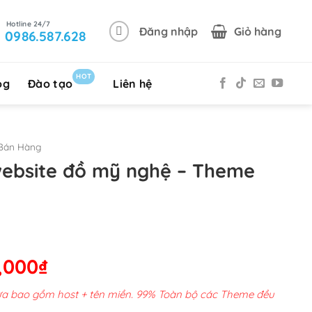
Đăng nhập
Giỏ hàng
0986.587.628
HOT
og
Đào tạo
Liên hệ
Bán Hàng
website đồ mỹ nghệ – Theme
Giá
,000
₫
hiện
chưa bao gồm host + tên miền. 99% Toàn bộ các Theme đều
tại