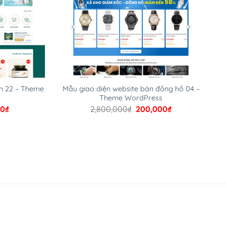
m 22 – Theme
Mẫu giao diện website bán đồng hồ 04 –
Theme WordPress
Giá
Giá
Giá
00
₫
2,800,000
₫
200,000
₫
hiện
gốc
hiện
tại
là:
tại
00₫.
là:
2,800,000₫.
là:
200,000₫.
200,000₫.