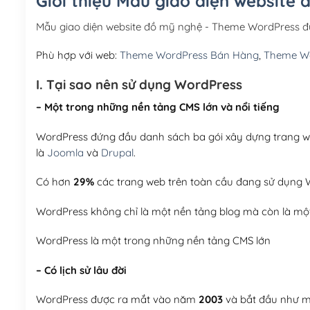
Giới thiệu Mẫu giao diện website
Mẫu giao diện website đồ mỹ nghệ - Theme WordPress đ
Phù hợp với web:
Theme WordPress Bán Hàng
,
Theme Wo
I. Tại sao nên sử dụng WordPress
– Một trong những nền tảng CMS lớn và nổi tiếng
WordPress đứng đầu danh sách ba gói xây dựng trang web
là
Joomla
và
Drupal
.
Có hơn
29%
các trang web trên toàn cầu đang sử dụng W
WordPress không chỉ là một nền tảng blog mà còn là một
WordPress là một trong những nền tảng CMS lớn
– Có lịch sử lâu đời
WordPress được ra mắt vào năm
2003
và bắt đầu như mộ