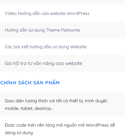
m)
(+550,000₫)
Video Hướng dẫn sửa website WordPress
m)
(+650,000₫)
Hướng dẫn sử dụng Theme Flatsome
m)
(+950,000₫)
Các bài viết hướng dẫn sử dụng Website
Gói hỗ trợ tư vấn nâng cao website
CHÍNH SÁCH SẢN PHẨM
Giao diện tương thích với tất cả thiết bị, trình duyệt,
mobile, tablet, desktop…
Được code trên nền tảng mã nguồn mở WordPress dễ
dàng sử dụng