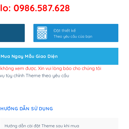
lo: 0986.587.628
 kết google, cập nhật sitemap
(+50,000₫)
nhanh
(+0₫)
Đặt thiết kế
ở slider chính
(+200,000₫)
Theo yêu cầu của bạn
 bộ site theo yêu cầu
(+150,000₫)
Mua Ngay Mẫu Giao Diện
 site Wordpress
(+100,000₫)
n để đăng web
(+300,000₫)
i không xem được. Xin vui lòng báo cho chúng tôi
 vụ tùy chỉnh Theme theo yêu cầu
u cầu tuỳ chọn
(+2,000,000₫)
.net .org (1 năm)
(+300,000₫)
HƯỚNG DẪN SỬ DỤNG
(1 năm)
(+550,000₫)
m)
(+450,000₫)
Hướng dẫn cài đặt Theme sau khi mua