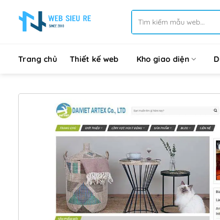
Bỏ
Tìm
qua
kiếm:
nội
dung
Trang chủ
Thiết kế web
Kho giao diện
D