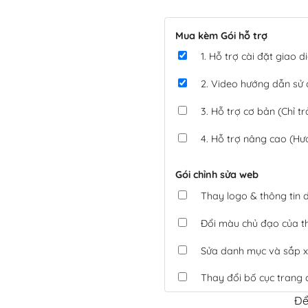
Mua kèm Gói hỗ trợ
1. Hỗ trợ cài đặt giao
2. Video hướng dẫn sử
3. Hỗ trợ cơ bản (Chỉ tr
4. Hỗ trợ nâng cao (Hư
Gói chỉnh sửa web
Thay logo & thông tin
Đổi màu chủ đạo của 
Sửa danh mục và sắp x
Thay đổi bố cục trang 
Để
Tích hợp thanh toán 