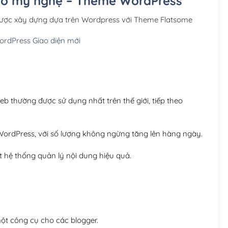
 đồ mỹ nghệ – Theme WordPress
Hosting 3GB SSD (1 nă
ược xây dựng dựa trên Wordpress với Theme Flatsome
Hosting 5GB SSD (1 nă
rdPress Giao diện mới
Hosting 8GB SSD (1 nă
 thường được sử dụng nhất trên thế giới, tiếp theo
ordPress, với số lượng không ngừng tăng lên hàng ngày.
 hệ thống quản lý nội dung hiệu quả.
t công cụ cho các blogger.