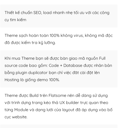
Thiết kế chuẩn SEO, load nhanh nhẹ tối ưu với các công
cụ tìm kiếm
Theme sạch hoàn toàn 100% không virus, không mã độc
đã được kiểm tra kỹ lưỡng.
Khi mua Theme bạn sẽ được bàn giao mã nguồn Full
source code bao gồm: Code + Database được nhân bản
bằng plugin duplicator bạn chỉ việc đăt cài đặt lên
Hosting là giống demo 100%.
Theme được Build trên Flatsome nên dễ dàng sử dụng
với trình dựng trang kéo thả UX builder trực quan theo
từng Module và dạng lưới của layout đã áp dụng vào bố
cục website.