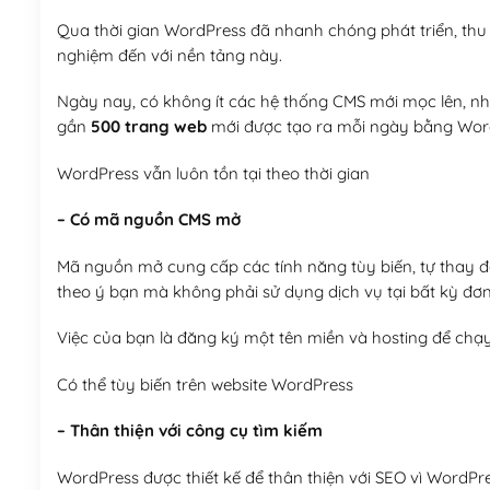
Qua thời gian WordPress đã nhanh chóng phát triển, thu h
nghiệm đến với nền tảng này.
Ngày nay, có không ít các hệ thống CMS mới mọc lên, như
gần
500 trang web
mới được tạo ra mỗi ngày bằng Wor
WordPress vẫn luôn tồn tại theo thời gian
– Có mã nguồn CMS mở
Mã nguồn mở cung cấp các tính năng tùy biến, tự thay đổi
theo ý bạn mà không phải sử dụng dịch vụ tại bất kỳ đơn
Việc của bạn là đăng ký một tên miền và hosting để chạ
Có thể tùy biến trên website WordPress
– Thân thiện với công cụ tìm kiếm
WordPress được thiết kế để thân thiện với SEO vì WordPr