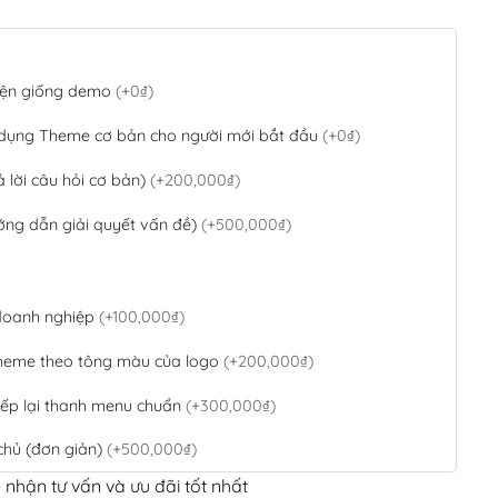
 diện giống demo
(+0₫)
 dụng Theme cơ bản cho người mới bắt đầu
(+0₫)
ả lời câu hỏi cơ bản)
(+200,000₫)
ớng dẫn giải quyết vấn đề)
(+500,000₫)
 doanh nghiệp
(+100,000₫)
theme theo tông màu của logo
(+200,000₫)
ếp lại thanh menu chuẩn
(+300,000₫)
chủ (đơn giản)
(+500,000₫)
 nhận tư vấn và ưu đãi tốt nhất
QR Code ngân hàng
(+100,000₫)