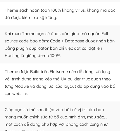
Theme sạch hoàn toàn 100% không virus, không mã độc
đã được kiểm tra kỹ lưỡng.
Khi mua Theme bạn sẽ được bàn giao mã nguồn Full
source code bao gồm: Code + Database được nhân bản
bằng plugin duplicator bạn chỉ việc đăt cài đặt lên
Hosting là giống demo 100%.
Theme được Build trên Flatsome nên dễ dàng sử dụng
với trình dựng trang kéo thả UX builder trực quan theo
từng Module và dạng lưới của layout đã áp dụng vào bố
cục website.
Giúp bạn có thể can thiệp vào bất cứ vị trí nào bạn
mong muốn chỉnh sửa từ bố cục, hình ảnh, màu sắc,…
một cách dễ dàng phù hợp với phong cách cũng như