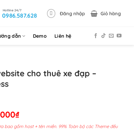
Đăng nhập
Giỏ hàng
0986.587.628
ướng dẫn
Demo
Liên hệ
ebsite cho thuê xe đạp –
ss
Giá
,000
₫
hiện
chưa bao gồm host + tên miền. 99% Toàn bộ các Theme đều
tại