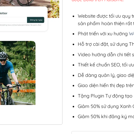
2,8
Website được tối ưu quy t
sản phẩm hoàn thiện rất t
Phát triển với xu hướng
We
Hỗ trợ cài đặt, sử dụng
Video hướng dẫn chi tiết
Thiết kế chuẩn SEO, tối 
Dễ dàng quản lý, giao di
Giao diện hiển thị đẹp trên
Tặng Plugin Tự động tạo b
Giảm 50% sử dụng Xanh C
Giảm 50% khi đăng ký mớ