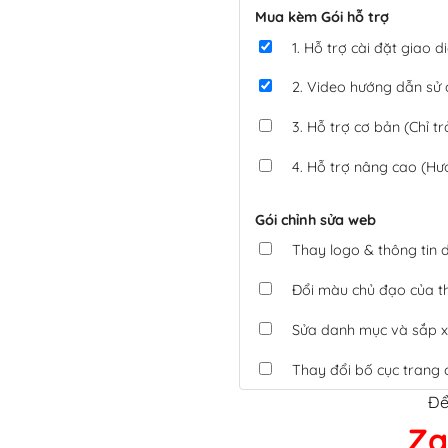
Mua kèm Gói hỗ trợ
1. Hỗ trợ cài đặt giao
2. Video hướng dẫn sử
3. Hỗ trợ cơ bản (Chỉ tr
4. Hỗ trợ nâng cao (Hư
Gói chỉnh sửa web
Thay logo & thông tin
Đổi màu chủ đạo của 
Sửa danh mục và sắp x
Thay đổi bố cục trang 
Để
Tích hợp thanh toán 
Za