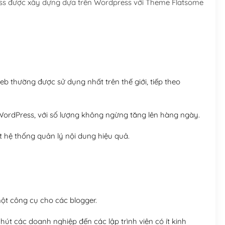
ess được xây dựng dựa trên Wordpress với Theme Flatsome
Hosting 5GB SSD (1 nă
Hosting 8GB SSD (1 nă
 thường được sử dụng nhất trên thế giới, tiếp theo
ordPress, với số lượng không ngừng tăng lên hàng ngày.
 hệ thống quản lý nội dung hiệu quả.
t công cụ cho các blogger.
út các doanh nghiệp đến các lập trình viên có ít kinh