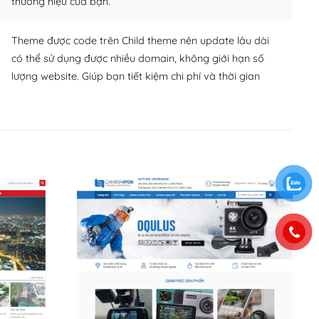
thương hiệu của bạn.
Theme được code trên Child theme nên update lâu dài
có thể sử dụng được nhiều domain, không giới hạn số
lượng website. Giúp bạn tiết kiệm chi phí và thời gian