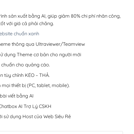
00,000₫.
là:
899,000₫.
rình sản xuất bằng AI, giúp giảm 80% chi phí nhân công,
ốt với giá cả phải chăng.
bsite chuẩn xanh
 Theme thông qua Ultraviewer/Teamview
 sử dụng Theme cơ bản cho người mới
ưu chuẩn cho quảng cáo.
ện tùy chỉnh KÉO – THẢ.
 mọi thiết bị (PC, tablet, mobile).
ài viết bằng AI
hatbox AI Trợ Lý CSKH
i sử dụng Host của Web Siêu Rẻ