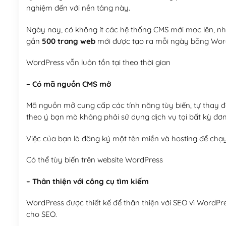
nghiệm đến với nền tảng này.
Ngày nay, có không ít các hệ thống CMS mới mọc lên, như
gần
500 trang web
mới được tạo ra mỗi ngày bằng Wor
WordPress vẫn luôn tồn tại theo thời gian
– Có mã nguồn CMS mở
Mã nguồn mở cung cấp các tính năng tùy biến, tự thay đổi
theo ý bạn mà không phải sử dụng dịch vụ tại bất kỳ đơn
Việc của bạn là đăng ký một tên miền và hosting để chạ
Có thể tùy biến trên website WordPress
– Thân thiện với công cụ tìm kiếm
WordPress được thiết kế để thân thiện với SEO vì WordPr
cho SEO.