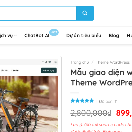
HOT
ịch vụ
ChatBot AI
Dự án tiêu biểu
Blog
H
Trang chủ
/
Theme WordPress
Mẫu giao diện w
Theme WordPre
Đã bán:
11
Giá
2,800,000
₫
899
gốc
Lưu ý: Giá full source code 
là:
được Build trên Flatsome.