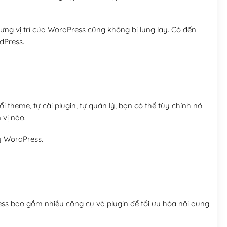
ng vị trí của WordPress cũng không bị lung lay. Có đến
dPress.
 theme, tự cài plugin, tự quản lý, bạn có thể tùy chỉnh nó
 vị nào.
y WordPress.
ess bao gồm nhiều công cụ và plugin để tối ưu hóa nội dung