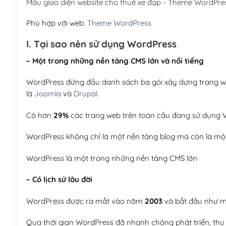
Mẫu giao diện website cho thuê xe đạp - Theme WordPr
Phù hợp với web:
Theme WordPress
I. Tại sao nên sử dụng WordPress
– Một trong những nền tảng CMS lớn và nổi tiếng
WordPress đứng đầu danh sách ba gói xây dựng trang web
là
Joomla
và
Drupal
.
Có hơn
29%
các trang web trên toàn cầu đang sử dụng W
WordPress không chỉ là một nền tảng blog mà còn là một
WordPress là một trong những nền tảng CMS lớn
– Có lịch sử lâu đời
WordPress được ra mắt vào năm
2003
và bắt đầu như mộ
Qua thời gian WordPress đã nhanh chóng phát triển, thu h