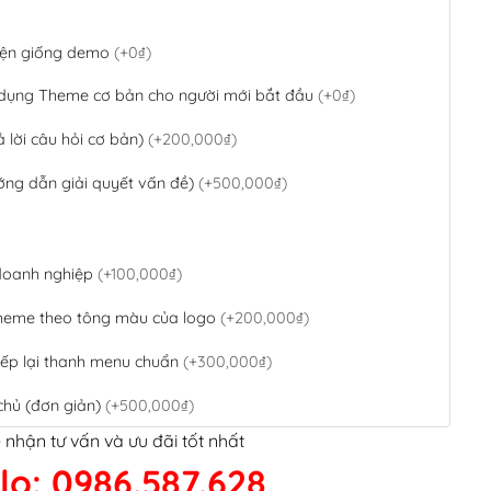
 diện giống demo
(+0₫)
 dụng Theme cơ bản cho người mới bắt đầu
(+0₫)
ả lời câu hỏi cơ bản)
(+200,000₫)
ớng dẫn giải quyết vấn đề)
(+500,000₫)
 doanh nghiệp
(+100,000₫)
theme theo tông màu của logo
(+200,000₫)
ếp lại thanh menu chuẩn
(+300,000₫)
chủ (đơn giản)
(+500,000₫)
 nhận tư vấn và ưu đãi tốt nhất
QR Code ngân hàng
(+100,000₫)
lo: 0986.587.628