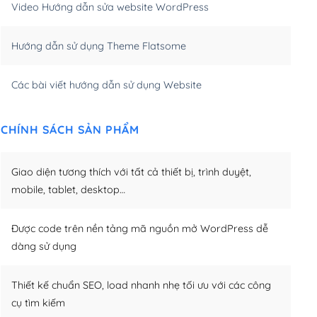
Video Hướng dẫn sửa website WordPress
m)
(+650,000₫)
Hướng dẫn sử dụng Theme Flatsome
m)
(+950,000₫)
Các bài viết hướng dẫn sử dụng Website
CHÍNH SÁCH SẢN PHẨM
Giao diện tương thích với tất cả thiết bị, trình duyệt,
mobile, tablet, desktop…
Được code trên nền tảng mã nguồn mở WordPress dễ
dàng sử dụng
Thiết kế chuẩn SEO, load nhanh nhẹ tối ưu với các công
cụ tìm kiếm