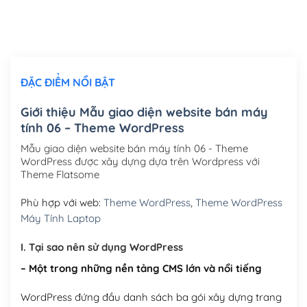
Thiết kế logo đơn giản để đăng web
(+300,000₫)
Chỉnh sửa site theo yêu cầu tuỳ chọn
(+2,000,000₫)
ĐẶC ĐIỂM NỔI BẬT
Mua thêm Host + Tên miền
Tên miền quốc tế .com .net .org (1 năm)
(+300,000₫)
Giới thiệu Mẫu giao diện website bán máy
tính 06 – Theme WordPress
Tên miền Việt Nam .vn (1 năm)
(+550,000₫)
Mẫu giao diện website bán máy tính 06 - Theme
Hosting 2GB SSD (1 năm)
(+450,000₫)
WordPress được xây dựng dựa trên Wordpress với
Theme Flatsome
Hosting 3GB SSD (1 năm)
(+550,000₫)
Phù hợp với web:
Theme WordPress
,
Theme WordPress
Hosting 5GB SSD (1 năm)
(+650,000₫)
Máy Tính Laptop
Hosting 8GB SSD (1 năm)
(+950,000₫)
I. Tại sao nên sử dụng WordPress
– Một trong những nền tảng CMS lớn và nổi tiếng
WordPress đứng đầu danh sách ba gói xây dựng trang