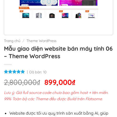
Trang chủ
/
Theme WordPress
Mẫu giao diện website bán máy tính 06
– Theme WordPress
Đã bán:
10
Giá
Giá
2,800,000
₫
899,000
₫
gốc
hiện
Lưu ý: Giá full source code chưa bao gồm host + tên miền.
là:
tại
99% Toàn bộ các Theme đều được Build trên Flatsome.
2,800,000₫.
là:
899,000₫.
Website được tối ưu quy trình sản xuất bằng AI, giúp