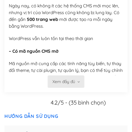
Ngày nay, có không ít các hệ thống CMS mới mọc lên,
nhưng vị trí của WordPress cũng không bị lung lay. Có
đến gần
500 trang web
mới được tạo ra mỗi ngày
bằng WordPress.
WordPress vẫn luôn tồn tại theo thời gian
– Có mã nguồn CMS mở
Mã nguồn mở cung cấp các tính năng tùy biến, tự thay
đổi theme, tự cài plugin, tự quản lý, bạn có thể tùy chỉnh
nó theo ý bạn mà không phải sử dụng dịch vụ tại bất
Xem đầy đủ
kỳ đơn vị nào.
Việc của bạn là đăng ký một tên miền và hosting để
4.2/5 - (35 bình chọn)
chạy WordPress.
Có thể tùy biến trên website WordPress
HƯỚNG DẪN SỬ DỤNG
– Thân thiện với công cụ tìm kiếm