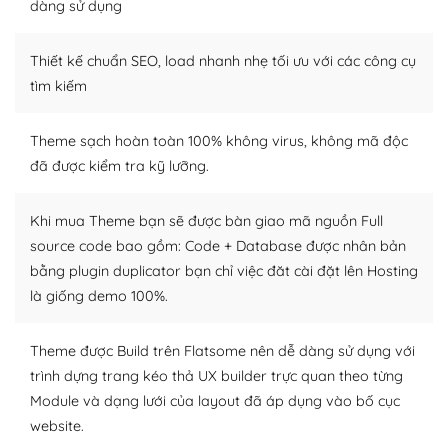
tìm kiếm chúng trên Internet hoặc nhờ chuyên gia.
dàng sử dụng
Dễ dàng tùy chỉnh trên WordPress
Thiết kế chuẩn SEO, load nhanh nhẹ tối ưu với các công cụ
– Sở hữu một cộng đồng lớn, sẵn sàng hỗ trợ
tìm kiếm
WordPress là nơi lưu trữ cho một diễn đàn cộng đồng
Theme sạch hoàn toàn 100% không virus, không mã độc
khổng lồ được kiểm duyệt bởi các nhân viên và những
đã được kiểm tra kỹ lưỡng.
người cuồng tín WordPress.
Nếu bạn gặp khó khăn, bạn có thể lên mạng và tìm
Khi mua Theme bạn sẽ được bàn giao mã nguồn Full
kiếm những cộng đồng WordPress, họ sẽ giúp bạn trả
source code bao gồm: Code + Database được nhân bản
lời, giải đáp vấn đề của bạn.
bằng plugin duplicator bạn chỉ việc đăt cài đặt lên Hosting
là giống demo 100%.
Cộng đồng sử dụng WordPress sẵn sàng hỗ trợ bạn
– Đa dạng plugin và themes
Theme được Build trên Flatsome nên dễ dàng sử dụng với
trình dựng trang kéo thả UX builder trực quan theo từng
Plugin mở rộng là thành phần cài đặt thêm vào
Module và dạng lưới của layout đã áp dụng vào bố cục
WordPress để tăng thêm các tính năng cần thiết. Có
website.
nhiều plugin trả phí hoặc miễn phí.