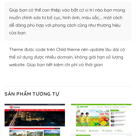
Nhờ lượng người dùng đông đảo, thư viện themes và
Giúp bạn có thể can thiệp vào bất cứ vị trí nào bạn mong
plugin của WordPress rất phong phú. Bạn có thể thỏa
muốn chỉnh sửa từ bố cục, hình ảnh, màu sắc,… một cách
thích chọn lựa plugin và themes phù hợp cho mục đích
dễ dàng phù hợp với phong cách cũng như thương hiệu
lập website của mình.
của bạn.
WordPress đa dạng plugin và themes
Theme được code trên Child theme nên update lâu dài có
– Dễ sử dụng
thể sử dụng được nhiều domain, không giới hạn số lượng
website. Giúp bạn tiết kiệm chi phí và thời gian
Với mọi Hosting bất kỳ thì WordPress đều có thể dễ
dàng thiết lập vì thực tế nó đã cung cấp khoảng 60%
toàn bộ web.
SẢN PHẨM TƯƠNG TỰ
Và bạn có toàn quyền tự do khi quyết định nơi lưu trữ
trang web WordPress của bạn.
Dễ dàng lựa chọn Hosting cho website WordPress
– Bảo mật cực tốt