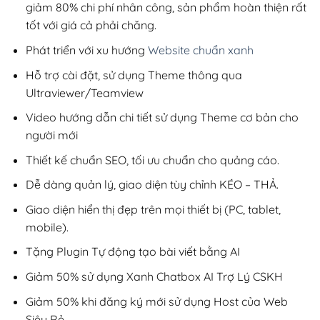
giảm 80% chi phí nhân công, sản phẩm hoàn thiện rất
tốt với giá cả phải chăng.
Phát triển với xu hướng
Website chuẩn xanh
Hỗ trợ cài đặt, sử dụng Theme thông qua
Ultraviewer/Teamview
Video hướng dẫn chi tiết sử dụng Theme cơ bản cho
người mới
Thiết kế chuẩn SEO, tối ưu chuẩn cho quảng cáo.
Dễ dàng quản lý, giao diện tùy chỉnh KÉO – THẢ.
Giao diện hiển thị đẹp trên mọi thiết bị (PC, tablet,
mobile).
Tặng Plugin Tự động tạo bài viết bằng AI
Giảm 50% sử dụng Xanh Chatbox AI Trợ Lý CSKH
Giảm 50% khi đăng ký mới sử dụng Host của Web
Siêu Rẻ