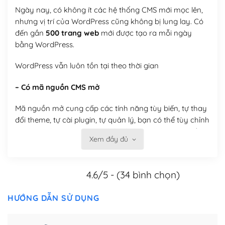
Ngày nay, có không ít các hệ thống CMS mới mọc lên,
nhưng vị trí của WordPress cũng không bị lung lay. Có
đến gần
500 trang web
mới được tạo ra mỗi ngày
bằng WordPress.
WordPress vẫn luôn tồn tại theo thời gian
– Có mã nguồn CMS mở
Mã nguồn mở cung cấp các tính năng tùy biến, tự thay
đổi theme, tự cài plugin, tự quản lý, bạn có thể tùy chỉnh
nó theo ý bạn mà không phải sử dụng dịch vụ tại bất
Xem đầy đủ
kỳ đơn vị nào.
Việc của bạn là đăng ký một tên miền và hosting để
4.6/5 - (34 bình chọn)
chạy WordPress.
Có thể tùy biến trên website WordPress
HƯỚNG DẪN SỬ DỤNG
– Thân thiện với công cụ tìm kiếm