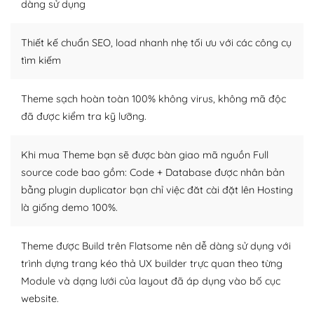
tìm kiếm chúng trên Internet hoặc nhờ chuyên gia.
dàng sử dụng
Dễ dàng tùy chỉnh trên WordPress
Thiết kế chuẩn SEO, load nhanh nhẹ tối ưu với các công cụ
– Sở hữu một cộng đồng lớn, sẵn sàng hỗ trợ
tìm kiếm
WordPress là nơi lưu trữ cho một diễn đàn cộng đồng
Theme sạch hoàn toàn 100% không virus, không mã độc
khổng lồ được kiểm duyệt bởi các nhân viên và những
đã được kiểm tra kỹ lưỡng.
người cuồng tín WordPress.
Nếu bạn gặp khó khăn, bạn có thể lên mạng và tìm
Khi mua Theme bạn sẽ được bàn giao mã nguồn Full
kiếm những cộng đồng WordPress, họ sẽ giúp bạn trả
source code bao gồm: Code + Database được nhân bản
lời, giải đáp vấn đề của bạn.
bằng plugin duplicator bạn chỉ việc đăt cài đặt lên Hosting
là giống demo 100%.
Cộng đồng sử dụng WordPress sẵn sàng hỗ trợ bạn
– Đa dạng plugin và themes
Theme được Build trên Flatsome nên dễ dàng sử dụng với
trình dựng trang kéo thả UX builder trực quan theo từng
Plugin mở rộng là thành phần cài đặt thêm vào
Module và dạng lưới của layout đã áp dụng vào bố cục
WordPress để tăng thêm các tính năng cần thiết. Có
website.
nhiều plugin trả phí hoặc miễn phí.