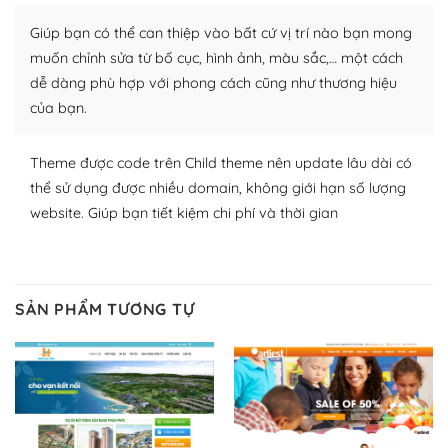
Nhờ lượng người dùng đông đảo, thư viện themes và
Giúp bạn có thể can thiệp vào bất cứ vị trí nào bạn mong
plugin của WordPress rất phong phú. Bạn có thể thỏa
muốn chỉnh sửa từ bố cục, hình ảnh, màu sắc,… một cách
thích chọn lựa plugin và themes phù hợp cho mục đích
dễ dàng phù hợp với phong cách cũng như thương hiệu
lập website của mình.
của bạn.
WordPress đa dạng plugin và themes
Theme được code trên Child theme nên update lâu dài có
– Dễ sử dụng
thể sử dụng được nhiều domain, không giới hạn số lượng
website. Giúp bạn tiết kiệm chi phí và thời gian
Với mọi Hosting bất kỳ thì WordPress đều có thể dễ
dàng thiết lập vì thực tế nó đã cung cấp khoảng 60%
toàn bộ web.
SẢN PHẨM TƯƠNG TỰ
Và bạn có toàn quyền tự do khi quyết định nơi lưu trữ
trang web WordPress của bạn.
Dễ dàng lựa chọn Hosting cho website WordPress
– Bảo mật cực tốt