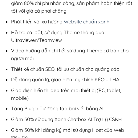
giảm 80% chi phí nhân công, sản phẩm hoàn thiện rất
tốt với giá cả phải chăng.
Phát triển với xu hướng
Website chuẩn xanh
Hỗ trợ cài đặt, sử dụng Theme thông qua
Ultraviewer/Teamview
Video hướng dẫn chi tiết sử dụng Theme cơ bản cho
người mới
Thiết kế chuẩn SEO, tối ưu chuẩn cho quảng cáo.
Dễ dàng quản lý, giao diện tùy chỉnh KÉO – THẢ.
Giao diện hiển thị đẹp trên mọi thiết bị (PC, tablet,
mobile).
Tặng Plugin Tự động tạo bài viết bằng AI
Giảm 50% sử dụng Xanh Chatbox AI Trợ Lý CSKH
Giảm 50% khi đăng ký mới sử dụng Host của Web
Siêu Rẻ