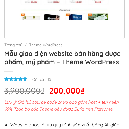
Trang chủ
/
Theme WordPress
Mẫu giao diện website bán hàng dược
phẩm, mỹ phẩm – Theme WordPress
Đã bán:
15
Giá
Giá
3,900,000
₫
200,000
₫
gốc
hiện
Lưu ý: Giá full source code chưa bao gồm host + tên miền.
là:
tại
99% Toàn bộ các Theme đều được Build trên Flatsome.
3,900,000₫.
là:
200,000₫.
Website được tối ưu quy trình sản xuất bằng AI, giúp