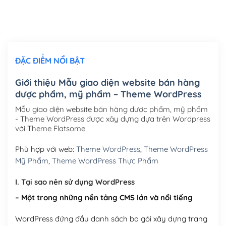
Thiết kế logo đơn giản để đăng web
(+300,000₫)
Chỉnh sửa site theo yêu cầu tuỳ chọn
(+2,000,000₫)
ĐẶC ĐIỂM NỔI BẬT
Mua thêm Host + Tên miền
Tên miền quốc tế .com .net .org (1 năm)
(+300,000₫)
Giới thiệu Mẫu giao diện website bán hàng
dược phẩm, mỹ phẩm – Theme WordPress
Tên miền Việt Nam .vn (1 năm)
(+550,000₫)
Mẫu giao diện website bán hàng dược phẩm, mỹ phẩm
Hosting 2GB SSD (1 năm)
(+450,000₫)
- Theme WordPress được xây dựng dựa trên Wordpress
với Theme Flatsome
Hosting 3GB SSD (1 năm)
(+550,000₫)
Phù hợp với web:
Theme WordPress
,
Theme WordPress
Hosting 5GB SSD (1 năm)
(+650,000₫)
Mỹ Phẩm
,
Theme WordPress Thực Phẩm
Hosting 8GB SSD (1 năm)
(+950,000₫)
I. Tại sao nên sử dụng WordPress
– Một trong những nền tảng CMS lớn và nổi tiếng
WordPress đứng đầu danh sách ba gói xây dựng trang