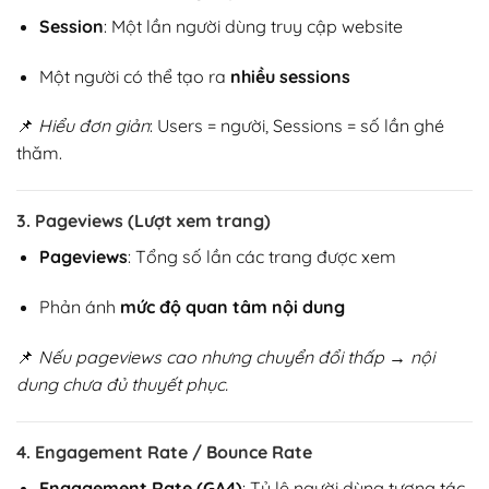
Session
: Một lần người dùng truy cập website
Một người có thể tạo ra
nhiều sessions
📌
Hiểu đơn giản
: Users = người, Sessions = số lần ghé
thăm.
3. Pageviews (Lượt xem trang)
Pageviews
: Tổng số lần các trang được xem
Phản ánh
mức độ quan tâm nội dung
📌
Nếu pageviews cao nhưng chuyển đổi thấp → nội
dung chưa đủ thuyết phục.
4. Engagement Rate / Bounce Rate
Engagement Rate (GA4)
: Tỷ lệ người dùng tương tác