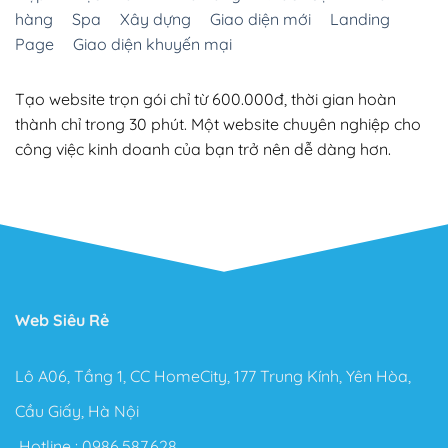
hàng
Spa
Xây dựng
Giao diện mới
Landing
Page
Giao diện khuyến mại
Tạo website trọn gói chỉ từ 600.000đ, thời gian hoàn
thành chỉ trong 30 phút. Một website chuyên nghiệp cho
công việc kinh doanh của bạn trở nên dễ dàng hơn.
Web Siêu Rẻ
Lô A06, Tầng 1, CC HomeCity, 177 Trung Kính, Yên Hòa,
Cầu Giấy, Hà Nội
Hotline :
0986.587.628