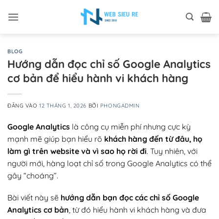
Bỏ
qua
nội
dung
BLOG
Hướng dẫn đọc chỉ số Google Analytics
cơ bản để hiểu hành vi khách hàng
ĐĂNG VÀO
12 THÁNG 1, 2026
BỞI
PHONGADMIN
Google Analytics
là công cụ miễn phí nhưng cực kỳ
mạnh mẽ giúp bạn hiểu rõ
khách hàng đến từ đâu, họ
làm gì trên website và vì sao họ rời đi
. Tuy nhiên, với
người mới, hàng loạt chỉ số trong Google Analytics có thể
gây “choáng”.
Bài viết này sẽ
hướng dẫn bạn đọc các chỉ số Google
Analytics cơ bản
, từ đó hiểu hành vi khách hàng và đưa