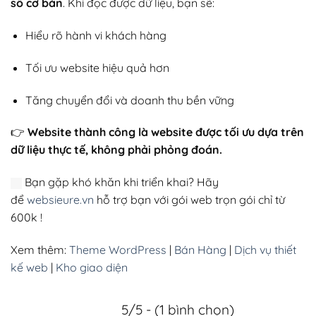
số cơ bản
. Khi đọc được dữ liệu, bạn sẽ:
Hiểu rõ hành vi khách hàng
Tối ưu website hiệu quả hơn
Tăng chuyển đổi và doanh thu bền vững
👉
Website thành công là website được tối ưu dựa trên
dữ liệu thực tế, không phải phỏng đoán.
Bạn gặp khó khăn khi triển khai? Hãy
để
websieure.vn
hỗ trợ bạn với gói web trọn gói chỉ từ
600k !
Xem thêm:
Theme WordPress
|
Bán Hàng
|
Dịch vụ thiết
kế web
|
Kho giao diện
5/5 - (1 bình chọn)