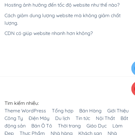
Hosting ảnh hưởng đến tốc độ website như thế nào?
Cách giảm dung lượng website mà không giảm chất
lượng.
CDN có giúp website nhanh hơn không?
Tìm kiếm nhiều:
Theme WordPress
Tổng hợp
Bán Hàng
Giới Thiệu
Công Ty
Điện Máy
Du lịch
Tin tức
Nội Thất
Bất
động sản
Bán Ô Tô
Thời trang
Giáo Dục
Làm
Đẹp
Thực Phẩm
Nhà hàng
Khách sạn
Nhà